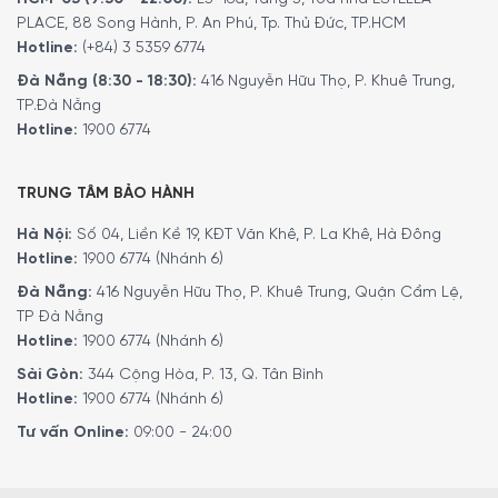
PLACE, 88 Song Hành, P. An Phú, Tp. Thủ Đức, TP.HCM
Hotline:
(+84) 3 5359 6774
Đà Nẵng (8:30 - 18:30):
416 Nguyễn Hữu Thọ, P. Khuê Trung,
TP.Đà Nẵng
Hotline:
1900 6774
TRUNG TÂM BẢO HÀNH
Hà Nội:
Số 04, Liền Kề 19, KĐT Văn Khê, P. La Khê, Hà Đông
Hotline:
1900 6774 (Nhánh 6)
Đà Nẵng:
416 Nguyễn Hữu Thọ, P. Khuê Trung, Quận Cẩm Lệ,
TP Đà Nẵng
Hotline:
1900 6774 (Nhánh 6)
Điều khiển
Sài Gòn:
344 Cộng Hòa, P. 13, Q. Tân Bình
Máy hút mùi Siemens LC77BHM50 được trang bị bảng
Hotline:
1900 6774 (Nhánh 6)
điều khiển cảm ứng touchControl
hiện đại cùng
màn
Tư vấn Online:
09:00 - 24:00
hình LED
hiển thị rõ ràng. Nhờ đó, người dùng có thể dễ
dàng theo dõi và điều chỉnh mức công suất hay trạng