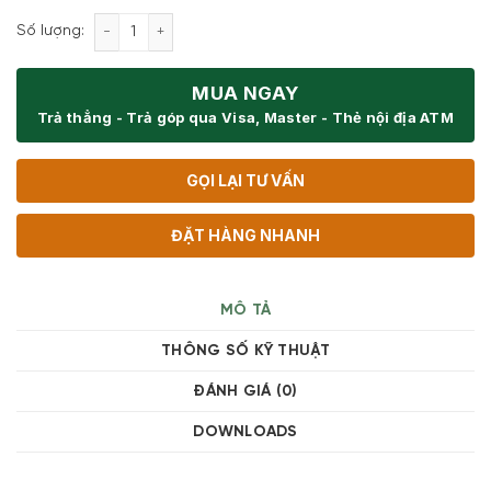
Máy hút mùi áp tường Siemens LC77BHM50 iQ300 s
Số lượng:
MUA NGAY
Trả thẳng - Trả góp qua Visa, Master - Thẻ nội địa ATM
GỌI LẠI TƯ VẤN
ĐẶT HÀNG NHANH
MÔ TẢ
THÔNG SỐ KỸ THUẬT
ĐÁNH GIÁ (0)
DOWNLOADS