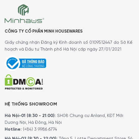
Độ ồn vận hành của máy tối thiểu
52 dB
và tối đa trong
khoảng
65 dB
(hút thải ra ngoài) và
72 dB
(hút tuần hoàn)
khi sử dụng ở mức công suất tiêu chuẩn. Trong khi đó, ở
công suất tăng cường, độ ồn tăng lên đến
74 dB
(hút thải
ra ngoài) và
76 dB
(hút tuần hoàn).
CÔNG TY CỔ PHẦN MINH HOUSEWARES
Giấy chứng nhận Đăng ký Kinh doanh số 0109512447 do Sở Kế
hoạch và Đầu tư Thành phố Hà Nội cấp ngày 27/01/2021
HỆ THỐNG SHOWROOM
Hà Nội-01 (8:30 - 21:00):
SH08 Chung cư Anland, KĐT Mới
Dương Nội, Hà Đông, Hà Nội
Các tính năng nổi bật của máy hút mùi
Hotline:
(+84) 3 9986 6774
áp tường Siemens LC77BHM50 iQ300
Hà Nội-02 (9:30 - 22:00):
Tầng 5, Lotte Department Store, 54