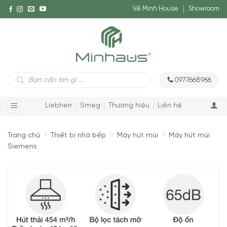
Về Minh House
Showroom
Tìm
0977668966
kiếm
sản
phẩm
Liebherr
Smeg
Thương hiệu
Liên hệ
Trang chủ
Thiết bị nhà bếp
Máy hút mùi
Máy hút mùi
Siemens