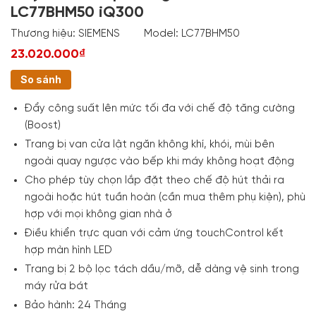
LC77BHM50 iQ300
Thương hiệu:
SIEMENS
Model:
LC77BHM50
23.020.000₫
So sánh
Đẩy công suất lên mức tối đa với chế độ tăng cường
(Boost)
Trang bị van cửa lật ngăn không khí, khói, mùi bên
ngoài quay ngược vào bếp khi máy không hoạt động
Cho phép tùy chọn lắp đặt theo chế độ hút thải ra
ngoài hoặc hút tuần hoàn (cần mua thêm phụ kiện), phù
hợp với mọi không gian nhà ở
Điều khiển trực quan với cảm ứng touchControl kết
hợp màn hình LED
Trang bị 2 bộ lọc tách dầu/mỡ, dễ dàng vệ sinh trong
máy rửa bát
Bảo hành: 24 Tháng