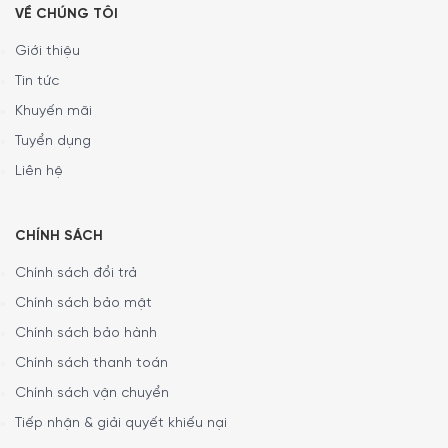
VỀ CHÚNG TÔI
Giới thiệu
Tin tức
Khuyến mãi
Tuyển dụng
Liên hệ
Thông số lắp đặt
CHÍNH SÁCH
Để giúp bạn lựa chọn vị trí lắp đặt phù hợp, mời bạn tham
Chính sách đổi trả
khảo thông tin chi tiết về hình ảnh kích thước lắp đặt của
máy hút mùi áp tường Siemens LC77BHM50 iQ300 do
Chính sách bảo mật
hãng cung cấp:
Chính sách bảo hành
Chính sách thanh toán
Chính sách vận chuyển
Tiếp nhận & giải quyết khiếu nại