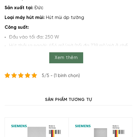
Sản xuất tại:
Đức
Loại máy hút mùi:
Hút mùi áp tường
Công suất:
Đầu vào tối đa: 250 W
Hút thải ra ngoài: 454 m³/giờ (tối đa 739 m³/giờ ở chế
độ tăng cường)
Xem thêm
Hút tuần hoàn: 404 m³/giờ (tối đa 499 m³/giờ ở chế độ
tăng cường)
5/5 - (1 bình chọn)
Đường kính ống thoát khí:
Ø 12/15 cm
Độ ồn:
52-76 dB
Điều khiển:
Cảm ứng touchControl + Màn hình LED
SẢN PHẨM TƯƠNG TỰ
Tiện ích:
Chế độ Boost tăng tối đa công suất hút mùi (tự động
về mức thông thường sau 6 phút)
Trang bị van cửa lật ngăn khói, mùi bên ngoài quay