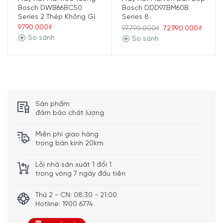
Bosch DWB66BC50
Bosch DDD97BM60B
điều khiển này cũng đem lại thiết kế hiện đại, sang trong
Series 2 Thép Không Gỉ
Series 8
cho thiết bị.
9.790.000₫
97.790.000₫
72.990.000₫
So sánh
So sánh
Sản phẩm
đảm bảo chất lượng
Miễn phí giao hàng
trong bán kính 20km
Lỗi nhà sản xuất 1 đổi 1
trong vòng 7 ngày đầu tiên
Chế độ hút chuyên sâu
Thứ 2 - CN: 08:30 - 21:00
Máy hút mùi Bosch DFS097K51 series 8 được trang bị chế
Hotline: 1900 6774
độ hút chuyên sâu, tăng cường công suất hút, nhanh
chóng loại bỏ mùi các loại thức ăn, điều hòa lại không khí