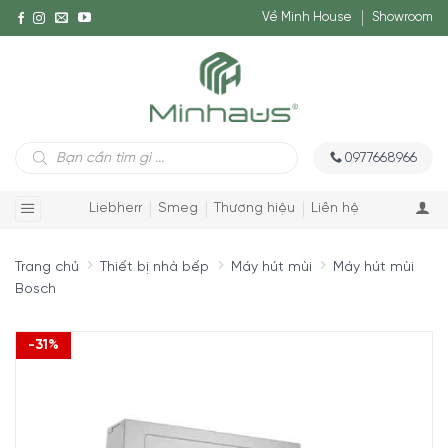
Về Minh House
Showroom
Tìm
0977668966
kiếm
sản
phẩm
Liebherr
Smeg
Thương hiệu
Liên hệ
Trang chủ
Thiết bị nhà bếp
Máy hút mùi
Máy hút mùi
Bosch
-31%