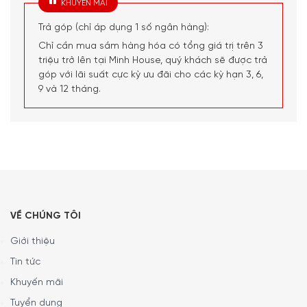
KHUYẾN MÃI
trong không gian bếp. Sau đó, thiết bị sẽ tự động giảm
Trả góp (chỉ áp dụng 1 số ngân hàng):
mức công suất trở lại chế độ hoạt động bình thường sau
Chỉ cần mua sắm hàng hóa có tổng giá trị trên 3
khi đã hoạt động ở chế độ hút chuyên sâu (thường là sau
triệu trở lên tại Minh House, quý khách sẽ được trả
4 phút, 6 phút hoặc 10 phút).
góp với lãi suất cực kỳ ưu đãi cho các kỳ hạn 3, 6,
9 và 12 tháng.
VỀ CHÚNG TÔI
Giới thiệu
Tin tức
Khuyến mãi
Tuyển dụng