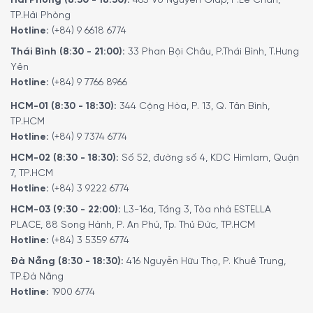
Hải Phòng (8:30 - 18:30):
465 Võ Nguyên Giáp, P.Lê Chân,
phòng.
TP.Hải Phòng
Bộ lọc dầu mỡ tạo ra một bầu không khí trong lành trước,
Hotline:
(+84) 9 6618 6774
trong và sau khi nấu ăn. Để duy trì mức độ hiệu quả cao,
Thái Bình (8:30 - 21:00):
33 Phan Bội Châu, P.Thái Bình, T.Hưng
chúng nên được làm sạch bằng tay hoặc trong máy rửa
Yên
bát khoảng một tháng một lần.
Hotline:
(+84) 9 7766 8966
HCM-01 (8:30 - 18:30):
344 Cộng Hòa, P. 13, Q. Tân Bình,
TP.HCM
Hotline:
(+84) 9 7374 6774
HCM-02 (8:30 - 18:30):
Số 52, đường số 4, KDC Himlam, Quận
7, TP.HCM
Hotline:
(+84) 3 9222 6774
HCM-03 (9:30 - 22:00):
L3-16a, Tầng 3, Tòa nhà ESTELLA
PLACE, 88 Song Hành, P. An Phú, Tp. Thủ Đức, TP.HCM
Hotline:
(+84) 3 5359 6774
Đà Nẵng (8:30 - 18:30):
416 Nguyễn Hữu Thọ, P. Khuê Trung,
TP.Đà Nẵng
Để đặt mua sản phẩm, Quý khách hàng vui lòng liên hệ:
Hotline:
1900 6774
Hotline:
1900 6774
hoặc
024 7300 6774
để nhận được