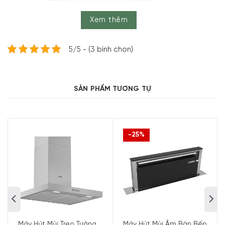
Xem thêm
5/5 - (3 bình chọn)
Hãy cùng Bosch tận hưởng sự yên bình, tĩnh lặng trong
căn bếp của mình. Công việc nấu nướng sẽ trở nên thư
SẢN PHẨM TƯƠNG TỰ
giãn hơn rất nhiều khi quý khách sẽ không bị làm phiền bởi
những tiếng ồn khó chịu của máy hút mùi. Máy hút mùi
Bosch DFS097K51 Series 8 siêu êm hứa hẹn sẽ là trợ thủ
-25%
đắc lực trong mọi nhà bếp. Nhờ các chức năng giảm
tiếng ồn, máy có thể giảm được 3dB tiếng ồn, đảm bảo
hoạt động êm ái hơn ở mọi cấp độ.
Điều khiển TouchSelect Control cảm ứng
Với bảng điều khiển TouchSelect Control đặc trưng của
Bosch, máy hút mùi DFS097K51 có thể được điều chỉnh,
thay đổi các cài đặt nhanh chóng dễ dàng. Bên cạnh đó,
Máy Hút Mùi Treo Tường
Máy Hút Mùi Âm Bàn Bếp