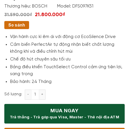
Thương hiệu:
BOSCH
Model:
DFS097K51
21.800.000₫
31.590.000₫
So sánh
Vận hành cực kì êm ái với động cơ EcoSilence Drive
Cảm biến PerfectAir tự động nhận biết chất lượng
không khí và điều chỉnh hút mùi
Chế độ hút chuyên sâu tối ưu
Bảng điều khiển TouchSelect Control cảm ứng tiện lợi,
sang trọng
Bảo hành: 24 Tháng
Máy Hút Mùi Bosch DFS097K51 Series 8 số lượng
Số lượng:
MUA NGAY
Trả thẳng - Trả góp qua Visa, Master - Thẻ nội địa ATM