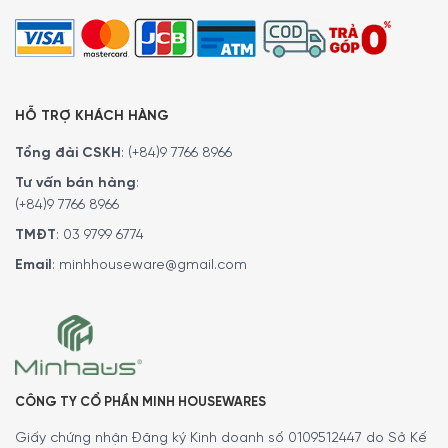
HỖ TRỢ KHÁCH HÀNG
Tổng đài CSKH
:
(+84)9 7766 8966
Tư vấn bán hàng
:
(+84)9 7766 8966
Cảm biến không khí Perfect Air
TMĐT
:
03 9799 6774
Email
:
minhhouseware@gmail.com
Với cảm biến không khí Perfect Air, máy hút mùi sẽ nhận
biết được không khí trong căn bếp và sẽ tự động điều
chỉnh tốc độ hút để có được hiệu quả tốt nhất. Máy cũng
sẽ tự động tắt khi không khí trong căn bếp đã hoàn toàn
sạch.
CÔNG TY CỔ PHẦN MINH HOUSEWARES
Giấy chứng nhận Đăng ký Kinh doanh số 0109512447 do Sở Kế