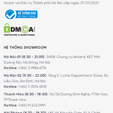
hoạch và Đầu tư Thành phố Hà Nội cấp ngày 27/01/2021
HỆ THỐNG SHOWROOM
Hà Nội-01 (8:30 - 21:00):
SH08 Chung cư Anland, KĐT Mới
Dương Nội, Hà Đông, Hà Nội
Hiệu suất tối ưu cho mọi kích thước nhà bếp
Hotline:
(+84) 3 9986 6774
Dù quý khách đang sở hữu một căn bếp mở hay một căn
Hà Nội-02 (9:30 - 22:00):
Tầng 5, Lotte Department Store, 54
bếp nhỏ khép kín, Máy hút mùi Bosch DFS097K51 Series 8
Liễu Giai, Ba Đình, Hà Nội
đều có thể hoàn thành tốt nhiệm vụ của mình. Máy mang
Hotline:
(+84) 3 3574 6815
lại hiệu suất quạt tối ưu cho mọi loại bếp. Để phòng luôn
Thanh Hóa (8:30 - 18:30):
04/06 Dương Đình Nghệ, P.Tân Sơn,
được trong lành, không khí nên được trao đổi từ 6 đến 12
TP.Thanh Hóa
lần mỗi giờ. Để đạt được điều này, lưu lượng gió hoặc hiệu
Hotline:
(+84) 91.222.0991
suất của máy hút mùi phải tương ứng với thể tích của căn