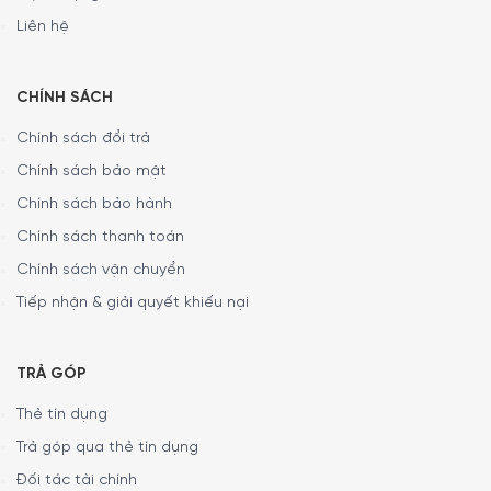
Liên hệ
CHÍNH SÁCH
Chính sách đổi trả
Tiết kiệm năng lượng và cực kỳ yên tĩnh
Chính sách bảo mật
Bosch DFS097K51 được tích hợp động cơ EcoSilence Drive
Chính sách bảo hành
™ sử dụng nam châm mạnh sẽ, vận hành êm ái. Vì hầu như
Chính sách thanh toán
không có ma sát trong quá trình hoạt động, năng lượng
Chính sách vận chuyển
tiêu tốn được giảm xuống mức tối thiểu, ít hơn 80% so với
các loại máy hút mùi khác. Động cơ này cũng giúp hệ
Tiếp nhận & giải quyết khiếu nại
thống trong máy hút mùi không chỉ hoạt động hiệu quả
mà còn cực kỳ yên tĩnh và bền bỉ.
TRẢ GÓP
Thẻ tín dụng
Trả góp qua thẻ tín dụng
Đối tác tài chính