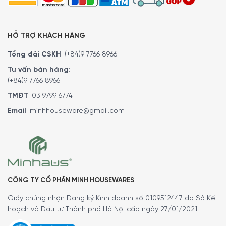
Hệ thống tạo bọt sữa và hộp đựng bã cà phê an toàn
với máy rửa bát, vì vậy dễ dàng cho việc vệ sinh. Điều này
HỖ TRỢ KHÁCH HÀNG
giúp tiết kiệm thời gian và đảm bảo máy luôn được làm
sạch một cách an toàn.
Tổng đài CSKH
:
(+84)9 7766 8966
Tư vấn bán hàng
:
(+84)9 7766 8966
TMĐT
:
03 9799 6774
Email
:
minhhouseware@gmail.com
CÔNG TY CỔ PHẦN MINH HOUSEWARES
Giấy chứng nhận Đăng ký Kinh doanh số 0109512447 do Sở Kế
hoạch và Đầu tư Thành phố Hà Nội cấp ngày 27/01/2021