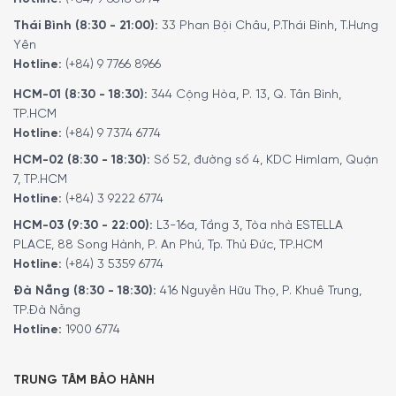
nghiệm sản phẩm này.
Thái Bình (8:30 - 21:00):
33 Phan Bội Châu, P.Thái Bình, T.Hưng
Yên
Hotline:
(+84) 9 7766 8966
HCM-01 (8:30 - 18:30):
344 Cộng Hòa, P. 13, Q. Tân Bình,
TP.HCM
Hotline:
(+84) 9 7374 6774
HCM-02 (8:30 - 18:30):
Số 52, đường số 4, KDC Himlam, Quận
7, TP.HCM
Hotline:
(+84) 3 9222 6774
HCM-03 (9:30 - 22:00):
L3-16a, Tầng 3, Tòa nhà ESTELLA
PLACE, 88 Song Hành, P. An Phú, Tp. Thủ Đức, TP.HCM
MINH HOUSE CAM KẾT
:
Hotline:
(+84) 3 5359 6774
Giao hàng nhanh chóng toàn quốc.
Đà Nẵng (8:30 - 18:30):
416 Nguyễn Hữu Thọ, P. Khuê Trung,
Bảo hành bằng thẻ bảo hành chính hãng từ công ty.
TP.Đà Nẵng
Hàng đúng nguồn gốc, chính hãng, nhập khẩu Đức & EU.
Hotline:
1900 6774
Trong bức tranh đa dạng của thế giới
máy pha cà phê
,
EP2230/10 Serie 2200 nổi bật như một tác phẩm nghệ
TRUNG TÂM BẢO HÀNH