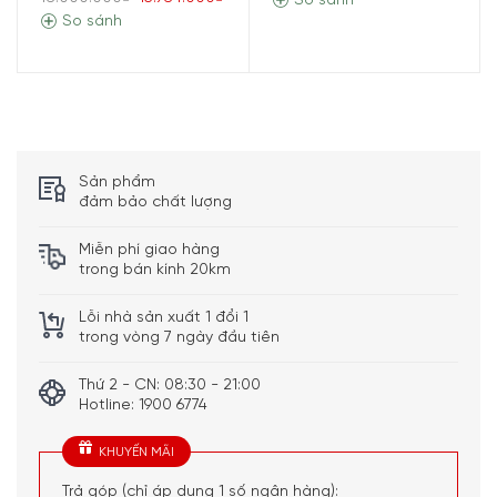
So sánh
So sánh
Điều chỉnh nồng độ và số lượng hương
thơm thông qua “My Coffee Choice”
Điều chỉnh cường độ và lượng đồ uống của bạn từ menu
My Coffee Choice. Chỉ cần chọn từ ba cài đặt có sẵn
trong Philips EP2230/10 để chọn được vị cà phê phù hợp
với bạn.
Sản phẩm
đảm bảo chất lượng
Thưởng thức 3 hương vị cà phê thứ thiệt
chỉ bằng một nút nhấn
Miễn phí giao hàng
trong bán kính 20km
Lỗi nhà sản xuất 1 đổi 1
trong vòng 7 ngày đầu tiên
Thứ 2 - CN: 08:30 - 21:00
Hotline: 1900 6774
KHUYẾN MÃI
Trả góp (chỉ áp dụng 1 số ngân hàng):