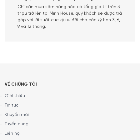
Chỉ cần mua sắm hàng hóa có tổng giá trị trên 3
triệu trở lên tại Minh House, quý khách sẽ được trả
góp với lãi suất cực kỳ ưu đãi cho các kỳ hạn 3, 6,
9 và 12 tháng.
Bạn có thể đa dạng hóa loại thức uống để phù hợp cho
VỀ CHÚNG TÔI
bất kỳ dịp đặc biệt nào. Không quan trọng bạn yêu thích
Giới thiệu
một ly cà phê espresso đậm đà, một ly cà phê đen đầy
Tin tức
hương thơm hay một ly cà phê , máy pha cà phê hoàn
toàn tự động này sẽ đảm bảo mang đến cho bạn một
Khuyến mãi
tách đồ uống hợp khẩu vị chỉ trong nháy mắt.
Tuyển dụng
12 cấp độ xay
Liên hệ