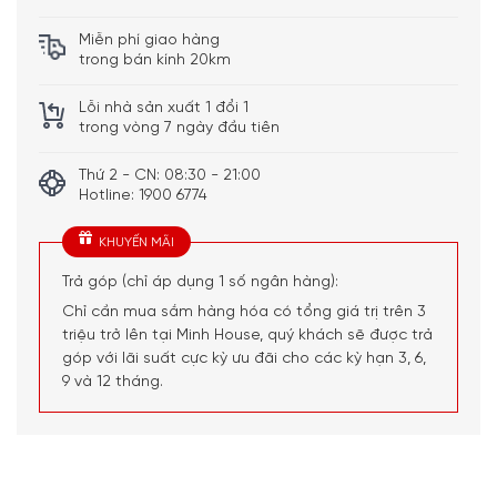
nên dễ dàng
– Vòi rót đôi có thể điều
Miễn phí giao hàng
chỉnh độ cao 7,5 – 14,5
trong bán kính 20km
cm
– Cối xay ceramDrive
Lỗi nhà sản xuất 1 đổi 1
bằng gốm chống mài
trong vòng 7 ngày đầu tiên
mòn
– Chức năng tự vệ sinh
SelfCleaning
Thứ 2 - CN: 08:30 - 21:00
– Pha hai tách cùng lúc
Hotline: 1900 6774
chỉ với 1 thao tác
OneTouch DoubleCup
KHUYẾN MÃI
– Thông báo nhắc nhở
tẩy cặn
Trả góp (chỉ áp dụng 1 số ngân hàng):
– Tự động làm sạch hệ
thống đánh sữa bằng hơi
Chỉ cần mua sắm hàng hóa có tổng giá trị trên 3
nước
triệu trở lên tại Minh House, quý khách sẽ được trả
– Bộ ủ cà phê, vòi đánh
góp với lãi suất cực kỳ ưu đãi cho các kỳ hạn 3, 6,
sữa, khay hứng nước và
9 và 12 tháng.
Tiện ích
ngăn chứa bã có thể
tháo rời và vệ sinh bằng
máy rửa bát
– Máy hâm nóng cốc
Active Cup Warmer
– Lưu trữ hơn 30 loại đồ