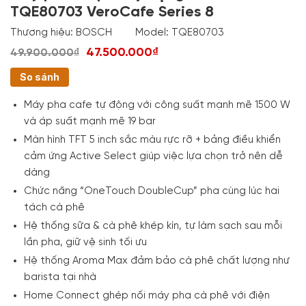
TQE80703 VeroCafe Series 8
Thương hiệu:
BOSCH
Model:
TQE80703
47.500.000₫
49.900.000₫
So sánh
Máy pha cafe tự động với công suất mạnh mẽ 1500 W
và áp suất mạnh mẽ 19 bar
Màn hình TFT 5 inch sắc màu rực rỡ + bảng điều khiển
cảm ứng Active Select giúp việc lựa chọn trở nên dễ
dàng
Chức năng “OneTouch DoubleCup” pha cùng lúc hai
tách cà phê
Hệ thống sữa & cà phê khép kín, tự làm sạch sau mỗi
lần pha, giữ vệ sinh tối ưu
Hệ thống Aroma Max đảm bảo cà phê chất lượng như
barista tại nhà
Home Connect ghép nối máy pha cà phê với điện