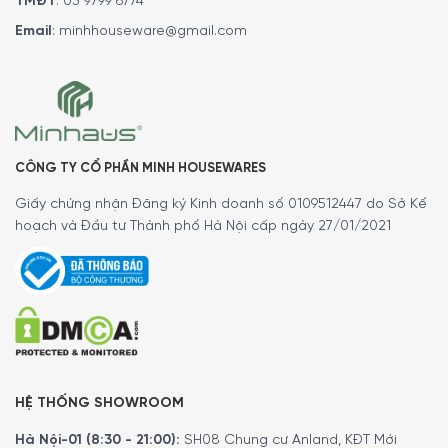
TMĐT
:
03 9799 6774
Email
:
minhhouseware@gmail.com
Thiết kế
màn hình cảm ứng Active Select TFT 5 inch
với
tiết diện rộng rãi và những biểu tượng hiển thị sinh động,
nổi bật cho phép người dùng theo dõi và tùy chọn các
chương trình, tính năng một cách dễ dàng và chính xác.
CÔNG TY CỔ PHẦN MINH HOUSEWARES
Giấy chứng nhận Đăng ký Kinh doanh số 0109512447 do Sở Kế
hoạch và Đầu tư Thành phố Hà Nội cấp ngày 27/01/2021
HỆ THỐNG SHOWROOM
Hà Nội-01 (8:30 - 21:00):
SH08 Chung cư Anland, KĐT Mới