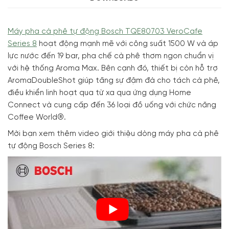
Máy pha cà phê tự động Bosch TQE80703 VeroCafe
Series 8
hoạt động mạnh mẽ với công suất 1500 W và áp
lực nước đến 19 bar, pha chế cà phê thơm ngon chuẩn vị
với hệ thống Aroma Max. Bên cạnh đó, thiết bị còn hỗ trợ
AromaDoubleShot giúp tăng sự đậm đà cho tách cà phê,
điều khiển linh hoạt qua từ xa qua ứng dụng Home
Connect và cung cấp đến 36 loại đồ uống với chức năng
Coffee World®.
Mời bạn xem thêm video giới thiệu dòng máy pha cà phê
tự động Bosch Series 8: