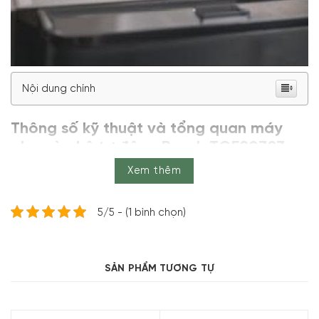
Nội dung chính
Thông số kỹ thuật và tổng quan máy
pha cà phê tự động Bosch TQE80703
VeroCafe Series 8
Xem thêm
Thông số kỹ thuật
5/5 - (1 bình chọn)
Thương
BOSCH
hiệu
Model
TQE80703
SẢN PHẨM TƯƠNG TỰ
Loại
Máy pha cà phê tự động
máy