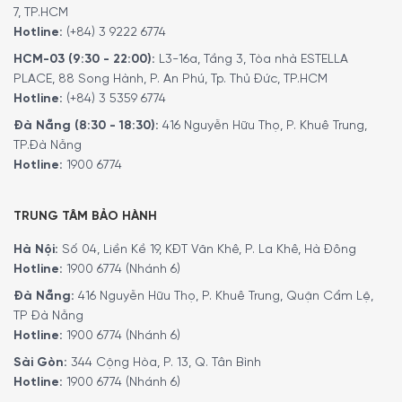
7, TP.HCM
Hotline:
(+84) 3 9222 6774
HCM-03 (9:30 - 22:00):
L3-16a, Tầng 3, Tòa nhà ESTELLA
PLACE, 88 Song Hành, P. An Phú, Tp. Thủ Đức, TP.HCM
Hotline:
(+84) 3 5359 6774
Hiệu quả hoạt động
Đà Nẵng (8:30 - 18:30):
416 Nguyễn Hữu Thọ, P. Khuê Trung,
Máy pha cà phê tự động Bosch TQE80703 VeroCafe
TP.Đà Nẵng
Series 8 thiết lập
áp suất bơm tới 19 bar
cho khả năng
Hotline:
1900 6774
chiết xuất tối đa hương vị cà phê, tạo ra cốc Espresso
đậm đà với lớp crema dày mịn.
TRUNG TÂM BẢO HÀNH
2 vòi rót kết hợp chức năng
OneTouch DoubleCup
cho
Hà Nội:
Số 04, Liền Kề 19, KĐT Văn Khê, P. La Khê, Hà Đông
phép pha được 2 cốc cà phê cùng lúc giúp các thành
Hotline:
1900 6774 (Nhánh 6)
viên trong văn phòng, gia đình dễ dàng chia sẻ thời gian
thưởng thức cà phê cùng nhau mà không cần phải chờ
Đà Nẵng:
416 Nguyễn Hữu Thọ, P. Khuê Trung, Quận Cẩm Lệ,
đợi lâu.
TP Đà Nẵng
Hotline:
1900 6774 (Nhánh 6)
Thiết bị cài đặt
6 cấp độ xay
hạt cà phê hỗ trợ người
Sài Gòn:
344 Cộng Hòa, P. 13, Q. Tân Bình
dùng tùy chỉnh được độ mịn – thô của cà phê phù hợp với
Hotline:
1900 6774 (Nhánh 6)
từng công thức đồ uống. Bên cạnh đó,
máy pha cafe