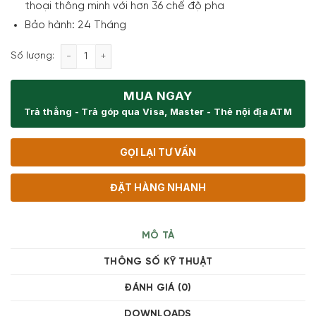
thoại thông minh với hơn 36 chế độ pha
Bảo hành: 24 Tháng
Máy pha cà phê tự động Bosch TQE80703 VeroCafe 
Số lượng:
MUA NGAY
Trả thẳng - Trả góp qua Visa, Master - Thẻ nội địa ATM
GỌI LẠI TƯ VẤN
ĐẶT HÀNG NHANH
MÔ TẢ
THÔNG SỐ KỸ THUẬT
ĐÁNH GIÁ (0)
DOWNLOADS