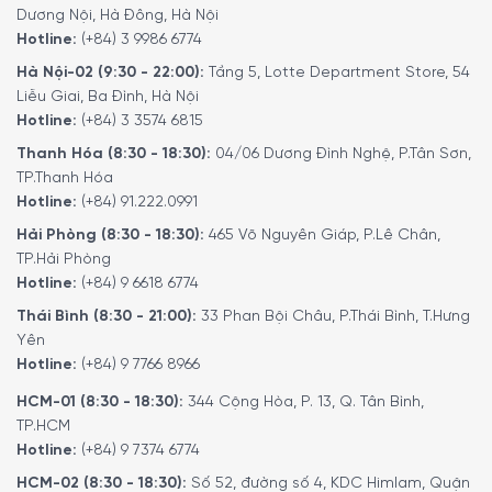
Công suất hoạt động
Dương Nội, Hà Đông, Hà Nội
Hotline:
(+84) 3 9986 6774
Công suất tiêu thụ điện
Hà Nội-02 (9:30 - 22:00):
Tầng 5, Lotte Department Store, 54
Máy pha cafe
vận hành mượt mà với công suất lớn đến
Liễu Giai, Ba Đình, Hà Nội
1500 W, xay và pha cà phê nhanh chóng, tiết kiệm năng
Hotline:
(+84) 3 3574 6815
lượng. Thiết kế 1 ngăn đựng nguyên liệu chứa được
320 g
Thanh Hóa (8:30 - 18:30):
04/06 Dương Đình Nghệ, P.Tân Sơn,
hạt cà phê
, bình sữa dung tích
0,7 lít
, ngăn chứa nước
2,4
TP.Thanh Hóa
lít
có thể pha khoảng 20 tách cà phê 120 ml, phục vụ tốt
Hotline:
(+84) 91.222.0991
cho nhu cầu thưởng thức đồ uống trong hộ gia đình từ 6
Hải Phòng (8:30 - 18:30):
465 Võ Nguyên Giáp, P.Lê Chân,
thành viên trở lên hoặc văn phòng làm việc có quy mô
TP.Hải Phòng
nhỏ và vừa.
Hotline:
(+84) 9 6618 6774
Thái Bình (8:30 - 21:00):
33 Phan Bội Châu, P.Thái Bình, T.Hưng
Yên
Hotline:
(+84) 9 7766 8966
HCM-01 (8:30 - 18:30):
344 Cộng Hòa, P. 13, Q. Tân Bình,
TP.HCM
Hotline:
(+84) 9 7374 6774
HCM-02 (8:30 - 18:30):
Số 52, đường số 4, KDC Himlam, Quận