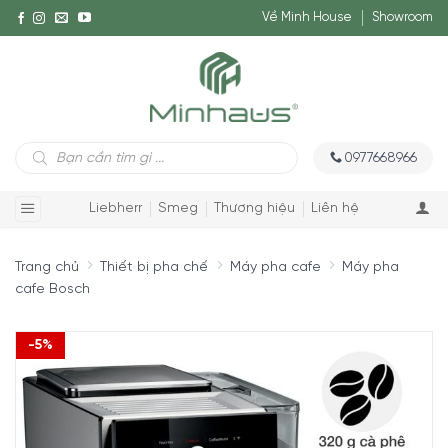
Về Minh House
Showroom
Tìm
0977668966
kiếm
sản
phẩm
Liebherr
Smeg
Thương hiệu
Liên hệ
Trang chủ
Thiết bị pha chế
Máy pha cafe
Máy pha
cafe Bosch
-5%