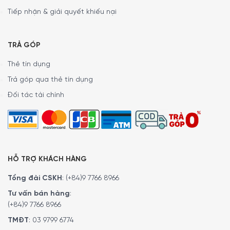
Tiếp nhận & giải quyết khiếu nại
TRẢ GÓP
Thẻ tín dụng
Trả góp qua thẻ tín dụng
Đối tác tài chính
MINH HOUSE CAM KẾT:
HỖ TRỢ KHÁCH HÀNG
Giao hàng nhanh chóng toàn quốc.
Tổng đài CSKH
:
(+84)9 7766 8966
Bảo hành bằng thẻ bảo hành chính hãng từ công ty.
Tư vấn bán hàng
:
Hàng đúng nguồn gốc, chính hãng, nhập khẩu Đức & EU.
(+84)9 7766 8966
Trong thời đại công nghệ phát triển mạnh mẽ,
máy pha
TMĐT
:
03 9799 6774
cafe
đã trở thành người bạn đồng hành không thể thiếu