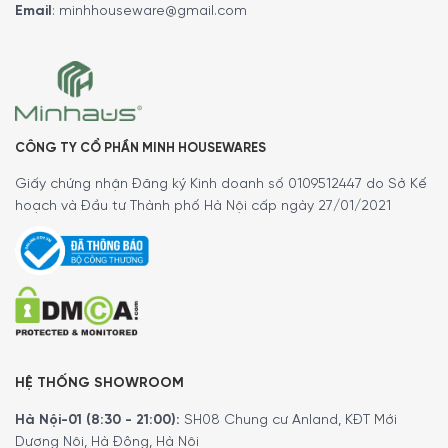
của nhiều người yêu thích hương vị đậm đà của cà phê. Từ
Email
:
minhhouseware@gmail.com
những model cơ bản đến các dòng máy cao cấp, thị
trường máy pha cà phê ngày càng đa dạng để đáp ứng
nhu cầu của người tiêu dùng. Trong số đó,
Máy pha cà
phê Delonghi
nổi bật như một thương hiệu uy tín, mang
đến những sản phẩm chất lượng cao với công nghệ tiên
CÔNG TY CỔ PHẦN MINH HOUSEWARES
tiến, đảm bảo mỗi tách cà phê đều là một trải nghiệm
tuyệt vời.
Giấy chứng nhận Đăng ký Kinh doanh số 0109512447 do Sở Kế
hoạch và Đầu tư Thành phố Hà Nội cấp ngày 27/01/2021
5/5 - (2 bình chọn)
HỆ THỐNG SHOWROOM
Hà Nội-01 (8:30 - 21:00):
SH08 Chung cư Anland, KĐT Mới
Dương Nội, Hà Đông, Hà Nội