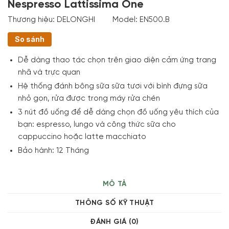
Nespresso Lattissima One
Thương hiệu:
DELONGHI
Model:
EN500.B
So sánh
Dễ dàng thao tác chọn trên giao diện cảm ứng trang
nhã và trực quan
Hệ thống đánh bông sữa sữa tươi với bình đựng sữa
nhỏ gọn, rửa được trong máy rửa chén
3 nút đồ uống để dễ dàng chọn đồ uống yêu thích của
bạn: espresso, lungo và công thức sữa cho
cappuccino hoặc latte macchiato
Bảo hành: 12 Tháng
MÔ TẢ
THÔNG SỐ KỸ THUẬT
ĐÁNH GIÁ (0)