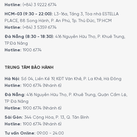
Hotline:
(+84) 3 9222 6774
HCM-03 (9:30 - 22:00):
L3-16a, Tầng 3, Tòa nhà ESTELLA
PLACE, 88 Song Hành, P. An Phú, Tp. Thủ Đức, TP.HCM
Hotline:
(+84) 3 5359 6774
Đà Nẵng (8:30 - 18:30):
416 Nguyễn Hữu Thọ, P. Khuê Trung,
TP.Đà Nẵng
Hotline:
1900 6774
TRUNG TÂM BẢO HÀNH
Hà Nội:
Số 04, Liền Kề 19, KĐT Văn Khê, P. La Khê, Hà Đông
Hotline:
1900 6774 (Nhánh 6)
Đà Nẵng:
416 Nguyễn Hữu Thọ, P. Khuê Trung, Quận Cẩm Lệ,
TP Đà Nẵng
Hotline:
1900 6774 (Nhánh 6)
Sài Gòn:
344 Cộng Hòa, P. 13, Q. Tân Bình
Hotline:
1900 6774 (Nhánh 6)
Tư vấn Online:
09:00 - 24:00