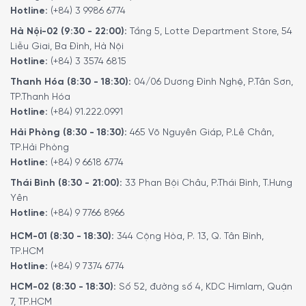
Hotline:
(+84) 3 9986 6774
Hà Nội-02 (9:30 - 22:00):
Tầng 5, Lotte Department Store, 54
Liễu Giai, Ba Đình, Hà Nội
Hotline:
(+84) 3 3574 6815
Thanh Hóa (8:30 - 18:30):
04/06 Dương Đình Nghệ, P.Tân Sơn,
TP.Thanh Hóa
Hotline:
(+84) 91.222.0991
Hải Phòng (8:30 - 18:30):
465 Võ Nguyên Giáp, P.Lê Chân,
TP.Hải Phòng
Hotline:
(+84) 9 6618 6774
Thái Bình (8:30 - 21:00):
33 Phan Bội Châu, P.Thái Bình, T.Hưng
Yên
Hotline:
(+84) 9 7766 8966
HCM-01 (8:30 - 18:30):
344 Cộng Hòa, P. 13, Q. Tân Bình,
TP.HCM
Hotline:
(+84) 9 7374 6774
HCM-02 (8:30 - 18:30):
Số 52, đường số 4, KDC Himlam, Quận
7, TP.HCM