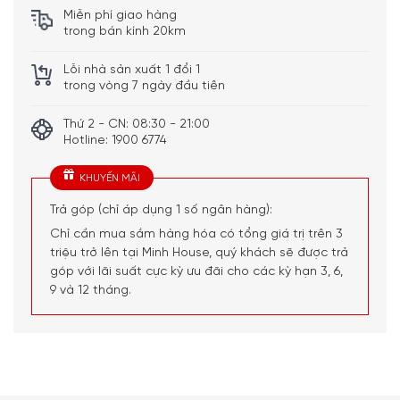
Dễ dàng thao tác chọn trên giao diện cảm ứng trang nhã
Miễn phí giao hàng
và trực quan cho phép bạn chọn đồ uống yêu thích ngay
trong bán kính 20km
lập tức .
Lỗi nhà sản xuất 1 đổi 1
Máy bơm 19 bar đảm bảo cốc cà phê cực đậm đà bằng
trong vòng 7 ngày đầu tiên
cách ép viên nén cà phê với áp suất và lưu lượng nước
phù hợp cho loại đồ uống đã chọn .
Thứ 2 - CN: 08:30 - 21:00
Thiết kế “ Lattissima One ” Latfissing One có thiết kế nhỏ
Hotline: 1900 6774
gọn và sang trọng bậc nhất với vẻ ngoài quý phái và
KHUYẾN MÃI
chất liệu cao cấp , bao gồm cần gạt mạ crom , lớp sơn
bóng linh tế và đường vân mờ.
Trả góp (chỉ áp dụng 1 số ngân hàng):
Chỉ cần mua sắm hàng hóa có tổng giá trị trên 3
triệu trở lên tại Minh House, quý khách sẽ được trả
góp với lãi suất cực kỳ ưu đãi cho các kỳ hạn 3, 6,
9 và 12 tháng.