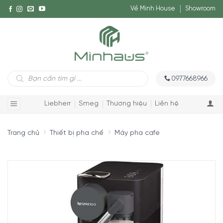
Về Minh House
Showroom
Tìm
0977668966
kiếm
sản
phẩm
Liebherr
Smeg
Thương hiệu
Liên hệ
Trang chủ
Thiết bị pha chế
Máy pha cafe