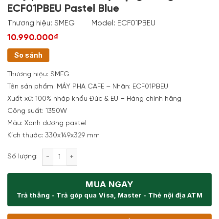
ECF01PBEU Pastel Blue
Thương hiệu:
SMEG
Model:
ECF01PBEU
10.990.000₫
So sánh
Thương hiệu:
SMEG
Tên sản phẩm: MÁY PHA CAFE
– Nhãn: ECF01PBEU
Xuất xứ:
100% nhập khẩu Đức & EU – Hàng chính hãng
Công suất:
1350W
Màu: Xanh dương pastel
Kích thước:
330x149x329 mm
Máy pha cafe bán tự động Smeg ECF01PBEU Pastel
Số lượng:
MUA NGAY
Trả thẳng - Trả góp qua Visa, Master - Thẻ nội địa ATM