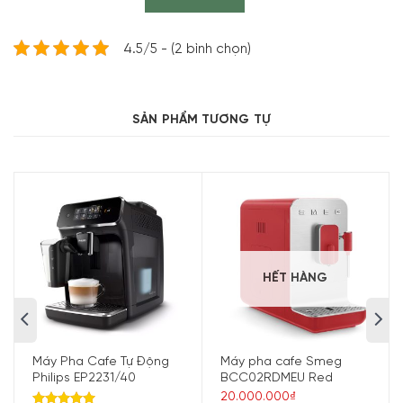
4.5/5 - (2 bình chọn)
SẢN PHẨM TƯƠNG TỰ
HẾT HÀNG
MÁY PHA CAFE SMEG ECF01PBEU màu xanh dương pastel siêu
Máy Pha Cafe Tự Động
Máy pha cafe Smeg
Philips EP2231/40
BCC02RDMEU Red
đa năng, giúp bạn có những tách cafe hoàn hảo nhất
20.000.000₫