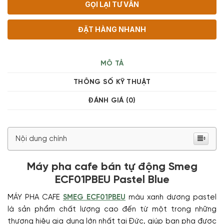
GỌI LẠI TƯ VẤN
ĐẶT HÀNG NHANH
MÔ TẢ
THÔNG SỐ KỸ THUẬT
ĐÁNH GIÁ (0)
Nội dung chính
Máy pha cafe bán tự động Smeg
ECF01PBEU Pastel Blue
MÁY PHA CAFE
SMEG ECF01PBEU
màu xanh dương pastel
là sản phẩm chất lượng cao đến từ một trong những
thương hiệu gia dụng lớn nhất tại Đức, giúp bạn pha được