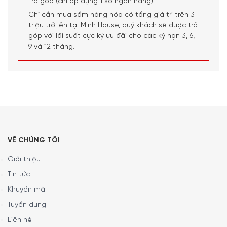
Trả góp (chỉ áp dụng 1 số ngân hàng):
cà phê bột nén và cà phê hạt xay nguyên chất
Chỉ cần mua sắm hàng hóa có tổng giá trị trên 3
Thông báo các chỉ số về cặn bẩn giúp bạn dễ dàng vệ
triệu trở lên tại Minh House, quý khách sẽ được trả
góp với lãi suất cực kỳ ưu đãi cho các kỳ hạn 3, 6,
sinh hơn bao giờ hết
9 và 12 tháng.
Hệ thống Thermoblock trong máy giúp việc khởi động
trở nên nhanh chóng, giúp bạn có ngay một ly cà phê
cho một buổi sáng bận rộn
VỀ CHÚNG TÔI
Giới thiệu
Tin tức
Khuyến mãi
Tuyển dụng
Liên hệ