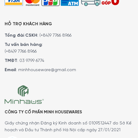
4.5/5 - (2 bình chọn)
HỖ TRỢ KHÁCH HÀNG
Tổng đài CSKH
:
(+84)9 7766 8966
Tư vấn bán hàng
:
(+84)9 7766 8966
TMĐT
:
03 9799 6774
Email
:
minhhouseware@gmail.com
CÔNG TY CỔ PHẦN MINH HOUSEWARES
Giấy chứng nhận Đăng ký Kinh doanh số 0109512447 do Sở Kế
hoạch và Đầu tư Thành phố Hà Nội cấp ngày 27/01/2021