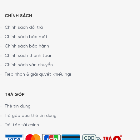
CHÍNH SÁCH
Chính sách đổi trả
Chính sách bảo mật
Chính sách bảo hành
Chính sách thanh toán
Để đặt mua
“MÁY PHA CAFE SMEG ECF01PBEU”
Chính sách vận chuyển
Quý vị hãy gọi điện trực tiếp vào
Hotline: 0399866774
Tiếp nhận & giải quyết khiếu nại
hoặc 1900 6774
để nhận được những tư vấn chi tiết và
đặt mua sản phẩm. Hoặc đặt hàng trực tiếp trên
website. Minh House sẽ gọi lại để xác nhận đơn hàng với
TRẢ GÓP
quý khách.
Thẻ tín dụng
CAM KẾT:
Trả góp qua thẻ tín dụng
Giao hàng nhanh chóng toàn quốc
Đối tác tài chính
Bảo hành bằng thẻ bảo hành chính hãng từ công ty