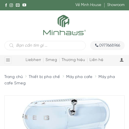
Về Minh House
Showroom
Tìm
0977668966
kiếm
sản
phẩm
Liebherr
Smeg
Thương hiệu
Liên hệ
Trang chủ
Thiết bị pha chế
Máy pha cafe
Máy pha
cafe Smeg