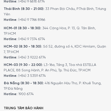
Hotline:
(+84) 9 6618 6774
Thái Bình (8:30 - 21:00):
33 Phan Bội Châu, P.Thái Bình, T.Hưng
Yên
Hotline:
(+84) 9 7766 8966
HCM-01 (8:30 - 18:30):
344 Cộng Hòa, P. 13, Q. Tân Bình,
TP.HCM
Hotline:
(+84) 9 7374 6774
HCM-02 (8:30 - 18:30):
Số 52, đường số 4, KDC Himlam, Quận
7, TP.HCM
Hotline:
(+84) 3 9222 6774
HCM-03 (9:30 - 22:00):
L3-16a, Tầng 3, Tòa nhà ESTELLA
PLACE, 88 Song Hành, P. An Phú, Tp. Thủ Đức, TP.HCM
Hotline:
(+84) 3 5359 6774
Đà Nẵng (8:30 - 18:30):
416 Nguyễn Hữu Thọ, P. Khuê Trung,
TP.Đà Nẵng
Hotline:
1900 6774
TRUNG TÂM BẢO HÀNH