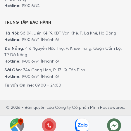
Hotline:
1900 6774
TRUNG TÂM BẢO HÀNH
Hà Nội:
Số 04, Liền Kề 19, KĐT Văn Khê, P. La Khê, Hà Đông
Hotline:
1900 6774 (Nhánh 6)
Đà Nẵng:
416 Nguyễn Hữu Thọ, P. Khuê Trung, Quận Cẩm Lệ,
TP Đà Nẵng
Hotline:
1900 6774 (Nhánh 6)
Sài Gòn:
344 Cộng Hòa, P. 13, Q. Tân Bình
Chương trình yêu thích của quý khách chỉ
Hotline:
1900 6774 (Nhánh 6)
bằng một nút bấm
Tư vấn Online:
09:00 - 24:00
Tận dụng tối đa máy rửa bát của quý khách và làm cho
cuộc sống hàng ngày của quý khách dễ dàng hơn. Với
chức năng yêu thích, quý khách có thể dễ dàng thiết lập
© 2026 - Bản quyền của Công ty Cổ phần Minh Housewares.
cấu hình chương trình được sử dụng thường xuyên nhất
của mình. Chương trình này có thể được thiết lập thông
qua ứng dụng Home Connect hoặc trực tiếp trên màn