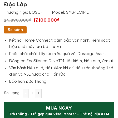
Độc Lập
Thương hiệu:
BOSCH
Model:
SMS4ECI14E
17.100.000₫
24.890.000₫
So sánh
Kết nối Home Connect đảm bảo vận hành, kiểm soát
hiệu quả máy rửa bát từ xa
Phân phối chất tẩy rửa hiệu quả với Dossage Assist
Động cơ EcoSilence DriveTM tiết kiệm, hiệu quả, êm ái
Vận hành hiệu quả, tiết kiệm khi chỉ tiêu tốn khoảng 1 số
điện và 9.5L nước cho 1 lần rửa
Bảo hành: 36 Tháng
Máy Rửa Bát Bosch SMS4ECI14E Series 4 Độc Lập s
Số lượng:
MUA NGAY
Trả thẳng - Trả góp qua Visa, Master - Thẻ nội địa ATM