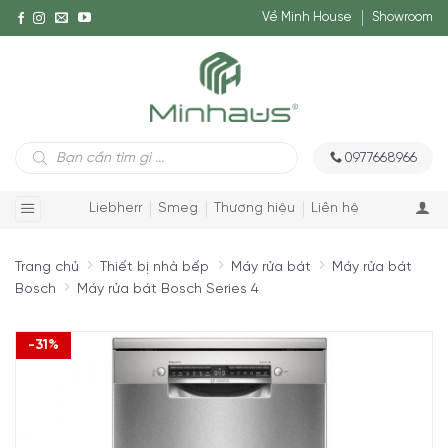
Về Minh House
Showroom
Tìm
0977668966
kiếm
sản
phẩm
Liebherr
Smeg
Thương hiệu
Liên hệ
Trang chủ
Thiết bị nhà bếp
Máy rửa bát
Máy rửa bát
Bosch
Máy rửa bát Bosch Series 4
-31%