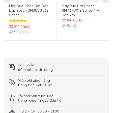
Động cơ EcoSilence DriveTM tiết kiệm, hiệu
Máy Rửa Chén Bát Độc
Máy Rửa Bát Bosch
quả
Lập Bosch SMS88UI36E
SMI46NS01E Series 4 –
Series 8
Bán Âm
Máy Rửa Bát Bosch SMS4ECI14E Series 4 Độc Lập được
20.990.000₫
trang bị động cơ EcoSilence DriveTM, một công nghệ
So sánh
Được xếp
33.100.000₫
hạng
5.00
mạnh mẽ và bền bỉ. Động cơ này không chỉ hoạt động
So sánh
5 sao
yên tĩnh mà còn tiết kiệm năng lượng. Sử dụng công nghệ
tiên tiến, EcoSilence DriveTM hoạt động mà không gây
tiếng ồn và đảm bảo hiệu quả làm sạch tối đa.
Sản phẩm
đảm bảo chất lượng
Miễn phí giao hàng
trong bán kính 20km
Lỗi nhà sản xuất 1 đổi 1
trong vòng 7 ngày đầu tiên
Thứ 2 - CN: 08:30 - 21:00