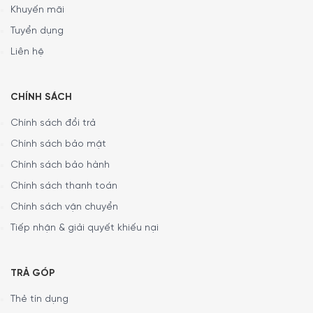
thông minh hoặc máy tính bảng một cách thuận tiện.
Khuyến mãi
Bằng cách này, quý khách sẽ luôn biết chính xác quá trình
Tuyển dụng
vận hành của máy rửa bát và nhận được các thông tin
Liên hệ
hữu ích khác.
CHÍNH SÁCH
Chính sách đổi trả
Chính sách bảo mật
Chính sách bảo hành
Chính sách thanh toán
Chính sách vận chuyển
Tiếp nhận & giải quyết khiếu nại
TRẢ GÓP
Thẻ tín dụng