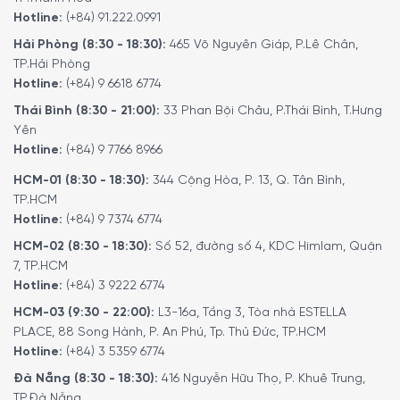
Hotline:
(+84) 91.222.0991
AquaStop – Chống Rò Rỉ Nước, An Toàn Tối
Hải Phòng (8:30 - 18:30):
465 Võ Nguyên Giáp, P.Lê Chân,
Đa
TP.Hải Phòng
Hệ thống AquaStop là một hệ thống cảm biến chống rò rỉ
Hotline:
(+84) 9 6618 6774
nước bao gồm ống cấp nước có van cơ và màn hình hiển
Thái Bình (8:30 - 21:00):
33 Phan Bội Châu, P.Thái Bình, T.Hưng
thị. Nếu có sự cố rò rỉ xảy ra, máy sẽ tự động ngừng cấp
Yên
nước để đảm bảo an toàn cho gia đình người sử dụng.
Hotline:
(+84) 9 7766 8966
Bosch đảm bảo bảo vệ khỏi những thiệt hại có thể xảy ra
HCM-01 (8:30 - 18:30):
344 Cộng Hòa, P. 13, Q. Tân Bình,
do nước – với mỗi lần rửa.
TP.HCM
Hotline:
(+84) 9 7374 6774
HCM-02 (8:30 - 18:30):
Số 52, đường số 4, KDC Himlam, Quận
7, TP.HCM
Hotline:
(+84) 3 9222 6774
HCM-03 (9:30 - 22:00):
L3-16a, Tầng 3, Tòa nhà ESTELLA
PLACE, 88 Song Hành, P. An Phú, Tp. Thủ Đức, TP.HCM
Hotline:
(+84) 3 5359 6774
Đà Nẵng (8:30 - 18:30):
416 Nguyễn Hữu Thọ, P. Khuê Trung,
TP.Đà Nẵng