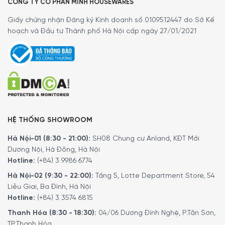
CÔNG TY CỔ PHẦN MINH HOUSEWARES
Giấy chứng nhận Đăng ký Kinh doanh số 0109512447 do Sở Kế
hoạch và Đầu tư Thành phố Hà Nội cấp ngày 27/01/2021
HỆ THỐNG SHOWROOM
Hà Nội-01 (8:30 - 21:00):
SH08 Chung cư Anland, KĐT Mới
Dương Nội, Hà Đông, Hà Nội
Hotline:
(+84) 3 9986 6774
Hà Nội-02 (9:30 - 22:00):
Tầng 5, Lotte Department Store, 54
Liễu Giai, Ba Đình, Hà Nội
Hotline:
(+84) 3 3574 6815
Thanh Hóa (8:30 - 18:30):
04/06 Dương Đình Nghệ, P.Tân Sơn,
TP.Thanh Hóa