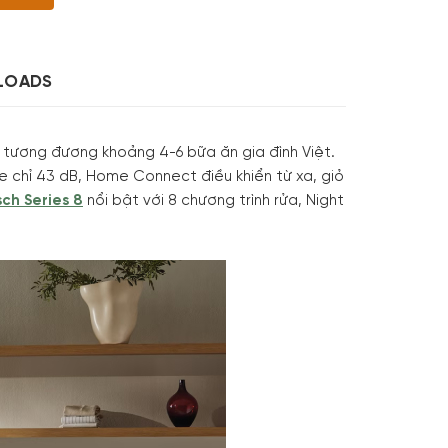
LOADS
, tương đương khoảng 4-6 bữa ăn gia đình Việt.
e chỉ 43 dB, Home Connect điều khiển từ xa, giỏ
ch Series 8
nổi bật với 8 chương trình rửa, Night