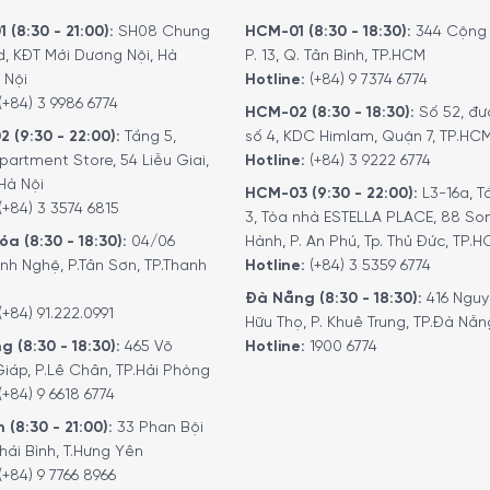
hiết kế sang trọng với màu thép không gỉ, dạng độc lập dễ đặt
àn rửa linh hoạt, máy phù hợp với gia đình cần không gian xếp 
 (8:30 - 21:00):
SH08 Chung
HCM-01 (8:30 - 18:30):
344 Cộng 
d, KĐT Mới Dương Nội, Hà
P. 13, Q. Tân Bình, TP.HCM
do, bạn có thể tham khảo thêm nhóm
máy rửa bát Bosch độc lậ
 Nội
Hotline:
(+84) 9 7374 6774
(+84) 3 9986 6774
HCM-02 (8:30 - 18:30):
Số 52, đư
2 (9:30 - 22:00):
Tầng 5,
số 4, KDC Himlam, Quận 7, TP.HC
partment Store, 54 Liễu Giai,
Hotline:
(+84) 3 9222 6774
Hà Nội
HCM-03 (9:30 - 22:00):
L3-16a, T
(+84) 3 3574 6815
3, Tòa nhà ESTELLA PLACE, 88 So
a (8:30 - 18:30):
04/06
Hành, P. An Phú, Tp. Thủ Đức, TP.
nh Nghệ, P.Tân Sơn, TP.Thanh
Hotline:
(+84) 3 5359 6774
Đà Nẵng (8:30 - 18:30):
416 Ngu
(+84) 91.222.0991
Hữu Thọ, P. Khuê Trung, TP.Đà Nẵn
g (8:30 - 18:30):
465 Võ
Hotline:
1900 6774
iáp, P.Lê Chân, TP.Hải Phòng
(+84) 9 6618 6774
 (8:30 - 21:00):
33 Phan Bội
hái Bình, T.Hưng Yên
(+84) 9 7766 8966