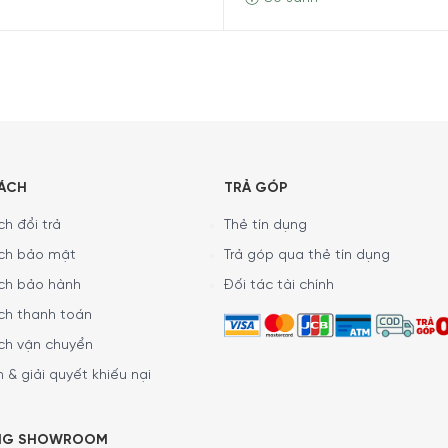
o chuẩn EU mới 2021
 9,5 lít/chu trình
ex Pro 3 tầng + Rackmatic 3 nấc
ng + LED sắc nét
Connect qua Wi-Fi
SÁCH
TRẢ GÓP
top suốt vòng đời, khóa cửa trẻ em
h đổi trả
Thẻ tín dụng
ch bảo mật
Trả góp qua thẻ tín dụng
ensor đo độ bẩn nước + LoadSensor đo tải trọng
ch bảo hành
Đối tác tài chính
 động khi mở cửa
ch thanh toán
 600 x 600 mm
ch vận chuyển
g
 & giải quyết khiếu nại
NG SHOWROOM