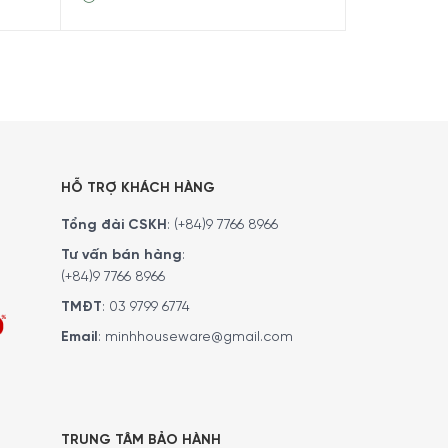
HỖ TRỢ KHÁCH HÀNG
Tổng đài CSKH
:
(+84)9 7766 8966
Tư vấn bán hàng
:
(+84)9 7766 8966
TMĐT
:
03 9799 6774
Email
:
minhhouseware@gmail.com
TRUNG TÂM BẢO HÀNH