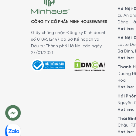
Máy rửa bát Bosch SMS8YCI03E Series 8 sở hữu t
bếp. Với sức chứa 14 bộ bát đĩa châu Âu và 3 gi
Hà Nội-01
cư Anlan
cốc nhiều kích thước. Nếu ưu tiên kiểu đặt tự 
CÔNG TY CỔ PHẦN MINH HOUSEWARES
Đông, Hà
Hotline:
Giấy chứng nhận Đăng ký Kinh doanh
Hà Nội-0
số 0109512447 do Sở Kế hoạch và
Lotte De
Đầu tư Thành phố Hà Nội cấp ngày
Ba Đình, 
27/01/2021
Hotline:
Thanh Hó
Dương Đì
Hóa
Hotline:
Hải Phòn
Nguyên G
Hotline:
Thái Bình
Châu, P.T
Hotline: