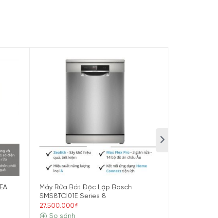
EA
Máy Rửa Bát Độc Lập Bosch
Máy Rửa Bá
SMS8TCI01E Series 8
Series 8 Âm
27.500.000₫
32.600.000₫
So sánh
So sánh