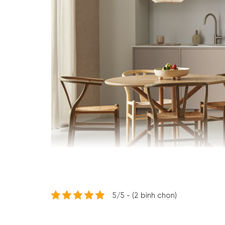
5/5 - (2 bình chọn)
Máy rửa bát Bosch SMS8YCI03E Series 8 – Perfe