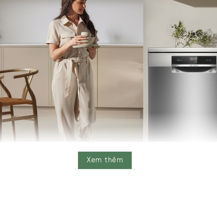
Xem thêm
ctDry Zeolith, EcoSilence 43 dB, Home Connect.