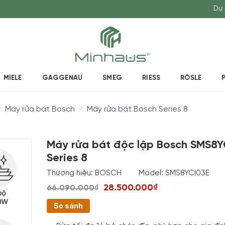
Dự 
MIELE
GAGGENAU
SMEG
RIESS
RÖSLE
Máy rửa bát Bosch
Máy rửa bát Bosch Series 8
Máy rửa bát độc lập Bosch SMS8Y
Series 8
Thương hiệu:
BOSCH
Model:
SMS8YCI03E
28.500.000₫
66.090.000₫
So sánh