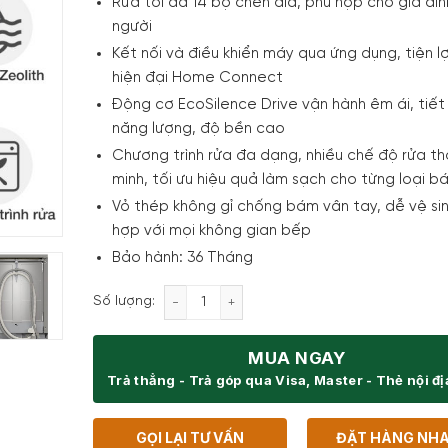
Rửa tối đa 14 bộ chén đĩa, phù hợp cho gia đì
người
Kết nối và điều khiển máy qua ứng dụng, tiện lợ
hiện đại Home Connect
Động cơ EcoSilence Drive vận hành êm ái, tiết
năng lượng, độ bền cao
Chương trình rửa đa dạng, nhiều chế độ rửa t
minh, tối ưu hiệu quả làm sạch cho từng loại bá
Vỏ thép không gỉ chống bám vân tay, dễ vệ sin
hợp với mọi không gian bếp
Bảo hành: 36 Tháng
Máy rửa bát độc lập Bosch SMS8YCI03E S
Số lượng:
MUA NGAY
Trả thẳng - Trả góp qua Visa, Master - Thẻ nội đ
GỌI LẠI TƯ VẤN
ĐẶT HÀNG NH