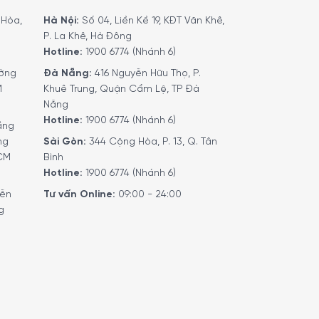
 ở nhiều vị trí mà không cần lắp âm vào hệ tủ
bát đĩa lớn, thường xuyên dùng nồi chảo và ly
Hòa,
Hà Nội:
Số 04, Liền Kề 19, KĐT Văn Khê,
P. La Khê, Hà Đông
p
để so sánh các model cùng kiểu lắp đặt.
Hotline:
1900 6774 (Nhánh 6)
ờng
Đà Nẵng:
416 Nguyễn Hữu Thọ, P.
M
Khuê Trung, Quận Cẩm Lệ, TP Đà
Nẵng
Hotline:
1900 6774 (Nhánh 6)
ầng
ng
Sài Gòn:
344 Cộng Hòa, P. 13, Q. Tân
HCM
Bình
Hotline:
1900 6774 (Nhánh 6)
yễn
Tư vấn Online:
09:00 - 24:00
g