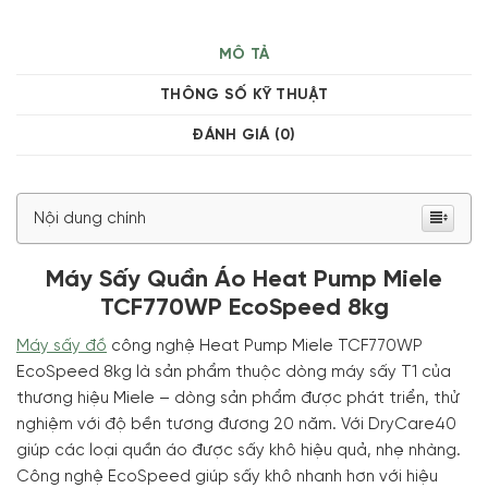
MÔ TẢ
THÔNG SỐ KỸ THUẬT
ĐÁNH GIÁ (0)
Nội dung chính
Máy Sấy Quần Áo Heat Pump Miele
TCF770WP EcoSpeed 8kg
Máy sấy đồ
công nghệ Heat Pump Miele TCF770WP
EcoSpeed 8kg là sản phẩm thuộc dòng máy sấy T1 của
thương hiệu Miele – dòng sản phẩm được phát triển, thử
nghiệm với độ bền tương đương 20 năm. Với DryCare40
giúp các loại quần áo được sấy khô hiệu quả, nhẹ nhàng.
Công nghệ EcoSpeed giúp sấy khô nhanh hơn với hiệu