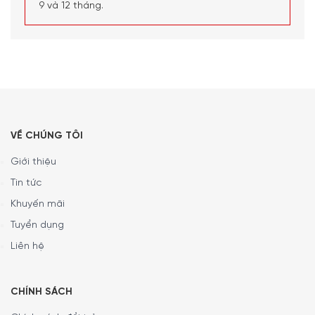
này cho phép nước ngưng tụ được chảy trực tiếp vào
9 và 12 tháng.
bồn rửa hoặc vào xi phông giúp bạn tiết kiệm thời gian,
giảm thiểu những rắc rối khi làm sạch bình chứa nước
ngưng tụ.
VỀ CHÚNG TÔI
Giới thiệu
Tin tức
Khuyến mãi
Tuyển dụng
Liên hệ
CHÍNH SÁCH