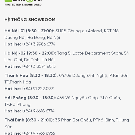
Với hệ thống Miele@home, bạn có thể khai thác triệt để
tiềm năng của các thiết bị Miele và làm cho cuộc sống
HỆ THỐNG SHOWROOM
hàng ngày của bạn trở nên thông minh hơn. Máy sấy quần
Hà Nội-01 (8:30 - 21:00):
SH08 Chung cư Anland, KĐT Mới
áo Miele TCF770WP EcoSpeed có thể được nối mạng
Dương Nội, Hà Đông, Hà Nội
một cách thuận tiện và an toàn. Thao tác rất dễ dàng,
Hotline:
(+84) 3 9986 6774
thông qua điều khiển bằng giọng nói hay thông qua tích
hợp vào các giải pháp nhà thông minh hiện có. Kết nối
Hà Nội-02 (9:30 - 22:00):
Tầng 5, Lotte Department Store, 54
Liễu Giai, Ba Đình, Hà Nội
mạng diễn ra thông qua bộ định tuyến WiFi gia đình và
Hotline:
(+84) 3 3574 6815
đám mây Miele.
Thanh Hóa (8:30 - 18:30):
04/06 Dương Đình Nghệ, P.Tân Sơn,
TP.Thanh Hóa
Hotline:
(+84) 91.222.0991
Hải Phòng (8:30 - 18:30):
465 Võ Nguyên Giáp, P.Lê Chân,
TP.Hải Phòng
Hotline:
(+84) 9 6618 6774
Thái Bình (8:30 - 21:00):
33 Phan Bội Châu, P.Thái Bình, T.Hưng
Yên
Hotline:
(+84) 9 7766 8966