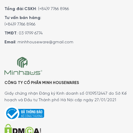
Tổng đài CSKH
:
(+84)9 7766 8966
Tư vấn bán hàng
:
(+84)9 7766 8966
TMĐT
:
03 9799 6774
Email
:
minhhouseware@gmail.com
CÔNG TY CỔ PHẦN MINH HOUSEWARES
Giấy chứng nhận Đăng ký Kinh doanh số 0109512447 do Sở Kế
hoạch và Đầu tư Thành phố Hà Nội cấp ngày 27/01/2021
Máy Sấy Quần Áo Heat Pump Miele TCF770WP EcoSpeed cho
phép bổ sung quần áo dễ dàng trong quá trình sấy
Kết nối thông minh với Miele@home