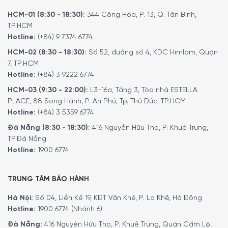
HCM-01 (8:30 - 18:30):
344 Cộng Hòa, P. 13, Q. Tân Bình,
TP.HCM
Hotline:
(+84) 9 7374 6774
HCM-02 (8:30 - 18:30):
Số 52, đường số 4, KDC Himlam, Quận
7, TP.HCM
Hotline:
(+84) 3 9222 6774
HCM-03 (9:30 - 22:00):
L3-16a, Tầng 3, Tòa nhà ESTELLA
PLACE, 88 Song Hành, P. An Phú, Tp. Thủ Đức, TP.HCM
Hotline:
(+84) 3 5359 6774
Đà Nẵng (8:30 - 18:30):
416 Nguyễn Hữu Thọ, P. Khuê Trung,
Máy Sấy Quần Áo Heat Pump Miele TCF770WP EcoSpeed cho
TP.Đà Nẵng
phép giám sát từ xa thông qua thiết bị di động
Hotline:
1900 6774
Kết nối thông minh giữa máy sấy và máy
TRUNG TÂM BẢO HÀNH
giặt – Wash2Dry
Hà Nội:
Số 04, Liền Kề 19, KĐT Văn Khê, P. La Khê, Hà Đông
Thuận tiện tối đa cho người dùng: nhờ chức năng kết nối
Hotline:
1900 6774 (Nhánh 6)
mạng Wash2Dry mới, máy giặt của bạn sẽ gửi dữ liệu đến
Đà Nẵng:
416 Nguyễn Hữu Thọ, P. Khuê Trung, Quận Cẩm Lệ,
máy sấy quần áo sau chu trình giặt. Sau đó, máy sấy sẽ tự