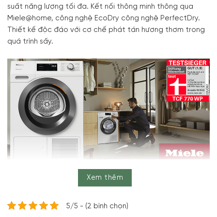
suất năng lượng tối đa. Kết nối thông minh thông qua
Miele@home, công nghệ EcoDry công nghệ PerfectDry.
Thiết kế độc đáo với cơ chế phát tán hương thơm trong
quá trình sấy.
Xem thêm
Máy Sấy Quần Áo Heat Pump Miele TCF770WP EcoSpeed giải
pháp giúp quần áo luôn khô ráo khi bạn cần
5/5 - (2 bình chọn)