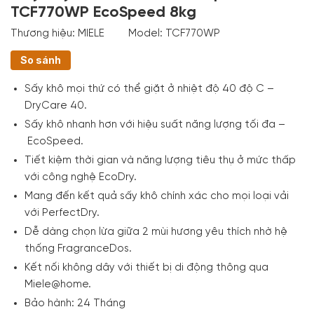
TCF770WP EcoSpeed 8kg
Thương hiệu:
MIELE
Model:
TCF770WP
So sánh
Sấy khô mọi thứ có thể giặt ở nhiệt độ 40 độ C –
DryCare 40.
Sấy khô nhanh hơn với hiệu suất năng lượng tối đa –
EcoSpeed.
Tiết kiệm thời gian và năng lượng tiêu thụ ở mức thấp
với công nghệ EcoDry.
Mang đến kết quả sấy khô chính xác cho mọi loại vải
với PerfectDry.
Dễ dàng chọn lừa giữa 2 mùi hương yêu thích nhờ hệ
thống
FragranceDos.
Kết nối không dây với thiết bị di động thông qua
Miele@home.
Bảo hành: 24 Tháng