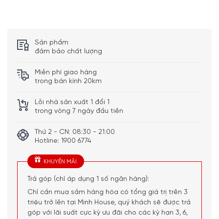
Sản phẩm
đảm bảo chất lượng
Miễn phí giao hàng
trong bán kính 20km
Lỗi nhà sản xuất 1 đổi 1
trong vòng 7 ngày đầu tiên
Thứ 2 - CN: 08:30 - 21:00
Máy Sấy Quần Áo Heat Pump Miele TCF770WP EcoSpeed đã
Hotline: 1900 6774
được thử nghiệm trong thời gian dài phát triển sản phẩm
KHUYẾN MÃI
Tích hợp hệ thống thoát nước ngưng tụ
Trả góp (chỉ áp dụng 1 số ngân hàng):
Chỉ cần mua sắm hàng hóa có tổng giá trị trên 3
Máy sấy quần áo Heat Pump Miele TCF770WP EcoSpeed
triệu trở lên tại Minh House, quý khách sẽ được trả
có hệ thống thoát nước ngưng tích hợp với cuộn vòi. Điều
góp với lãi suất cực kỳ ưu đãi cho các kỳ hạn 3, 6,