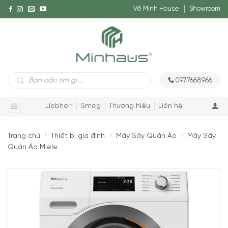
Về Minh House
Showroom
Tìm
0977668966
kiếm
sản
phẩm
Liebherr
Smeg
Thương hiệu
Liên hệ
Trang chủ
Thiết bị gia đình
Máy Sấy Quần Áo
Máy Sấy
Quần Áo Miele