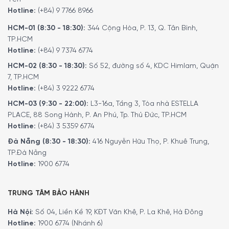
Hotline:
(+84) 9 7766 8966
HCM-01 (8:30 - 18:30):
344 Cộng Hòa, P. 13, Q. Tân Bình,
TP.HCM
Hotline:
(+84) 9 7374 6774
MINH HOUSE CAM KẾT
:
HCM-02 (8:30 - 18:30):
Số 52, đường số 4, KDC Himlam, Quận
7, TP.HCM
Giao hàng nhanh chóng toàn quốc.
Hotline:
(+84) 3 9222 6774
Bảo hành bằng thẻ bảo hành chính hãng từ công ty.
HCM-03 (9:30 - 22:00):
L3-16a, Tầng 3, Tòa nhà ESTELLA
Hàng đúng nguồn gốc, chính hãng, nhập khẩu Đức & EU.
PLACE, 88 Song Hành, P. An Phú, Tp. Thủ Đức, TP.HCM
Ngoài ra quý khách có thể tham khảo thêm các
Hotline:
(+84) 3 5359 6774
dòng
máy xay
khác.
Tại đây
.
Đà Nẵng (8:30 - 18:30):
416 Nguyễn Hữu Thọ, P. Khuê Trung,
Để phục vụ khách hàng tốt hơn trong việc sử dụng hoặc
TP.Đà Nẵng
Hotline:
1900 6774
tìm hiểu về các tính năng của các sản phẩm gia dụng.
Minh House đã cho ra đời kênh
Youtube
với rất nhiều nội
dung thú vị. Quý khách có thể theo dõi kênh youtube
TRUNG TÂM BẢO HÀNH
bằng liên kết
tại đây
.
Hà Nội:
Số 04, Liền Kề 19, KĐT Văn Khê, P. La Khê, Hà Đông
Hotline:
1900 6774 (Nhánh 6)
5/5 - (2 bình chọn)