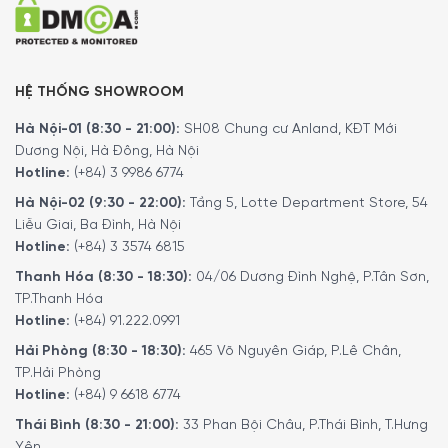
Máy Xay Mini Tefal MQ80E838 Chopper Eco Respect Noir
có thể dễ dàng tháo lắp và an toàn với máy rửa bát, do
đó quá trình vệ sinh máy trở nên nhẹ nhàng hơn rất nhiều.
HỆ THỐNG SHOWROOM
Để đặt mua sản phẩm, Quý khách hàng vui lòng liên hệ:
Hà Nội-01 (8:30 - 21:00):
SH08 Chung cư Anland, KĐT Mới
Hotline:
1900 6774
hoặc
024 7300 6774
để nhận được
Dương Nội, Hà Đông, Hà Nội
những tư vấn chi tiết và đặt mua sản phẩm.
Hotline:
(+84) 3 9986 6774
Hoặc Đặt hàng trực tiếp trên website, Minh House sẽ
Hà Nội-02 (9:30 - 22:00):
Tầng 5, Lotte Department Store, 54
gọi lại để xác nhận đơn hàng với quý khách.
Liễu Giai, Ba Đình, Hà Nội
Hotline:
(+84) 3 3574 6815
Hoặc Quý khách có thể đến trực tiếp
hệ thống
showroom
của
Minh House
trên toàn quốc để trải
Thanh Hóa (8:30 - 18:30):
04/06 Dương Đình Nghệ, P.Tân Sơn,
nghiệm sản phẩm này.
TP.Thanh Hóa
Hotline:
(+84) 91.222.0991
Hải Phòng (8:30 - 18:30):
465 Võ Nguyên Giáp, P.Lê Chân,
TP.Hải Phòng
Hotline:
(+84) 9 6618 6774
Thái Bình (8:30 - 21:00):
33 Phan Bội Châu, P.Thái Bình, T.Hưng
Yên