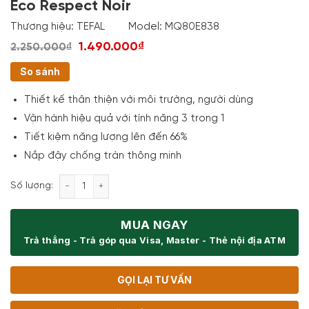
Eco Respect Noir
Thương hiệu:
TEFAL
Model:
MQ80E838
1.490.000₫
2.250.000₫
So sánh
Thiết kế thân thiện với môi trường, người dùng
Vận hành hiệu quả với tính năng 3 trong 1
Tiết kiệm năng lượng lên đến 66%
Nắp đậy chống tràn thông minh
Máy Xay Mini Tefal MQ80E838 Chopper Eco Respect
Số lượng:
MUA NGAY
Trả thẳng - Trả góp qua Visa, Master - Thẻ nội địa ATM
GỌI LẠI TƯ VẤN