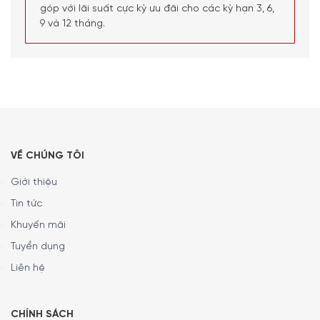
góp với lãi suất cực kỳ ưu đãi cho các kỳ hạn 3, 6,
9 và 12 tháng.
Máy Xay Mini Tefal MQ80E838 Chopper Eco Respect Noir
tiết kiệm năng lượng lên đến 66% so với các mẫu máy xay
mini khác.
Xử lý nhanh chóng các nguyên liệu
VỀ CHÚNG TÔI
Giới thiệu
Tin tức
Khuyến mãi
Tuyển dụng
Liên hệ
CHÍNH SÁCH