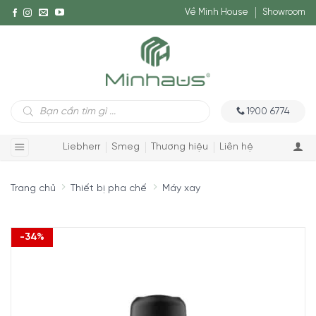
Về Minh House
Showroom
Tìm
1900 6774
kiếm
sản
phẩm
Liebherr
Smeg
Thương hiệu
Liên hệ
Trang chủ
Thiết bị pha chế
Máy xay
-34%