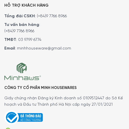
HỖ TRỢ KHÁCH HÀNG
Tổng đài CSKH
:
(+84)9 7766 8966
Tư vấn bán hàng
:
(+84)9 7766 8966
TMĐT
:
03 9799 6774
Email
:
minhhouseware@gmail.com
CÔNG TY CỔ PHẦN MINH HOUSEWARES
Giấy chứng nhận Đăng ký Kinh doanh số 0109512447 do Sở Kế
Tefal MQ80E838 được trang bị một nắp đậy kín ngăn các
hoạch và Đầu tư Thành phố Hà Nội cấp ngày 27/01/2021
chất lỏng, nguyên liệu tràn ra ngoài trong mỗi lần thao
tác.
An toàn với máy rửa bát