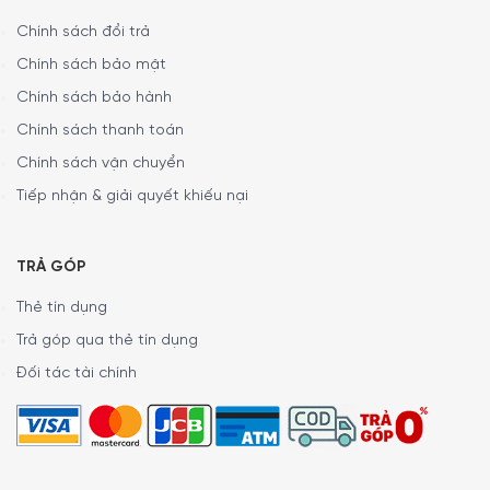
Chính sách đổi trả
Chính sách bảo mật
Chính sách bảo hành
Chính sách thanh toán
Chính sách vận chuyển
Tiếp nhận & giải quyết khiếu nại
Nhờ 2 lưỡi dao bằng thép không gỉ sắc bén, Tefal
TRẢ GÓP
MQ80E838 có thể xử lý các nguyên liệu một cách nhanh
chóng, chính xác với mong muốn của người dùng.
Thẻ tín dụng
Nắp đậy chống tràn
Trả góp qua thẻ tín dụng
Đối tác tài chính