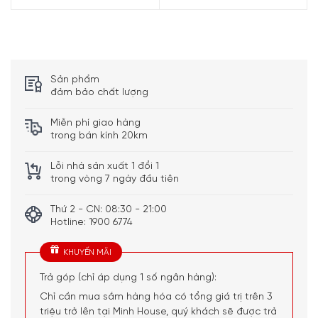
băm nhỏ nguyên liệu chỉ bằng một nút nhấn giúp người
dùng có thể linh hoạt trong quá trình chế biến nguyên liệu
chuẩn bị cho những món ăn ngon lành.
Sản phẩm
đảm bảo chất lượng
Miễn phí giao hàng
trong bán kính 20km
Lỗi nhà sản xuất 1 đổi 1
trong vòng 7 ngày đầu tiên
Thứ 2 - CN: 08:30 - 21:00
Hotline: 1900 6774
KHUYẾN MÃI
Trả góp (chỉ áp dụng 1 số ngân hàng):
Chỉ cần mua sắm hàng hóa có tổng giá trị trên 3
triệu trở lên tại Minh House, quý khách sẽ được trả
Tiết kiệm năng lượng