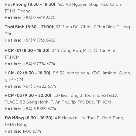
dàng thao tác ngay cả với người mới sử dụng. Giao diện
Hải Phòng (8:30 - 18:30):
465 Võ Nguyên Giáp, P.Lê Chân,
đơn giản, thiết kế trực quan, lý tưởng cho những ai yêu
TP.Hải Phòng
Hotline:
(+84) 9 6618 6774
thích sự tối giản và tiện lợi trong việc chế biến thực phẩm
hàng ngày.
Thái Bình (8:30 - 21:00):
33 Phan Bội Châu, P.Thái Bình, T.Hưng
Yên
Hotline:
(+84) 9 7766 8966
HCM-01 (8:30 - 18:30):
344 Cộng Hòa, P. 13, Q. Tân Bình,
TP.HCM
Hotline:
(+84) 9 7374 6774
HCM-02 (8:30 - 18:30):
Số 52, đường số 4, KDC Himlam, Quận
7, TP.HCM
Hotline:
(+84) 3 9222 6774
HCM-03 (9:30 - 22:00):
L3-16a, Tầng 3, Tòa nhà ESTELLA
PLACE, 88 Song Hành, P. An Phú, Tp. Thủ Đức, TP.HCM
Hotline:
(+84) 3 5359 6774
Đà Nẵng (8:30 - 18:30):
416 Nguyễn Hữu Thọ, P. Khuê Trung,
Đa dạng tiện ích mang đến sự tiện lợi tối
TP.Đà Nẵng
đa
Hotline:
1900 6774