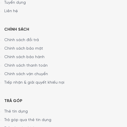
Tuyển dụng
Liên hệ
CHÍNH SÁCH
Chính sách đổi trả
Chính sách bảo mật
Chính sách bảo hành
Chính sách thanh toán
Chính sách vận chuyển
Công suất hoạt động
Tiếp nhận & giải quyết khiếu nại
Máy xay thịt Bosch MMRP1000 vận hành với
công suất tối
đa 400 W
, mang lại hiệu quả xay mạnh mẽ cho nhiều loại
TRẢ GÓP
thực phẩm. Máy được trang bị
lưỡi dao 2 cánh
từ
thép
Thẻ tín dụng
không gỉ cao cấp
, sắc bén và bền bỉ, đảm bảo khả năng
xay nhuyễn thịt, rau củ và các loại hạt dễ dàng.
Trả góp qua thẻ tín dụng