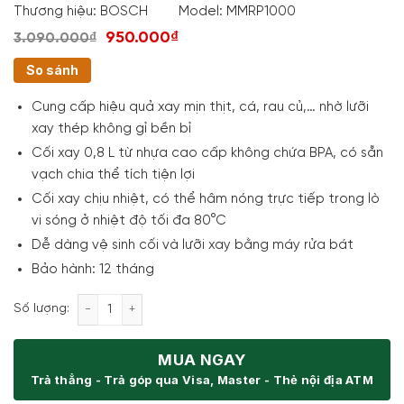
Thương hiệu:
BOSCH
Model:
MMRP1000
950.000₫
3.090.000₫
So sánh
Cung cấp hiệu quả xay mịn thịt, cá, rau củ,… nhờ lưỡi
xay thép không gỉ bền bỉ
Cối xay 0,8 L từ nhựa cao cấp không chứa BPA, có sẵn
vạch chia thể tích tiện lợi
Cối xay chịu nhiệt, có thể hâm nóng trực tiếp trong lò
vi sóng ở nhiệt độ tối đa 80°C
Dễ dàng vệ sinh cối và lưỡi xay bằng máy rửa bát
Bảo hành: 12 tháng
Máy xay thịt Bosch MMRP1000 số lượng
Số lượng:
MUA NGAY
Trả thẳng - Trả góp qua Visa, Master - Thẻ nội địa ATM