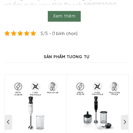
phẩm máy xay thịt Bosch MMRP1000
Xem thêm
Thông số kỹ thuật
Thương hiệu:
BOSCH
5/5 - (1 bình chọn)
Model:
MMRP1000
Sản xuất tại:
Slovenia
SẢN PHẨM TƯƠNG TỰ
Loại máy:
Máy xay thịt
Dung tích sử dụng:
Cối lớn 0,8 L
Công suất:
400 W
Chất liệu cối:
Nhựa cao cấp không chứa BPA
Lưỡi dao:
Thép không gỉ
Chức năng:
Xay thịt và thực phẩm mềm
Xay rau củ
Xay hạt, quả hạch