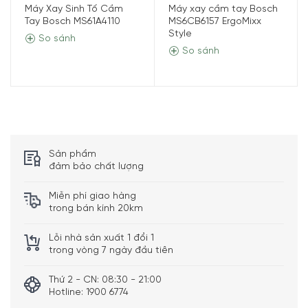
Máy Xay Sinh Tố Cầm
Máy xay cầm tay Bosch
Tiện ích:
Tay Bosch MS61A4110
MS6CB6157 ErgoMixx
Style
Cối xay có sẵn vạch chia thể tích
So sánh
So sánh
Hâm nóng thực phẩm trong cối xay bằng lò vi sóng với
nhiệt độ không quá 80°C
Các bộ phận có thể tháo rời, dễ dàng vệ sinh
Cối và lưỡi xay an toàn với máy rửa bát
Kích thước – Khối lượng:
Cao 25 cm x Ngang 19,5 cm x
Sâu 19,5 cm – Nặng 1,2 kg
Sản phẩm
đảm bảo chất lượng
Miễn phí giao hàng
trong bán kính 20km
Lỗi nhà sản xuất 1 đổi 1
trong vòng 7 ngày đầu tiên
Thứ 2 - CN: 08:30 - 21:00
Hotline: 1900 6774