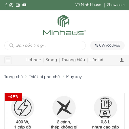
Về Minh House
Showroom
Tìm
0977668966
kiếm
sản
phẩm
Liebherr
Smeg
Thương hiệu
Liên hệ
Trang chủ
Thiết bị pha chế
Máy xay
-69%