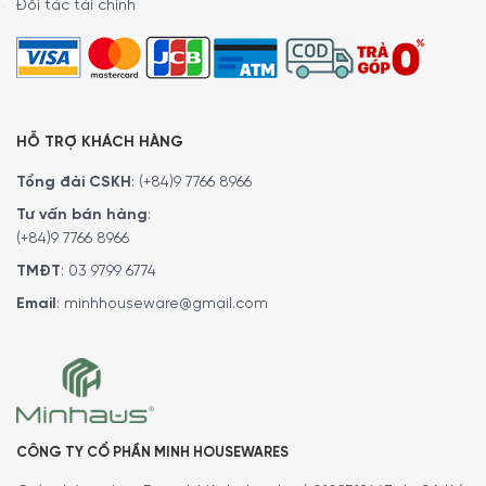
Đối tác tài chính
HỖ TRỢ KHÁCH HÀNG
Tổng đài CSKH
:
(+84)9 7766 8966
Tư vấn bán hàng
:
(+84)9 7766 8966
TMĐT
:
03 9799 6774
Máy đi kèm
1 cối xay dung tích 0,8 lít
, được làm từ nhựa
Email
:
minhhouseware@gmail.com
cao cấp không chứa BPA, an toàn cho sức khỏe người
dùng. Cối xay này có thể sử dụng để xay thịt, cá, rau củ
hoặc thậm chí các loại gia vị.
CÔNG TY CỔ PHẦN MINH HOUSEWARES