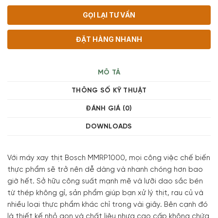
GỌI LẠI TƯ VẤN
ĐẶT HÀNG NHANH
MÔ TẢ
THÔNG SỐ KỸ THUẬT
ĐÁNH GIÁ (0)
DOWNLOADS
Với máy xay thịt Bosch MMRP1000, mọi công việc chế biến
thực phẩm sẽ trở nên dễ dàng và nhanh chóng hơn bao
giờ hết. Sở hữu công suất mạnh mẽ và lưỡi dao sắc bén
từ thép không gỉ, sản phẩm giúp bạn xử lý thịt, rau củ và
nhiều loại thực phẩm khác chỉ trong vài giây. Bên cạnh đó
là thiết kế nhỏ gọn và chất liệu nhựa cao cấp không chứa