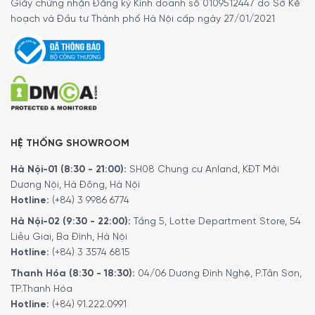
Giấy chứng nhận Đăng ký Kinh doanh số 0109512447 do Sở Kế
hoạch và Đầu tư Thành phố Hà Nội cấp ngày 27/01/2021
HỆ THỐNG SHOWROOM
Với thiết kế hiện đại, chất liệu bền đẹp và công năng đa
dạng, Bosch MMRP1000 là giải pháp hoàn hảo cho việc
Hà Nội-01 (8:30 - 21:00):
SH08 Chung cư Anland, KĐT Mới
chế biến thực phẩm nhanh chóng và tiện lợi trong căn
Dương Nội, Hà Đông, Hà Nội
bếp của bạn.
Hotline:
(+84) 3 9986 6774
Hà Nội-02 (9:30 - 22:00):
Tầng 5, Lotte Department Store, 54
Điều khiển đơn giản, dễ sử dụng
Liễu Giai, Ba Đình, Hà Nội
Máy xay thịt Bosch MMRP1000 được thiết kế đơn giản với
Hotline:
(+84) 3 3574 6815
1 tốc độ xay
cố định, có thể xử lý nhiều loại thực phẩm như
Thanh Hóa (8:30 - 18:30):
04/06 Dương Đình Nghệ, P.Tân Sơn,
thịt, rau củ, và hạt.
TP.Thanh Hóa
Hotline:
(+84) 91.222.0991
Bảng điều khiển của máy sử dụng nút nhấn cơ học, dễ