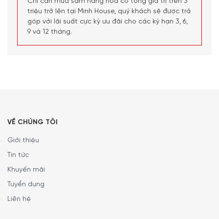
Chỉ cần mua sắm hàng hóa có tổng giá trị trên 3
triệu trở lên tại Minh House, quý khách sẽ được trả
góp với lãi suất cực kỳ ưu đãi cho các kỳ hạn 3, 6,
9 và 12 tháng.
Tự động tắt khi hết nước.
VỀ CHÚNG TÔI
Tính năng này đảm bảo tránh khỏi những sự cố về điện.
Giới thiệu
Bạn sẽ không phải lo máy hết nước khi ngủ quên hay bận
Tin tức
mải mê với công việc khác. Vô cùng an toàn khi sử dụng ở
Khuyến mãi
bất kì đâu.
Tuyển dụng
Có đèn LED có thể điều chỉnh 7 màu khác
Liên hệ
nhau.