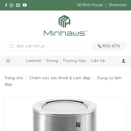
Về Minh House
Showroom
Tìm
1900 6774
kiếm
sản
phẩm
Liebherr
Smeg
Thương hiệu
Liên hệ
Trang chủ
Chăm sóc sức khoẻ & Làm đẹp
Dụng cụ làm
đẹp