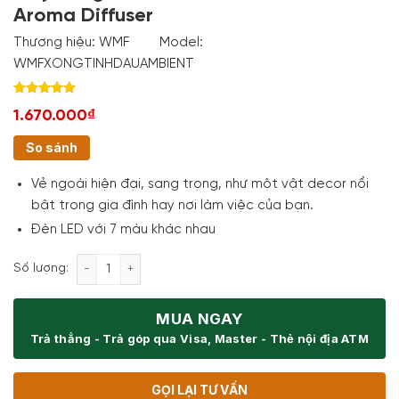
Aroma Diffuser
Thương hiệu:
WMF
Model:
WMFXONGTINHDAUAMBIENT
Rated
1
5.00
1.670.000₫
out of 5
based on
customer
So sánh
rating
Vẻ ngoài hiện đại, sang trọng, như một vật decor nổi
bật trong gia đình hay nơi làm việc của bạn.
Đèn LED với 7 màu khác nhau
Máy Xông Tinh Dầu WMF Ambient Aroma Diffuser số
Số lượng:
MUA NGAY
Trả thẳng - Trả góp qua Visa, Master - Thẻ nội địa ATM
GỌI LẠI TƯ VẤN