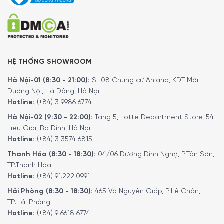
Tác dụng của máy xông tinh dầu WMF
Ambient Aroma Diffuser
Diệt khuẩn: sản phẩm có khả năng diệt các loại virut, vi
khuẩn gây bệnh, chống muỗi khi sử dụng tinh dầu bạc hà
hay xả,…
HỆ THỐNG SHOWROOM
Khử mùi: khử hoàn toàn mùi thuốc lá, mùi hơi người, mùi
ẩm mốc, mùi của các hóa chất trong phòng mới hay
Hà Nội-01 (8:30 - 21:00):
SH08 Chung cư Anland, KĐT Mới
Dương Nội, Hà Đông, Hà Nội
những không gian đã cũ,…
Hotline:
(+84) 3 9986 6774
Có thể nhanh chóng phân giải các loại khí độc hại như:
Hà Nội-02 (9:30 - 22:00):
Tầng 5, Lotte Department Store, 54
khí Formaldehyde, khí Benzene, khí Amoniac…
Liễu Giai, Ba Đình, Hà Nội
Tạo hương thơm: tinh dầu mang đến hương thơm quyến
Hotline:
(+84) 3 3574 6815
rũ, dễ chịu, cho bạn thử giãn đầu óc sau những giờ phút
làm việc mệt mỏi
Thanh Hóa (8:30 - 18:30):
04/06 Dương Đình Nghệ, P.Tân Sơn,
TP.Thanh Hóa
Phong thủy: trong quá trình hoạt động, máy tạo ra các
Hotline:
(+84) 91.222.0991
luồng khí luân chuyển. Điều hòa cho không gian sống,
Hải Phòng (8:30 - 18:30):
465 Võ Nguyên Giáp, P.Lê Chân,
giúp bạn có một cuộc sống thoải mái hơn
TP.Hải Phòng
Hotline:
(+84) 9 6618 6774