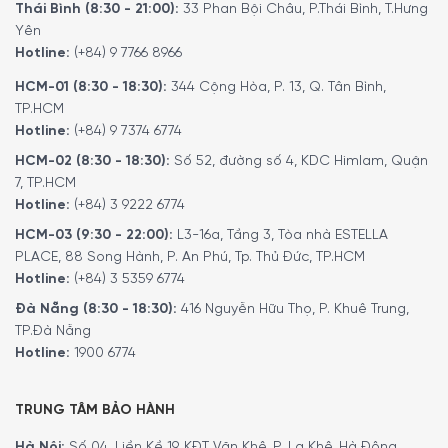
Thái Bình (8:30 - 21:00):
33 Phan Bội Châu, P.Thái Bình, T.Hưng
Yên
Hotline:
(+84) 9 7766 8966
HCM-01 (8:30 - 18:30):
344 Cộng Hòa, P. 13, Q. Tân Bình,
TP.HCM
Hotline:
(+84) 9 7374 6774
HCM-02 (8:30 - 18:30):
Số 52, đường số 4, KDC Himlam, Quận
7, TP.HCM
Hotline:
(+84) 3 9222 6774
HCM-03 (9:30 - 22:00):
L3-16a, Tầng 3, Tòa nhà ESTELLA
PLACE, 88 Song Hành, P. An Phú, Tp. Thủ Đức, TP.HCM
Hotline:
(+84) 3 5359 6774
Đà Nẵng (8:30 - 18:30):
416 Nguyễn Hữu Thọ, P. Khuê Trung,
TP.Đà Nẵng
Hotline:
1900 6774
TRUNG TÂM BẢO HÀNH
Quý vị hãy gọi điện trực tiếp vào Hotline:
1900 6774
để
nhận được những tư vấn chi tiết và đặt mua sản phẩm.
Hà Nội:
Số 04, Liền Kề 19, KĐT Văn Khê, P. La Khê, Hà Đông