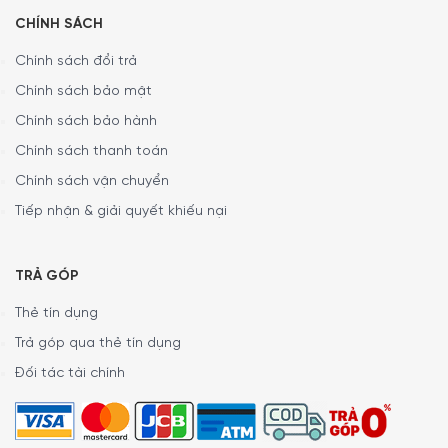
Bộ điều chỉnh này sẽ mang lại cho bạn những cảm giác
CHÍNH SÁCH
khác nhau trong cùng một không gian. Bạn có thể ngẫu
hứng chọn màu sắc đèn LED cho từng không gian. Để phù
Chính sách đổi trả
hợp với concept màu sắc hay thiết kế nội thất. Đây là
Chính sách bảo mật
chủ ý cực kì tinh tế của WMF. Giúp bạn không chỉ tư giãn
Chính sách bảo hành
với tinh dầu mà còn làm dịu đi căng thẳng với các màu
Chính sách thanh toán
sắc tự chọn.
Chính sách vận chuyển
Tiếp nhận & giải quyết khiếu nại
TRẢ GÓP
Thẻ tín dụng
Trả góp qua thẻ tín dụng
Đối tác tài chính