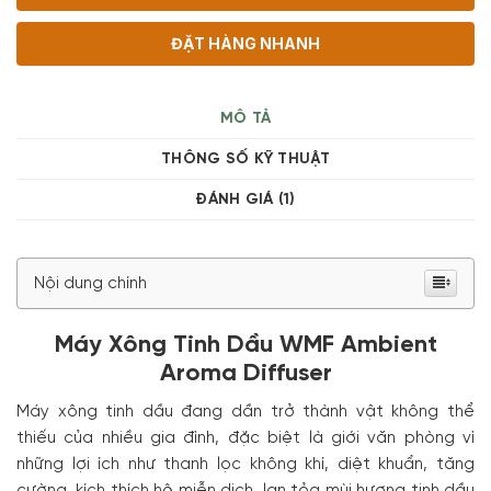
ĐẶT HÀNG NHANH
MÔ TẢ
THÔNG SỐ KỸ THUẬT
ĐÁNH GIÁ (1)
Nội dung chính
Máy Xông Tinh Dầu WMF Ambient
Aroma Diffuser
Máy xông tinh dầu đang dần trở thành vật không thể
thiếu của nhiều gia đình, đặc biệt là giới văn phòng vì
những lợi ích như thanh lọc không khí, diệt khuẩn, tăng
cường, kích thích hệ miễn dịch, lan tỏa mùi hương tinh dầu