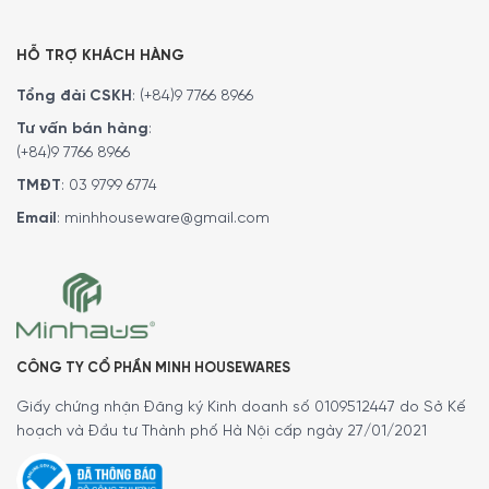
HỖ TRỢ KHÁCH HÀNG
Tổng đài CSKH
:
(+84)9 7766 8966
Tư vấn bán hàng
:
(+84)9 7766 8966
TMĐT
:
03 9799 6774
Email
:
minhhouseware@gmail.com
Máy xông tinh dầu WMF có thể hẹn giờ (30
phút, 60 phút, 90 phút hoặc hoạt động liên
tục).
Chức năng này cực kì phù hợp khi sử dụng trong phòng có
điều hào hay phòng có trẻ nhỏ. Việc hẹn giờ giúp bạn có
được cảm giác an tâm. Cũng như tránh khỏi việc thức
CÔNG TY CỔ PHẦN MINH HOUSEWARES
giác vào lúc nửa đêm khi cảm nhận không khí quá ẩm.
Giấy chứng nhận Đăng ký Kinh doanh số 0109512447 do Sở Kế
Tránh những vấn đề như cảm lạnh hay nghẹt mũi vào ngày
hoạch và Đầu tư Thành phố Hà Nội cấp ngày 27/01/2021
hôm sau.