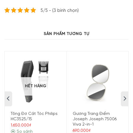
5/5 - (3 bình chọn)
SẢN PHẨM TƯƠNG TỰ
Khuếch tán tinh dầu bằng cơ chế siêu âm
hơi nước
Với cơ chế này, khi nước trong máy xông tinh dầu WMF
HẾT HÀNG
tiếp xúc với sóng siêu âm sẽ bị phân tách thành hơi nước
dạng sương ra bên ngoài. Tạo ra lớp sương siêu mỏng và
mịn. Bạn có thể cảm nhận được không khí xung quanh
được làm ẩm nhanh hơn cũng như tinh dầu được phân tán
Tông Đơ Cắt Tóc Philips
Gương Trang Điểm
đồng đều hơi trong không khí, cho cảm giác vô cùng thoải
HC3525/15
Joseph Joseph 75006
Viva 2-in-1
1.650.000₫
mái và dễ chịu
690.000₫
So sánh