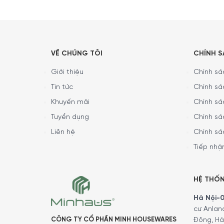
VỀ CHÚNG TÔI
CHÍNH 
Chất liệu thép không gỉ 18/10
Giới thiệu
Chính sác
Tin tức
Chính sá
Muôi Thủng Hớt Váng Zwilling Pro 37160-005 – 3
Khuyến mãi
Chính sá
dàng vệ sinh nó cùng với máy rửa bát.
Tuyển dụng
Chính sá
Liên hệ
Chính sá
Tiếp nhận
HỆ THỐ
Hà Nội-01
cư Anlan
CÔNG TY CỔ PHẦN MINH HOUSEWARES
Đông, Hà