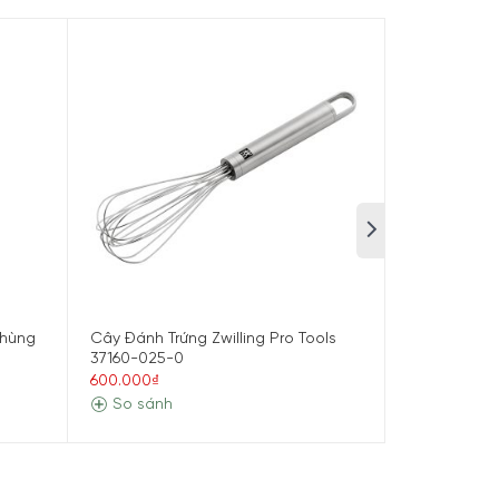
Thùng
Cây Đánh Trứng Zwilling Pro Tools
Màng Lọc Kh
37160-025-0
Philips FY14
600.000₫
1.100.000₫
So sánh
So sánh