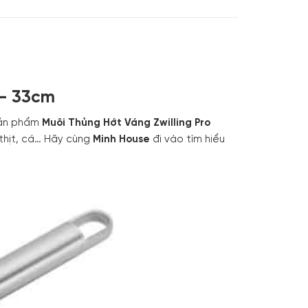
 – 33cm
Sản phẩm
Muôi Thủng Hớt Váng Zwilling Pro
 thịt, cá… Hãy cùng
Minh House
đi vào tìm hiểu