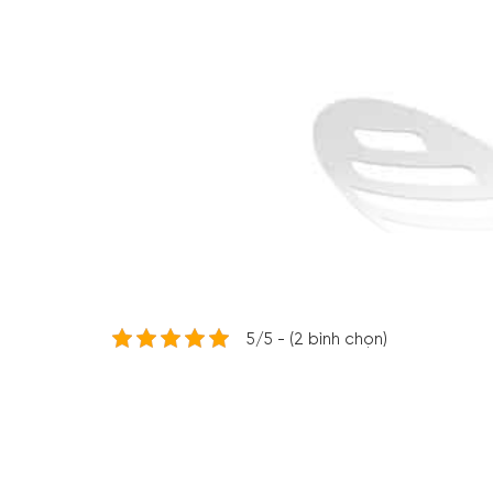
5/5 - (2 bình chọn)
Tay cầm tiện lợi, dễ sử dụng
Muôi Thủng Hớt Váng Zwilling Pro 37160-005 – 33
nhà bạn.