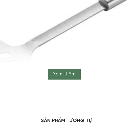
Xem thêm
cm sở hữu thiết kế tay cầm tiện lợi, nhỏ gọn, móc treo phù hợ
SẢN PHẨM TƯƠNG TỰ