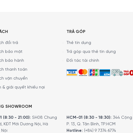
SÁCH
TRẢ GÓP
h đổi trả
Thẻ tín dụng
ch bảo mật
Trả góp qua thẻ tín dụng
3cm được làm bằng chất liệu thép không gỉ 18/10 chắc chắn, bề
ch bảo hành
Đối tác tài chính
ch thanh toán
ch vận chuyển
 & giải quyết khiếu nại
NG SHOWROOM
 (8:30 - 21:00):
SH08 Chung
HCM-01 (8:30 - 18:30):
344 Cộng 
d, KĐT Mới Dương Nội, Hà
P. 13, Q. Tân Bình, TP.HCM
 Nội
Hotline:
(+84) 9 7374 6774