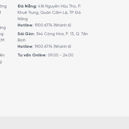
ờng
Đà Nẵng:
416 Nguyễn Hữu Thọ, P.
M
Khuê Trung, Quận Cẩm Lệ, TP Đà
Nẵng
Hotline:
1900 6774 (Nhánh 6)
ầng
ng
Sài Gòn:
344 Cộng Hòa, P. 13, Q. Tân
HCM
Bình
Hotline:
1900 6774 (Nhánh 6)
yễn
Tư vấn Online:
09:00 - 24:00
g
 Hoặc đặt hàng trực tiếp trên website. Nhân