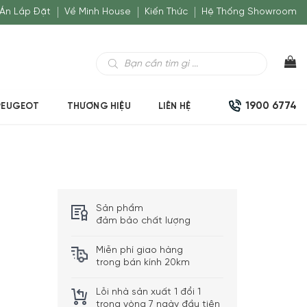
Án Lắp Đặt
Về Minh House
Kiến Thức
Hệ Thống Showroom
Tìm
kiếm
sản
phẩm
1900 6774
PEUGEOT
THƯƠNG HIỆU
LIÊN HỆ
Sản phẩm
đảm bảo chất lượng
Miễn phí giao hàng
trong bán kính 20km
Lỗi nhà sản xuất 1 đổi 1
trong vòng 7 ngày đầu tiên