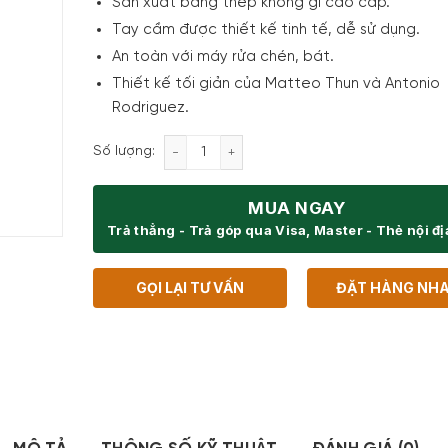
Sản xuất bằng thép không gỉ cao cấp.
Tay cầm được thiết kế tinh tế, dễ sử dụng.
An toàn với máy rửa chén, bát.
Thiết kế tối giản của Matteo Thun và Antonio
Rodriguez.
Muôi Thủng Hớt Váng Zwilling Pro 37160
Số lượng:
MUA NGAY
Trả thẳng - Trả góp qua Visa, Master - Thẻ nội đ
GỌI LẠI TƯ VẤN
ĐẶT HÀNG NH