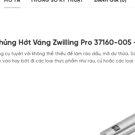
MÔ TẢ
THÔNG SỐ KỸ THUẬT
ĐÁNH GIÁ (0)
hủng Hớt Váng Zwilling Pro 37160-005
g cụ tuyệt vời không thể thiếu để làm ráo dầu, mỡ dư thừa. 
 vào hay bớt đi các loại thực phẩm như rau, củ hoặc các loại