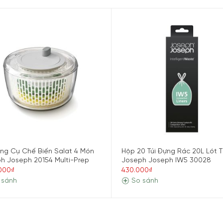
ng Cụ Chế Biến Salat 4 Món
Hộp 20 Túi Đựng Rác 20L Lót 
h Joseph 20154 Multi-Prep
Joseph Joseph IW5 30028
.000₫
430.000₫
 sánh
So sánh