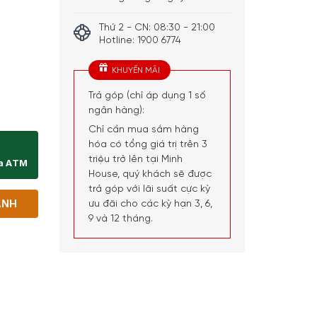
Thứ 2 - CN: 08:30 - 21:00
Hotline: 1900 6774
KHUYẾN MÃI
Trả góp (chỉ áp dụng 1 số
-005 - 33cm số lượng
ngân hàng):
Chỉ cần mua sắm hàng
hóa có tổng giá trị trên 3
triệu trở lên tại Minh
ịa ATM
House, quý khách sẽ được
trả góp với lãi suất cực kỳ
ANH
ưu đãi cho các kỳ hạn 3, 6,
9 và 12 tháng.