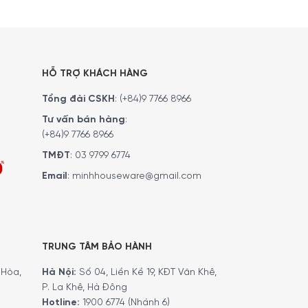
HỖ TRỢ KHÁCH HÀNG
Tổng đài CSKH
:
(+84)9 7766 8966
Tư vấn bán hàng
:
n bỉ trong thời gian dài sử dụng. Bạn có thể dễ
(+84)9 7766 8966
TMĐT
:
03 9799 6774
Email
:
minhhouseware@gmail.com
TRUNG TÂM BẢO HÀNH
Hòa,
Hà Nội:
Số 04, Liền Kề 19, KĐT Văn Khê,
P. La Khê, Hà Đông
Hotline:
1900 6774 (Nhánh 6)