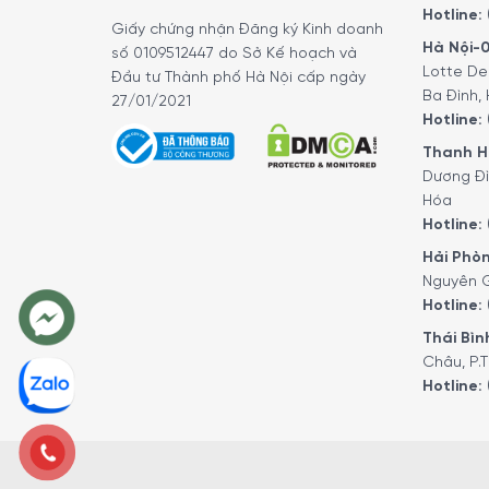
Hotline:
Giấy chứng nhận Đăng ký Kinh doanh
Hà Nội-0
số 0109512447 do Sở Kế hoạch và
Lotte De
Đầu tư Thành phố Hà Nội cấp ngày
Ba Đình, 
27/01/2021
Hotline:
Thanh Hó
Dương Đì
Hóa
Hotline:
Hải Phòn
Nguyên G
Hotline:
Thái Bình
Châu, P.T
Hotline:
Để đặt mua sản phẩm
“ Muôi Thủng Hớt Váng Z
Quý vị hãy gọi điện trực tiếp vào Hotline:
1900 
viên tổng đài của Minh House sẽ gọi lại để xác 