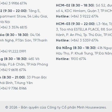
(+84) 3 9986 6774
HCM-02 (8:30 - 18:30):
Số 52, đư
2 (9:30 - 22:00):
Tầng 5,
số 4, KDC Himlam, Quận 7, TP.HC
partment Store, 54 Liễu Giai,
Hotline:
(+84) 3 9222 6774
Hà Nội
HCM-03 (9:30 - 22:00):
L3-16a, T
(+84) 3 3574 6815
3, Tòa nhà ESTELLA PLACE, 88 So
a (8:30 - 18:30):
04/06
Hành, P. An Phú, Tp. Thủ Đức, TP.
nh Nghệ, P.Tân Sơn, TP.Thanh
Hotline:
(+84) 3 5359 6774
Đà Nẵng (8:30 - 18:30):
416 Ngu
(+84) 91.222.0991
Hữu Thọ, P. Khuê Trung, TP.Đà Nẵn
g (8:30 - 18:30):
465 Võ
Hotline:
1900 6774
iáp, P.Lê Chân, TP.Hải Phòng
(+84) 9 6618 6774
 (8:30 - 21:00):
33 Phan Bội
hái Bình, T.Hưng Yên
(+84) 9 7766 8966
willing Pro 37160-005 – 33cm ”
6774
để nhận được những tư vấn chi tiết và đặt mua sản phẩm.
nhận đơn hàng với quý khách.
© 2026 - Bản quyền của Công ty Cổ phần Minh Housewares.