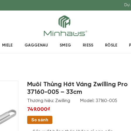
Dự 
MIELE
GAGGENAU
SMEG
RIESS
RÖSLE
Muôi Thủng Hớt Váng Zwilling Pro
37160-005 – 33cm
Thương hiệu:
Zwilling
Model:
37160-005
749.000₫
So sánh