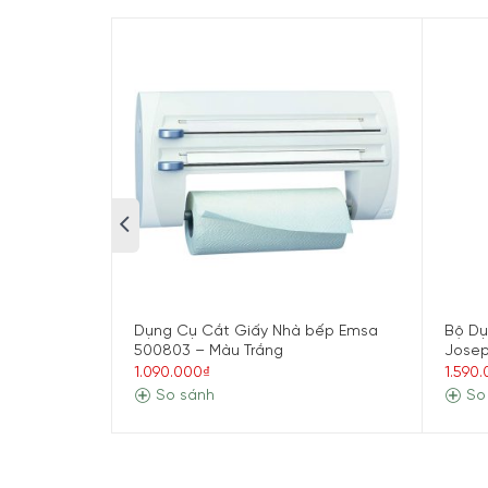
Dụng Cụ Cắt Giấy Nhà bếp Emsa
Bộ Dụ
500803 – Màu Trắng
Josep
1.090.000₫
1.590
So sánh
So