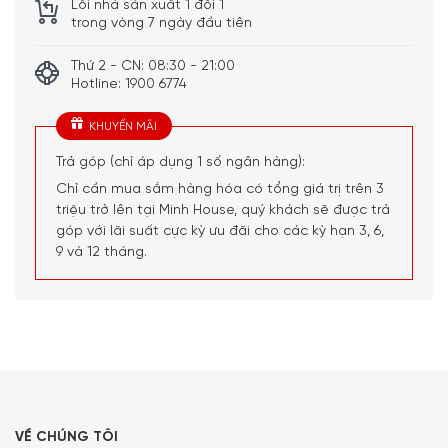
Lỗi nhà sản xuất 1 đổi 1
trong vòng 7 ngày đầu tiên
Thứ 2 - CN: 08:30 - 21:00
Hotline: 1900 6774
KHUYẾN MÃI
Trả góp (chỉ áp dụng 1 số ngân hàng):
Chỉ cần mua sắm hàng hóa có tổng giá trị trên 3
triệu trở lên tại Minh House, quý khách sẽ được trả
góp với lãi suất cực kỳ ưu đãi cho các kỳ hạn 3, 6,
9 và 12 tháng.
VỀ CHÚNG TÔI