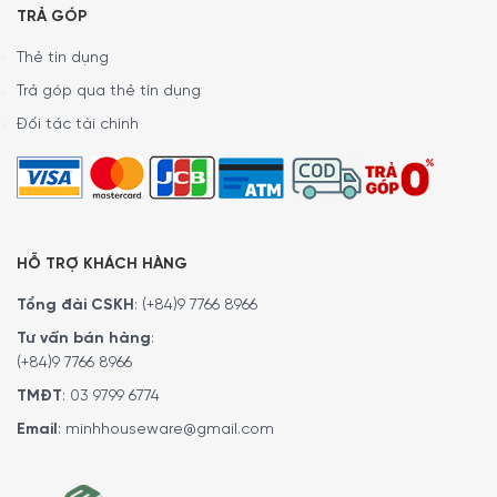
TRẢ GÓP
Thẻ tín dụng
Trả góp qua thẻ tín dụng
Đối tác tài chính
HỖ TRỢ KHÁCH HÀNG
Tổng đài CSKH
:
(+84)9 7766 8966
Tư vấn bán hàng
:
(+84)9 7766 8966
TMĐT
:
03 9799 6774
Email
:
minhhouseware@gmail.com