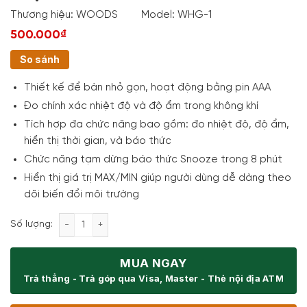
Thương hiệu:
WOODS
Model:
WHG-1
500.000₫
So sánh
Thiết kế để bàn nhỏ gọn, hoạt động bằng pin AAA
Đo chính xác nhiệt độ và độ ẩm trong không khí
Tích hợp đa chức năng bao gồm: đo nhiệt độ, độ ẩm,
hiển thị thời gian, và báo thức
Chức năng tạm dừng báo thức Snooze trong 8 phút
Hiển thị giá trị MAX/MIN giúp người dùng dễ dàng theo
dõi biến đổi môi trường
Nhiệt ẩm kế để bàn Wood's WHG-1 số lượng
Số lượng:
MUA NGAY
Trả thẳng - Trả góp qua Visa, Master - Thẻ nội địa ATM