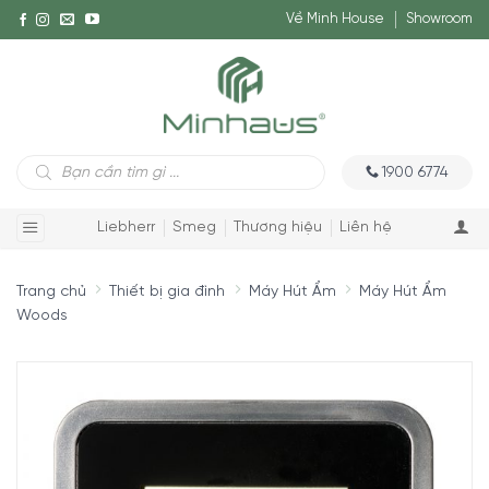
Về Minh House
Showroom
Tìm
1900 6774
kiếm
sản
phẩm
Liebherr
Smeg
Thương hiệu
Liên hệ
Trang chủ
Thiết bị gia đình
Máy Hút Ẩm
Máy Hút Ẩm
Woods