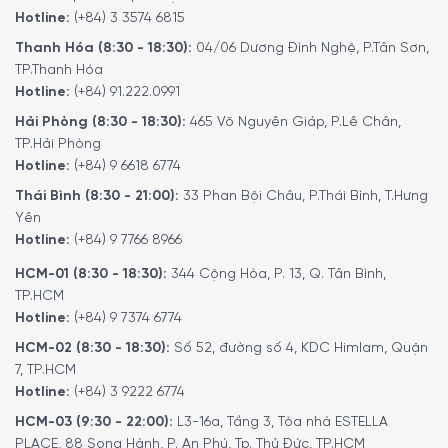
Hotline:
(+84) 3 3574 6815
Thanh Hóa (8:30 - 18:30):
04/06 Dương Đình Nghệ, P.Tân Sơn,
TP.Thanh Hóa
Hotline:
(+84) 91.222.0991
Hải Phòng (8:30 - 18:30):
465 Võ Nguyên Giáp, P.Lê Chân,
TP.Hải Phòng
Hotline:
(+84) 9 6618 6774
Thái Bình (8:30 - 21:00):
33 Phan Bội Châu, P.Thái Bình, T.Hưng
Yên
Hotline:
(+84) 9 7766 8966
HCM-01 (8:30 - 18:30):
344 Cộng Hòa, P. 13, Q. Tân Bình,
TP.HCM
Hotline:
(+84) 9 7374 6774
HCM-02 (8:30 - 18:30):
Số 52, đường số 4, KDC Himlam, Quận
7, TP.HCM
Hotline:
(+84) 3 9222 6774
HCM-03 (9:30 - 22:00):
L3-16a, Tầng 3, Tòa nhà ESTELLA
PLACE, 88 Song Hành, P. An Phú, Tp. Thủ Đức, TP.HCM