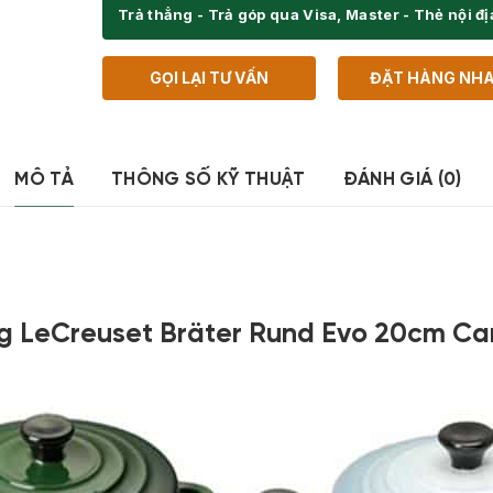
Trả thẳng - Trả góp qua Visa, Master - Thẻ nội đ
GỌI LẠI TƯ VẤN
ĐẶT HÀNG NH
MÔ TẢ
THÔNG SỐ KỸ THUẬT
ĐÁNH GIÁ (0)
g LeCreuset Bräter Rund Evo 20cm Car