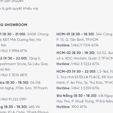
ch vận chuyển
 & giải quyết khiếu nại
NG SHOWROOM
 (8:30 - 21:00):
SH08 Chung
HCM-01 (8:30 - 18:30):
344 Cộng 
d, KĐT Mới Dương Nội, Hà
P. 13, Q. Tân Bình, TP.HCM
 Nội
Hotline:
(+84) 9 7374 6774
(+84) 3 9986 6774
HCM-02 (8:30 - 18:30):
Số 52, đư
2 (9:30 - 22:00):
Tầng 5,
số 4, KDC Himlam, Quận 7, TP.HC
partment Store, 54 Liễu Giai,
Hotline:
(+84) 3 9222 6774
Hà Nội
HCM-03 (9:30 - 22:00):
L3-16a, T
(+84) 3 3574 6815
3, Tòa nhà ESTELLA PLACE, 88 So
a (8:30 - 18:30):
04/06
Hành, P. An Phú, Tp. Thủ Đức, TP.
nh Nghệ, P.Tân Sơn, TP.Thanh
Hotline:
(+84) 3 5359 6774
Gang LeCreuset Bräter Rund Evo 20cm Caribe Blue giữ ấm lâu hơn cho m
Đà Nẵng (8:30 - 18:30):
416 Ngu
(+84) 91.222.0991
Hữu Thọ, P. Khuê Trung, TP.Đà Nẵn
g (8:30 - 18:30):
465 Võ
Hotline:
1900 6774
iáp, P.Lê Chân, TP.Hải Phòng