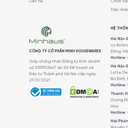
Liên hệ
Chính sá
Tiếp nhận
HỆ THỐ
Hà Nội-01
cư Anlan
CÔNG TY CỔ PHẦN MINH HOUSEWARES
Đông, Hà
Hotline:
Giấy chứng nhận Đăng ký Kinh doanh
Hà Nội-0
số 0109512447 do Sở Kế hoạch và
Lotte De
Đầu tư Thành phố Hà Nội cấp ngày
Ba Đình, 
27/01/2021
Hotline:
Thanh Hó
Dương Đì
Nồi 
Hóa
Hotline:
TAY CẦM THIẾT KẾ LỚN
Hải Phòn
Nguyên G