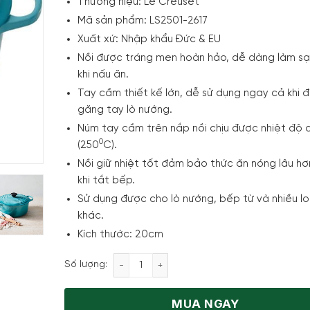
Thương hiệu:
Le Creuset
Mã sản phẩm:
LS2501-2617
Xuất xứ:
Nhập khẩu Đức & EU
Nồi được tráng men hoàn hảo, dễ dàng làm sạ
khi nấu ăn.
Tay cầm thiết kế lớn, dễ sử dụng ngay cả khi 
găng tay lò nướng.
Núm tay cầm trên nắp nồi chịu được nhiệt độ 
0
(250
C).
Nồi giữ nhiệt tốt đảm bảo thức ăn nóng lâu hơ
khi tắt bếp.
Sử dụng được cho lò nướng, bếp từ và nhiều l
khác.
Kích thước: 20cm
Nồi Gang LeCreuset Bräter Rund Evo 20
Số lượng:
MUA NGAY