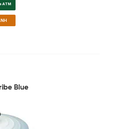
ịa ATM
ANH
ibe Blue