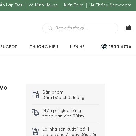
Án Lắp Đặt
Về Minh House
Kiến Thức
Hệ Thống Showroom
Tìm
kiếm
sản
phẩm
1900 6774
PEUGEOT
THƯƠNG HIỆU
LIÊN HỆ
Evo
Sản phẩm
đảm bảo chất lượng
Miễn phí giao hàng
trong bán kính 20km
Lỗi nhà sản xuất 1 đổi 1
trong vòng 7 ngày đầu tiên