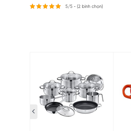
5/5 - (2 bình chọn)
Nồi Gang Le
Minh House xin giới thiệu đến các quý khách
phẩm nồi gang tráng men của Le Creuset đều đư
95 năm, các sản phẩm của Le Creuset luôn đượ
Rund Evo 20cm Caribe Blue
chắc chắn sẽ làm hài
sau khi nấu ăn. Chọn chất lượng, chọn an toàn