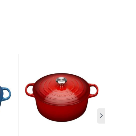
truyền thống
ơng hiệu Le Creuset của Pháp. Tất cả các sản
i kinh nghiệm sản xuất nồi gang tráng men trên
 thế giới. Sản phẩm
Nồi Gang LeCreuset Bräter
o sẽ giúp cho thức ăn luôn được giữ nóng lâu hơn
uset Bräter Rund Evo 20cm Caribe Blue.