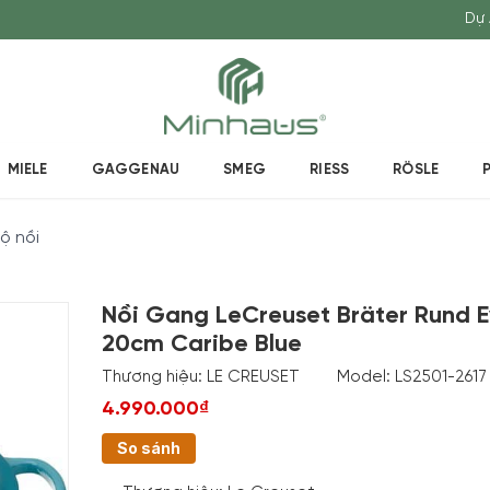
Dự 
MIELE
GAGGENAU
SMEG
RIESS
RÖSLE
ộ nồi
Nồi Gang LeCreuset Bräter Rund 
20cm Caribe Blue
Thương hiệu:
LE CREUSET
Model:
LS2501-2617
4.990.000₫
So sánh