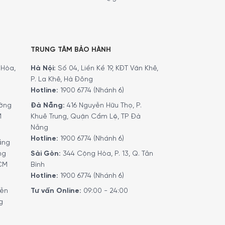
TRUNG TÂM BẢO HÀNH
Hòa,
Hà Nội:
Số 04, Liền Kề 19, KĐT Văn Khê,
P. La Khê, Hà Đông
Hotline:
1900 6774 (Nhánh 6)
ờng
Đà Nẵng:
416 Nguyễn Hữu Thọ, P.
M
Khuê Trung, Quận Cẩm Lệ, TP Đà
Nẵng
Hotline:
1900 6774 (Nhánh 6)
ầng
ng
Sài Gòn:
344 Cộng Hòa, P. 13, Q. Tân
HCM
Bình
Hotline:
1900 6774 (Nhánh 6)
ón ăn
yễn
Tư vấn Online:
09:00 - 24:00
g