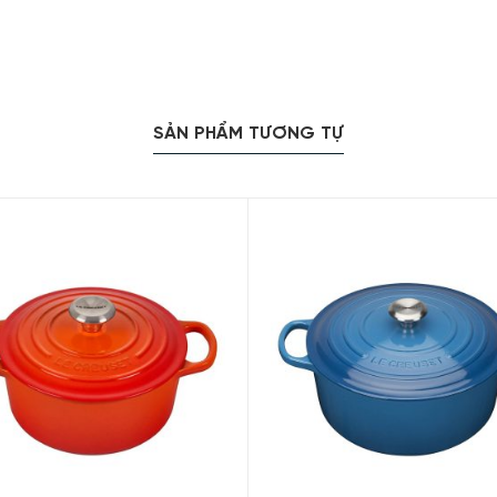
SẢN PHẨM TƯƠNG TỰ
Creuset Bräter Rund Evo 20cm Caribe Blue sản phẩm mang phong cách 
 hàng dòng sản phẩm nồi gang tráng mem cao cấp đến từ thư
ợc gia công rất tỉ mỉ dưới bàn tay của các thợ lành nghề. Vớ
c đánh giá về chất lượng, hoàn hảo và uy tín bậc nhất trên
 lòng quý khách. Với thiết kế kết hợp giữ gang và lớp men ca
 và sự hoàn hảo của món ăn hãy nghĩ ngay đến Nồi Gang LeCre