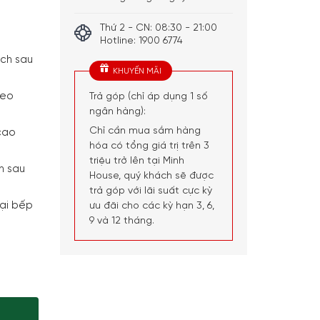
Thứ 2 - CN: 08:30 - 21:00
Hotline: 1900 6774
ch sau
KHUYẾN MÃI
đeo
Trả góp (chỉ áp dụng 1 số
ngân hàng):
Chỉ cần mua sắm hàng
cao
hóa có tổng giá trị trên 3
triệu trở lên tại Minh
n sau
House, quý khách sẽ được
trả góp với lãi suất cực kỳ
oại bếp
ưu đãi cho các kỳ hạn 3, 6,
9 và 12 tháng.
cm Caribe Blue số lượng