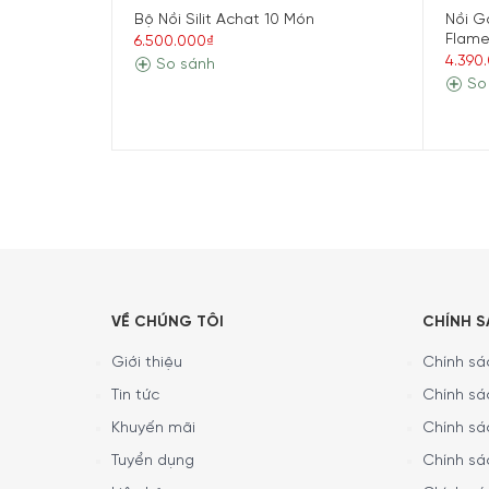
Bộ Nồi Silit Achat 10 Món
Nồi G
1. Đặc Điểm Nổi Bật Của Nồi Gan
Flame
6.500.000₫
4.390
So sánh
VẬT LIỆU
So
Sản phẩm Nồi Gang LeCreuset Bräter Rund Evo 
cấp. Với vật liệu gang chất lượng cao sẽ giú
LeCreuset Bräter Rund Evo 20cm Caribe Blue sẽ
VỀ CHÚNG TÔI
CHÍNH 
Giới thiệu
Chính sác
Tin tức
Chính sá
Khuyến mãi
Chính sá
Tuyển dụng
Chính sá