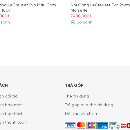
ang LeCreuset Evo Màu Cam
Nồi Gang LeCreuset Evo 26cm
g LeCreuset Bräter Rund Evo 20cm Caribe 
 18cm
Marseille
.000₫
7.400.000₫
 sánh
So sánh
20cm Caribe Blue được sản xuất hoàn toàn từ các vật liệu
p cho các món ăn được giữ được độ nóng lâu hơn. Với những t
 là lựa chọn cho bạn.
SÁCH
TRẢ GÓP
h đổi trả
Thẻ tín dụng
ch bảo mật
Trả góp qua thẻ tín dụng
ch bảo hành
Đối tác tài chính
ch thanh toán