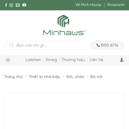
Về Minh House
Showroom
Tìm
1900 6774
kiếm
sản
phẩm
Liebherr
Smeg
Thương hiệu
Liên hệ
Trang chủ
Thiết bị nhà bếp
Nồi, chảo
Bộ nồi