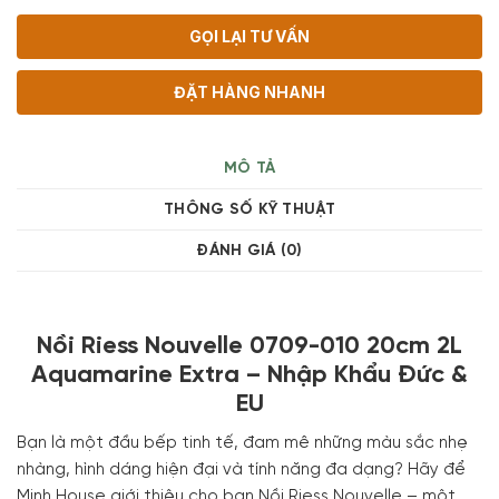
GỌI LẠI TƯ VẤN
ĐẶT HÀNG NHANH
MÔ TẢ
THÔNG SỐ KỸ THUẬT
ĐÁNH GIÁ (0)
Nồi Riess Nouvelle 0709-010 20cm 2L
Aquamarine Extra – Nhập Khẩu Đức &
EU
Bạn là một đầu bếp tinh tế, đam mê những màu sắc nhẹ
nhàng, hình dáng hiện đại và tính năng đa dạng? Hãy để
Minh House giới thiệu cho bạn Nồi Riess Nouvelle – một