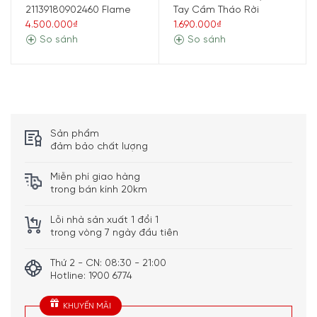
21139180902460 Flame
Tay Cầm Tháo Rời
4.500.000₫
1.690.000₫
So sánh
So sánh
Sản phẩm
đảm bảo chất lượng
Miễn phí giao hàng
trong bán kính 20km
Với bề mặt trơn nhẵn, Nồi Riess Nouvelle 0709-010 dễ
dàng làm sạch sau mỗi lần sử dụng. Bạn không cần mất
Lỗi nhà sản xuất 1 đổi 1
nhiều thời gian và công sức để làm sạch nồi, mà có thể
trong vòng 7 ngày đầu tiên
tận hưởng những trải nghiệm nấu nướng tuyệt vời mà nó
mang lại.
Thứ 2 - CN: 08:30 - 21:00
Hotline: 1900 6774
Đặc biệt, chất liệu sắt tráng men cao cấp của Nồi Riess
Nouvelle không gây hại cho sức khỏe và an toàn cho
KHUYẾN MÃI