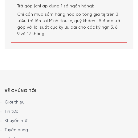
người sử dụng. Bạn có thể yên tâm rằng những bữa ăn gia
Trả góp (chỉ áp dụng 1 số ngân hàng):
đình sẽ luôn được chế biến trong một không gian an toàn
Chỉ cần mua sắm hàng hóa có tổng giá trị trên 3
và lành mạnh.
triệu trở lên tại Minh House, quý khách sẽ được trả
góp với lãi suất cực kỳ ưu đãi cho các kỳ hạn 3, 6,
9 và 12 tháng.
VỀ CHÚNG TÔI
Giới thiệu
Tin tức
Khuyến mãi
Tuyển dụng