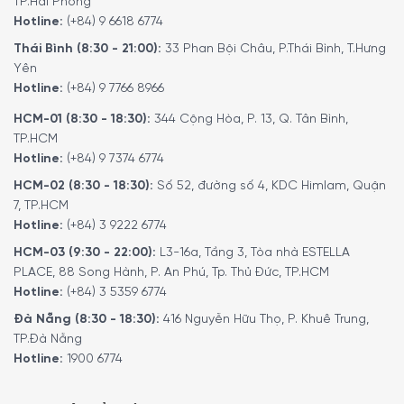
TP.Hải Phòng
Hotline:
(+84) 9 6618 6774
Thái Bình (8:30 - 21:00):
33 Phan Bội Châu, P.Thái Bình, T.Hưng
Yên
Hotline:
(+84) 9 7766 8966
HCM-01 (8:30 - 18:30):
344 Cộng Hòa, P. 13, Q. Tân Bình,
TP.HCM
Hotline:
(+84) 9 7374 6774
HCM-02 (8:30 - 18:30):
Số 52, đường số 4, KDC Himlam, Quận
7, TP.HCM
Hotline:
(+84) 3 9222 6774
HCM-03 (9:30 - 22:00):
L3-16a, Tầng 3, Tòa nhà ESTELLA
PLACE, 88 Song Hành, P. An Phú, Tp. Thủ Đức, TP.HCM
Hotline:
(+84) 3 5359 6774
Đà Nẵng (8:30 - 18:30):
416 Nguyễn Hữu Thọ, P. Khuê Trung,
TP.Đà Nẵng
Hotline:
1900 6774