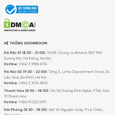
Minh House đã cho ra đời kênh
Youtube
với rất nhiều nội
dung thú vị. Quý khách có thể theo dõi kênh youtube
bằng liên kết
tại đây
.
5/5 - (2 bình chọn)
HỆ THỐNG SHOWROOM
Hà Nội-01 (8:30 - 21:00):
SH08 Chung cư Anland, KĐT Mới
Dương Nội, Hà Đông, Hà Nội
Hotline:
(+84) 3 9986 6774
Hà Nội-02 (9:30 - 22:00):
Tầng 5, Lotte Department Store, 54
Liễu Giai, Ba Đình, Hà Nội
Hotline:
(+84) 3 3574 6815
Thanh Hóa (8:30 - 18:30):
04/06 Dương Đình Nghệ, P.Tân Sơn,
TP.Thanh Hóa
Hotline:
(+84) 91.222.0991
Hải Phòng (8:30 - 18:30):
465 Võ Nguyên Giáp, P.Lê Chân,