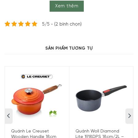
Nouvelle đảm bảo sự bền bỉ và trung tính. Bạn có thể yên
Xem thêm
tâm rằng những món ăn của bạn sẽ giữ nguyên hương vị
tự nhiên và tươi ngon nhờ công nghệ chế tạo hàng đầu
5/5 - (2 bình chọn)
mà Riess sử dụng.
Điểm đặc biệt của Nồi Riess Nouvelle 0709-010 là đế lưu
trữ nhiệt bằng thép siêu bền. Điều này không chỉ giúp bạn
SẢN PHẨM TƯƠNG TỰ
nấu nướng nhanh chóng mà còn giữ cho thức ăn ấm hơn
trong thời gian dài. Bất kể bạn sử dụng bếp cảm ứng,
bếp kính gốm, bếp điện, bếp ga hay lò nướng, nồi này
đều tương thích hoàn hảo với tất cả các loại bếp.
Quánh Le Creuset
Quánh Woll Diamond
Wooden Handle 18cm
Lite 1918DPS 18cm/2L –