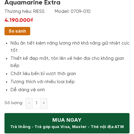
Aquamarine Extra
Thương hiệu:
RIESS
Model:
0709-010
4.190.000₫
So sánh
Nấu ăn tiết kiệm năng lượng nhờ khả năng giữ nhiệt cực
tốt
Thiết kế đẹp mắt, tôn lên vẻ hiện đại cho không gian
bếp
Chất liệu bền bỉ vượt thời gian
Tương thích với nhiều loại bếp
Dễ dàng vệ sinh
Nồi Riess Nouvelle 0709-010 20cm 2L Aquamarine Ex
Số lượng:
MUA NGAY
Trả thẳng - Trả góp qua Visa, Master - Thẻ nội địa ATM