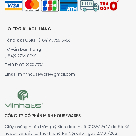
HỖ TRỢ KHÁCH HÀNG
Tổng đài CSKH
:
(+84)9 7766 8966
Tư vấn bán hàng
:
(+84)9 7766 8966
TMĐT
:
03 9799 6774
MINH HOUSE CAM KẾT
:
Email
:
minhhouseware@gmail.com
Giao hàng nhanh chóng toàn quốc.
Bảo hành bằng thẻ bảo hành chính hãng từ công ty.
Hàng đúng nguồn gốc, chính hãng, nhập khẩu Đức & EU.
Ngoài ra quý khách có thể tham khảo thêm các sản
phẩm
nồi, bộ nồi
khác.
Tại đây
.
CÔNG TY CỔ PHẦN MINH HOUSEWARES
Để phục vụ khách hàng tốt hơn trong việc sử dụng hoặc
Giấy chứng nhận Đăng ký Kinh doanh số 0109512447 do Sở Kế
tìm hiểu về các tính năng của các sản phẩm gia dụng.
hoạch và Đầu tư Thành phố Hà Nội cấp ngày 27/01/2021