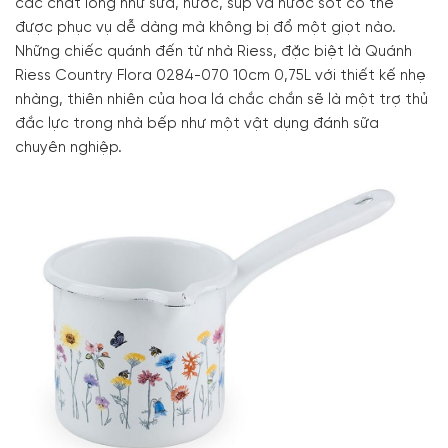
các chất lỏng như sữa, nước, súp và nước sốt có thể
được phục vụ dễ dàng mà không bị đổ một giọt nào.
Những chiếc quánh đến từ nhà Riess, đặc biệt là Quánh
Riess Country Flora 0284-070 10cm 0,75L với thiết kế nhẹ
nhàng, thiên nhiên của hoa lá chắc chắn sẽ là một trợ thủ
đắc lực trong nhà bếp như một vật dụng đánh sữa
chuyên nghiệp.