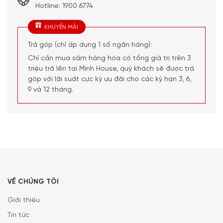
Hotline: 1900 6774
Chất liệu bền bỉ vượt thời gian
KHUYẾN MÃI
Phần chất liệu sắt tráng men của Quánh Riess Country
Flora 0284-070 được làm từ sắt nung chảy với thủy tinh ở
Trả góp (chỉ áp dụng 1 số ngân hàng):
nhiệt độ cao nên hoàn toàn tự nhiên. Bề mặt tráng men
Chỉ cần mua sắm hàng hóa có tổng giá trị trên 3
nhẵn, đảm bảo vệ sinh hoàn hảo vì không có mùi vị, ngăn
triệu trở lên tại Minh House, quý khách sẽ được trả
vi khuẩn có hại phát triển và dễ làm sạch. Khi được sử
góp với lãi suất cực kỳ ưu đãi cho các kỳ hạn 3, 6,
dụng và chăm sóc đúng cách, dụng cụ nấu tráng men này
9 và 12 tháng.
có thể mang lại niềm vui nấu nướng trong nhiều năm và sẽ
duy trì vẻ ngoài sáng bóng đặc trưng.
VỀ CHÚNG TÔI
Giới thiệu
Tin tức