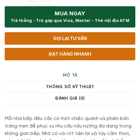
MUA NGAY
Trả thẳng - Trả góp qua Visa, Master - Thẻ nội địa ATM
GỌI LẠI TƯ VẤN
ĐẶT HÀNG NHANH
MÔ TẢ
THÔNG SỐ KỸ THUẬT
ĐÁNH GIÁ (0)
Mỗi nhà bếp đều cần có một chiếc quánh và phiên bản
tráng men để phục vụ nhu cầu nấu nướng đa dạng trong
không gian bếp. Nhờ có vòi rót tiện lợi và tay cầm thon,