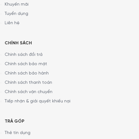
Khuyến mãi
Tuyển dụng
Liên hệ
CHÍNH SÁCH
Chính sách đổi trả
Chính sách bảo mật
Chính sách bảo hành
Chính sách thanh toán
Tương thích với nhiều loại bếp
Chính sách vận chuyển
Quánh Riess Country Flora 0284-070 phù hợp để sử dụng
Tiếp nhận & giải quyết khiếu nại
với tất cả các loại bếp (gas, điện, gốm, cảm ứng từ và
thậm chí cả ngọn lửa trần) và an toàn với lò nướng. Nhờ
có lõi sắt nên nhiệt được dẫn nhanh sau đó được giữ lại.
TRẢ GÓP
Điều này đảm bảo nấu ăn bền vững, tiết kiệm năng lượng.
Thẻ tín dụng