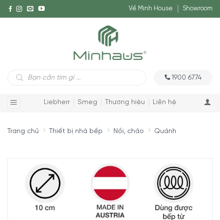
Về Minh House
Showroom
Tìm
1900 6774
kiếm
sản
phẩm
Liebherr
Smeg
Thương hiệu
Liên hệ
Trang chủ
Thiết bị nhà bếp
Nồi, chảo
Quánh