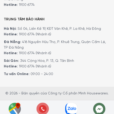
dung thú vị. Quý khách có thể theo dõi kênh youtube
Hotline:
1900 6774
bằng liên kết
tại đây
.
TRUNG TÂM BẢO HÀNH
5/5 - (2 bình chọn)
Hà Nội:
Số 04, Liền Kề 19, KĐT Văn Khê, P. La Khê, Hà Đông
Hotline:
1900 6774 (Nhánh 6)
Đà Nẵng:
416 Nguyễn Hữu Thọ, P. Khuê Trung, Quận Cẩm Lệ,
TP Đà Nẵng
Hotline:
1900 6774 (Nhánh 6)
Sài Gòn:
344 Cộng Hòa, P. 13, Q. Tân Bình
Hotline:
1900 6774 (Nhánh 6)
Tư vấn Online:
09:00 - 24:00
© 2026 - Bản quyền của Công ty Cổ phần Minh Housewares.