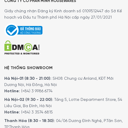
CÔNG TY CỔ PHẦN MINH HOUSEWARES
Giấy chứng nhận Đăng ký Kinh doanh số 0109512447 do Sở Kế
hoạch và Đầu tư Thành phố Hà Nội cấp ngày 27/01/2021
Để đặt mua sản phẩm, Quý khách hàng vui lòng liên hệ:
Hotline:
1900 6774
hoặc
024 7300 6774
để nhận được
HỆ THỐNG SHOWROOM
những tư vấn chi tiết và đặt mua sản phẩm.
Hà Nội-01 (8:30 - 21:00):
SH08 Chung cư Anland, KĐT Mới
Hoặc Đặt hàng trực tiếp trên website, Minh House sẽ
Dương Nội, Hà Đông, Hà Nội
gọi lại để xác nhận đơn hàng với quý khách.
Hotline:
(+84) 3 9986 6774
Hoặc Quý khách có thể đến trực tiếp
hệ thống
Hà Nội-02 (9:30 - 22:00):
Tầng 5, Lotte Department Store, 54
showroom
của
Minh House
trên toàn quốc để trải
Liễu Giai, Ba Đình, Hà Nội
nghiệm sản phẩm này.
Hotline:
(+84) 3 3574 6815
Thanh Hóa (8:30 - 18:30):
04/06 Dương Đình Nghệ, P.Tân Sơn,
TP.Thanh Hóa