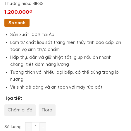
Thương hiệu:
RIESS
1.200.000₫
So sánh
Sản xuất 100% tại Áo
Làm từ chất liệu sắt tráng men thủy tinh cao cấp, an
toàn vệ sinh thực phẩm
Hấp thụ, dẫn và giữ nhiệt tốt, giúp nấu ăn nhanh
chóng, tiết kiệm năng lượng
Tương thích với nhiều loại bếp, có thể dùng trong lò
nướng
Vệ sinh dễ dàng và an toàn với máy rửa bát
Họa tiết
Chấm bi đỏ
Flora
Quánh mini tráng men Riess Country số lượng
Số lượng: