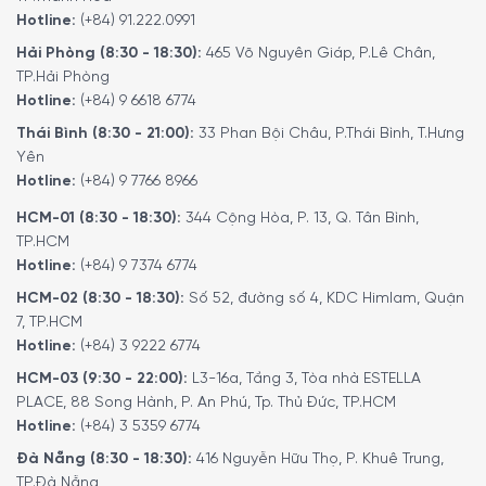
Hotline:
(+84) 91.222.0991
Hải Phòng (8:30 - 18:30):
465 Võ Nguyên Giáp, P.Lê Chân,
TP.Hải Phòng
Hotline:
(+84) 9 6618 6774
Thái Bình (8:30 - 21:00):
33 Phan Bội Châu, P.Thái Bình, T.Hưng
Yên
Hotline:
(+84) 9 7766 8966
HCM-01 (8:30 - 18:30):
344 Cộng Hòa, P. 13, Q. Tân Bình,
MINH HOUSE CAM KẾT
:
TP.HCM
Giao hàng nhanh chóng toàn quốc.
Hotline:
(+84) 9 7374 6774
Bảo hành bằng thẻ bảo hành chính hãng từ công ty.
HCM-02 (8:30 - 18:30):
Số 52, đường số 4, KDC Himlam, Quận
7, TP.HCM
Hàng đúng nguồn gốc, chính hãng, nhập khẩu Đức & EU.
Hotline:
(+84) 3 9222 6774
Ngoài ra quý khách có thể tham khảo thêm các sản
HCM-03 (9:30 - 22:00):
L3-16a, Tầng 3, Tòa nhà ESTELLA
phẩm
nồi, bộ nồi
khác.
Tại đây
.
PLACE, 88 Song Hành, P. An Phú, Tp. Thủ Đức, TP.HCM
Để phục vụ khách hàng tốt hơn trong việc sử dụng hoặc
Hotline:
(+84) 3 5359 6774
tìm hiểu về các tính năng của các sản phẩm gia dụng.
Đà Nẵng (8:30 - 18:30):
416 Nguyễn Hữu Thọ, P. Khuê Trung,
Minh House đã cho ra đời kênh
Youtube
với rất nhiều nội
TP.Đà Nẵng