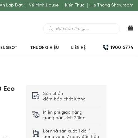
Án Lắp Đặt
Về Minh House
Kiến Thức
Hệ Thống Showroom
Tìm
kiếm
sản
phẩm
1900 6774
PEUGEOT
THƯƠNG HIỆU
LIÊN HỆ
0 Eco
Sản phẩm
đảm bảo chất lượng
Miễn phí giao hàng
trong bán kính 20km
Lỗi nhà sản xuất 1 đổi 1
trong vòng 7 ngày đầu tiên