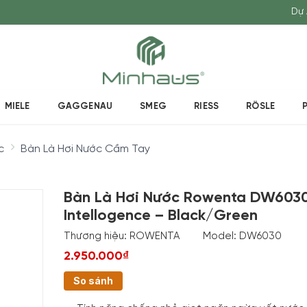
Dự 
MIELE
GAGGENAU
SMEG
RIESS
RÖSLE
c
Bàn Là Hơi Nước Cầm Tay
Bàn Là Hơi Nước Rowenta DW603
Intellogence – Black/Green
Thương hiệu:
ROWENTA
Model:
DW6030
2.950.000₫
So sánh