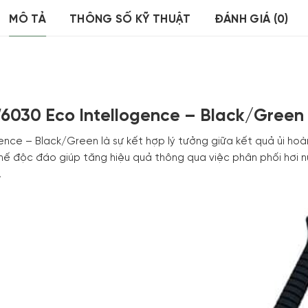
MÔ TẢ
THÔNG SỐ KỸ THUẬT
ĐÁNH GIÁ (0)
6030 Eco Intellogence – Black/Green
ce – Black/Green là sự kết hợp lý tưởng giữa kết quả ủi hoà
độc đáo giúp tăng hiệu quả thông qua việc phân phối hơi n
.