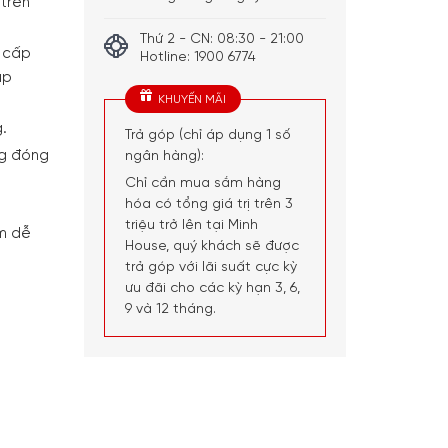
trên
Thứ 2 - CN: 08:30 - 21:00
 cấp
Hotline: 1900 6774
úp
KHUYẾN MÃI
.
Trả góp (chỉ áp dụng 1 số
ng đóng
ngân hàng):
Chỉ cần mua sắm hàng
hóa có tổng giá trị trên 3
triệu trở lên tại Minh
m dễ
House, quý khách sẽ được
trả góp với lãi suất cực kỳ
ưu đãi cho các kỳ hạn 3, 6,
9 và 12 tháng.