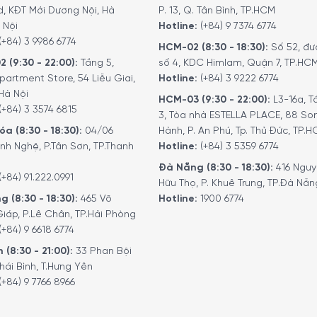
d, KĐT Mới Dương Nội, Hà
P. 13, Q. Tân Bình, TP.HCM
 Nội
Hotline:
(+84) 9 7374 6774
(+84) 3 9986 6774
HCM-02 (8:30 - 18:30):
Số 52, đư
2 (9:30 - 22:00):
Tầng 5,
số 4, KDC Himlam, Quận 7, TP.HC
partment Store, 54 Liễu Giai,
Hotline:
(+84) 3 9222 6774
Hà Nội
HCM-03 (9:30 - 22:00):
L3-16a, T
(+84) 3 3574 6815
3, Tòa nhà ESTELLA PLACE, 88 So
a (8:30 - 18:30):
04/06
Hành, P. An Phú, Tp. Thủ Đức, TP.
nh Nghệ, P.Tân Sơn, TP.Thanh
Hotline:
(+84) 3 5359 6774
Đà Nẵng (8:30 - 18:30):
416 Ngu
(+84) 91.222.0991
Hữu Thọ, P. Khuê Trung, TP.Đà Nẵn
g (8:30 - 18:30):
465 Võ
Hotline:
1900 6774
iáp, P.Lê Chân, TP.Hải Phòng
ence – Black/Green với công nghệ mặt đế Microsteam100 3D
(+84) 9 6618 6774
u trúc 3De cụ thể của nó giúp tối ưu hóa việc tiêu thụ năng l
 (8:30 - 21:00):
33 Phan Bội
hái Bình, T.Hưng Yên
(+84) 9 7766 8966