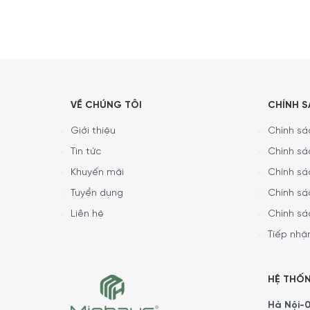
Công Nghệ Điện Tử Thông Minh
Eco Intelligence: Hệ thống hơi nước sinh thái 
VỀ CHÚNG TÔI
CHÍNH 
Giới thiệu
Chính sác
Tin tức
Chính sá
Khuyến mãi
Chính sá
Tuyển dụng
Chính sá
Liên hệ
Chính sá
Tiếp nhận
HỆ THỐ
Hà Nội-01