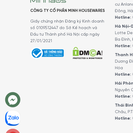
cư Anlan
CÔNG TY CỔ PHẦN MINH HOUSEWARES
Đông, Hà
Hotline:
Giấy chứng nhận Đăng ký Kinh doanh
Hà Nội-0
số 0109512447 do Sở Kế hoạch và
Lotte De
Đầu tư Thành phố Hà Nội cấp ngày
Ba Đình, 
27/01/2021
Hotline:
Thanh Hó
Dương Đì
Hóa
Hotline:
Phân Phối Hơi Nước Hoàn Hảo
Hải Phòn
Nguyên G
Bàn Là Hơi Nước Rowenta DW6030 Eco Intellog
Hotline:
siêu nhỏ giúp khuếch tán hơi nước hoàn hảo. Cấ
Thái Bình
Châu, P.T
Hotline: