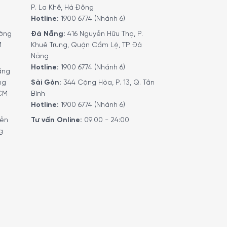
P. La Khê, Hà Đông
Hotline:
1900 6774 (Nhánh 6)
ờng
Đà Nẵng:
416 Nguyễn Hữu Thọ, P.
M
Khuê Trung, Quận Cẩm Lệ, TP Đà
Nẵng
Hotline:
1900 6774 (Nhánh 6)
ầng
ng
Sài Gòn:
344 Cộng Hòa, P. 13, Q. Tân
HCM
Bình
Hotline:
1900 6774 (Nhánh 6)
yễn
Tư vấn Online:
09:00 - 24:00
g
e được cấp bằng sáng chế độc đáo với 400 lỗ
ượng bằng cách tập trung dòng hơi nước dọc.