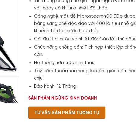
Tính năng chống nhỏ giọt ngăn ngừa vết nước 
vải, ngay cả khi ủi ở nhiệt độ thấp.
Công nghệ mặt đế Microsteam400 3De được
bằng sáng chế độc đáo với 400 lỗ siêu nhỏ gi
khuếch tán hơi nước hoàn hảo
Cài đặt hơi nước và nhiệt độ: Cài đặt thủ công
Chức năng chống cặn: Tích hợp thiết lập chố
cặn.
Hệ thống hơi nước sinh thái.
Tay cầm thoải mái mang lại cảm giác cầm nắ
chịu.
Bảo hành: 12 Tháng
SẢN PHẨM NGỪNG KINH DOANH
TƯ VẤN SẢN PHẨM TƯƠNG TỰ