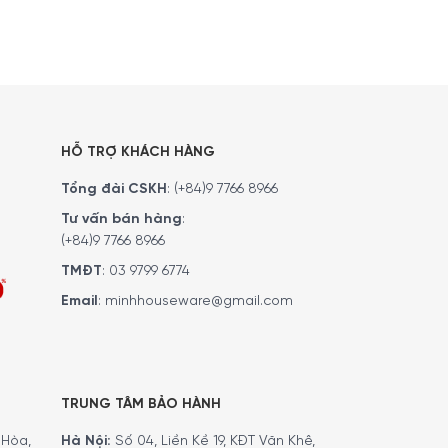
quả.
HỖ TRỢ KHÁCH HÀNG
Tổng đài CSKH
:
(+84)9 7766 8966
Tư vấn bán hàng
:
(+84)9 7766 8966
TMĐT
:
03 9799 6774
Email
:
minhhouseware@gmail.com
TRUNG TÂM BẢO HÀNH
Hòa,
Hà Nội:
Số 04, Liền Kề 19, KĐT Văn Khê,