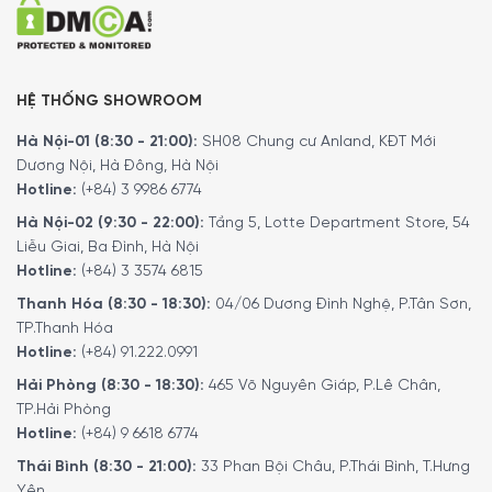
HỆ THỐNG SHOWROOM
Hà Nội-01 (8:30 - 21:00):
SH08 Chung cư Anland, KĐT Mới
Dương Nội, Hà Đông, Hà Nội
Hotline:
(+84) 3 9986 6774
Hà Nội-02 (9:30 - 22:00):
Tầng 5, Lotte Department Store, 54
Liễu Giai, Ba Đình, Hà Nội
Hotline:
(+84) 3 3574 6815
Thanh Hóa (8:30 - 18:30):
04/06 Dương Đình Nghệ, P.Tân Sơn,
TP.Thanh Hóa
Hotline:
(+84) 91.222.0991
Hải Phòng (8:30 - 18:30):
465 Võ Nguyên Giáp, P.Lê Chân,
TP.Hải Phòng
Hotline:
(+84) 9 6618 6774
Thái Bình (8:30 - 21:00):
33 Phan Bội Châu, P.Thái Bình, T.Hưng
Yên