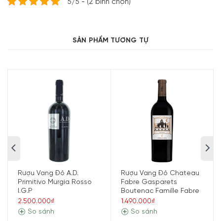
5/5 - (2 bình chọn)
SẢN PHẨM TƯƠNG TỰ
Điểm nổi bật của rượu Vang Italia
Castelnuovo Del Garda Vino Rosso Sweet
Life
Rượu Vang Đỏ Vino Rosso được sản xuất bởi công ty
Cantina Veronese del Garda – được thành lập vào tháng
4 năm 1958 với 11 nhà máy sản xuất rượu địa phương. Hiện
có hơn 200 đối tác liên kết với Cantina Castelnuovo del
Garda. Họ cùng nhau xử lý thu hoạch của khoảng 1.000 ha
Rượu Vang Đỏ A.D.
Rượu Vang Đỏ Chateau
vườn nho. Công ty rất cam kết với nghề trồng nho bền
Primitivo Murgia Rosso
Fabre Gasparets
vững.
I.G.P
Boutenac Famille Fabre
2.500.000₫
1.490.000₫
So sánh
So sánh