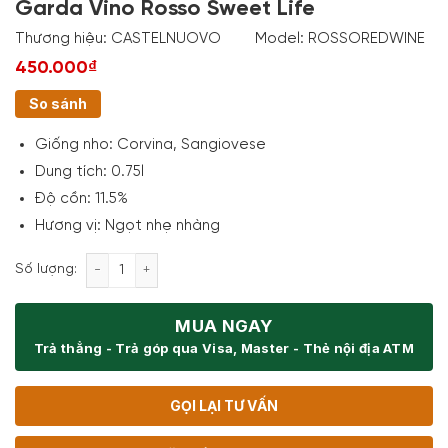
Garda Vino Rosso Sweet Life
Thương hiệu:
CASTELNUOVO
Model:
ROSSOREDWINE
450.000₫
So sánh
Giống nho: Corvina, Sangiovese
Dung tích: 0.75l
Độ cồn: 11.5%
Hương vị: Ngọt nhẹ nhàng
Rượu Vang Italia Castelnuovo Del Garda Vino Rosso
Số lượng:
MUA NGAY
Trả thẳng - Trả góp qua Visa, Master - Thẻ nội địa ATM
GỌI LẠI TƯ VẤN