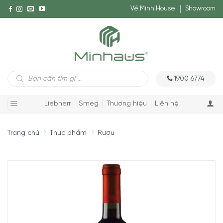
Về Minh House
Showroom
Tìm
1900 6774
kiếm
sản
phẩm
Liebherr
Smeg
Thương hiệu
Liên hệ
Trang chủ
Thực phẩm
Rượu