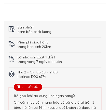
Sản phẩm
đảm bảo chất lượng
Miễn phí giao hàng
trong bán kính 20km
Lỗi nhà sản xuất 1 đổi 1
trong vòng 7 ngày đầu tiên
La Cantina di Castelnuovo del Garda kinh doanh và sản
xuất rượu vang. Ngoài ra, họ liên tục làm việc để cải thiện
Thứ 2 - CN: 08:30 - 21:00
Hotline: 1900 6774
chất lượng rượu vang của họ. Bằng cách cùng đầu tư vào
đổi mới công nghệ vì lợi ích của những vườn nho và hệ
KHUYẾN MÃI
thống hiện đại để ép và làm rượu.
Trả góp (chỉ áp dụng 1 số ngân hàng):
Với Màu sắc đỏ ruby, hương thơm tinh tế lẫn một chút
Chỉ cần mua sắm hàng hóa có tổng giá trị trên 3
hương vị của dâu tây và quả mâm xôi, đã tạo nên hương
triệu trở lên tại Minh House, quý khách sẽ được trả
vị nửa ngọt dễ chịu của dòng rượu Vino Rosso phù hợp với