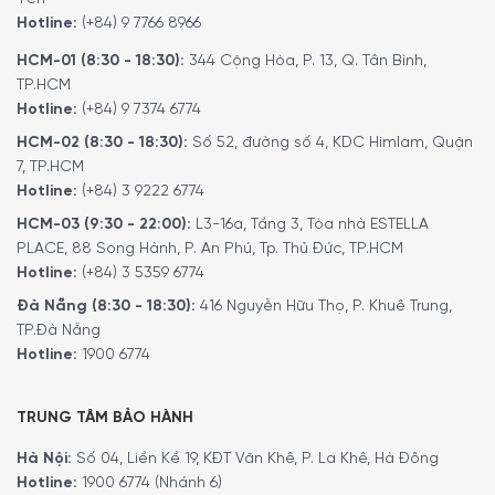
Hotline:
(+84) 9 7766 8966
HCM-01 (8:30 - 18:30):
344 Cộng Hòa, P. 13, Q. Tân Bình,
TP.HCM
Hotline:
(+84) 9 7374 6774
HCM-02 (8:30 - 18:30):
Số 52, đường số 4, KDC Himlam, Quận
7, TP.HCM
Hotline:
(+84) 3 9222 6774
HCM-03 (9:30 - 22:00):
L3-16a, Tầng 3, Tòa nhà ESTELLA
PLACE, 88 Song Hành, P. An Phú, Tp. Thủ Đức, TP.HCM
Hotline:
(+84) 3 5359 6774
Đà Nẵng (8:30 - 18:30):
416 Nguyễn Hữu Thọ, P. Khuê Trung,
TP.Đà Nẵng
Hotline:
1900 6774
TRUNG TÂM BẢO HÀNH
Hà Nội:
Số 04, Liền Kề 19, KĐT Văn Khê, P. La Khê, Hà Đông
Hotline:
1900 6774 (Nhánh 6)