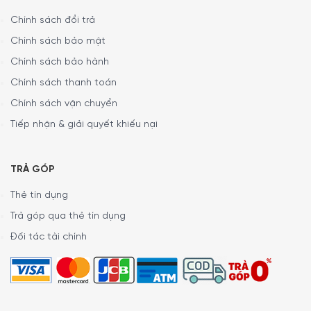
Nhân viên tổng đài của Gia dụng Đức Sài Gòn sẽ gọi lại
Chính sách đổi trả
để xác nhận đơn hàng với quý khách.
Chính sách bảo mật
MINH HOUSE CAM KẾT:
Chính sách bảo hành
Giao hàng nhanh chóng toàn quốc.
Chính sách thanh toán
Bảo hành bằng thẻ bảo hành chính hãng từ công ty.
Chính sách vận chuyển
Hàng đúng nguồn gốc, chính hãng, nhập khẩu Đức & EU.
Tiếp nhận & giải quyết khiếu nại
Xem thêm:
Dụng cụ mở nút rượu vang
Tủ bảo quản rượu vang
TRẢ GÓP
5/5 - (2 bình chọn)
Thẻ tín dụng
Trả góp qua thẻ tín dụng
Đối tác tài chính