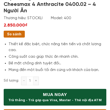
Cheesmax 4 Anthracite 0400.02 – 4
Người Ăn
Thương hiệu:
STOCKLI
Model:
400
2.850.000₫
So sánh
Thiết kế đặc biệt, chức năng tiên tiến và chất lượng
cao.
Công suất cao giúp thức ăn nhanh chín.
Bề mặt chống dính tuyệt đối..
Mang đến một buổi tối ấm cúng với khách của bạn.
Bếp Nướng Stockli Raclette Grill Cheesmax 4 Anthr
Số lượng:
MUA NGAY
Trả thẳng - Trả góp qua Visa, Master - Thẻ nội địa ATM