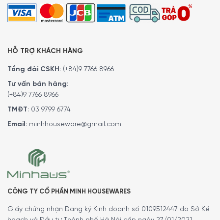
HỖ TRỢ KHÁCH HÀNG
Tổng đài CSKH
:
(+84)9 7766 8966
Tư vấn bán hàng
:
(+84)9 7766 8966
TMĐT
:
03 9799 6774
Email
:
minhhouseware@gmail.com
CÔNG TY CỔ PHẦN MINH HOUSEWARES
Giấy chứng nhận Đăng ký Kinh doanh số 0109512447 do Sở Kế