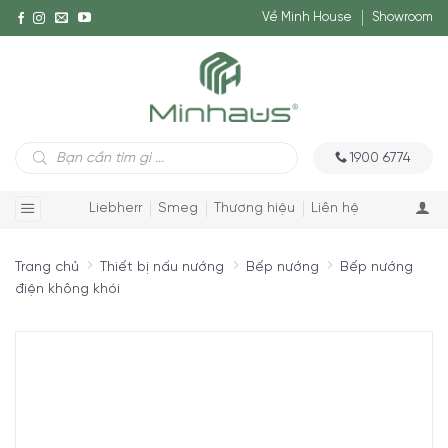
Về Minh House
Showroom
Tìm
1900 6774
kiếm
sản
phẩm
Liebherr
Smeg
Thương hiệu
Liên hệ
Trang chủ
Thiết bị nấu nướng
Bếp nướng
Bếp nướng
điện không khói