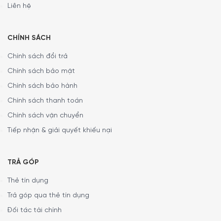
Liên hệ
CHÍNH SÁCH
Chính sách đổi trả
Chính sách bảo mật
CAM KẾT:
Chính sách bảo hành
Giao hàng nhanh chóng toàn quốc
Chính sách thanh toán
Bảo hành bằng thẻ bảo hành chính hãng từ công ty.
Chính sách vận chuyển
Hàng đúng nguồn gốc, chính hãng, nhập khẩu Đức & EU.
Tiếp nhận & giải quyết khiếu nại
5/5 - (4 bình chọn)
TRẢ GÓP
Thẻ tín dụng
Trả góp qua thẻ tín dụng
Đối tác tài chính