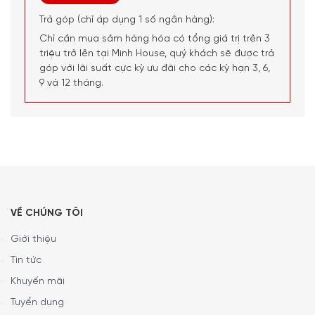
Trả góp (chỉ áp dụng 1 số ngân hàng):
Chỉ cần mua sắm hàng hóa có tổng giá trị trên 3
triệu trở lên tại Minh House, quý khách sẽ được trả
góp với lãi suất cực kỳ ưu đãi cho các kỳ hạn 3, 6,
Hiện tại sản phẩm Bếp Nướng Stockli Raclette Grill
9 và 12 tháng.
Cheesmax 4 Anthracite 0400.02 – 4 Người Ăn đang
được bày bán tại hệ thống showroom Đồ Gia Dụng Châu
Âu Nhập Khẩu
Minh House
trên toàn quốc. Quý vị hãy gọi
điện trực tiếp vào Hotline:
1900 6774
hoặc
0397996774
để nhận được những tư vấn chi tiết và đặt mua sản phẩm.
Hoặc đặt hàng trực tiếp trên website. Nhân viên tổng đài
của Minh House sẽ gọi lại để xác nhận đơn hàng với quý
khách.
VỀ CHÚNG TÔI
Giới thiệu
Tin tức
Khuyến mãi
Tuyển dụng