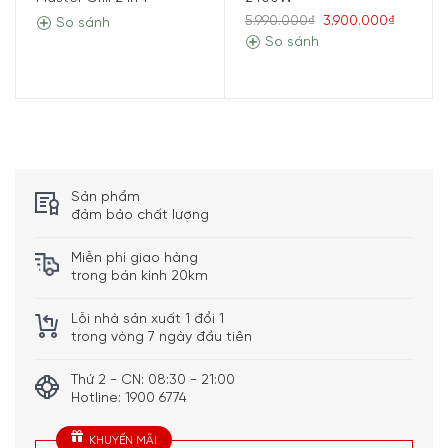
0400.02 – 4 Người Ăn gây ấn tượng với thiết kế đặc biệt,
5.990.000₫
3.900.000₫
So sánh
chức năng tiên tiến và chất lượng cao. Cả tấm nướng,
So sánh
bốn khay nướng cộng với thìa đều có lớp chống dính. Bếp
nướng Stöckli Grill được cấp bằng sáng chế, có công
suất 680W và được thiết kế cho điện áp 220 – 240V.
Kiểu dáng thon dài để bàn ăn cho 4 người rất tiện, không
bị mất diện tích của bàn ăn và ai cũng có thể tự nướng
được.
Sản phẩm
Bếp Nướng Stockli Raclette Grill Cheesmax 4 Anthracite
đảm bảo chất lượng
0400.02 – 4 Người Ăn kèm thêm 4 chảo nướng dưới gầm
Miễn phí giao hàng
bếp.
trong bán kính 20km
Lỗi nhà sản xuất 1 đổi 1
trong vòng 7 ngày đầu tiên
Thứ 2 - CN: 08:30 - 21:00
Hotline: 1900 6774
KHUYẾN MÃI