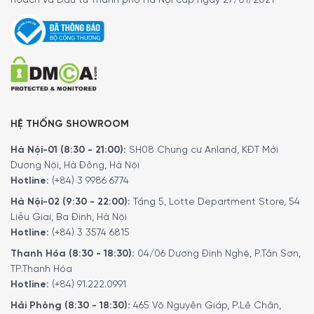
hoạch và Đầu tư Thành phố Hà Nội cấp ngày 27/01/2021
HỆ THỐNG SHOWROOM
Hà Nội-01 (8:30 - 21:00):
SH08 Chung cư Anland, KĐT Mới
Dương Nội, Hà Đông, Hà Nội
Hotline:
(+84) 3 9986 6774
Hà Nội-02 (9:30 - 22:00):
Tầng 5, Lotte Department Store, 54
Liễu Giai, Ba Đình, Hà Nội
Hotline:
(+84) 3 3574 6815
Thanh Hóa (8:30 - 18:30):
04/06 Dương Đình Nghệ, P.Tân Sơn,
TP.Thanh Hóa
Hotline:
(+84) 91.222.0991
Hải Phòng (8:30 - 18:30):
465 Võ Nguyên Giáp, P.Lê Chân,