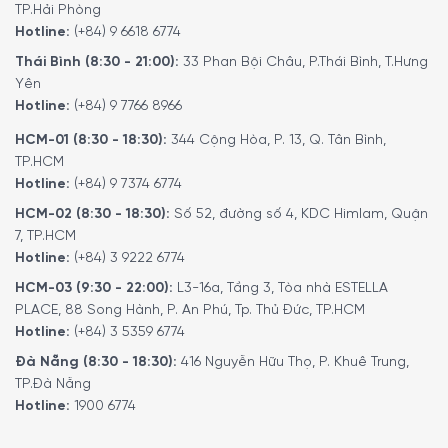
TP.Hải Phòng
Hotline:
(+84) 9 6618 6774
Thái Bình (8:30 - 21:00):
33 Phan Bội Châu, P.Thái Bình, T.Hưng
Yên
Hotline:
(+84) 9 7766 8966
HCM-01 (8:30 - 18:30):
344 Cộng Hòa, P. 13, Q. Tân Bình,
TP.HCM
Hotline:
(+84) 9 7374 6774
HCM-02 (8:30 - 18:30):
Số 52, đường số 4, KDC Himlam, Quận
7, TP.HCM
Hotline:
(+84) 3 9222 6774
HCM-03 (9:30 - 22:00):
L3-16a, Tầng 3, Tòa nhà ESTELLA
PLACE, 88 Song Hành, P. An Phú, Tp. Thủ Đức, TP.HCM
Hotline:
(+84) 3 5359 6774
Đà Nẵng (8:30 - 18:30):
416 Nguyễn Hữu Thọ, P. Khuê Trung,
TP.Đà Nẵng
Hotline:
1900 6774