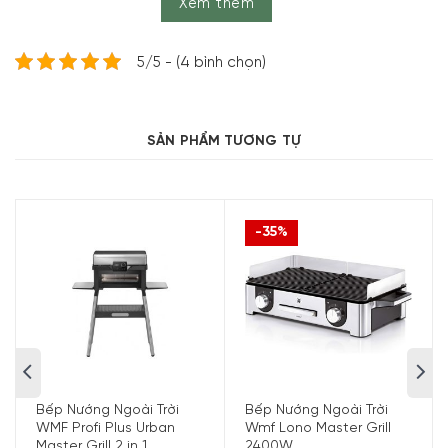
Xem thêm
Đặc Điểm Nổi Bật
5/5 - (4 bình chọn)
Bếp Nướng Stockli Raclette Grill Cheesmax 4 Anthracite
0400.02 – 4 Người Ăn Bề mặt chống dính sẽ làm cho thịt,
rau, cá và thịt gia cầm được nấu rất nhanh và ít chất
SẢN PHẨM TƯƠNG TỰ
béo. Và bạn cũng có thể sử dụng chúng trong chảo với
phô mai. Với nước sốt ngon được chuẩn bị tại nhà, những
món ăn này thực sự sẽ là một bữa tiệc hoàn hảo.
-35%
Bếp Nướng Ngoài Trời
Bếp Nướng Ngoài Trời
WMF Profi Plus Urban
Wmf Lono Master Grill
Bếp Nướng Stockli Raclette Grill Cheesmax 4 Anthracite
Master Grill 2 in 1
2400W