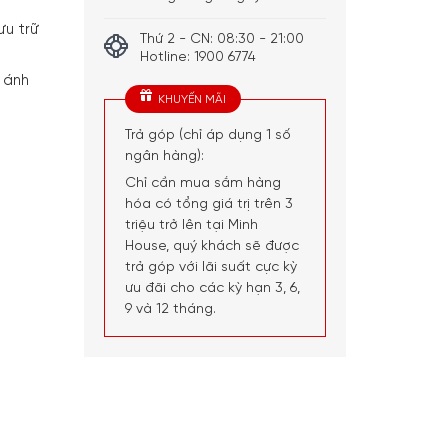
ưu trữ
Thứ 2 - CN: 08:30 - 21:00
Hotline: 1900 6774
h ánh
KHUYẾN MÃI
Trả góp (chỉ áp dụng 1 số
ngân hàng):
Chỉ cần mua sắm hàng
hóa có tổng giá trị trên 3
triệu trở lên tại Minh
House, quý khách sẽ được
trả góp với lãi suất cực kỳ
ưu đãi cho các kỳ hạn 3, 6,
9 và 12 tháng.