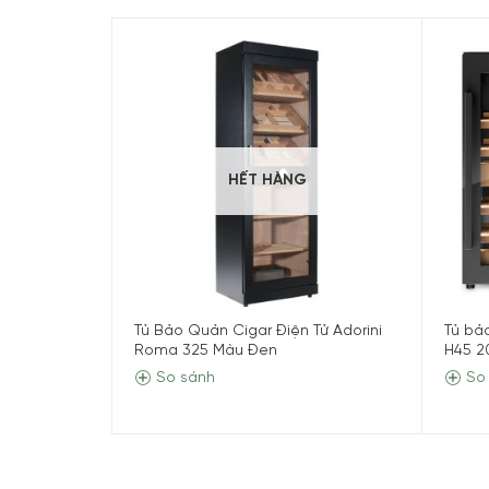
Nội dung chính
Thông số kỹ thuật Caso Humi
HẾT HÀNG
Thương hiệu
CAS
Model
CASO
Tủ Bảo Quản Cigar Điện Tử Adorini
Tủ bả
Nhập khẩu
100%
Roma 325 Màu Đen
H45 2
So sánh
So
Xuất xứ
Đang
Bảo hành
24 T