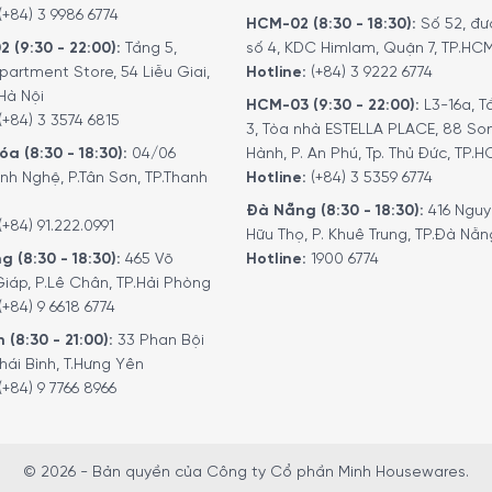
uyết tùng cao cấp
(+84) 3 9986 6774
HCM-02 (8:30 - 18:30):
Số 52, đư
2 (9:30 - 22:00):
Tầng 5,
số 4, KDC Himlam, Quận 7, TP.HC
22 ° C
partment Store, 54 Liễu Giai,
Hotline:
(+84) 3 9222 6774
Hà Nội
HCM-03 (9:30 - 22:00):
L3-16a, T
(+84) 3 3574 6815
3, Tòa nhà ESTELLA PLACE, 88 So
wh / năm
a (8:30 - 18:30):
04/06
Hành, P. An Phú, Tp. Thủ Đức, TP.
nh Nghệ, P.Tân Sơn, TP.Thanh
Hotline:
(+84) 3 5359 6774
240 ~ 50/60 Hz
Đà Nẵng (8:30 - 18:30):
416 Ngu
(+84) 91.222.0991
Hữu Thọ, P. Khuê Trung, TP.Đà Nẵn
g (8:30 - 18:30):
465 Võ
Hotline:
1900 6774
iáp, P.Lê Chân, TP.Hải Phòng
(+84) 9 6618 6774
39.5 x 89 cm (S x R x C)
 (8:30 - 21:00):
33 Phan Bội
hái Bình, T.Hưng Yên
tuyệt đối
(+84) 9 7766 8966
thiết kế ngăn chứa chất lượng cao để lưu trữ xì gà ngang và 
© 2026 - Bản quyền của Công ty Cổ phần Minh Housewares.