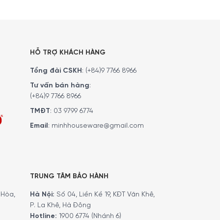
HỖ TRỢ KHÁCH HÀNG
Tổng đài CSKH
:
(+84)9 7766 8966
Tư vấn bán hàng
:
(+84)9 7766 8966
TMĐT
:
03 9799 6774
Email
:
minhhouseware@gmail.com
TRUNG TÂM BẢO HÀNH
Hòa,
Hà Nội:
Số 04, Liền Kề 19, KĐT Văn Khê,
P. La Khê, Hà Đông
Hotline:
1900 6774 (Nhánh 6)