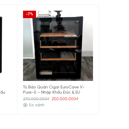
-7%
Tủ Bảo Quản Cigar EuroCave V-
hẩu
Pure-S – Nhập Khẩu Đức & EU
270.000.000₫
250.000.000₫
So sánh