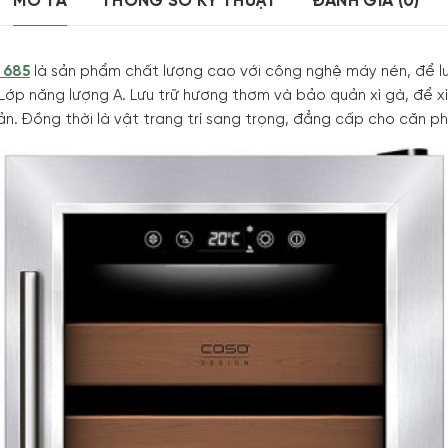
MÔ TẢ
THÔNG SỐ KỸ THUẬT
ĐÁNH GIÁ (0)
 685
là sản phẩm chất lượng cao với công nghệ máy nén, để lưu
 Lớp năng lượng A. Lưu trữ hương thơm và bảo quản xì gà, để 
uản. Đồng thời là vật trang trí sang trọng, đẳng cấp cho căn 