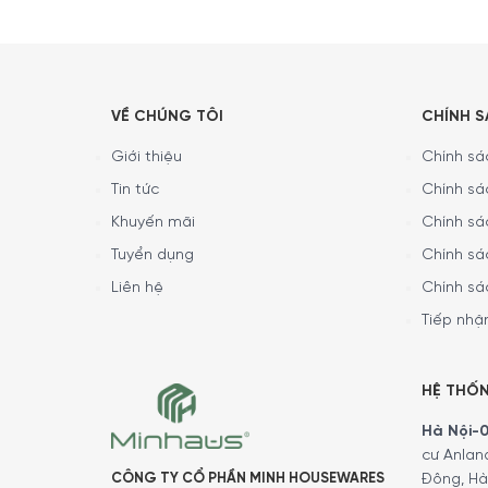
Sức chứa
Dung 
Vùng nhiệt độ
1 vùn
VỀ CHÚNG TÔI
CHÍNH 
– Độ 
Giới thiệu
Chính sác
– Cô
Tin tức
Chính sá
– Kín
Tiện ích
– Chứ
Khuyến mãi
Chính sá
– Cô
– Độ 
Tuyển dụng
Chính sá
Liên hệ
Chính sá
Bảng điều khiển
Cảm 
Tiếp nhận
Chiếu sáng nội thất
Đèn 
HỆ THỐ
Hà Nội-01
Chất liệu cửa tủ
Thép
cư Anlan
CÔNG TY CỔ PHẦN MINH HOUSEWARES
Đông, Hà