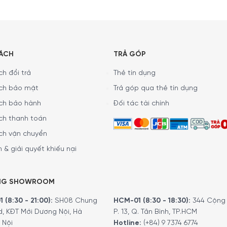
tích tổng: 63 lít – Dung tích thực: 53 lít
g
SÁCH
TRẢ GÓP
ẩm điều chỉnh: 50 – 85%
h đổi trả
Thẻ tín dụng
ng nghệ: Công nghệ máy nén
ch bảo mật
Trả góp qua thẻ tín dụng
h lọc UV: Nâu (2 lớp)
ng chỉ: GS / CE
ch bảo hành
Đối tác tài chính
ng suất: 60 W
ồn: 40 dB(A)
ch thanh toán
ch vận chuyển
ứng
 & giải quyết khiếu nại
LED
NG SHOWROOM
 (8:30 - 21:00):
SH08 Chung
HCM-01 (8:30 - 18:30):
344 Cộng 
 không gỉ
d, KĐT Mới Dương Nội, Hà
P. 13, Q. Tân Bình, TP.HCM
 Nội
Hotline:
(+84) 9 7374 6774