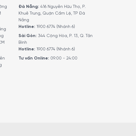
ờng
Đà Nẵng:
416 Nguyễn Hữu Thọ, P.
M
Khuê Trung, Quận Cẩm Lệ, TP Đà
Nẵng
Hotline:
1900 6774 (Nhánh 6)
ầng
ng
Sài Gòn:
344 Cộng Hòa, P. 13, Q. Tân
HCM
Bình
Hotline:
1900 6774 (Nhánh 6)
yễn
Tư vấn Online:
09:00 - 24:00
g
bảo quản hương thơm tự nhiên (Lưu trữ ở nhiệt