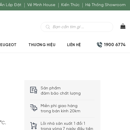
Án Lắp Đặt
Về Minh House
Kiến Thức
Hệ Thống Showroom
Tìm
kiếm
sản
phẩm
1900 6774
PEUGEOT
THƯƠNG HIỆU
LIÊN HỆ
Sản phẩm
đảm bảo chất lượng
Miễn phí giao hàng
trong bán kính 20km
°C.
Lỗi nhà sản xuất 1 đổi 1
trong vòng 7 ngày đầu tiên