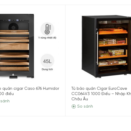
dor Volado 53L – 685
O
685
o quản cigar Caso 676 Humidor
Tủ bảo quản Cigar EuroCave
 từ Đức & EU
00 điếu
CC064V3 1000 Điếu – Nhập K
Châu Âu
 sánh
 cập nhật
So sánh
háng