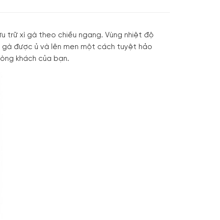
 trữ xì gà theo chiều ngang. Vùng nhiệt độ
xì gà được ủ và lên men một cách tuyệt hảo
phòng khách của bạn.