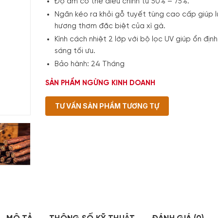
Độ ẩm có thể điều chỉnh từ 50% – 75%.
Ngăn kéo ra khỏi gỗ tuyết tùng cao cấp giúp l
hương thơm đặc biệt của xì gà.
Kính cách nhiệt 2 lớp với bộ lọc UV giúp ổn địn
sáng tối ưu.
Bảo hành: 24 Tháng
SẢN PHẨM NGỪNG KINH DOANH
TƯ VẤN SẢN PHẨM TƯƠNG TỰ