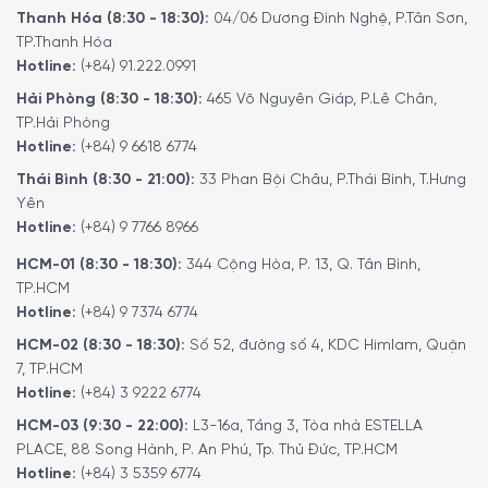
Thanh Hóa (8:30 - 18:30):
04/06 Dương Đình Nghệ, P.Tân Sơn,
TP.Thanh Hóa
Hotline:
(+84) 91.222.0991
Hải Phòng (8:30 - 18:30):
465 Võ Nguyên Giáp, P.Lê Chân,
TP.Hải Phòng
Hotline:
(+84) 9 6618 6774
Kinh nghiệm bảo quản rượu với Tủ Bảo
Thái Bình (8:30 - 21:00):
33 Phan Bội Châu, P.Thái Bình, T.Hưng
Quản Rượu Vang CASO WineExclusive 180
Yên
Smart – 731
Hotline:
(+84) 9 7766 8966
7-8 ° C: Rượu vang trắng nhẹ ví dụ Riesling và Sylvaner,
HCM-01 (8:30 - 18:30):
344 Cộng Hòa, P. 13, Q. Tân Bình,
Muscat, Pinot Grigio và Prosecco
TP.HCM
10-11 ° C: Rượu vang trắng và hồng, ví dụ Spätlesen
Hotline:
(+84) 9 7374 6774
trắng, Chardonnays,..
HCM-02 (8:30 - 18:30):
Số 52, đường số 4, KDC Himlam, Quận
12-13 ° C: Rượu vang trắng nhiều lớp, mạnh, ví dụ như
7, TP.HCM
Trockenbeerenauslese
Hotline:
(+84) 3 9222 6774
14 – 15 ° C: Rượu vang mới, đỏ nhạt, ví dụ như Trollinger,
HCM-03 (9:30 - 22:00):
L3-16a, Tầng 3, Tòa nhà ESTELLA
Portugieser màu xanh, Beaujolais
PLACE, 88 Song Hành, P. An Phú, Tp. Thủ Đức, TP.HCM
Hotline:
(+84) 3 5359 6774
16 – 17 ° C: Rượu vang đỏ đậm ví dụ như Spätburgunder,