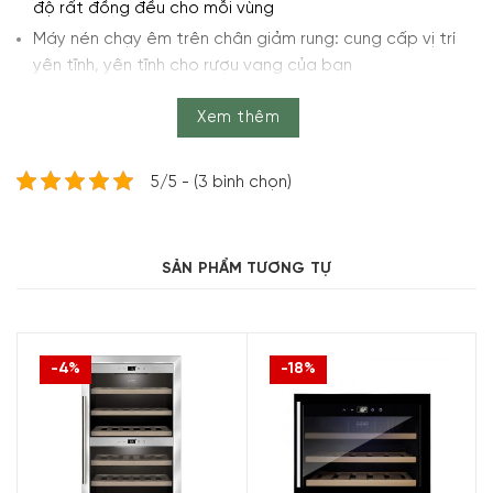
độ rất đồng đều cho mỗi vùng
Máy nén chạy êm trên chân giảm rung: cung cấp vị trí
yên tĩnh, yên tĩnh cho rượu vang của bạn
Thiết bị kiểm soát rượu chất lượng cao với công nghệ
Xem thêm
máy nén
Kính cách nhiệt 3 lớp với bộ lọc UV để bảo vệ hương
thơm tối ưu
5/5 - (3 bình chọn)
SẢN PHẨM TƯƠNG TỰ
-4%
-18%