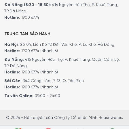
Dornfelder, Lemberger hoặc đỏ Bordeaux
Đà Nẵng (8:30 - 18:30):
416 Nguyễn Hữu Thọ, P. Khuê Trung,
TP.Đà Nẵng
18 ° C: Rượu vang đỏ mạnh ví dụ như Spätburgunder và
Hotline:
1900 6774
Lemberger Auslesen
Để đặt mua sản phẩm, Quý khách hàng vui lòng liên hệ:
TRUNG TÂM BẢO HÀNH
Hotline:
1900 6774
hoặc
024 7300 6774
để nhận được
những tư vấn chi tiết và đặt mua sản phẩm.
Hà Nội:
Số 04, Liền Kề 19, KĐT Văn Khê, P. La Khê, Hà Đông
Hotline:
1900 6774 (Nhánh 6)
Hoặc Đặt hàng trực tiếp trên website, Minh House sẽ
gọi lại để xác nhận đơn hàng với quý khách.
Đà Nẵng:
416 Nguyễn Hữu Thọ, P. Khuê Trung, Quận Cẩm Lệ,
TP Đà Nẵng
Hoặc Quý khách có thể đến trực tiếp
hệ thống
Hotline:
1900 6774 (Nhánh 6)
showroom
của
Minh House
trên toàn quốc để trải
nghiệm sản phẩm này.
Sài Gòn:
344 Cộng Hòa, P. 13, Q. Tân Bình
Hotline:
1900 6774 (Nhánh 6)
Tư vấn Online:
09:00 - 24:00
© 2026 - Bản quyền của Công ty Cổ phần Minh Housewares.