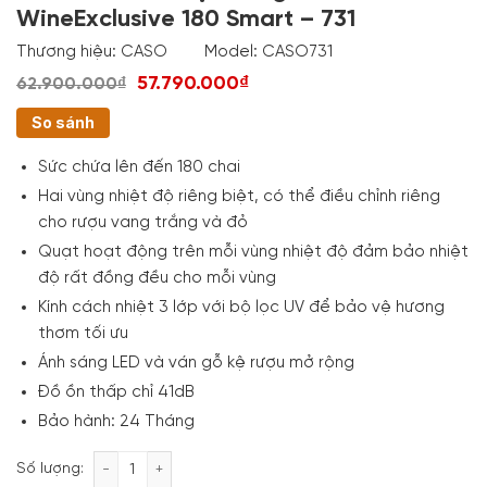
WineExclusive 180 Smart – 731
Thương hiệu:
CASO
Model:
CASO731
57.790.000₫
62.900.000₫
So sánh
Sức chứa lên đến 180 chai
Hai vùng nhiệt độ riêng biệt, có thể điều chỉnh riêng
cho rượu vang trắng và đỏ
Quạt hoạt động trên mỗi vùng nhiệt độ đảm bảo nhiệt
độ rất đồng đều cho mỗi vùng
Kính cách nhiệt 3 lớp với bộ lọc UV để bảo vệ hương
thơm tối ưu
Ánh sáng LED và ván gỗ kệ rượu mở rộng
Đồ ồn thấp chỉ 41dB
Bảo hành: 24 Tháng
Tủ Bảo Quản Rượu Vang CASO WineExclusive 180 Sm
Số lượng: