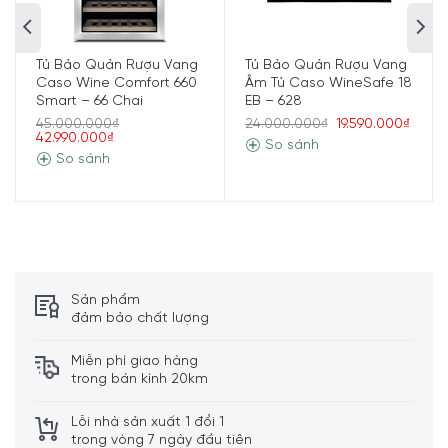
Tủ Bảo Quản Rượu Vang
Tủ Bảo Quản Rượu Vang
Caso Wine Comfort 660
Âm Tủ Caso WineSafe 18
Smart – 66 Chai
EB – 628
45.000.000₫
24.000.000₫
19.590.000₫
42.990.000₫
So sánh
So sánh
Tủ Bảo Quản Rượu Vang CASO
WineExclusive 180 Smart – 731 với công
nghệ nén chuyên nghiệp – cho khí lạnh lưu
lâu dài tối ưu.
Sản phẩm
Phương pháp nén, với hệ thống điều chỉnh nhiệt độ riêng
đảm bảo chất lượng
biệt. Tạo ra một luồng không khí lạnh bền bỉ tối ưu cho
rượu vang của bạn luôn trong trạng thái tốt nhất.
Miễn phí giao hàng
trong bán kính 20km
Nhờ máy nén rung thấp, giảm xóc đặc biệt và chân
rung thấp, quá trình lưu trữ rượu mang lại cho rượu vang
Lỗi nhà sản xuất 1 đổi 1
của bạn sự ổn định, không làm rung lắc trong quá trình
trong vòng 7 ngày đầu tiên