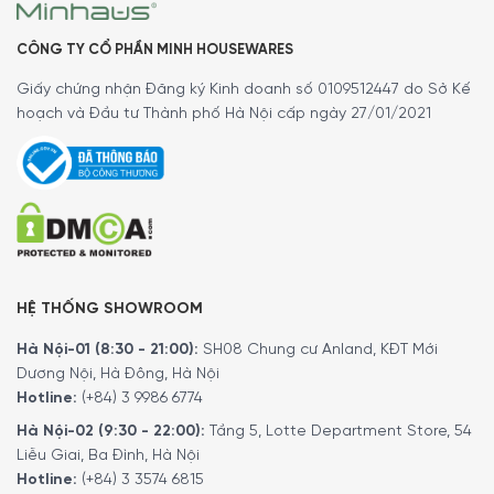
biệt là trong môi trường ánh sáng yếu, ánh sáng lan tỏa
CÔNG TY CỔ PHẦN MINH HOUSEWARES
một bầu không khí tuyệt vời và ấm cúng. Bạn cũng có thể
đặt các chai rượu trên kệ và có thể tháo rời hoặc loại bỏ
Giấy chứng nhận Đăng ký Kinh doanh số 0109512447 do Sở Kế
các kệ để lưu trữ chai với nhiệt độ khác nhau.
hoạch và Đầu tư Thành phố Hà Nội cấp ngày 27/01/2021
HỆ THỐNG SHOWROOM
Hà Nội-01 (8:30 - 21:00):
SH08 Chung cư Anland, KĐT Mới
Dương Nội, Hà Đông, Hà Nội
Hotline:
(+84) 3 9986 6774
Hà Nội-02 (9:30 - 22:00):
Tầng 5, Lotte Department Store, 54
Liễu Giai, Ba Đình, Hà Nội
Hotline:
(+84) 3 3574 6815