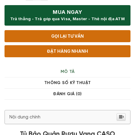
MUA NGAY
Trả thẳng - Trả góp qua Visa, Master - Thẻ nội địa ATM
GỌI LẠI TƯ VẤN
ĐẶT HÀNG NHANH
MÔ TẢ
THÔNG SỐ KỸ THUẬT
ĐÁNH GIÁ (0)
Nội dung chính
Tủ Bảo Quản Rượu Vang CASO