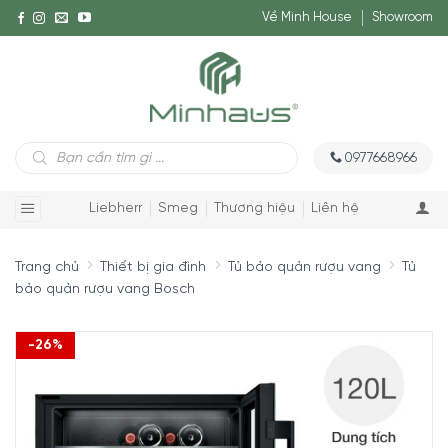
Về Minh House
Showroom
Tìm
0977668966
kiếm
sản
phẩm
Liebherr
Smeg
Thương hiệu
Liên hệ
Trang chủ
Thiết bị gia đình
Tủ bảo quản rượu vang
Tủ
bảo quản rượu vang Bosch
-26%