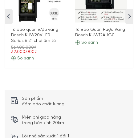
Bosch KUW21AHG0 Series 6.
Tủ bảo quản rượu vang
Tủ Bảo Quản Rượu Vang
Bosch KUW20VHF0
Bosch KUW12AHG0
Series 6 21 chai âm tủ
So sánh
56.400.000₫
32.000.000₫
So sánh
Hai vùng nhiệt độ cho các loại rượu khác
Sản phẩm
nhau
đảm bảo chất lượng
Rượu vang trắng và rượu vang đỏ cần những vùng nhiệt
Miễn phí giao hàng
độ khác nhau để được bảo quản tốt nhất. Vậy thì chúng
trong bán kính 20km
ta phải cần tới hai thiết bị cho hai loại rượu? Hãy quên
Lỗi nhà sản xuất 1 đổi 1
điều đó đi vì đã có Tủ Bảo Quản Rượu Vang Bosch