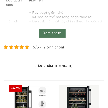
bảo quản
Máy nén
rượu
– Ray trượt giảm chấn
– Kệ kéo có thể mở rộng hoặc tháo rời
Tiện ích
– Đèn LED nội thất tùy chỉnh theo nhu cầu sử
dụng
– Chân đế có thể điều chỉnh chiều cao
Xem thêm
Kích thước
Cao 81,8 cm x Rộng 59,8 cm x Sâu 58,1 cm –
thiết bị –
41,5 kg
Khối lượng
5/5 - (2 bình chọn)
Khác với các loại rượu thông thường khác, rượu vang
càng để lâu thì lại càng ngon, tuy nhiên chúng cần được
SẢN PHẨM TƯƠNG TỰ
“để lâu” trong một điều kiện lí tưởng về nhiệt độ và độ
ẩm. Làm thế nào để bảo quản rượu vang một cách chính
xác, hiệu quả cao là một vấn đề tốn khá nhiều thời gian
để suy nghĩ.
-43%
Hôm nay,
Minhaus
sẽ “mách nước” quý khách hàng một
sản phẩm
tủ bảo quản rượu vang Bosch
đẳng cấp, hiệu
quả đến từ thương hiệu Đức, Tủ Bảo Quản Rượu Vang