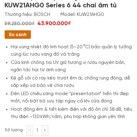
KUW21AHG0 Series 6 44 chai âm tủ
Thương hiệu:
BOSCH
Model:
KUW21AHG0
43.900.000₫
59.250.000₫
So sánh
Hai vùng nhiệt độ linh hoạt (5–20 °C) bảo quản lý tưởng
cùng lúc rượu vang đỏ và trắng
Cửa kính chống tia UV giữ hương vị rượu nguyên bản,
ngăn tác hại từ ánh sáng
Kệ gỗ sồi có ray kéo trượt êm ái, chống rung động, dễ
sắp xếp và bảo vệ chai rượu
Đèn LED chiếu sáng mode “presentation” hiển thị đẹp
mắt, nổi bật bộ sưu tập ngay cả khi cửa đóng
Hoạt động êm & tiết kiệm điện với độ ồn chỉ 38 dB, tiêu
thụ điện ~130 kWh/năm, phù hợp không gian yên tĩnh
Tủ bảo quản rượu vang Bosch KUW21AHG0 Series 6 
Số lượng: