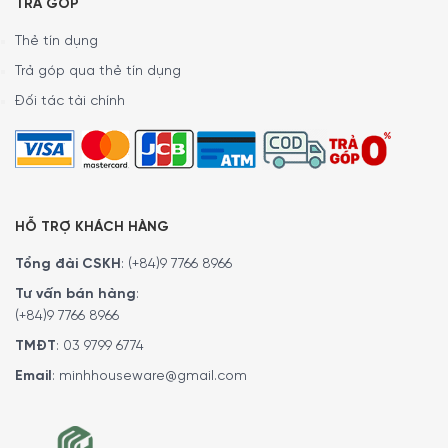
TRẢ GÓP
Thẻ tín dụng
Trả góp qua thẻ tín dụng
Đối tác tài chính
HỖ TRỢ KHÁCH HÀNG
Tổng đài CSKH
:
(+84)9 7766 8966
Tư vấn bán hàng
:
(+84)9 7766 8966
TMĐT
:
03 9799 6774
Email
:
minhhouseware@gmail.com
Kinh nghiệm bảo quản rượu vang trong Tủ
Bảo Quản Rượu Vang Bosch KUW21AHG0
Series 6