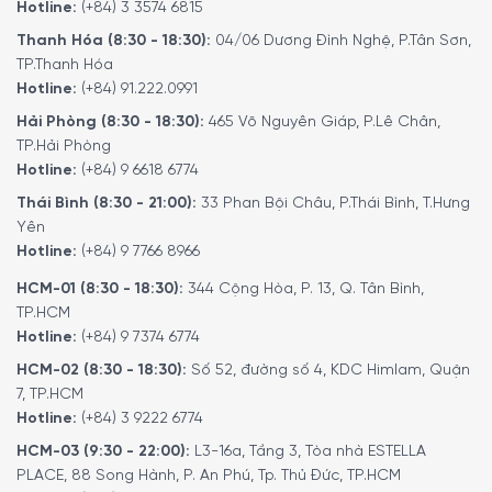
Hotline:
(+84) 3 3574 6815
Hoặc Quý khách có thể đến trực tiếp
hệ thống
Thanh Hóa (8:30 - 18:30):
04/06 Dương Đình Nghệ, P.Tân Sơn,
showroom
của
Minh House
trên toàn quốc để trải
TP.Thanh Hóa
nghiệm sản phẩm này.
Hotline:
(+84) 91.222.0991
Hải Phòng (8:30 - 18:30):
465 Võ Nguyên Giáp, P.Lê Chân,
TP.Hải Phòng
Hotline:
(+84) 9 6618 6774
Thái Bình (8:30 - 21:00):
33 Phan Bội Châu, P.Thái Bình, T.Hưng
Yên
Hotline:
(+84) 9 7766 8966
HCM-01 (8:30 - 18:30):
344 Cộng Hòa, P. 13, Q. Tân Bình,
TP.HCM
Hotline:
(+84) 9 7374 6774
HCM-02 (8:30 - 18:30):
Số 52, đường số 4, KDC Himlam, Quận
MINH HOUSE CAM KẾT
:
7, TP.HCM
Hotline:
(+84) 3 9222 6774
Giao hàng nhanh chóng toàn quốc.
Bảo hành bằng thẻ bảo hành chính hãng từ công ty.
HCM-03 (9:30 - 22:00):
L3-16a, Tầng 3, Tòa nhà ESTELLA
PLACE, 88 Song Hành, P. An Phú, Tp. Thủ Đức, TP.HCM
Hàng đúng nguồn gốc, chính hãng, nhập khẩu Đức & EU.