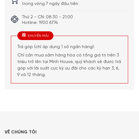
trong vòng 7 ngày đầu tiên
KUW21AHG0 Series 6. Trong tủ rượu này của Bosh, dải
nhiệt độ từ 5 tới 20 độ C được chia thành 2 vùng để giữ
Thứ 2 - CN: 08:30 - 21:00
cho các loại rượu luôn ở nhiệt độ uống lý tưởng. Quý
Hotline: 1900 6774
khách có thể chọn ngăn trên hoặc ngăn dưới của tủ để
KHUYẾN MÃI
có được mức nhiệt hoàn hảo nhất cho rượu của mình.
Trả góp (chỉ áp dụng 1 số ngân hàng):
Chỉ cần mua sắm hàng hóa có tổng giá trị trên 3
triệu trở lên tại Minh House, quý khách sẽ được trả
góp với lãi suất cực kỳ ưu đãi cho các kỳ hạn 3, 6,
9 và 12 tháng.
VỀ CHÚNG TÔI
Đèn LED chiếu sáng tôn lên vẻ đẹp đẳng