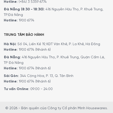
Hotline:
(+84) 3 5359 6774
Nếu bạn đã tìm hiểu về dòng sản phẩm “Tủ Bảo Quản
Đà Nẵng (8:30 - 18:30):
416 Nguyễn Hữu Thọ, P. Khuê Trung,
Rượu Vang Bosch KUW21AHG0 Series 6” nhưng vẫn chưa
TP.Đà Nẵng
hoàn toàn hài lòng, đừng lo lắng. Chúng tôi có nhiều lựa
Hotline:
1900 6774
chọn khác để bạn tham khảo. Bạn có thể khám phá thêm
các dòng sản phẩm khác như
Tủ bảo quản rượu vang
TRUNG TÂM BẢO HÀNH
Gaggenau
,
Tủ bảo quản Rượu Vang Siemens
,
Tủ Bảo
Quản Rượu Vang Liebherr
, và
Tủ bảo quản rượu vang
Hà Nội:
Số 04, Liền Kề 19, KĐT Văn Khê, P. La Khê, Hà Đông
Caso
. Tại đây, bạn sẽ tìm thấy nhiều sản phẩm khác biệt
Hotline:
1900 6774 (Nhánh 6)
và phù hợp với nhu cầu của mình. Đừng quên ghé thăm
Tủ
Đà Nẵng:
416 Nguyễn Hữu Thọ, P. Khuê Trung, Quận Cẩm Lệ,
Bảo Quản Rượu Vang
để có thêm nhiều sự lựa chọn.
TP Đà Nẵng
Hotline:
1900 6774 (Nhánh 6)
Để phục vụ khách hàng tốt hơn trong việc sử dụng hoặc
Sài Gòn:
344 Cộng Hòa, P. 13, Q. Tân Bình
Hotline:
1900 6774 (Nhánh 6)
tìm hiểu về các tính năng của các sản phẩm gia dụng.
Minh House đã cho ra đời kênh
Youtube
với rất nhiều nội
Tư vấn Online:
09:00 - 24:00
dung thú vị. Quý khách có thể theo dõi kênh youtube
bằng liên kết
tại đây
.
© 2026 - Bản quyền của Công ty Cổ phần Minh Housewares.