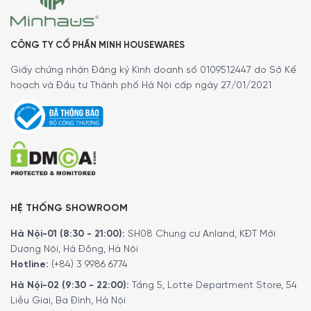
7-8 ° C: Rượu vang trắng nhẹ ví dụ Riesling và Sylvaner,
Muscat, Pinot Grigio và Prosecco
CÔNG TY CỔ PHẦN MINH HOUSEWARES
10-11 ° C: Rượu vang trắng và hồng, ví dụ Spätlesen
Giấy chứng nhận Đăng ký Kinh doanh số 0109512447 do Sở Kế
trắng, Chardonnays,..
hoạch và Đầu tư Thành phố Hà Nội cấp ngày 27/01/2021
12-13 ° C: Rượu vang trắng nhiều lớp, mạnh, ví dụ như
Trockenbeerenauslese
14 – 15 ° C: Rượu vang mới, đỏ nhạt, ví dụ như Trollinger,
Portugieser màu xanh, Beaujolais
16 – 17 ° C: Rượu vang đỏ đậm ví dụ như Spätburgunder,
Dornfelder, Lemberger hoặc đỏ Bordeaux
18 ° C: Rượu vang đỏ mạnh ví dụ như Spätburgunder và
HỆ THỐNG SHOWROOM
Lemberger Auslesen
Hà Nội-01 (8:30 - 21:00):
SH08 Chung cư Anland, KĐT Mới
Để đặt mua sản phẩm, Quý khách hàng vui lòng liên hệ:
Dương Nội, Hà Đông, Hà Nội
Hotline:
1900 6774
hoặc
024 7300 6774
để nhận được
Hotline:
(+84) 3 9986 6774
những tư vấn chi tiết và đặt mua sản phẩm.
Hà Nội-02 (9:30 - 22:00):
Tầng 5, Lotte Department Store, 54
Hoặc Đặt hàng trực tiếp trên website, Minh House sẽ
Liễu Giai, Ba Đình, Hà Nội
gọi lại để xác nhận đơn hàng với quý khách.