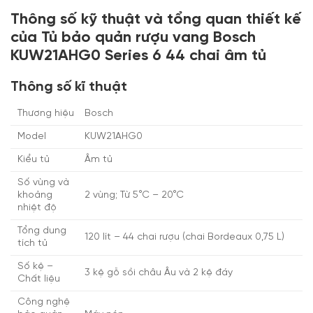
Thông số kỹ thuật và tổng quan thiết kế
của Tủ bảo quản rượu vang Bosch
KUW21AHG0 Series 6 44 chai âm tủ
Thông số kĩ thuật
Thương hiệu
Bosch
Model
KUW21AHG0
Kiểu tủ
Âm tủ
Số vùng và
khoảng
2 vùng; Từ 5°C – 20°C
nhiệt độ
Tổng dung
120 lít – 44 chai rượu (chai Bordeaux 0,75 L)
tích tủ
Số kệ –
3 kệ gỗ sồi châu Âu và 2 kệ đáy
Chất liệu
Công nghệ