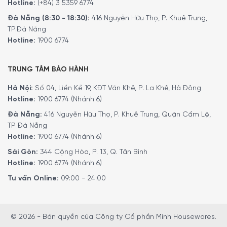
Hotline:
(+84) 3 5359 6774
Đà Nẵng (8:30 - 18:30):
416 Nguyễn Hữu Thọ, P. Khuê Trung,
TP.Đà Nẵng
Hotline:
1900 6774
TRUNG TÂM BẢO HÀNH
Hà Nội:
Số 04, Liền Kề 19, KĐT Văn Khê, P. La Khê, Hà Đông
Hotline:
1900 6774 (Nhánh 6)
Đà Nẵng:
416 Nguyễn Hữu Thọ, P. Khuê Trung, Quận Cẩm Lệ,
TP Đà Nẵng
Để đặt mua sản phẩm, Quý khách hàng vui lòng liên hệ:
Hotline:
1900 6774 (Nhánh 6)
Hotline:
1900 6774
hoặc
024 7300 6774
để nhận được
Sài Gòn:
344 Cộng Hòa, P. 13, Q. Tân Bình
những tư vấn chi tiết và đặt mua sản phẩm.
Hotline:
1900 6774 (Nhánh 6)
Hoặc Đặt hàng trực tiếp trên website, Minh House sẽ
Tư vấn Online:
09:00 - 24:00
gọi lại để xác nhận đơn hàng với quý khách.
Hoặc Quý khách có thể đến trực tiếp
hệ thống
showroom
của
Minh House
trên toàn quốc để trải
© 2026 - Bản quyền của Công ty Cổ phần Minh Housewares.