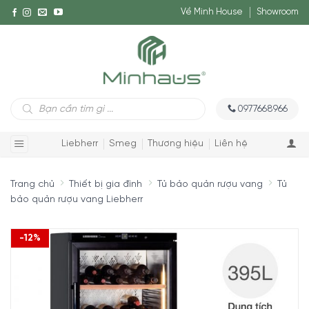
Về Minh House
Showroom
Tìm
0977668966
kiếm
sản
phẩm
Liebherr
Smeg
Thương hiệu
Liên hệ
Trang chủ
Thiết bị gia đình
Tủ bảo quản rượu vang
Tủ
bảo quản rượu vang Liebherr
-12%