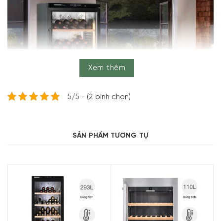
Xem thêm
5/5 - (2 bình chọn)
SẢN PHẨM TƯƠNG TỰ
Thông số kỹ thuật và tổng quan tủ bảo
quản rượu vang Liebherr WKb 4112
Barrique 168 chai độc lập