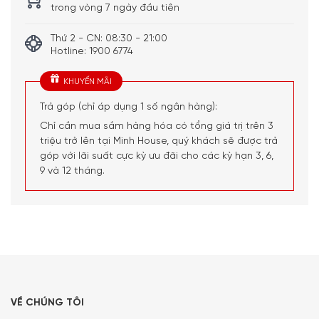
trong vòng 7 ngày đầu tiên
Kích thước thiết bị
Cao 164,6 cm x Ngang 65,7 cm x
– Khối lượng
Sâu 66,3 cm – Nặng 78 kg
Thứ 2 - CN: 08:30 - 21:00
Hotline: 1900 6774
Kệ trưng bày rượu vang
Trong Tủ Bảo Quản Rượu Vang
Liebherr WKb 4112
có một
KHUYẾN MÃI
kệ trưng bày rượu hoàn hảo để vừa giữ những chai rượu ở
Trả góp (chỉ áp dụng 1 số ngân hàng):
mức nhiệt độ tối ưu, vừa có thể phô trương được vẻ đẹp
Chỉ cần mua sắm hàng hóa có tổng giá trị trên 3
mê hoặc của thức uống hảo hạng này. Thiết kế kệ này đủ
triệu trở lên tại Minh House, quý khách sẽ được trả
linh hoạt cho 6 chai rượu vang ở phía sau hoặc phía bên
góp với lãi suất cực kỳ ưu đãi cho các kỳ hạn 3, 6,
cạnh.
9 và 12 tháng.
Cảnh báo mở cửa
Để bảo quản rượu tốt nhất, cảnh báo chuông cửa bằng
âm thanh sẽ phát ra nếu quý khách mở cửa Tủ Bảo Quản
Rượu Vang Liebherr WKb 4112 quá 60 giây.
VỀ CHÚNG TÔI