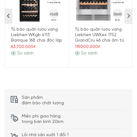
Thông số kỹ thuật
Thương hiệu
Liebherr
Tủ bảo quản rượu vang
Tủ bảo quản rượu vang
Model
WKb 4112
Liebherr WKgb 4113
Liebherr UWKes 1752
Barrique 168 chai độc lập
GrandCru 46 chai âm tủ
Kiểu tủ
Độc lập
63.700.000₫
119.000.000₫
So sánh
So sánh
Số vùng và khoảng
1 vùng; từ 5°C – 20°C
nhiệt độ
Dung tích
395 lít – 168 chai rượu (0,75 lít)
Số kệ – Chất liệu
6 kệ – Trong đó có 5 kệ gỗ sồi
kệ
Công nghệ bảo
Sản phẩm
Máy nén
quản rượu
đảm bảo chất lượng
Cảnh báo cửa mở
Miễn phí giao hàng
Khoá cửa tủ
Tiện ích
trong bán kính 20km
Kệ trưng bày bảo quản các chai
rượu đã mở nắp
Lỗi nhà sản xuất 1 đổi 1