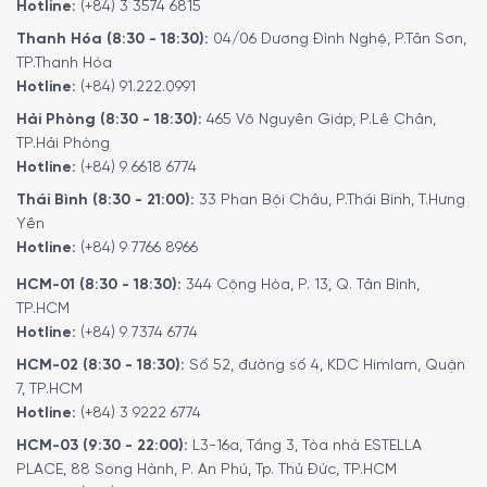
Hotline:
(+84) 3 3574 6815
Độ ẩm lý tưởng
Thanh Hóa (8:30 - 18:30):
04/06 Dương Đình Nghệ, P.Tân Sơn,
Duy trì độ ẩm thích hợp là một yếu tố cực kì quan trọng
TP.Thanh Hóa
Hotline:
(+84) 91.222.0991
đối với việc bảo quản rượu vang. Ở mức độ ẩm lý tưởng,
nút chai sẽ không bị khô. Rượu cần được bảo quản ở vị trí
Hải Phòng (8:30 - 18:30):
465 Võ Nguyên Giáp, P.Lê Chân,
nằm ngang để giữ ẩm từ bên trong. Với độ ẩm không khí
TP.Hải Phòng
trên 50%, Tủ Bảo Quản Rượu Vang Liebherr WKb 4112 đảm
Hotline:
(+84) 9 6618 6774
bảo các điều kiện hoàn hảo. Quý khách có thể kiểm soát
Thái Bình (8:30 - 21:00):
33 Phan Bội Châu, P.Thái Bình, T.Hưng
độ ẩm không khí theo yêu cầu trong tủ bảo quản rượu
Yên
bằng cách nhấn nút thông gió.
Hotline:
(+84) 9 7766 8966
HCM-01 (8:30 - 18:30):
344 Cộng Hòa, P. 13, Q. Tân Bình,
TP.HCM
Hotline:
(+84) 9 7374 6774
HCM-02 (8:30 - 18:30):
Số 52, đường số 4, KDC Himlam, Quận
7, TP.HCM
Hotline:
(+84) 3 9222 6774
HCM-03 (9:30 - 22:00):
L3-16a, Tầng 3, Tòa nhà ESTELLA
PLACE, 88 Song Hành, P. An Phú, Tp. Thủ Đức, TP.HCM