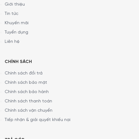
Giới thiệu
Tin tức
Khuyến mãi
Tuyển dụng
Liên hệ
CHÍNH SÁCH
Chính sách đổi trả
Chính sách bảo mật
Chính sách bảo hành
Chính sách thanh toán
Chính sách vận chuyển
Tiếp nhận & giải quyết khiếu nại
Bản lề cửa có thể thay đổi
Tủ Bảo Quản Rượu Vang Liebherr WKb 4112 được lắp đặt