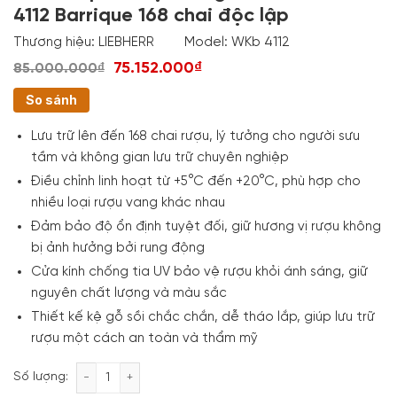
4112 Barrique 168 chai độc lập
Thương hiệu:
LIEBHERR
Model:
WKb 4112
75.152.000₫
85.000.000₫
So sánh
Lưu trữ lên đến 168 chai rượu, lý tưởng cho người sưu
tầm và không gian lưu trữ chuyên nghiệp
Điều chỉnh linh hoạt từ +5°C đến +20°C, phù hợp cho
nhiều loại rượu vang khác nhau
Đảm bảo độ ổn định tuyệt đối, giữ hương vị rượu không
bị ảnh hưởng bởi rung động
Cửa kính chống tia UV bảo vệ rượu khỏi ánh sáng, giữ
nguyên chất lượng và màu sắc
Thiết kế kệ gỗ sồi chắc chắn, dễ tháo lắp, giúp lưu trữ
rượu một cách an toàn và thẩm mỹ
Tủ bảo quản rượu vang Liebherr WKb 4112 Barrique 
Số lượng: