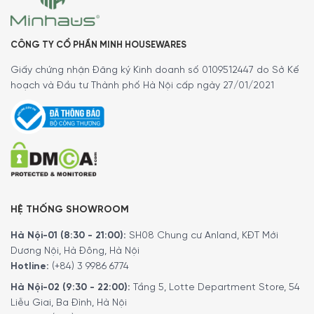
CÔNG TY CỔ PHẦN MINH HOUSEWARES
Giấy chứng nhận Đăng ký Kinh doanh số 0109512447 do Sở Kế
hoạch và Đầu tư Thành phố Hà Nội cấp ngày 27/01/2021
Lưu trữ độ rung thấp
HỆ THỐNG SHOWROOM
Ngay cả những rung động nhẹ cũng có thể làm xáo trộn
Hà Nội-01 (8:30 - 21:00):
SH08 Chung cư Anland, KĐT Mới
độ chín của rượu vang và ngăn chất tannin lắng xuống.
Dương Nội, Hà Đông, Hà Nội
Máy nén được trang bị trên Liebherr WKb 4112 đảm bảo
Hotline:
(+84) 3 9986 6774
độ rung đặc biệt thấp đồng nghĩa với việc rượu sẽ được
Hà Nội-02 (9:30 - 22:00):
Tầng 5, Lotte Department Store, 54
bảo quản tối ưu.
Liễu Giai, Ba Đình, Hà Nội