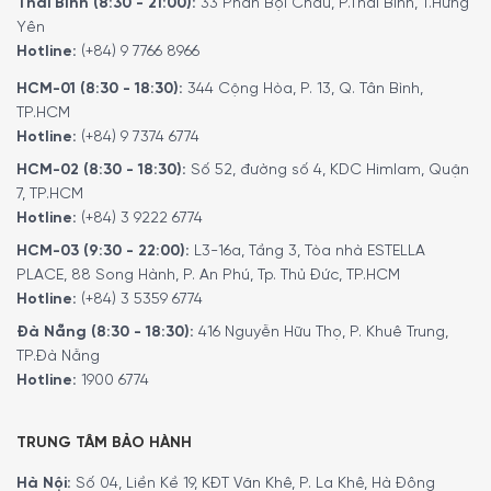
Thái Bình (8:30 - 21:00):
33 Phan Bội Châu, P.Thái Bình, T.Hưng
Yên
Hotline:
(+84) 9 7766 8966
Ngoài việc điều chỉnh nhiệt độ, độ ẩm cũng đóng vai trò
HCM-01 (8:30 - 18:30):
344 Cộng Hòa, P. 13, Q. Tân Bình,
quan trọng trong quá trình bảo quản rượu, ảnh hưởng trực
TP.HCM
tiếp đến chất lượng và sự phát triển hương vị của rượu.
Hotline:
(+84) 9 7374 6774
Một trong những biểu hiện của mức độ ẩm lý tưởng là
HCM-02 (8:30 - 18:30):
Số 52, đường số 4, KDC Himlam, Quận
việc nút bần của chai rượu không bị khô, và rượu được
7, TP.HCM
bảo quản có được điều kiện hoàn hảo nhất để “chín”.
Hotline:
(+84) 3 9222 6774
HCM-03 (9:30 - 22:00):
L3-16a, Tầng 3, Tòa nhà ESTELLA
Độ ẩm không khí của Tủ Bảo Rượu Vang Liebherr WTes
PLACE, 88 Song Hành, P. An Phú, Tp. Thủ Đức, TP.HCM
5872 được duy trì ở mức trên 50%, một mức độ ẩm lý
Hotline:
(+84) 3 5359 6774
tưởng để đảm bảo hương vị của rượu không bị ảnh hưởng
và rượu có thể phát triển tốt nhất.
Đà Nẵng (8:30 - 18:30):
416 Nguyễn Hữu Thọ, P. Khuê Trung,
TP.Đà Nẵng
Quý khách có thể điều chỉnh mức độ ẩm theo nhu cầu
Hotline:
1900 6774
thông qua việc sử dụng nút thông gió trên bảng điều
khiển. Điều này cho phép người dùng tùy chỉnh môi trường
TRUNG TÂM BẢO HÀNH
bảo quản rượu vang, đảm bảo rằng mỗi chai rượu được
lưu trữ trong điều kiện lý tưởng để giữ hương vị và chất
Hà Nội:
Số 04, Liền Kề 19, KĐT Văn Khê, P. La Khê, Hà Đông