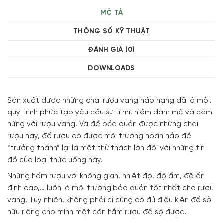
MÔ TẢ
THÔNG SỐ KỸ THUẬT
ĐÁNH GIÁ (0)
DOWNLOADS
Sản xuất được những chai rượu vang hảo hạng đã là một
quy trình phức tạp yêu cầu sự tỉ mỉ, niềm đam mê và cảm
hứng với rượu vang. Và để bảo quản được những chai
rượu này, để rượu có được môi trường hoàn hảo để
“trưởng thành” lại là một thử thách lớn đối với những tín
đồ của loại thức uống này.
Những hầm rượu với không gian, nhiệt độ, độ ẩm, độ ổn
định cao,… luôn là môi trường bảo quản tốt nhất cho rượu
vang. Tuy nhiên, không phải ai cũng có đủ điều kiện để sở
hữu riêng cho mình một căn hầm rượu đồ sộ được.