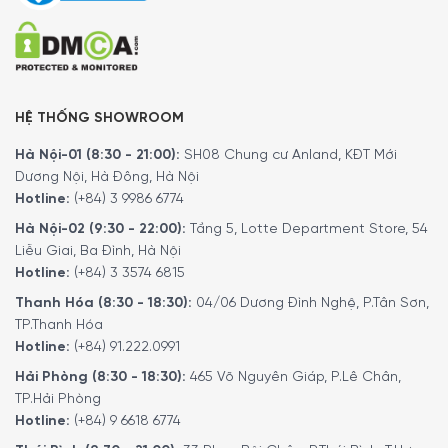
Đảm bảo mức độ ẩm lý tưởng >50%
HỆ THỐNG SHOWROOM
Hà Nội-01 (8:30 - 21:00):
SH08 Chung cư Anland, KĐT Mới
Dương Nội, Hà Đông, Hà Nội
Hotline:
(+84) 3 9986 6774
Hà Nội-02 (9:30 - 22:00):
Tầng 5, Lotte Department Store, 54
Liễu Giai, Ba Đình, Hà Nội
Hotline:
(+84) 3 3574 6815
Thanh Hóa (8:30 - 18:30):
04/06 Dương Đình Nghệ, P.Tân Sơn,
TP.Thanh Hóa
Hotline:
(+84) 91.222.0991
Hải Phòng (8:30 - 18:30):
465 Võ Nguyên Giáp, P.Lê Chân,
TP.Hải Phòng
Hotline:
(+84) 9 6618 6774