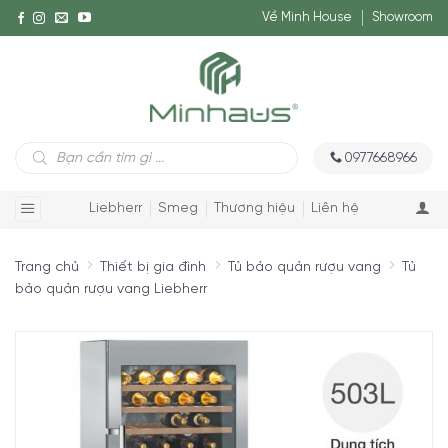
Về Minh House
Showroom
Tìm
0977668966
kiếm
sản
phẩm
Liebherr
Smeg
Thương hiệu
Liên hệ
Trang chủ
Thiết bị gia đình
Tủ bảo quản rượu vang
Tủ
bảo quản rượu vang Liebherr