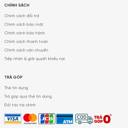
Rượu Vang Liebherr WTes 5872 Vinidor 3
CHÍNH SÁCH
Vùng Nhiệt Độ
Chính sách đổi trả
3 vùng nhiệt độ – phạm vi nhiệt độ +5 °C
Chính sách bảo mật
đến +20 °C
Chính sách bảo hành
Chính sách thanh toán
Chính sách vận chuyển
Tiếp nhận & giải quyết khiếu nại
TRẢ GÓP
Thẻ tín dụng
Trả góp qua thẻ tín dụng
Đối tác tài chính