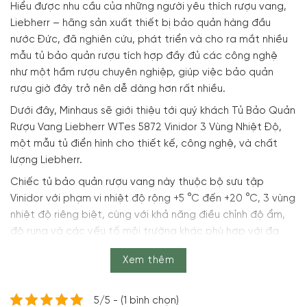
Hiểu được nhu cầu của những người yêu thích rượu vang,
Liebherr – hãng sản xuất thiết bị bảo quản hàng đầu
nước Đức, đã nghiên cứu, phát triển và cho ra mắt nhiều
mẫu tủ bảo quản rượu tích hợp đầy đủ các công nghệ
như một hầm rượu chuyên nghiệp, giúp việc bảo quản
rượu giờ đây trở nên dễ dàng hơn rất nhiều.
Dưới đây, Minhaus sẽ giới thiệu tới quý khách Tủ Bảo Quản
Rượu Vang Liebherr WTes 5872 Vinidor 3 Vùng Nhiệt Độ,
một mẫu tủ điển hình cho thiết kế, công nghệ, và chất
lượng Liebherr.
Chiếc tủ bảo quản rượu vang này thuộc bộ sưu tập
Vinidor với phạm vi nhiệt độ rộng +5 °C đến +20 °C, 3 vùng
nhiệt độ riêng biệt, cùng với khả năng điều chỉnh độ ẩm,
độ rung và các yếu tố môi trường khác phù hợp với đa
dạng nhu cầu bảo quản rượu.
Xem thêm
Nội dung chính
5/5 - (1 bình chọn)