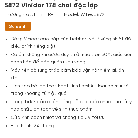
5872 Vinidor 178 chai độc lập
Thương hiệu:
LIEBHERR
Model:
WTes 5872
So sánh
Dòng Vinidor cao cấp của Liebherr với 3 vùng nhiệt độ
điều chỉnh riêng biệt
Độ ẩm không khí được duy trì ở mức trên 50%, điều kiện
hoàn hảo để bảo quản rượu vang
Máy nén độ rung thấp đảm bảo vận hành êm ái, ổn
định
Tích hợp bộ lọc than hoạt tính FreshAir, loại bỏ mùi hôi
trong khoang tủ hiệu quả
Trang bị kệ bảo quản bằng gỗ cao cấp chưa qua sử lý
hóa chất, an toàn vệ sinh thực phẩm
Cửa kính cách nhiệt và chống tia UV tối ưu
Bảo hành: 24 tháng