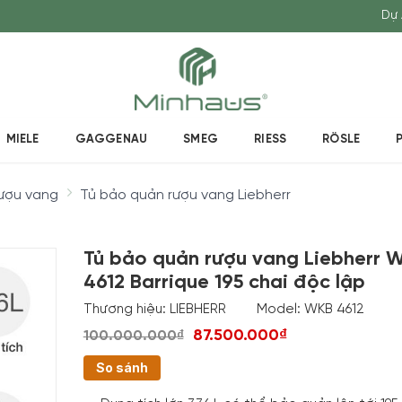
Dự 
MIELE
GAGGENAU
SMEG
RIESS
RÖSLE
ượu vang
Tủ bảo quản rượu vang Liebherr
Tủ bảo quản rượu vang Liebherr 
4612 Barrique 195 chai độc lập
Thương hiệu:
LIEBHERR
Model:
WKB 4612
87.500.000₫
100.000.000₫
So sánh