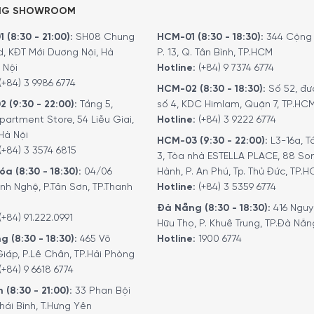
NG SHOWROOM
 (8:30 - 21:00):
SH08 Chung
HCM-01 (8:30 - 18:30):
344 Cộng 
d, KĐT Mới Dương Nội, Hà
P. 13, Q. Tân Bình, TP.HCM
 Nội
Hotline:
(+84) 9 7374 6774
(+84) 3 9986 6774
HCM-02 (8:30 - 18:30):
Số 52, đư
2 (9:30 - 22:00):
Tầng 5,
số 4, KDC Himlam, Quận 7, TP.HC
partment Store, 54 Liễu Giai,
Hotline:
(+84) 3 9222 6774
Hà Nội
HCM-03 (9:30 - 22:00):
L3-16a, T
(+84) 3 3574 6815
3, Tòa nhà ESTELLA PLACE, 88 So
a (8:30 - 18:30):
04/06
Hành, P. An Phú, Tp. Thủ Đức, TP.
nh Nghệ, P.Tân Sơn, TP.Thanh
Hotline:
(+84) 3 5359 6774
Đà Nẵng (8:30 - 18:30):
416 Ngu
(+84) 91.222.0991
Hữu Thọ, P. Khuê Trung, TP.Đà Nẵn
g (8:30 - 18:30):
465 Võ
Hotline:
1900 6774
iáp, P.Lê Chân, TP.Hải Phòng
(+84) 9 6618 6774
 (8:30 - 21:00):
33 Phan Bội
hái Bình, T.Hưng Yên