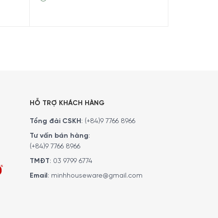
HỖ TRỢ KHÁCH HÀNG
Tổng đài CSKH
:
(+84)9 7766 8966
Tư vấn bán hàng
:
(+84)9 7766 8966
TMĐT
:
03 9799 6774
Email
:
minhhouseware@gmail.com