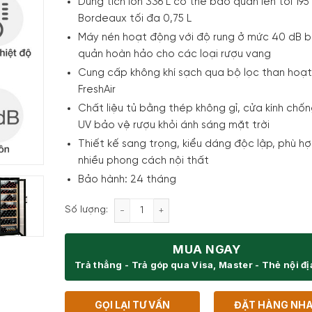
Dung tích lớn 336 L có thể bảo quản lên tới 195
Bordeaux tối đa 0,75 L
Máy nén hoạt động với độ rung ở mức 40 dB 
quản hoàn hảo cho các loại rượu vang
Cung cấp không khí sạch qua bộ lọc than hoạt
FreshAir
Chất liệu tủ bằng thép không gỉ, cửa kính chốn
UV bảo vệ rượu khỏi ánh sáng mặt trời
Thiết kế sang trọng, kiểu dáng độc lập, phù hợ
nhiều phong cách nội thất
Bảo hành: 24 tháng
Tủ bảo quản rượu vang Liebherr WKB 461
Số lượng:
MUA NGAY
Trả thẳng - Trả góp qua Visa, Master - Thẻ nội đ
GỌI LẠI TƯ VẤN
ĐẶT HÀNG NH