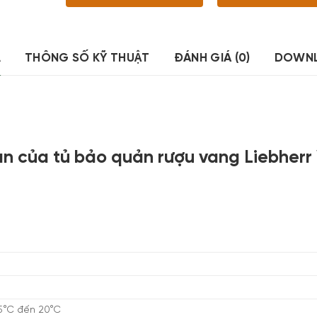
Ả
THÔNG SỐ KỸ THUẬT
ĐÁNH GIÁ (0)
DOWN
an của tủ bảo quản rượu vang Liebherr
 5°C đến 20°C