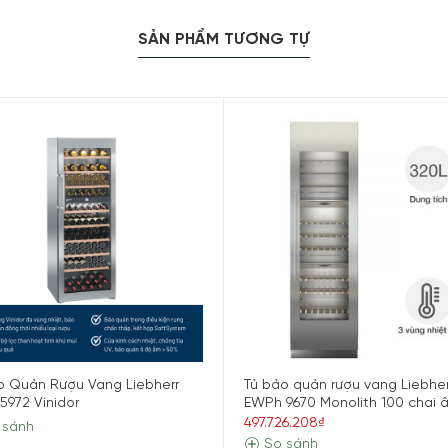
g đỏ, vang trắng đến sâm banh. Đây là giải pháp hoàn hảo cho
SẢN PHẨM TƯƠNG TỰ
o Quản Rượu Vang Liebherr
Tủ bảo quản rượu vang Liebher
5972 Vinidor
EWPh 9670 Monolith 100 chai 
497.726.208₫
 sánh
So sánh