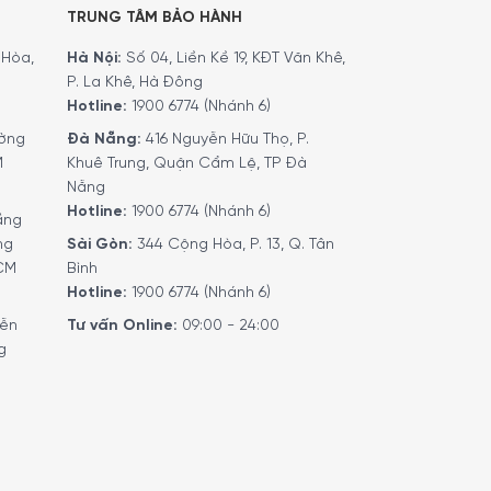
TRUNG TÂM BẢO HÀNH
Hòa,
Hà Nội:
Số 04, Liền Kề 19, KĐT Văn Khê,
P. La Khê, Hà Đông
Hotline:
1900 6774 (Nhánh 6)
ờng
Đà Nẵng:
416 Nguyễn Hữu Thọ, P.
M
Khuê Trung, Quận Cẩm Lệ, TP Đà
Nẵng
Hotline:
1900 6774 (Nhánh 6)
ầng
ng
Sài Gòn:
344 Cộng Hòa, P. 13, Q. Tân
HCM
Bình
Hotline:
1900 6774 (Nhánh 6)
yễn
Tư vấn Online:
09:00 - 24:00
g