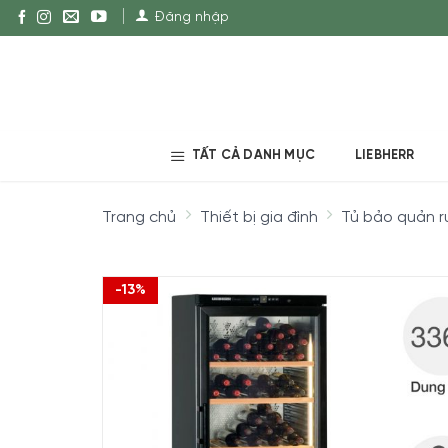
Đăng nhập
TẤT CẢ DANH MỤC
LIEBHERR
Trang chủ
Thiết bị gia đình
Tủ bảo quản r
-13%