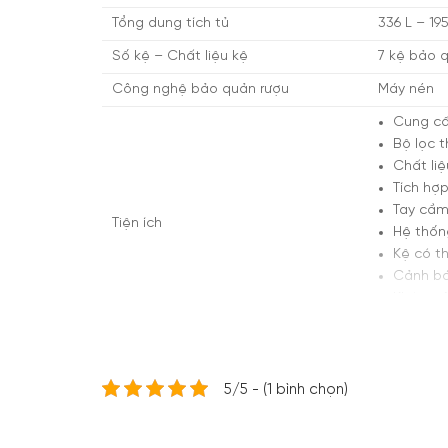
Tổng dung tích tủ
336 L – 19
Số kệ – Chất liệu kệ
7 kệ bảo q
Công nghệ bảo quản rượu
Máy nén
Cung cấ
Bộ lọc 
Chất liệ
Tích hợ
Tay cầm
Tiện ích
Hệ thốn
Kệ có t
Cảnh b
Khóa tr
Trang bị
Kích thước thiết bị – Khối lượng
Cao 184,2
5/5 - (1 bình chọn)
Tủ bảo quản rượu vang Liebherr WKB 4612 được t
vẹn hương vị và chất lượng của từng chai rượu. 