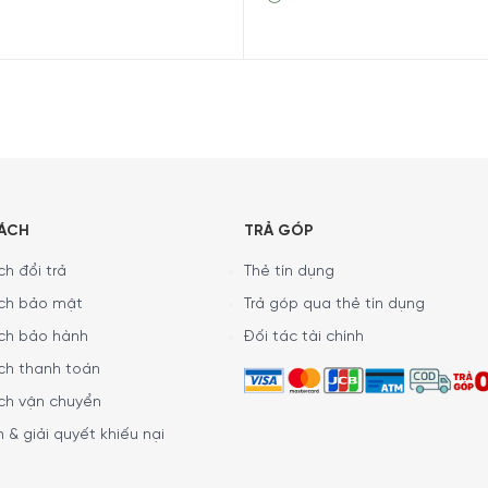
SÁCH
TRẢ GÓP
h đổi trả
Thẻ tín dụng
g Liebherr WKB 4612
ch bảo mật
Trả góp qua thẻ tín dụng
ch bảo hành
Đối tác tài chính
ch thanh toán
ch vận chuyển
 & giải quyết khiếu nại