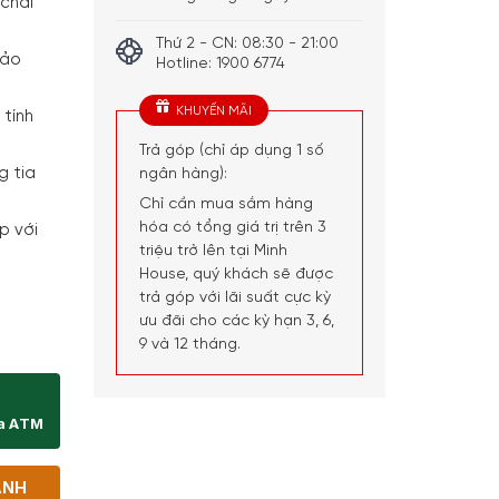
 chai
Thứ 2 - CN: 08:30 - 21:00
bảo
Hotline: 1900 6774
KHUYẾN MÃI
 tính
Trả góp (chỉ áp dụng 1 số
g tia
ngân hàng):
Chỉ cần mua sắm hàng
hóa có tổng giá trị trên 3
p với
triệu trở lên tại Minh
House, quý khách sẽ được
trả góp với lãi suất cực kỳ
ưu đãi cho các kỳ hạn 3, 6,
2 Barrique 195 chai độc lập số lượng
9 và 12 tháng.
ịa ATM
ANH