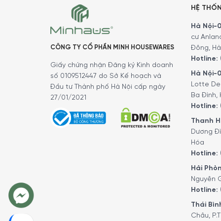
HỆ THỐ
Hà Nội-01
cư Anlan
CÔNG TY CỔ PHẦN MINH HOUSEWARES
Đông, Hà
Hotline:
Giấy chứng nhận Đăng ký Kinh doanh
Hà Nội-0
số 0109512447 do Sở Kế hoạch và
Lotte De
Đầu tư Thành phố Hà Nội cấp ngày
Ba Đình, 
27/01/2021
Hotline:
Thanh Hó
Dương Đì
Hóa
Hotline:
Hải Phòn
Nguyên G
Hotline:
Thái Bình
Châu, P.T