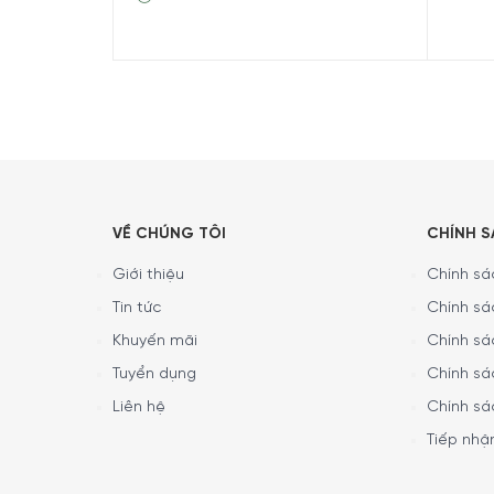
VỀ CHÚNG TÔI
CHÍNH 
Giới thiệu
Chính sác
Tổng quan Tủ bảo quản rượu van
Tin tức
Chính sá
Khuyến mãi
Chính sá
Tuyển dụng
Chính sá
Liên hệ
Chính sá
Tiếp nhận