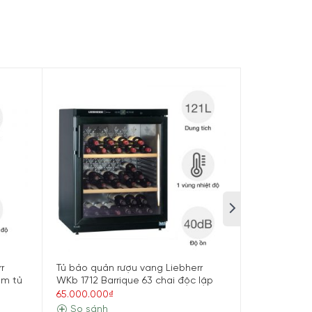
 người yêu rượu, từ gia đình đến nhà hàng, khách
r
Tủ bảo quản rượu vang Liebherr
Tủ bảo quản
âm tủ
WKb 1712 Barrique 63 chai độc lập
EWPi 9471 Mo
65.000.000₫
452.003.328
So sánh
So sánh