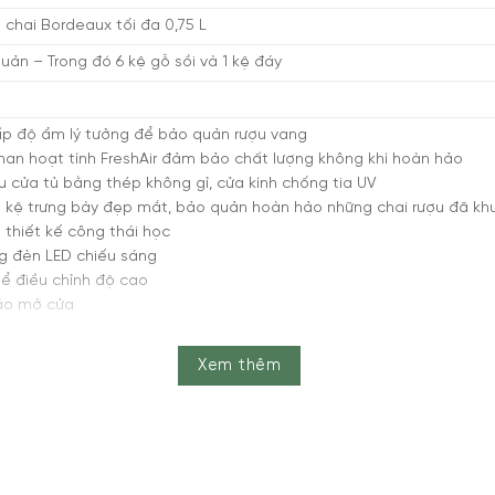
5 chai Bordeaux tối đa 0,75 L
uản – Trong đó 6 kệ gỗ sồi và 1 kệ đáy
p độ ẩm lý tưởng để bảo quản rượu vang
than hoạt tính FreshAir đảm bảo chất lượng không khí hoàn hảo
u cửa tủ bằng thép không gỉ, c
ửa kính chống tia UV
p kệ trưng bày đẹp mắt, bảo quản hoàn hảo những chai rượu đã kh
 thiết kế công thái học
g đèn LED chiếu sáng
hể điều chỉnh độ cao
áo mở cửa
ẻ em
 khóa cho cửa tủ
Xem thêm
 cm x Rộng 65,7 cm x Sâu 66,3 cm – Nặng 86 kg
hiết kế chuyên biệt nhằm đáp ứng nhu cầu lưu trữ và bảo quản 
Với sức chứa lên đến
195 chai rượu Bordeaux (0,75L)
, sản phẩm