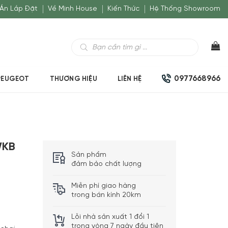
Án Lắp Đặt
Về Minh House
Kiến Thức
Hệ Thống Showroom
Tìm
kiếm
sản
phẩm
0977668966
PEUGEOT
THƯƠNG HIỆU
LIÊN HỆ
WKB
Sản phẩm
đảm bảo chất lượng
Miễn phí giao hàng
trong bán kính 20km
Lỗi nhà sản xuất 1 đổi 1
trong vòng 7 ngày đầu tiên