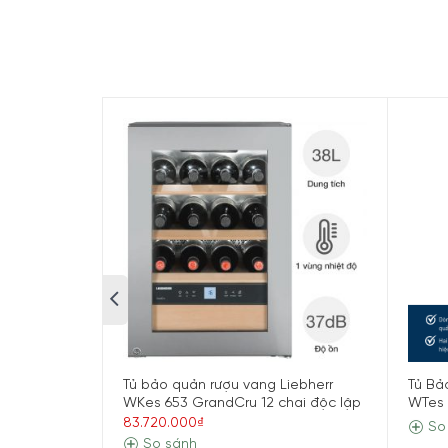
trong việc lưu trữ đa dạng các loại rượu từ van
sạn.
Tủ bảo quản rượu vang Liebherr
Tủ Bả
WKes 653 GrandCru 12 chai độc lập
WTes 
83.720.000₫
So
So sánh