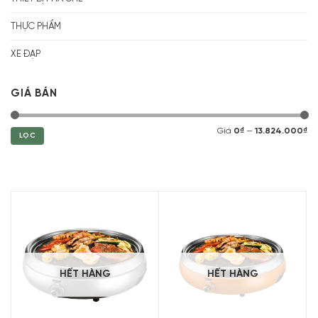
THỰC PHẨM
XE ĐẠP
GIÁ BÁN
Giá
0₫
—
13.824.000₫
LỌC
HẾT HÀNG
HẾT HÀNG