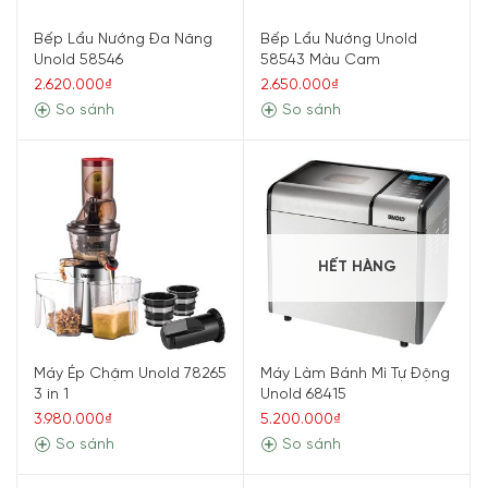
Bếp Lẩu Nướng Đa Năng
Bếp Lẩu Nướng Unold
Unold 58546
58543 Màu Cam
2.620.000₫
2.650.000₫
So sánh
So sánh
HẾT HÀNG
Máy Ép Chậm Unold 78265
Máy Làm Bánh Mì Tự Động
3 in 1
Unold 68415
3.980.000₫
5.200.000₫
So sánh
So sánh