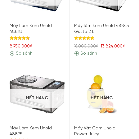
Máy Làm Kem Unold
Máy làm kem Unold 48845
48818
Gusto 2 L
Được xếp
Được xếp
8.950.000₫
13.824.000₫
18.000.000₫
hạng
4.67
hạng
5.00
5 sao
5 sao
So sánh
So sánh
HẾT HÀNG
HẾT HÀNG
Máy Làm Kem Unold
Máy Vắt Cam Unold
48895
Power Juicy