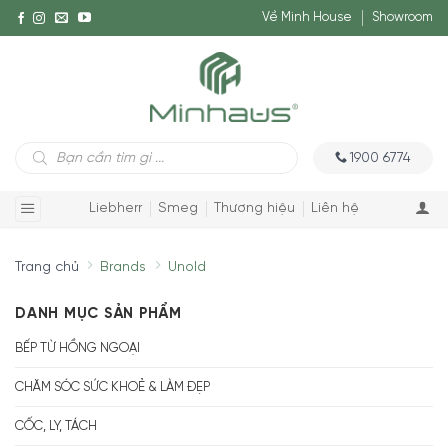
Về Minh House
Showroom
Tìm
1900 6774
kiếm
sản
phẩm
Liebherr
Smeg
Thương hiệu
Liên hệ
Trang chủ
Brands
Unold
DANH MỤC SẢN PHẨM
BẾP TỪ HỒNG NGOẠI
CHĂM SÓC SỨC KHOẺ & LÀM ĐẸP
CỐC, LY, TÁCH