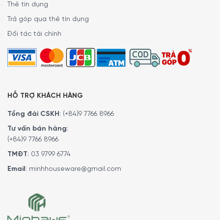
Thẻ tín dụng
Trả góp qua thẻ tín dụng
Đối tác tài chính
HỖ TRỢ KHÁCH HÀNG
Tổng đài CSKH
:
(+84)9 7766 8966
Tư vấn bán hàng
:
(+84)9 7766 8966
TMĐT
:
03 9799 6774
Email
:
minhhouseware@gmail.com