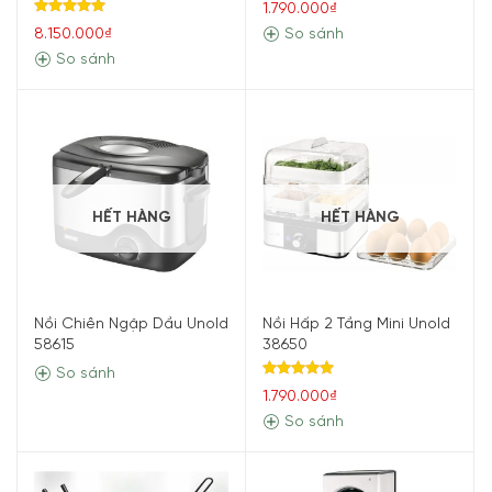
1.790.000₫
Được xếp
8.150.000₫
So sánh
hạng
5.00
5 sao
So sánh
HẾT HÀNG
HẾT HÀNG
Nồi Chiên Ngập Dầu Unold
Nồi Hấp 2 Tầng Mini Unold
58615
38650
So sánh
Được xếp
1.790.000₫
hạng
5.00
5 sao
So sánh