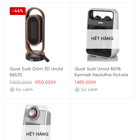
-44%
HẾT HÀNG
Quạt Sưởi Gốm 3D Unold
Quạt Sưởi Unold 86116
86535
Kermaik Heizlufter Rotate
1.950.000₫
1.690.000₫
3.500.000₫
So sánh
So sánh
HẾT HÀNG