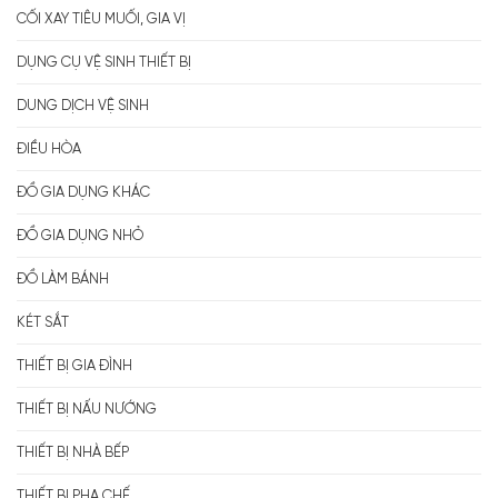
CỐI XAY TIÊU MUỐI, GIA VỊ
DỤNG CỤ VỆ SINH THIẾT BỊ
DUNG DỊCH VỆ SINH
ĐIỀU HÒA
ĐỒ GIA DỤNG KHÁC
ĐỒ GIA DỤNG NHỎ
ĐỒ LÀM BÁNH
KÉT SẮT
THIẾT BỊ GIA ĐÌNH
THIẾT BỊ NẤU NƯỚNG
THIẾT BỊ NHÀ BẾP
THIẾT BỊ PHA CHẾ