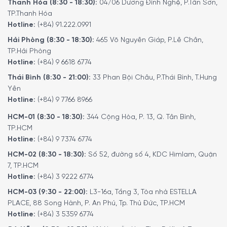
Thanh Hóa (8:30 - 18:30):
04/06 Dương Đình Nghệ, P.Tân Sơn,
TP.Thanh Hóa
Hotline:
(+84) 91.222.0991
Hải Phòng (8:30 - 18:30):
465 Võ Nguyên Giáp, P.Lê Chân,
TP.Hải Phòng
Hotline:
(+84) 9 6618 6774
Thái Bình (8:30 - 21:00):
33 Phan Bội Châu, P.Thái Bình, T.Hưng
Yên
Hotline:
(+84) 9 7766 8966
HCM-01 (8:30 - 18:30):
344 Cộng Hòa, P. 13, Q. Tân Bình,
TP.HCM
Hotline:
(+84) 9 7374 6774
HCM-02 (8:30 - 18:30):
Số 52, đường số 4, KDC Himlam, Quận
7, TP.HCM
Hotline:
(+84) 3 9222 6774
HCM-03 (9:30 - 22:00):
L3-16a, Tầng 3, Tòa nhà ESTELLA
PLACE, 88 Song Hành, P. An Phú, Tp. Thủ Đức, TP.HCM
Hotline:
(+84) 3 5359 6774