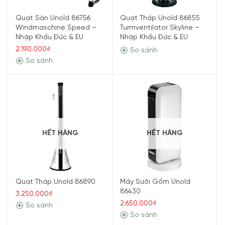
Quạt Sàn Unold 86756
Quạt Tháp Unold 86855
Windmaschine Speed –
Turmventilator Skyline –
Nhập Khẩu Đức & EU
Nhập Khẩu Đức & EU
2.190.000₫
So sánh
So sánh
HẾT HÀNG
HẾT HÀNG
Quạt Tháp Unold 86890
Máy Sưởi Gốm Unold
86430
3.250.000₫
2.650.000₫
So sánh
So sánh