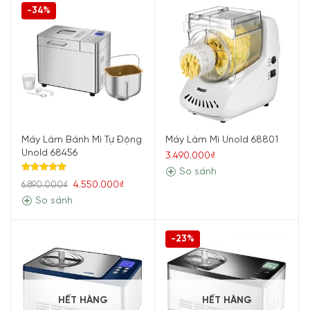
-34%
Máy Làm Bánh Mì Tự Động
Máy Làm Mì Unold 68801
Unold 68456
3.490.000₫
So sánh
Được xếp
4.550.000₫
6.890.000₫
hạng
5.00
5 sao
So sánh
-23%
HẾT HÀNG
HẾT HÀNG