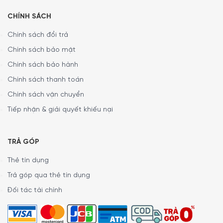
CHÍNH SÁCH
Chính sách đổi trả
Chính sách bảo mật
Chính sách bảo hành
Chính sách thanh toán
Chính sách vận chuyển
Tiếp nhận & giải quyết khiếu nại
TRẢ GÓP
Nồi Hấp 2 Tầng Mini Unold 38650 với thiết kế cực kỳ tiện lợi
Thẻ tín dụng
Với một sản phẩm không quá cầu kỳ, công nghệ phức tạp
Trả góp qua thẻ tín dụng
nhưng Nồi Hấp 2 Tầng Mini Unold 38650 lại mang lại rất
Đối tác tài chính
nhiều sự tiện ích cho người sử dụng như tiết kiệm thời gian
khi chế biến, giúp chúng ta tạo ra các bữa ăn lành mạnh
hơn khi không dùng đến dầu mỡ, có thể hấp được nhiều