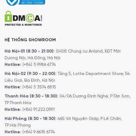
MINH HOUSE CAM KẾT:
Giao hàng nhanh chóng toàn quốc
HỆ THỐNG SHOWROOM
Bảo hành bằng thẻ bảo hành chính hãng từ công ty
Hàng đúng nguồn gốc, chính hãng, nhập khẩu Đức & EU
Hà Nội-01 (8:30 - 21:00):
SH08 Chung cư Anland, KĐT Mới
Dương Nội, Hà Đông, Hà Nội
Ngoài ra quý khách có thể tham khảo thêm các dòng sản
Hotline:
(+84) 3 9986 6774
phẩm khác
tại đây
.
Hà Nội-02 (9:30 - 22:00):
Tầng 5, Lotte Department Store, 54
Liễu Giai, Ba Đình, Hà Nội
5/5 - (2 bình chọn)
Hotline:
(+84) 3 3574 6815
Thanh Hóa (8:30 - 18:30):
04/06 Dương Đình Nghệ, P.Tân Sơn,
TP.Thanh Hóa
Hotline:
(+84) 91.222.0991
Hải Phòng (8:30 - 18:30):
465 Võ Nguyên Giáp, P.Lê Chân,
TP.Hải Phòng
Hotline:
(+84) 9 6618 6774