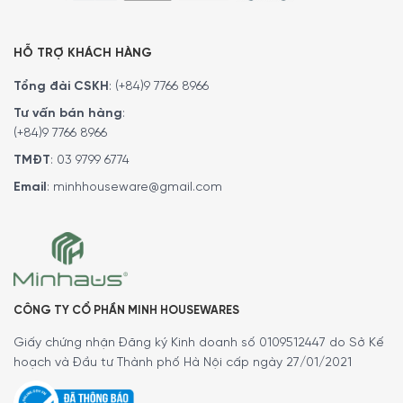
loại thực phẩm, chuẩn bị được 8 quả trứng cùng lúc cho
cả gia đình….Sản phẩm sẽ là vật dụng được sử dụng hàng
HỖ TRỢ KHÁCH HÀNG
ngày của quý khách. Minh House luôn mang đến cho khách
hàng những sản phẩm tốt nhất.
Tổng đài CSKH
:
(+84)9 7766 8966
Quý vị hãy gọi điện trực tiếp vào Hotline:
1900 6774
hoặc
Tư vấn bán hàng
:
(+84)9 7766 8966
024 7300 6774
để nhận được những tư vấn chi tiết và
đặt mua sản phẩm. Hoặc đặt hàng trực tiếp trên
TMĐT
:
03 9799 6774
website.
Minh House
sẽ gọi lại để xác nhận đơn hàng với
Email
:
minhhouseware@gmail.com
quý khách.
CÔNG TY CỔ PHẦN MINH HOUSEWARES
Giấy chứng nhận Đăng ký Kinh doanh số 0109512447 do Sở Kế
hoạch và Đầu tư Thành phố Hà Nội cấp ngày 27/01/2021