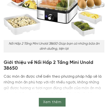
Nồi Hấp 2 Tầng Mini Unold 38650 Giúp bạn có những bữa ăn
dinh dưỡng, tiện lợi
Giới thiệu về Nồi Hấp 2 Tầng Mini Unold
38650
Các món ăn được chế biến theo phương pháp hấp sẽ là
những món ăn phù hợp với rất nhiều người, không những
giữ được hương vị tươi ngon đúng chuẩn của món ăn mà
các món hấp còn tốt cho sức khỏe. Các bữa ăn hàng
ngày của các gia đình luôn ưu tiên các món luộc hấp vì
Xem thêm
không có dầu mỡ, phù hợp với cả những người ăn kiêng,