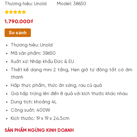
Thương hiệu:
Unold
Model:
38650
Rated
1
5.00
1.790.000₫
out of 5
based on
customer
So sánh
rating
Thương hiệu
: Unold
Mã sản phẩm
: 38650
Xuất xứ
: Nhập khẩu Đức & EU
Thiết kế dạng mini 2 tầng, Hẹn giờ tự động tắt có âm
thanh
Hấp thực phẩm, thức ăn sáng, rau củ quả
Giá hấp trứng lên đến 8 quả với kích thước khác nhau
Dung tích: khoảng 4L
Công suất: 400W
Kích thước: 19 x 19 x 24.5cm
SẢN PHẨM NGỪNG KINH DOANH