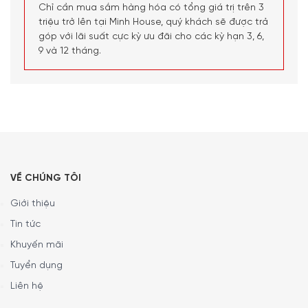
Kiểm soát thời gian nấu bằng điện tử – tắt máy sớm,
Chỉ cần mua sắm hàng hóa có tổng giá trị trên 3
do đó thực phẩm không bị khô, không có mùi hôi.
triệu trở lên tại Minh House, quý khách sẽ được trả
Thiết kế bằng thép không gỉ.
góp với lãi suất cực kỳ ưu đãi cho các kỳ hạn 3, 6,
9 và 12 tháng.
Nắp nhựa trong suốt, kết cấu 2 tầng.
Nồi hấp được thiết kế khay chứa bằng nhựa cứng nên
an toàn ở nhiệt độ cao. Đế chứa nước có chân chống
trượt an toàn nhỏ gọn.
Chế độ thời gian tự động tắt cùng âm báo sau quá
thời gian cài đặt.
Khay đựng trứng có thể tháo rời, có các kích thước
VỀ CHÚNG TÔI
khác nhau
Giới thiệu
Tin tức
Khuyến mãi
Tuyển dụng
Liên hệ