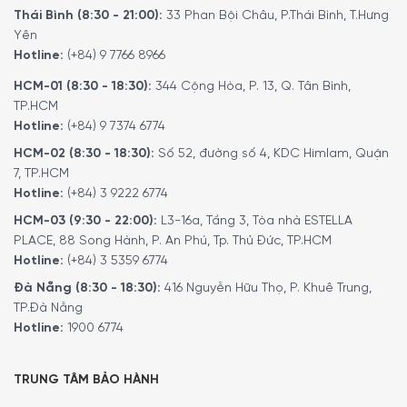
Thái Bình (8:30 - 21:00):
33 Phan Bội Châu, P.Thái Bình, T.Hưng
Yên
Hotline:
(+84) 9 7766 8966
HCM-01 (8:30 - 18:30):
344 Cộng Hòa, P. 13, Q. Tân Bình,
TP.HCM
Hotline:
(+84) 9 7374 6774
HCM-02 (8:30 - 18:30):
Số 52, đường số 4, KDC Himlam, Quận
7, TP.HCM
Hotline:
(+84) 3 9222 6774
HCM-03 (9:30 - 22:00):
L3-16a, Tầng 3, Tòa nhà ESTELLA
PLACE, 88 Song Hành, P. An Phú, Tp. Thủ Đức, TP.HCM
Hotline:
(+84) 3 5359 6774
Đà Nẵng (8:30 - 18:30):
416 Nguyễn Hữu Thọ, P. Khuê Trung,
TP.Đà Nẵng
Hotline:
1900 6774
TRUNG TÂM BẢO HÀNH