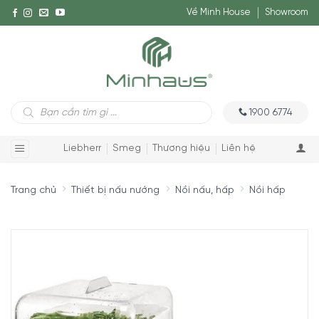
Về Minh House
Showroom
Tìm
1900 6774
kiếm
sản
phẩm
Liebherr
Smeg
Thương hiệu
Liên hệ
Trang chủ
Thiết bị nấu nướng
Nồi nấu, hấp
Nồi hấp