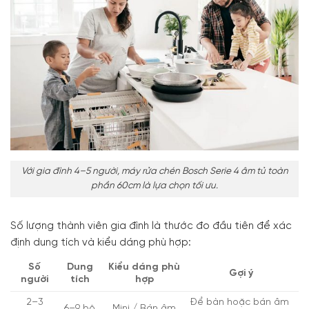
Với gia đình 4–5 người, máy rửa chén Bosch Serie 4 âm tủ toàn
phần 60cm là lựa chọn tối ưu.
Số lượng thành viên gia đình là thước đo đầu tiên để xác
định dung tích và kiểu dáng phù hợp:
Số
Dung
Kiểu dáng phù
Gợi ý
người
tích
hợp
2–3
Để bàn hoặc bán âm
6–9 bộ
Mini / Bán âm