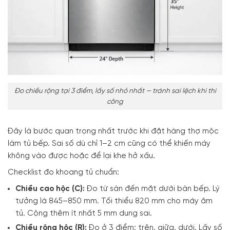
Đo chiều rộng tại 3 điểm, lấy số nhỏ nhất — tránh sai lệch khi thi
công
Đây là bước quan trọng nhất trước khi đặt hàng thợ mộc
làm tủ bếp. Sai số dù chỉ 1–2 cm cũng có thể khiến máy
không vào được hoặc để lại khe hở xấu.
Checklist đo khoang tủ chuẩn:
Chiều cao hộc (C):
Đo từ sàn đến mặt dưới bàn bếp. Lý
tưởng là 845–850 mm. Tối thiểu 820 mm cho máy âm
tủ. Cộng thêm ít nhất 5 mm dung sai.
Chiều rộng hộc (R):
Đo ở 3 điểm: trên, giữa, dưới. Lấy số