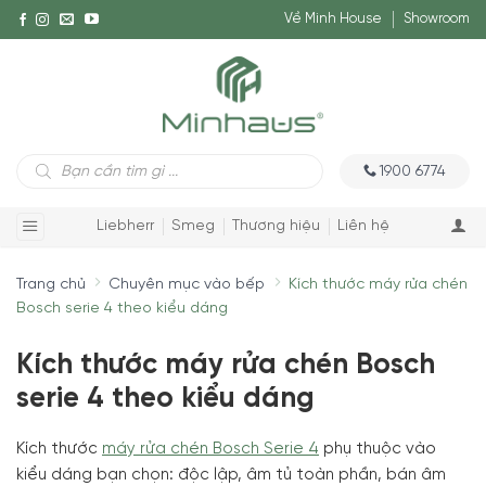
Về Minh House
Showroom
Tìm
1900 6774
kiếm
sản
phẩm
Liebherr
Smeg
Thương hiệu
Liên hệ
Trang chủ
Chuyên mục vào bếp
Kích thước máy rửa chén
Bosch serie 4 theo kiểu dáng
Kích thước máy rửa chén Bosch
serie 4 theo kiểu dáng
Kích thước
máy rửa chén Bosch Serie 4
phụ thuộc vào
kiểu dáng bạn chọn: độc lập, âm tủ toàn phần, bán âm