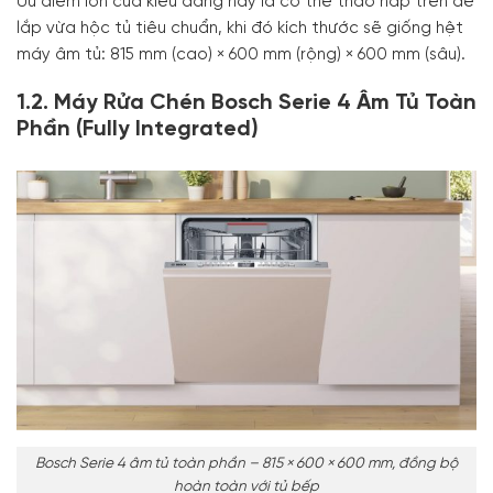
Ưu điểm lớn của kiểu dáng này là có thể tháo nắp trên để
lắp vừa hộc tủ tiêu chuẩn, khi đó kích thước sẽ giống hệt
máy âm tủ: 815 mm (cao) × 600 mm (rộng) × 600 mm (sâu).
1.2. Máy Rửa Chén Bosch Serie 4 Âm Tủ Toàn
Phần (Fully Integrated)
Bosch Serie 4 âm tủ toàn phần – 815 × 600 × 600 mm, đồng bộ
hoàn toàn với tủ bếp