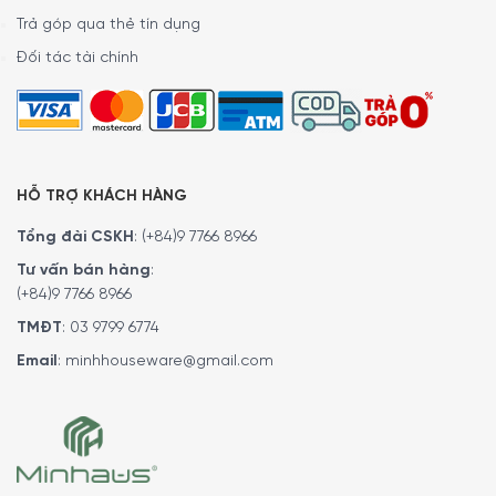
Trả góp qua thẻ tín dụng
Đối tác tài chính
HỖ TRỢ KHÁCH HÀNG
Tổng đài CSKH
:
(+84)9 7766 8966
Tư vấn bán hàng
:
(+84)9 7766 8966
TMĐT
:
03 9799 6774
Email
:
minhhouseware@gmail.com