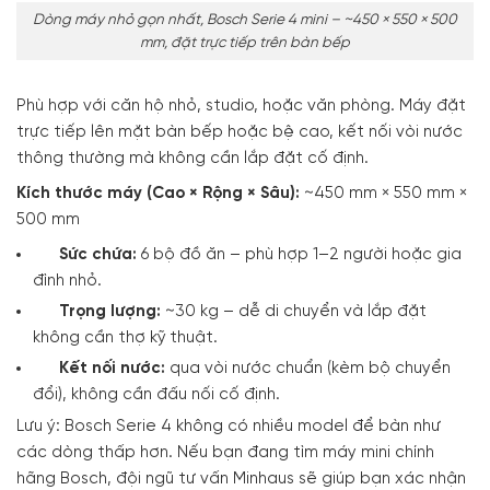
Dòng máy nhỏ gọn nhất, Bosch Serie 4 mini – ~450 × 550 × 500
mm, đặt trực tiếp trên bàn bếp
Phù hợp với căn hộ nhỏ, studio, hoặc văn phòng. Máy đặt
trực tiếp lên mặt bàn bếp hoặc bệ cao, kết nối vòi nước
thông thường mà không cần lắp đặt cố định.
Kích thước máy (Cao × Rộng × Sâu):
~450 mm × 550 mm ×
500 mm
Sức chứa:
6 bộ đồ ăn – phù hợp 1–2 người hoặc gia
đình nhỏ.
Trọng lượng:
~30 kg – dễ di chuyển và lắp đặt
không cần thợ kỹ thuật.
Kết nối nước:
qua vòi nước chuẩn (kèm bộ chuyển
đổi), không cần đấu nối cố định.
Lưu ý: Bosch Serie 4 không có nhiều model để bàn như
các dòng thấp hơn. Nếu bạn đang tìm máy mini chính
hãng Bosch, đội ngũ tư vấn Minhaus sẽ giúp bạn xác nhận