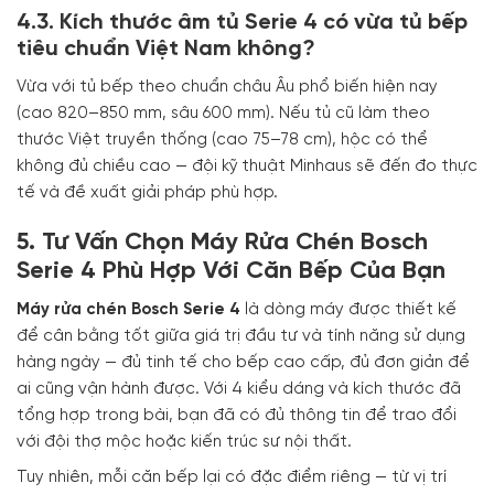
4.3. Kích thước âm tủ Serie 4 có vừa tủ bếp
tiêu chuẩn Việt Nam không?
Vừa với tủ bếp theo chuẩn châu Âu phổ biến hiện nay
(cao 820–850 mm, sâu 600 mm). Nếu tủ cũ làm theo
thước Việt truyền thống (cao 75–78 cm), hộc có thể
không đủ chiều cao — đội kỹ thuật Minhaus sẽ đến đo thực
tế và đề xuất giải pháp phù hợp.
5. Tư Vấn Chọn Máy Rửa Chén Bosch
Serie 4 Phù Hợp Với Căn Bếp Của Bạn
Máy rửa chén Bosch Serie 4
là dòng máy được thiết kế
để cân bằng tốt giữa giá trị đầu tư và tính năng sử dụng
hàng ngày — đủ tinh tế cho bếp cao cấp, đủ đơn giản để
ai cũng vận hành được. Với 4 kiểu dáng và kích thước đã
tổng hợp trong bài, bạn đã có đủ thông tin để trao đổi
với đội thợ mộc hoặc kiến trúc sư nội thất.
Tuy nhiên, mỗi căn bếp lại có đặc điểm riêng — từ vị trí