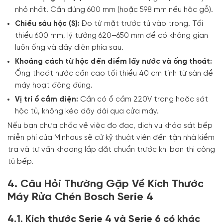
nhỏ nhất. Cần đúng 600 mm (hoặc 598 mm nếu hộc gỗ).
Chiều sâu hộc (S):
Đo từ mặt trước tủ vào trong. Tối
thiểu 600 mm, lý tưởng 620–650 mm để có không gian
luồn ống và dây điện phía sau.
Khoảng cách từ hộc đến điểm lấy nước và ống thoát:
Ống thoát nước cần cao tối thiểu 40 cm tính từ sàn để
máy hoạt động đúng.
Vị trí ổ cắm điện:
Cần có ổ cắm 220V trong hoặc sát
hộc tủ, không kéo dây dài qua cửa máy.
Nếu bạn chưa chắc về việc đo đạc, dịch vụ khảo sát bếp
miễn phí của Minhaus sẽ cử kỹ thuật viên đến tận nhà kiểm
tra và tư vấn khoang lắp đặt chuẩn trước khi bạn thi công
tủ bếp.
4. Câu Hỏi Thường Gặp Về Kích Thước
Máy Rửa Chén Bosch Serie 4
4.1. Kích thước Serie 4 và Serie 6 có khác