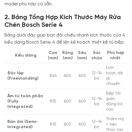
model phù hợp có sẵn.
2. Bảng Tổng Hợp Kích Thước Máy Rửa
Chén Bosch Serie 4
Bảng dưới đây giúp bạn đối chiếu nhanh kích thước của 4
kiểu dáng Bosch Serie 4 để lên kế hoạch thiết kế tủ bếp:
Cao
Rộng
Sâu
Sức
Phù hợp
Kiểu dáng
(mm)
(mm)
(mm)
chứa
nhất
Linh
Độc lập
12–14
hoạt, dễ
845
600
600
(Freestanding)
bộ
di
chuyển
Bếp tối
Âm tủ toàn phần
12–14
giản,
(Fully
815
600
600
bộ
đồng bộ
Integrated)
cao
Thẩm mỹ
Bán âm (Semi-
12–14
815
600
600
+ tiện
Integrated)
bộ
thao tác