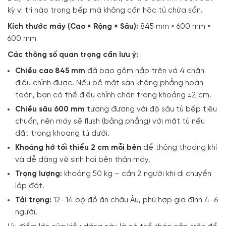
kỳ vị trí nào trong bếp mà không cần hộc tủ chứa sẵn.
Kích thước máy (Cao × Rộng × Sâu):
845 mm × 600 mm ×
600 mm
Các thông số quan trọng cần lưu ý:
Chiều cao 845 mm
đã bao gồm nắp trên và 4 chân
điều chỉnh được. Nếu bề mặt sàn không phẳng hoàn
toàn, bạn có thể điều chỉnh chân trong khoảng ±2 cm.
Chiều sâu 600 mm
tương đương với độ sâu tủ bếp tiêu
chuẩn, nên máy sẽ flush (bằng phẳng) với mặt tủ nếu
đặt trong khoang tủ dưới.
Khoảng hở tối thiểu 2 cm mỗi bên
để thông thoáng khí
và dễ dàng vệ sinh hai bên thân máy.
Trọng lượng:
khoảng 50 kg – cần 2 người khi di chuyển
lắp đặt.
Tải trọng:
12–14 bộ đồ ăn châu Âu, phù hợp gia đình 4–6
người.