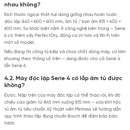
nhau không?
Kích thước ngoại thất hai dòng giống nhau hoàn toàn:
độc lập 845 × 600 × 600 mm, âm tủ / bán âm 815 × 600 ×
600 mm. Sự khác biệt nằm ở công nghệ bên trong — Serie
6 có thêm sấy PerfectDry, động cơ im hơn và Wi-Fi trên
một số model.
Nếu đang thi công tủ bếp và chưa chốt dòng máy, cứ làm
khoang theo thông số trên — dùng được cho cả Serie 4
lẫn Serie 6.
4.2. Máy độc lập Serie 4 có lắp âm tủ được
không?
Được. Nắp trên của máy độc lập có thể tháo rời, khi đó
chiều cao giảm từ 845 mm xuống 815 mm — vừa khít hộc
tủ âm tủ tiêu chuẩn. Kỹ thuật viên Minhaus sẽ hướng dẫn
quy trình tháo lắp đúng chuẩn Bosch để đảm bảo bảo
hành.