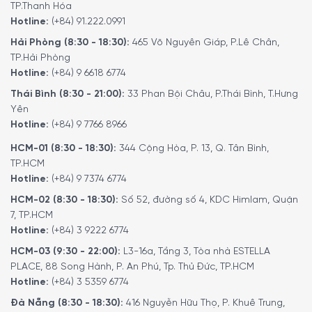
TP.Thanh Hóa
Hotline:
(+84) 91.222.0991
Hải Phòng (8:30 - 18:30):
465 Võ Nguyên Giáp, P.Lê Chân,
TP.Hải Phòng
Hotline:
(+84) 9 6618 6774
Thái Bình (8:30 - 21:00):
33 Phan Bội Châu, P.Thái Bình, T.Hưng
Yên
Hotline:
(+84) 9 7766 8966
HCM-01 (8:30 - 18:30):
344 Cộng Hòa, P. 13, Q. Tân Bình,
TP.HCM
Hotline:
(+84) 9 7374 6774
HCM-02 (8:30 - 18:30):
Số 52, đường số 4, KDC Himlam, Quận
7, TP.HCM
Hotline:
(+84) 3 9222 6774
HCM-03 (9:30 - 22:00):
L3-16a, Tầng 3, Tòa nhà ESTELLA
PLACE, 88 Song Hành, P. An Phú, Tp. Thủ Đức, TP.HCM
Hotline:
(+84) 3 5359 6774
Đà Nẵng (8:30 - 18:30):
416 Nguyễn Hữu Thọ, P. Khuê Trung,