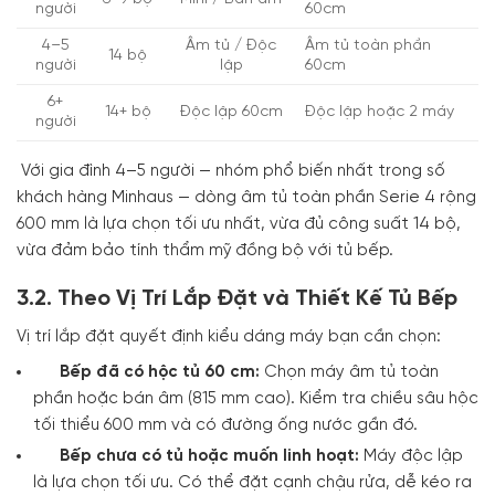
người
60cm
4–5
Âm tủ / Độc
Âm tủ toàn phần
14 bộ
người
lập
60cm
6+
14+ bộ
Độc lập 60cm
Độc lập hoặc 2 máy
người
Với gia đình 4–5 người — nhóm phổ biến nhất trong số
khách hàng Minhaus — dòng âm tủ toàn phần Serie 4 rộng
600 mm là lựa chọn tối ưu nhất, vừa đủ công suất 14 bộ,
vừa đảm bảo tính thẩm mỹ đồng bộ với tủ bếp.
3.2. Theo Vị Trí Lắp Đặt và Thiết Kế Tủ Bếp
Vị trí lắp đặt quyết định kiểu dáng máy bạn cần chọn:
Bếp đã có hộc tủ 60 cm:
Chọn máy âm tủ toàn
phần hoặc bán âm (815 mm cao). Kiểm tra chiều sâu hộc
tối thiểu 600 mm và có đường ống nước gần đó.
Bếp chưa có tủ hoặc muốn linh hoạt:
Máy độc lập
là lựa chọn tối ưu. Có thể đặt cạnh chậu rửa, dễ kéo ra