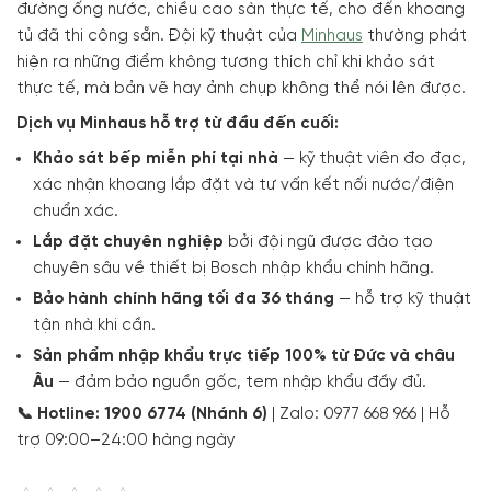
đường ống nước, chiều cao sàn thực tế, cho đến khoang
tủ đã thi công sẵn. Đội kỹ thuật của
Minhaus
thường phát
hiện ra những điểm không tương thích chỉ khi khảo sát
thực tế, mà bản vẽ hay ảnh chụp không thể nói lên được.
Dịch vụ Minhaus hỗ trợ từ đầu đến cuối:
Khảo sát bếp miễn phí tại nhà
— kỹ thuật viên đo đạc,
xác nhận khoang lắp đặt và tư vấn kết nối nước/điện
chuẩn xác.
Lắp đặt chuyên nghiệp
bởi đội ngũ được đào tạo
chuyên sâu về thiết bị Bosch nhập khẩu chính hãng.
Bảo hành chính hãng tối đa 36 tháng
— hỗ trợ kỹ thuật
tận nhà khi cần.
Sản phẩm nhập khẩu trực tiếp 100% từ Đức và châu
Âu
— đảm bảo nguồn gốc, tem nhập khẩu đầy đủ.
📞 Hotline: 1900 6774 (Nhánh 6)
| Zalo: 0977 668 966 | Hỗ
trợ 09:00–24:00 hàng ngày