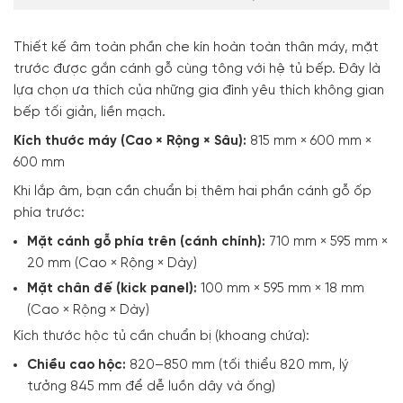
Thiết kế âm toàn phần che kín hoàn toàn thân máy, mặt
trước được gắn cánh gỗ cùng tông với hệ tủ bếp. Đây là
lựa chọn ưa thích của những gia đình yêu thích không gian
bếp tối giản, liền mạch.
Kích thước máy (Cao × Rộng × Sâu):
815 mm × 600 mm ×
600 mm
Khi lắp âm, bạn cần chuẩn bị thêm hai phần cánh gỗ ốp
phía trước:
Mặt cánh gỗ phía trên (cánh chính):
710 mm × 595 mm ×
20 mm (Cao × Rộng × Dày)
Mặt chân đế (kick panel):
100 mm × 595 mm × 18 mm
(Cao × Rộng × Dày)
Kích thước hộc tủ cần chuẩn bị (khoang chứa):
Chiều cao hộc:
820–850 mm (tối thiểu 820 mm, lý
tưởng 845 mm để dễ luồn dây và ống)