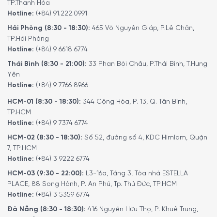
TP.Thanh Hóa
Hotline:
(+84) 91.222.0991
Hải Phòng (8:30 - 18:30):
465 Võ Nguyên Giáp, P.Lê Chân,
TP.Hải Phòng
Hotline:
(+84) 9 6618 6774
Thái Bình (8:30 - 21:00):
33 Phan Bội Châu, P.Thái Bình, T.Hưng
Yên
Hotline:
(+84) 9 7766 8966
HCM-01 (8:30 - 18:30):
344 Cộng Hòa, P. 13, Q. Tân Bình,
TP.HCM
Hotline:
(+84) 9 7374 6774
HCM-02 (8:30 - 18:30):
Số 52, đường số 4, KDC Himlam, Quận
7, TP.HCM
Hotline:
(+84) 3 9222 6774
HCM-03 (9:30 - 22:00):
L3-16a, Tầng 3, Tòa nhà ESTELLA
PLACE, 88 Song Hành, P. An Phú, Tp. Thủ Đức, TP.HCM
Hotline:
(+84) 3 5359 6774
Đà Nẵng (8:30 - 18:30):
416 Nguyễn Hữu Thọ, P. Khuê Trung,