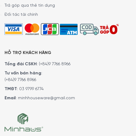
Trả góp qua thẻ tín dụng
Đối tác tài chính
HỖ TRỢ KHÁCH HÀNG
Tổng đài CSKH
:
(+84)9 7766 8966
Tư vấn bán hàng
:
(+84)9 7766 8966
TMĐT
:
03 9799 6774
Email
:
minhhouseware@gmail.com