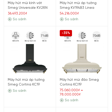
Máy hút mùi kính vát
Máy hút mùi áp tường
Smeg Universale KV28N
Smeg KV194B3 Linea
36.493.200₫
54.216.000₫
So sánh
So sánh
-35%
Máy hút mùi áp tường
Máy hút mùi đảo Smeg
Smeg Cortina KC19
Cortina KCI19
75.060.000₫
–
So sánh
78.000.000₫
So sánh