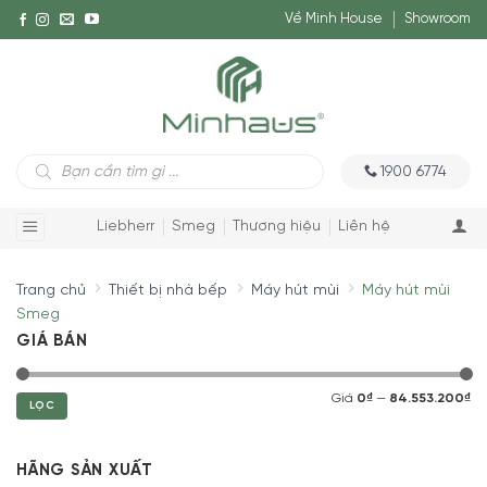
Về Minh House
Showroom
Tìm
1900 6774
kiếm
sản
phẩm
Liebherr
Smeg
Thương hiệu
Liên hệ
Trang chủ
Thiết bị nhà bếp
Máy hút mùi
Máy hút mùi
Smeg
GIÁ BÁN
Giá
0₫
—
84.553.200₫
LỌC
HÃNG SẢN XUẤT