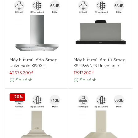
Máy hút mùi đảo Smeg
Máy hút mùi âm tủ Smeg
Universale KI90XE
KSET66VNE3 Universale
42.973.200₫
17.917.200₫
So sánh
So sánh
-20%