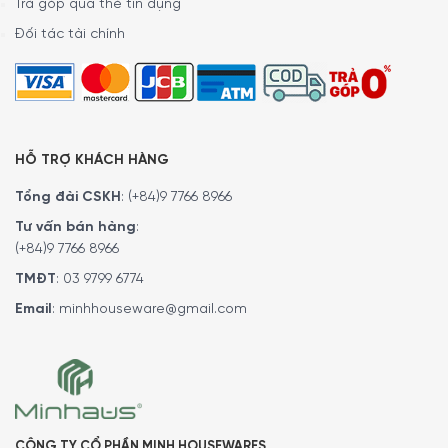
Trả góp qua thẻ tín dụng
Đối tác tài chính
HỖ TRỢ KHÁCH HÀNG
Tổng đài CSKH
:
(+84)9 7766 8966
Tư vấn bán hàng
:
(+84)9 7766 8966
TMĐT
:
03 9799 6774
Email
:
minhhouseware@gmail.com
CÔNG TY CỔ PHẦN MINH HOUSEWARES