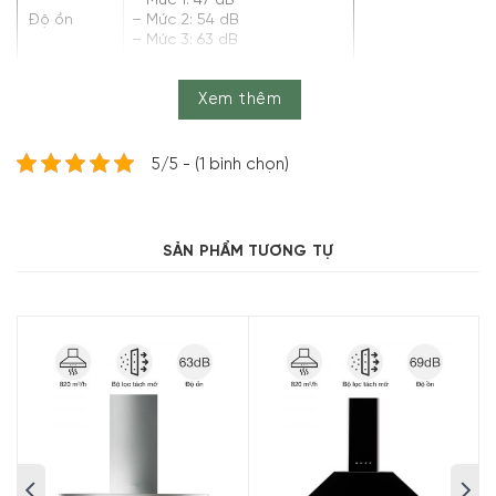
– Mức 1: 47 dB
Độ ồn
– Mức 2: 54 dB
– Mức 3: 63 dB
Điều khiển
Nút nhấn
Xem thêm
– Hệ thống 2 đèn LED chiếu
sáng vùng nấu, tiết kiệm
điện năng
5/5 - (1 bình chọn)
– 2 tấm lưới lọc nhôm giúp
Tiện ích
ngăn chặn dầu mỡ bám
vào động cơ
– Linh hoạt điều chỉnh công
SẢN PHẨM TƯƠNG TỰ
suất hút từ nhẹ đến mạnh
tùy theo nhu cầu
Kích thước
Cao 26 cm x Rộng 59,8 cm x
– Khối
Sâu 28 cm – Nặng 9 kg
lượng
5/5 - (1 bình chọn)