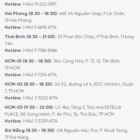
Hotline:
(+84) 91.222.0991
Hải Phòng (8:30 - 18:30):
465 Võ Nguyên Giáp, P.Lê Chân,
TP.Hải Phòng
Hotline:
(+84) 9 6618 6774
Thái Bình (8:30 - 21:00):
33 Phan Bội Châu, P.Thái Bình, T.Hưng
Yên
Hotline:
(+84) 9 7766 8966
HCM-01 (8:30 - 18:30):
344 Cộng Hòa, P. 13, Q. Tân Bình,
TP.HCM
Hotline:
(+84) 9 7374 6774
HCM-02 (8:30 - 18:30):
Số 52, đường số 4, KDC Himlam, Quận
7, TP.HCM
Hotline:
(+84) 3 9222 6774
HCM-03 (9:30 - 22:00):
L3-16a, Tầng 3, Tòa nhà ESTELLA
PLACE, 88 Song Hành, P. An Phú, Tp. Thủ Đức, TP.HCM
Hotline:
(+84) 3 5359 6774
Đà Nẵng (8:30 - 18:30):
416 Nguyễn Hữu Thọ, P. Khuê Trung,
TP.Đà Nẵng