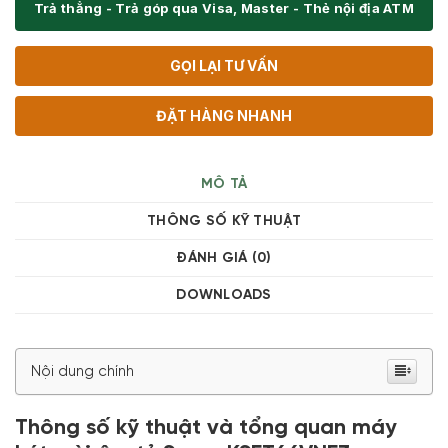
Trả thẳng - Trả góp qua Visa, Master - Thẻ nội địa ATM
GỌI LẠI TƯ VẤN
ĐẶT HÀNG NHANH
MÔ TẢ
THÔNG SỐ KỸ THUẬT
ĐÁNH GIÁ (0)
DOWNLOADS
Nội dung chính
Thông số kỹ thuật và tổng quan máy