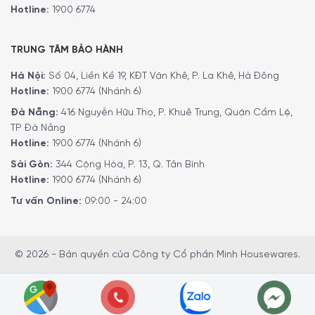
Hotline:
1900 6774
TRUNG TÂM BẢO HÀNH
Hà Nội:
Số 04, Liền Kề 19, KĐT Văn Khê, P. La Khê, Hà Đông
Hotline:
1900 6774 (Nhánh 6)
Đà Nẵng:
416 Nguyễn Hữu Thọ, P. Khuê Trung, Quận Cẩm Lệ,
TP Đà Nẵng
Hotline:
1900 6774 (Nhánh 6)
Sài Gòn:
344 Cộng Hòa, P. 13, Q. Tân Bình
Hotline:
1900 6774 (Nhánh 6)
Tư vấn Online:
09:00 - 24:00
© 2026 - Bản quyền của Công ty Cổ phần Minh Housewares.