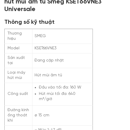
hút mùi âm tủ Smeg KSET66VNE3
Universale
Thông số kỹ thuật
Thương
SMEG
hiệu
Model
KSET66VNE3
Sản xuất
Đang cập nhật
tại
Loại máy
Hút mùi âm tủ
hút mùi
Đầu vào tối đa: 160 W
Công suất
Hút mùi tối đa: 640
m³/giờ
Đường kính
ống thoát
ø 15 cm
khí