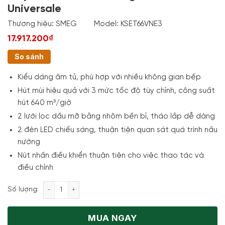
Universale
Thương hiệu:
SMEG
Model:
KSET66VNE3
17.917.200₫
So sánh
Kiểu dáng âm tủ, phù hợp với nhiều không gian bếp
Hút mùi hiệu quả với 3 mức tốc độ tùy chỉnh, công suất
hút 640 m³/giờ
2 lưới lọc dầu mỡ bằng nhôm bền bỉ, tháo lắp dễ dàng
2 đèn LED chiếu sáng, thuận tiện quan sát quá trình nấu
nướng
Nút nhấn điều khiển thuận tiện cho việc thao tác và
điều chỉnh
Máy hút mùi âm tủ Smeg KSET66VNE3 Universale số
Số lượng:
MUA NGAY