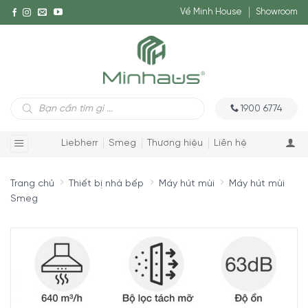
Về Minh House
Showroom
Tìm
1900 6774
kiếm
sản
phẩm
Liebherr
Smeg
Thương hiệu
Liên hệ
Trang chủ
Thiết bị nhà bếp
Máy hút mùi
Máy hút mùi
Smeg