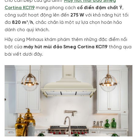
cho căn bếp của gia đình?
Máy hút mùi đảo Smeg
Cortina KCI19
mang phong cách
cổ điển đậm chất Ý
,
công suất hoạt động lên đến
275 W
với khả năng hút tối
đa
820 m³/h
, chắc chắn là một sự lựa chọn hoàn hảo
dành cho quý khách.
Hãy cùng Minhaus khám phám thêm những đặc điểm nổi
bật của
máy hút mùi đảo Smeg Cortina KCI19
thông qua
bài viết dưới đây.