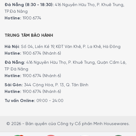
Đà Nẵng (8:30 - 18:30):
416 Nguyễn Hữu Thọ, P. Khuê Trung,
Chức năng Boots vận hành máy hút mùi
hoạt động ở mức
TP.Đà Nẵng
công suất tối đa
với lưu lượng không khí
796 m³/giờ
, loại
Hotline:
1900 6774
bỏ nhanh chóng các mùi khó chịu trong bếp. Sau khi nấu
ăn liên tục với nhiều món đậm mùi như cá chiên, thịt
nướng, mắm chưng…. chế độ này sẽ nhanh chóng hút sạch
TRUNG TÂM BẢO HÀNH
khói và mùi, giúp không gian bếp luôn sạch sẽ và thông
Hà Nội:
Số 04, Liền Kề 19, KĐT Văn Khê, P. La Khê, Hà Đông
thoáng.
Hotline:
1900 6774 (Nhánh 6)
Đà Nẵng:
416 Nguyễn Hữu Thọ, P. Khuê Trung, Quận Cẩm Lệ,
TP Đà Nẵng
Hotline:
1900 6774 (Nhánh 6)
Sài Gòn:
344 Cộng Hòa, P. 13, Q. Tân Bình
Hotline:
1900 6774 (Nhánh 6)
Tư vấn Online:
09:00 - 24:00
© 2026 - Bản quyền của Công ty Cổ phần Minh Housewares.