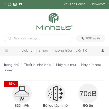
Về Minh House
Showroom
Tìm
1900 6774
kiếm
sản
phẩm
Liebherr
Smeg
Thương hiệu
Liên hệ
Trang chủ
Thiết bị nhà bếp
Máy hút mùi
Máy hút mùi
Smeg
-35%