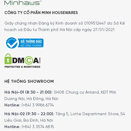
CÔNG TY CỔ PHẦN MINH HOUSEWARES
Giấy chứng nhận Đăng ký Kinh doanh số 0109512447 do Sở Kế
hoạch và Đầu tư Thành phố Hà Nội cấp ngày 27/01/2021
Các tính năng nổi bật
Chế độ hút mùi
HỆ THỐNG SHOWROOM
Máy hút mùi đảo Smeg Cortina KCI19 có
chế độ hút thải
ra ngoài
mạnh mẽ, hiệu quả loại bỏ mùi phát sinh trong
Hà Nội-01 (8:30 - 21:00):
SH08 Chung cư Anland, KĐT Mới
Dương Nội, Hà Đông, Hà Nội
quá trình nấu nướng. Chế độ này phù hợp với những gian
Hotline:
(+84) 3 9986 6774
bếp có hệ thống ống thoát khí dẫn ra bên ngoài.
Hà Nội-02 (9:30 - 22:00):
Tầng 5, Lotte Department Store, 54
Đặc biệt thiết bị còn có thể hoạt động với
chế độ hút
Liễu Giai, Ba Đình, Hà Nội
tuần hoàn
tùy theo kiểu lắp đặt và tùy chọn phụ kiện bộ
Hotline:
(+84) 3 3574 6815
lọc than hoạt tính. Chế độ tuần hoàn sẽ hút không khí bị