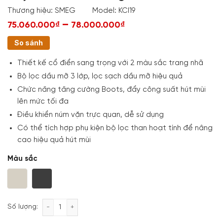
Thương hiệu:
SMEG
Model:
KCI19
–
75.060.000₫
78.000.000₫
So sánh
Thiết kế cổ điển sang trọng với 2 màu sắc trang nhã
Bộ lọc dầu mỡ 3 lớp, lọc sạch dầu mỡ hiệu quả
Chức năng tăng cường Boots, đẩy công suất hút mùi
lên mức tối đa
Điều khiển núm vặn trực quan, dễ sử dụng
Có thể tích hợp phụ kiện bộ lọc than hoạt tính để nâng
cao hiệu quả hút mùi
Màu sắc
Máy hút mùi đảo Smeg Cortina KCI19 số lượng
Số lượng: