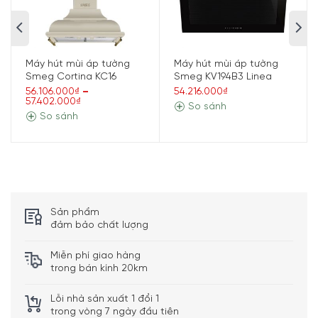
thoát khí
– Tốc độ 1: 47 dB
– Tốc độ 2: 59 dB
Độ ồn
– Tốc độ 3: 61 dB
Máy hút mùi áp tường
Máy hút mùi áp tường
– Mức tăng cường: 70 dB
Smeg Cortina KC16
Smeg KV194B3 Linea
56.106.000₫
–
54.216.000₫
Điều khiển
Nút bấm
57.402.000₫
So sánh
So sánh
– Bộ lọc dầu mỡ 3 lớp
– Chức năng Boost, vận hành ở mức công
Tiện ích
suất tối đa
– 4 đèn LED chiếu sáng rõ ràng, đẹp mắt
Kích thước
Cao 75 cm x Rộng 90 cm x Sâu 68,2 cm – 19,7
– Khối
kg
lượng
Sản phẩm
đảm bảo chất lượng
Miễn phí giao hàng
trong bán kính 20km
Lỗi nhà sản xuất 1 đổi 1
trong vòng 7 ngày đầu tiên