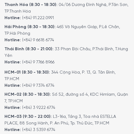
Thanh Hóa (8:30 - 18:30):
04/06 Dương Đình Nghệ, P.Tân Sơn,
trộn lẫn mùi thức ăn vào trong khoang máy, đi qua bộ lọc
TP.Thanh Hóa
than hoạt tính để loại bỏ mùi, sau đó trả lại luồng không
Hotline:
(+84) 91.222.0991
khí trong lành vào không gian bếp. Quý khách có thể sử
Hải Phòng (8:30 - 18:30):
465 Võ Nguyên Giáp, P.Lê Chân,
dụng chế độ này khi không muốn lắp đặt ống dẫn khí.
TP.Hải Phòng
Hotline:
(+84) 9 6618 6774
Thái Bình (8:30 - 21:00):
33 Phan Bội Châu, P.Thái Bình, T.Hưng
Yên
Hotline:
(+84) 9 7766 8966
HCM-01 (8:30 - 18:30):
344 Cộng Hòa, P. 13, Q. Tân Bình,
TP.HCM
Hotline:
(+84) 9 7374 6774
HCM-02 (8:30 - 18:30):
Số 52, đường số 4, KDC Himlam, Quận
7, TP.HCM
Hotline:
(+84) 3 9222 6774
HCM-03 (9:30 - 22:00):
L3-16a, Tầng 3, Tòa nhà ESTELLA
Chức năng hút tăng cường Boost, vận hành
PLACE, 88 Song Hành, P. An Phú, Tp. Thủ Đức, TP.HCM
thiết bị ở mức công suất tối đa
Hotline:
(+84) 3 5359 6774