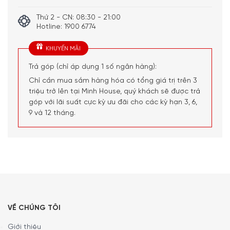
Thứ 2 - CN: 08:30 - 21:00
Hotline: 1900 6774
KHUYẾN MÃI
Trả góp (chỉ áp dụng 1 số ngân hàng):
Chỉ cần mua sắm hàng hóa có tổng giá trị trên 3
Tổng quan thiết kế
triệu trở lên tại Minh House, quý khách sẽ được trả
góp với lãi suất cực kỳ ưu đãi cho các kỳ hạn 3, 6,
Máy hút mùi đảo Smeg Cortina KCI19 thuộc bộ sưu tập
9 và 12 tháng.
Cortina của Smeg. Sở hữu
thiết kế cổ điển mang đậm
phong cách Ý
với
2 màu sắc trung tính
là
kem
và
than
.
VỀ CHÚNG TÔI
Giới thiệu