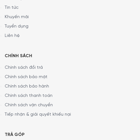
Tin tức
Khuyến mãi
Tuyển dụng
Liên hệ
Thông số lắp đặt
Quý khách có thể tham khảo kích thước của sản phẩm để
CHÍNH SÁCH
chuẩn bị không gian phù hợp cho việc lắp đặt:
Cao 75 cm x Rộng 90 cm x Sâu 68,2 cm
Chính sách đổi trả
Khoảng cách tối thiểu với bếp gas: 75 cm
Chính sách bảo mật
Khoảng cách tối đa với bếp từ: 65 cm
Chính sách bảo hành
Chính sách thanh toán
Chính sách vận chuyển
Tiếp nhận & giải quyết khiếu nại
TRẢ GÓP