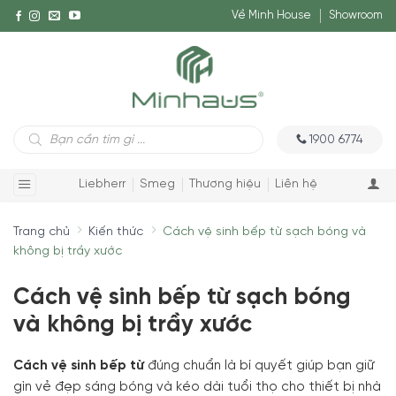
Về Minh House
Showroom
Tìm
1900 6774
kiếm
sản
phẩm
Liebherr
Smeg
Thương hiệu
Liên hệ
Trang chủ
Kiến thức
Cách vệ sinh bếp từ sạch bóng và
không bị trầy xước
Cách vệ sinh bếp từ sạch bóng
và không bị trầy xước
Cách vệ sinh bếp từ
đúng chuẩn là bí quyết giúp bạn giữ
gìn vẻ đẹp sáng bóng và kéo dài tuổi thọ cho thiết bị nhà