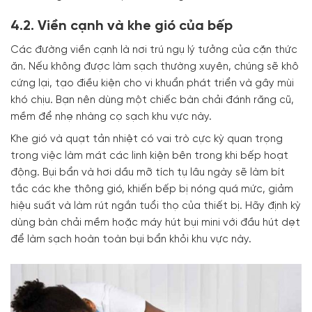
4.2. Viền cạnh và khe gió của bếp
Các đường viền cạnh là nơi trú ngụ lý tưởng của cặn thức
ăn. Nếu không được làm sạch thường xuyên, chúng sẽ khô
cứng lại, tạo điều kiện cho vi khuẩn phát triển và gây mùi
khó chịu. Bạn nên dùng một chiếc bàn chải đánh răng cũ,
mềm để nhẹ nhàng cọ sạch khu vực này.
Khe gió và quạt tản nhiệt có vai trò cực kỳ quan trọng
trong việc làm mát các linh kiện bên trong khi bếp hoạt
động. Bụi bẩn và hơi dầu mỡ tích tụ lâu ngày sẽ làm bít
tắc các khe thông gió, khiến bếp bị nóng quá mức, giảm
hiệu suất và làm rút ngắn tuổi thọ của thiết bị. Hãy định kỳ
dùng bàn chải mềm hoặc máy hút bụi mini với đầu hút dẹt
để làm sạch hoàn toàn bụi bẩn khỏi khu vực này.