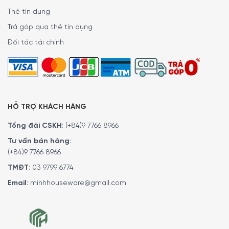
Thẻ tín dụng
Trả góp qua thẻ tín dụng
Đối tác tài chính
HỖ TRỢ KHÁCH HÀNG
Tổng đài CSKH
:
(+84)9 7766 8966
Tư vấn bán hàng
:
(+84)9 7766 8966
TMĐT
:
03 9799 6774
Email
:
minhhouseware@gmail.com