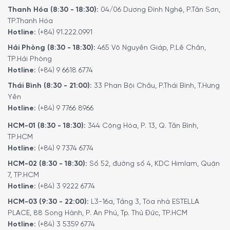
Thanh Hóa (8:30 - 18:30):
04/06 Dương Đình Nghệ, P.Tân Sơn,
TP.Thanh Hóa
Hotline:
(+84) 91.222.0991
Hải Phòng (8:30 - 18:30):
465 Võ Nguyên Giáp, P.Lê Chân,
TP.Hải Phòng
Hotline:
(+84) 9 6618 6774
Thái Bình (8:30 - 21:00):
33 Phan Bội Châu, P.Thái Bình, T.Hưng
Yên
Hotline:
(+84) 9 7766 8966
HCM-01 (8:30 - 18:30):
344 Cộng Hòa, P. 13, Q. Tân Bình,
TP.HCM
Hotline:
(+84) 9 7374 6774
HCM-02 (8:30 - 18:30):
Số 52, đường số 4, KDC Himlam, Quận
7, TP.HCM
Hotline:
(+84) 3 9222 6774
HCM-03 (9:30 - 22:00):
L3-16a, Tầng 3, Tòa nhà ESTELLA
PLACE, 88 Song Hành, P. An Phú, Tp. Thủ Đức, TP.HCM
Hotline:
(+84) 3 5359 6774