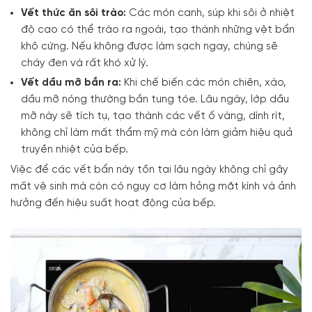
Vết thức ăn sôi trào:
Các món canh, súp khi sôi ở nhiệt
độ cao có thể trào ra ngoài, tạo thành những vệt bẩn
khô cứng. Nếu không được làm sạch ngay, chúng sẽ
cháy đen và rất khó xử lý.
Vết dầu mỡ bắn ra:
Khi chế biến các món chiên, xào,
dầu mỡ nóng thường bắn tung tóe. Lâu ngày, lớp dầu
mỡ này sẽ tích tụ, tạo thành các vết ố vàng, dính rít,
không chỉ làm mất thẩm mỹ mà còn làm giảm hiệu quả
truyền nhiệt của bếp.
Việc để các vết bẩn này tồn tại lâu ngày không chỉ gây
mất vệ sinh mà còn có nguy cơ làm hỏng mặt kính và ảnh
hưởng đến hiệu suất hoạt động của bếp.