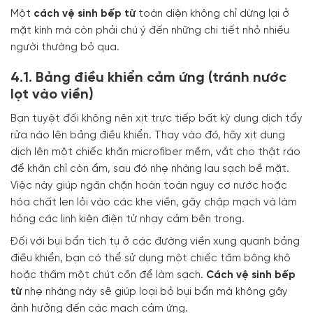
Một
cách vệ sinh bếp từ
toàn diện không chỉ dừng lại ở
mặt kính mà còn phải chú ý đến những chi tiết nhỏ nhiều
người thường bỏ qua.
4.1. Bảng điều khiển cảm ứng (tránh nước
lọt vào viền)
Bạn tuyệt đối không nên xịt trực tiếp bất kỳ dung dịch tẩy
rửa nào lên bảng điều khiển. Thay vào đó, hãy xịt dung
dịch lên một chiếc khăn microfiber mềm, vắt cho thật ráo
để khăn chỉ còn ẩm, sau đó nhẹ nhàng lau sạch bề mặt.
Việc này giúp ngăn chặn hoàn toàn nguy cơ nước hoặc
hóa chất len lỏi vào các khe viền, gây chập mạch và làm
hỏng các linh kiện điện tử nhạy cảm bên trong.
Đối với bụi bẩn tích tụ ở các đường viền xung quanh bảng
điều khiển, bạn có thể sử dụng một chiếc tăm bông khô
hoặc thấm một chút cồn để làm sạch.
Cách vệ sinh bếp
từ
nhẹ nhàng này sẽ giúp loại bỏ bụi bẩn mà không gây
ảnh hưởng đến các mạch cảm ứng.