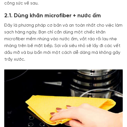
công sức về sau.
2.1. Dùng khăn microfiber + nước ấm
Đây là phương pháp cơ bản và an toàn nhất cho việc làm
sạch hàng ngày. Bạn chỉ cần dùng một chiếc khăn
microfiber mềm nhúng vào nước ấm, vắt ráo rồi lau nhẹ
nhàng trên bề mặt bếp. Sợi vải siêu nhỏ sẽ lấy đi các vết
dầu mỡ và bụi bẩn mới một cách dễ dàng mà không gây
trầy xước.