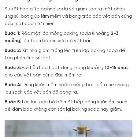
Sự kết hợp giữa baking soda và giấm tạo ra một phản
ứng sủi bọt giúp làm mềm và bong tróc các vết bẩn cứng
đầu một cách tự nhiên.
Bước 1:
Rắc một lớp mỏng baking soda (khoảng
2-3
muỗng
) lên toàn bộ khu vực có vết bẩn.
Bước 2:
Xịt nhẹ giấm trắng lên trên lớp baking soda để
tạo phản ứng sủi bọt.
Bước 3:
Để hỗn hợp hoạt động trong khoảng
10-15 phút
cho các vết bẩn cứng đầu mềm ra.
Bước 4:
Dùng khăn mềm hoặc miếng bọt biển nhẹ nhàng
lau sạch các vết bẩn đã bong ra.
Bước 5:
Lau lại toàn bộ bề mặt bếp bằng khăn ẩm sạch
để đảm bảo không còn sót lại baking soda hay giấm.