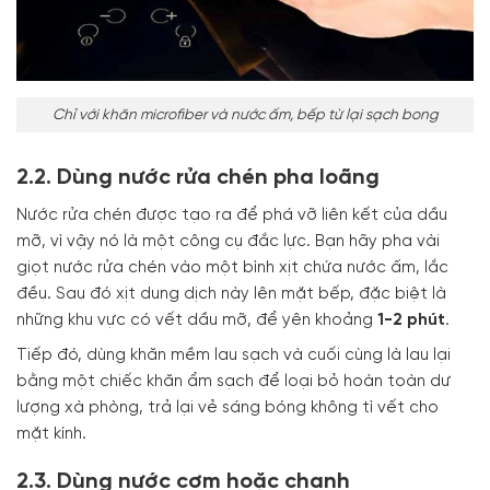
Chỉ với khăn microfiber và nước ấm, bếp từ lại sạch bong
2.2. Dùng nước rửa chén pha loãng
Nước rửa chén được tạo ra để phá vỡ liên kết của dầu
mỡ, vì vậy nó là một công cụ đắc lực. Bạn hãy pha vài
giọt nước rửa chén vào một bình xịt chứa nước ấm, lắc
đều. Sau đó xịt dung dịch này lên mặt bếp, đặc biệt là
những khu vực có vết dầu mỡ, để yên khoảng
1-2 phút
.
Tiếp đó, dùng khăn mềm lau sạch và cuối cùng là lau lại
bằng một chiếc khăn ẩm sạch để loại bỏ hoàn toàn dư
lượng xà phòng, trả lại vẻ sáng bóng không tì vết cho
mặt kính.
2.3. Dùng nước cơm hoặc chanh