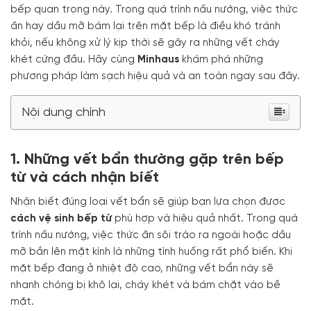
bếp quan trọng này. Trong quá trình nấu nướng, việc thức
ăn hay dầu mỡ bám lại trên mặt bếp là điều khó tránh
khỏi, nếu không xử lý kịp thời sẽ gây ra những vết cháy
khét cứng đầu. Hãy cùng
Minhaus
khám phá những
phương pháp làm sạch hiệu quả và an toàn ngay sau đây.
Nội dung chính
1. Những vết bẩn thường gặp trên bếp
từ và cách nhận biết
Nhận biết đúng loại vết bẩn sẽ giúp bạn lựa chọn được
cách vệ sinh bếp từ
phù hợp và hiệu quả nhất. Trong quá
trình nấu nướng, việc thức ăn sôi trào ra ngoài hoặc dầu
mỡ bắn lên mặt kính là những tình huống rất phổ biến. Khi
mặt bếp đang ở nhiệt độ cao, những vết bẩn này sẽ
nhanh chóng bị khô lại, cháy khét và bám chặt vào bề
mặt.