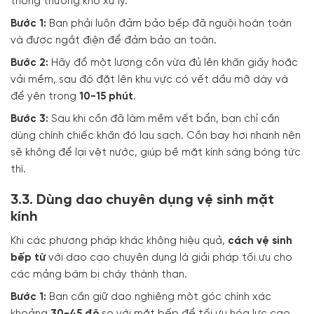
thông thường khó xử lý.
Bước 1:
Bạn phải luôn đảm bảo bếp đã nguội hoàn toàn
và được ngắt điện để đảm bảo an toàn.
Bước 2:
Hãy đổ một lượng cồn vừa đủ lên khăn giấy hoặc
vải mềm, sau đó đặt lên khu vực có vết dầu mỡ dày và
để yên trong
10-15 phút
.
Bước 3:
Sau khi cồn đã làm mềm vết bẩn, bạn chỉ cần
dùng chính chiếc khăn đó lau sạch. Cồn bay hơi nhanh nên
sẽ không để lại vệt nước, giúp bề mặt kính sáng bóng tức
thì.
3.3. Dùng dao chuyên dụng vệ sinh mặt
kính
Khi các phương pháp khác không hiệu quả,
cách vệ sinh
bếp từ
với dao cạo chuyên dụng là giải pháp tối ưu cho
các mảng bám bị cháy thành than.
Bước 1:
Bạn cần giữ dao nghiêng một góc chính xác