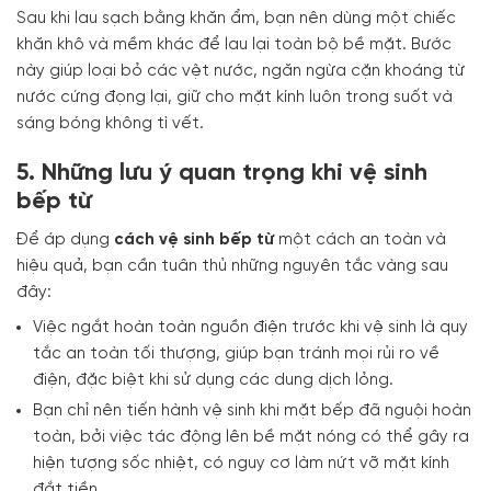
Sau khi lau sạch bằng khăn ẩm, bạn nên dùng một chiếc
khăn khô và mềm khác để lau lại toàn bộ bề mặt. Bước
này giúp loại bỏ các vệt nước, ngăn ngừa cặn khoáng từ
nước cứng đọng lại, giữ cho mặt kính luôn trong suốt và
sáng bóng không tì vết.
5. Những lưu ý quan trọng khi vệ sinh
bếp từ
Để áp dụng
cách vệ sinh bếp từ
một cách an toàn và
hiệu quả, bạn cần tuân thủ những nguyên tắc vàng sau
đây:
Việc ngắt hoàn toàn nguồn điện trước khi vệ sinh là quy
tắc an toàn tối thượng, giúp bạn tránh mọi rủi ro về
điện, đặc biệt khi sử dụng các dung dịch lỏng.
Bạn chỉ nên tiến hành vệ sinh khi mặt bếp đã nguội hoàn
toàn, bởi việc tác động lên bề mặt nóng có thể gây ra
hiện tượng sốc nhiệt, có nguy cơ làm nứt vỡ mặt kính
đắt tiền.