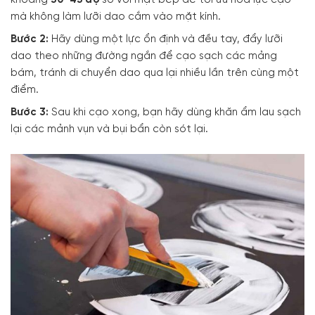
khoảng
30-45 độ
so với mặt bếp để tối ưu hóa lực cạo
mà không làm lưỡi dao cắm vào mặt kính.
Bước 2:
Hãy dùng một lực ổn định và đều tay, đẩy lưỡi
dao theo những đường ngắn để cạo sạch các mảng
bám, tránh di chuyển dao qua lại nhiều lần trên cùng một
điểm.
Bước 3:
Sau khi cạo xong, bạn hãy dùng khăn ẩm lau sạch
lại các mảnh vụn và bụi bẩn còn sót lại.