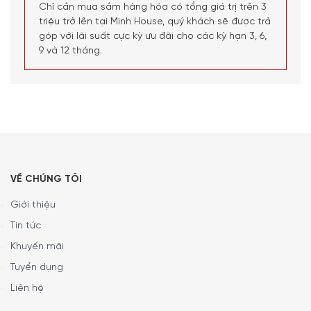
Chỉ cần mua sắm hàng hóa có tổng giá trị trên 3
triệu trở lên tại Minh House, quý khách sẽ được trả
góp với lãi suất cực kỳ ưu đãi cho các kỳ hạn 3, 6,
9 và 12 tháng.
VỀ CHÚNG TÔI
Giới thiệu
Tin tức
Khuyến mãi
Bàn Chải Điện Philips HX9914/57 cho phép
Tuyển dụng
bạn biết nếu bạn đang nhấn quá mạnh
Liên hệ
Bạn có thể không nhận thấy nếu bạn chải quá mạnh,