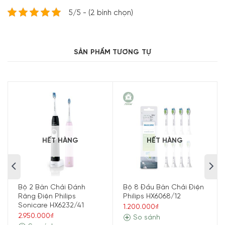
chải mềm, linh hoạt được thiết kế để uốn cong quanh các
5/5 - (2 bình chọn)
đường viền của răng, giúp bạn tiếp xúc bề mặt nhiều hơn
gấp 4 lần và loại bỏ mảng bám nhiều hơn tới 10 lần từ các
vị trí khó tiếp cận.
SẢN PHẨM TƯƠNG TỰ
HẾT HÀNG
HẾT HÀNG
Bộ 2 Bàn Chải Đánh
Bộ 8 Đầu Bàn Chải Điện
Răng Điện Philips
Philips HX6068/12
Sonicare HX6232/41
1.200.000₫
2.950.000₫
So sánh