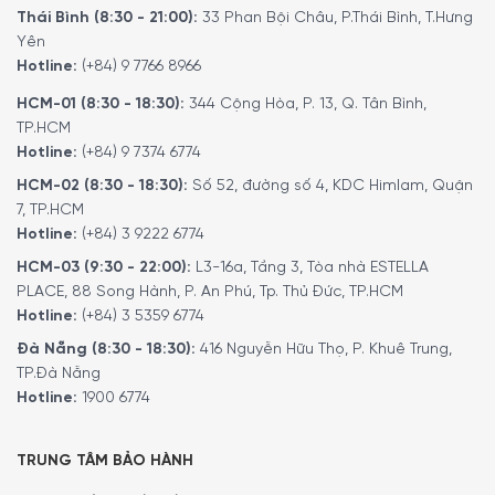
Thái Bình (8:30 - 21:00):
33 Phan Bội Châu, P.Thái Bình, T.Hưng
Yên
Hotline:
(+84) 9 7766 8966
HCM-01 (8:30 - 18:30):
344 Cộng Hòa, P. 13, Q. Tân Bình,
TP.HCM
Hotline:
(+84) 9 7374 6774
HCM-02 (8:30 - 18:30):
Số 52, đường số 4, KDC Himlam, Quận
7, TP.HCM
Hotline:
(+84) 3 9222 6774
Bắt đầu và duy trì những thói quen lành
HCM-03 (9:30 - 22:00):
L3-16a, Tầng 3, Tòa nhà ESTELLA
mạnh
PLACE, 88 Song Hành, P. An Phú, Tp. Thủ Đức, TP.HCM
Hotline:
(+84) 3 5359 6774
Philips HX9914/57 Sonicare DiamondClean 9000
cung
Đà Nẵng (8:30 - 18:30):
416 Nguyễn Hữu Thọ, P. Khuê Trung,
cấp cho bạn hướng dẫn cần thiết để cải thiện và duy trì
TP.Đà Nẵng
thói quen đánh răng lành mạnh giữa các lần kiểm tra nha
Hotline:
1900 6774
sĩ. Các cảm biến thông minh tích hợp cho bạn biết khi nào
bạn đang sử dụng quá nhiều áp lực và bằng cách kết nối
TRUNG TÂM BẢO HÀNH
trải nghiệm đánh răng của bạn với ứng dụng Sonicare,
Báo cáo tiến độ được cá nhân hóa giúp bạn đi đúng