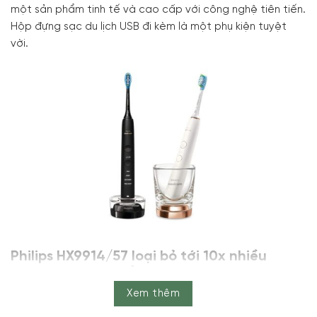
một sản phẩm tinh tế và cao cấp với công nghệ tiên tiến.
Hộp đựng sạc du lịch USB đi kèm là một phụ kiện tuyệt
vời.
Philips HX9914/57 loại bỏ tới 10x nhiều
mảng bám hơn để làm sạch sâu
Xem thêm
Philips HX9914/57
giúp bạn làm sạch sâu có thể với đầu
bàn chải kiểm soát mảng bám cao cấp C3. Các lông bàn