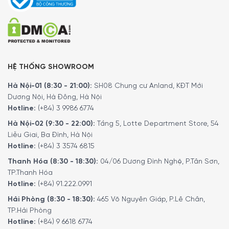
BrushSync tự động chọn chế độ phù hợp
cho bạn
Đầu bàn chải thông minh đảm bảo bạn đang sử dụng
đúng chế độ và cường độ để làm sạch hiệu quả. Ví dụ: giả
sử bạn đang sử dụng đầu cọ W3 Premium White. Công
HỆ THỐNG SHOWROOM
nghệ DiamondClean 9000’s BrushSync sẽ tự động đồng
bộ đầu bàn chải của bạn với chế độ White + để giúp làm
Hà Nội-01 (8:30 - 21:00):
SH08 Chung cư Anland, KĐT Mới
Dương Nội, Hà Đông, Hà Nội
trắng răng của bạn.
Hotline:
(+84) 3 9986 6774
Philips HX9914/57 luôn biết khi nào cần
Hà Nội-02 (9:30 - 22:00):
Tầng 5, Lotte Department Store, 54
thay đầu bàn chải của bạn
Liễu Giai, Ba Đình, Hà Nội
Hotline:
(+84) 3 3574 6815
Tất cả các đầu bàn chải đều bị mòn theo thời gian, vì vậy
Thanh Hóa (8:30 - 18:30):
04/06 Dương Đình Nghệ, P.Tân Sơn,
bạn sẽ muốn để mắt đến đầu cọ của mình để đảm bảo
TP.Thanh Hóa
rằng bạn vẫn làm sạch tuyệt vời. Công nghệ BrushSync
Hotline:
(+84) 91.222.0991
của chúng tôi theo dõi thời gian bạn đã sử dụng đầu bàn
chải và mức độ bạn đã chải mạnh như thế nào. Lời nhắc
Hải Phòng (8:30 - 18:30):
465 Võ Nguyên Giáp, P.Lê Chân,
TP.Hải Phòng
thay thế BrushSync trên tay cầm của bạn và một tiếng
Hotline:
(+84) 9 6618 6774
bíp ngắn nhắc bạn khi nào cần thay thế nó.