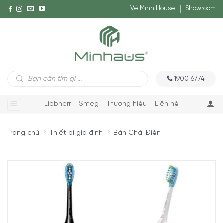
Về Minh House
Showroom
Tìm
1900 6774
kiếm
sản
phẩm
Liebherr
Smeg
Thương hiệu
Liên hệ
Trang chủ
Thiết bị gia đình
Bàn Chải Điện