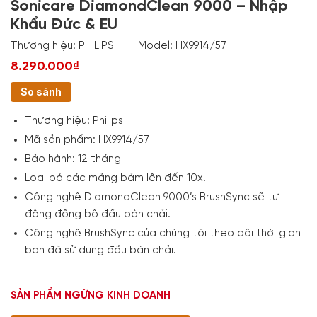
Sonicare DiamondClean 9000 – Nhập
Khẩu Đức & EU
Thương hiệu:
PHILIPS
Model:
HX9914/57
8.290.000₫
So sánh
Thương hiệu:
Philips
Mã sản phẩm:
HX9914/57
Bảo hành:
12 tháng
Loại bỏ các mảng bảm lên đến 10x.
Công nghệ DiamondClean 9000’s BrushSync sẽ tự
động đồng bộ đầu bàn chải.
Công nghệ BrushSync của chúng tôi theo dõi thời gian
bạn đã sử dụng đầu bàn chải.
SẢN PHẨM NGỪNG KINH DOANH