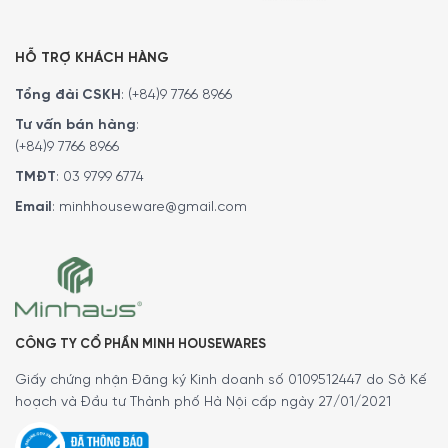
Philips HX9914/57 Sonicare DiamondClean 9000
đi kèm
với Clean, White +, Gum Health và Deep Clean + để đáp
HỖ TRỢ KHÁCH HÀNG
ứng nhu cầu đánh răng của bạn. Chế độ Clean là để làm
sạch đặc biệt hàng ngày, White + là để loại bỏ vết ố,
Tổng đài CSKH
:
(+84)9 7766 8966
Gum Health cung cấp một cách làm sạch nhẹ nhàng
Tư vấn bán hàng
:
nhưng hiệu quả cho nướu và Deep Clean + mang đến cho
(+84)9 7766 8966
bạn một làn sạch sâu đầy sinh lực. Ba cường độ cho phép
TMĐT
:
03 9799 6774
bạn lựa chọn giữa cài đặt cao hơn để tăng cường độ
sạch và cường độ thấp hơn cho miệng nhạy cảm hơn.
Email
:
minhhouseware@gmail.com
CÔNG TY CỔ PHẦN MINH HOUSEWARES
Giấy chứng nhận Đăng ký Kinh doanh số 0109512447 do Sở Kế
hoạch và Đầu tư Thành phố Hà Nội cấp ngày 27/01/2021