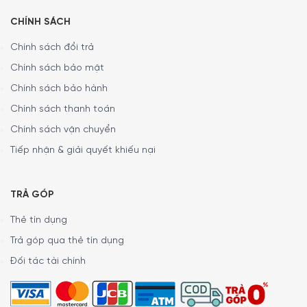
nhưng
Bàn Chải Điện Philips HX9914/57 Sonicare
CHÍNH SÁCH
DiamondClean 9000
của bạn sẽ làm được. Nếu bạn cần
xoa dịu, bàn chải đánh răng sẽ phát ra âm thanh rung
Chính sách đổi trả
động. Đó là lời nhắc nhở để đầu bàn chải của bạn thực
Chính sách bảo mật
hiện công việc. 7 trong số 10 người nhận thấy tính năng
này đã giúp họ trở thành một người vẽ tốt hơn.
Chính sách bảo hành
Chính sách thanh toán
Chính sách vận chuyển
Tiếp nhận & giải quyết khiếu nại
TRẢ GÓP
Thẻ tín dụng
Trả góp qua thẻ tín dụng
Trải nghiệm đánh răng được cá nhân hóa
Đối tác tài chính
với
Philips HX9914/57 Sonicare
DiamondClean 9000