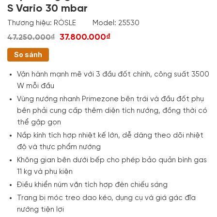
S Vario 30 mbar
Thương hiệu:
RÖSLE
Model:
25530
37.800.000₫
47.250.000₫
So sánh
Vận hành mạnh mẽ với 3 đầu đốt chính, công suất 3500
W mỗi đầu
Vùng nướng nhanh Primezone bên trái và đầu đốt phụ
bên phải cung cấp thêm diện tích nướng, đồng thời có
thể gập gọn
Nắp kính tích hợp nhiệt kế lớn, dễ dàng theo dõi nhiệt
độ và thực phẩm nướng
Không gian bên dưới bếp cho phép bảo quản bình gas
11 kg và phụ kiện
Điều khiển núm vặn tích hợp đèn chiếu sáng
Trang bị móc treo dao kéo, dụng cụ và giá gác đĩa
nướng tiện lợi