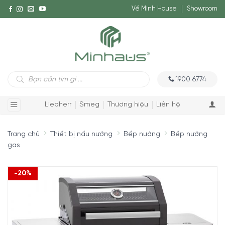
Về Minh House
Showroom
Tìm
1900 6774
kiếm
sản
phẩm
Liebherr
Smeg
Thương hiệu
Liên hệ
Trang chủ
Thiết bị nấu nướng
Bếp nướng
Bếp nướng
gas
-20%