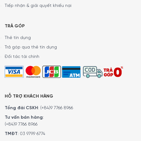
Tiếp nhận & giải quyết khiếu nại
Một đầu đốt phụ phía bên có công suất 3.0 kW được sử
dụng để chuẩn bị các món ăn phụ hoặc nước sốt. Khi
đóng đầu đốt này lại, bề mặt bàn phụ này có thể được
TRẢ GÓP
sử dụng như một bề mặt làm việc.
Thẻ tín dụng
Trả góp qua thẻ tín dụng
Đối tác tài chính
HỖ TRỢ KHÁCH HÀNG
Tổng đài CSKH
:
(+84)9 7766 8966
Tư vấn bán hàng
:
(+84)9 7766 8966
TMĐT
:
03 9799 6774