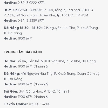
Hotline:
(+84) 3 9222 6774
như kẹp nướng hoặc dụng cụ nướng BBQ, thuận tiện
HCM-03 (9:30 - 22:00):
L3-16a, Tầng 3, Tòa nhà ESTELLA
trong tầm với của người dùng khi nấu nướng.
PLACE, 88 Song Hành, P. An Phú, Tp. Thủ Đức, TP.HCM
Nhiệt kế nắp lớn (hiển thị ở ° C và ° F).
Hotline:
(+84) 3 5359 6774
Bộ điều chỉnh áp suất gas với thiết bị an toàn chống vỡ
Đà Nẵng (8:30 - 18:30):
416 Nguyễn Hữu Thọ, P. Khuê Trung,
ống tích hợp đem lại sự an toàn tuyệt đối
TP.Đà Nẵng
Hotline:
1900 6774
TRUNG TÂM BẢO HÀNH
Hà Nội:
Số 04, Liền Kề 19, KĐT Văn Khê, P. La Khê, Hà Đông
Hotline:
1900 6774 (Nhánh 6)
Đà Nẵng:
416 Nguyễn Hữu Thọ, P. Khuê Trung, Quận Cẩm Lệ,
TP Đà Nẵng
Hotline:
1900 6774 (Nhánh 6)
Sài Gòn:
344 Cộng Hòa, P. 13, Q. Tân Bình
Hotline:
1900 6774 (Nhánh 6)
Tư vấn Online:
09:00 - 24:00