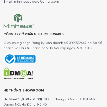
Email
:
minhhouseware@gmail.com
CÔNG TY CỔ PHẦN MINH HOUSEWARES
Thu gọn các bề mặt bàn phụ
Giấy chứng nhận Đăng ký Kinh doanh số 0109512447 do Sở Kế
Phần bề mặt bàn phụ ở phía hai bên có thể gập lại một
hoạch và Đầu tư Thành phố Hà Nội cấp ngày 27/01/2021
cách dễ dàng. Tính năng này giúp việc cất giữ thiết bị trở
nên thuận tiện, tiết kiệm không gian hơn.
HỆ THỐNG SHOWROOM
Hà Nội-01 (8:30 - 21:00):
SH08 Chung cư Anland, KĐT Mới
Dương Nội, Hà Đông, Hà Nội