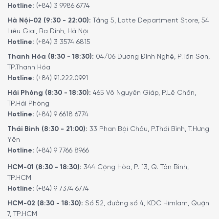
Hotline:
(+84) 3 9986 6774
Hà Nội-02 (9:30 - 22:00):
Tầng 5, Lotte Department Store, 54
Liễu Giai, Ba Đình, Hà Nội
Hotline:
(+84) 3 3574 6815
Thanh Hóa (8:30 - 18:30):
04/06 Dương Đình Nghệ, P.Tân Sơn,
TP.Thanh Hóa
Hotline:
(+84) 91.222.0991
Hải Phòng (8:30 - 18:30):
465 Võ Nguyên Giáp, P.Lê Chân,
TP.Hải Phòng
Hotline:
(+84) 9 6618 6774
Thái Bình (8:30 - 21:00):
33 Phan Bội Châu, P.Thái Bình, T.Hưng
Các tính năng nổi bật khác của Rösle
Yên
25530 VIDERO G3-S Vario
Hotline:
(+84) 9 7766 8966
Không gian lưu trữ đủ cho bình gas lên đến 11 kg và phụ
HCM-01 (8:30 - 18:30):
344 Cộng Hòa, P. 13, Q. Tân Bình,
TP.HCM
kiện
Hotline:
(+84) 9 7374 6774
Khay nhỏ giọt hứng nước và chất béo thoát ra trong
HCM-02 (8:30 - 18:30):
Số 52, đường số 4, KDC Himlam, Quận
quá trình nướng và có thể tháo rời để dễ dàng vệ sinh
7, TP.HCM
Thanh móc được trang bị để treo các phụ kiện nướng