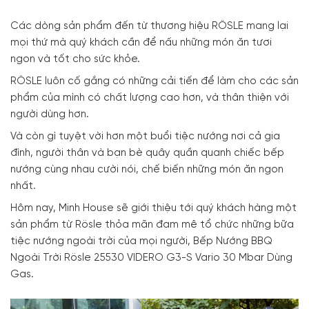
Các dòng sản phẩm đến từ thương hiệu RÖSLE mang lại
mọi thứ mà quý khách cần để nấu những món ăn tươi
ngon và tốt cho sức khỏe.
RÖSLE luôn cố gắng có những cải tiến để làm cho các sản
phẩm của mình có chất lượng cao hơn, và thân thiện với
người dùng hơn.
Và còn gì tuyệt vời hơn một buổi tiệc nướng nơi cả gia
đình, người thân và bạn bè quây quần quanh chiếc bếp
nướng cùng nhau cười nói, chế biến những món ăn ngon
nhất.
Hôm nay, Minh House sẽ giới thiệu tới quý khách hàng một
sản phẩm từ Rösle thỏa mãn đam mê tổ chức những bữa
tiệc nướng ngoài trời của mọi người, Bếp Nướng BBQ
Ngoài Trời Rösle 25530 VIDERO G3-S Vario 30 Mbar Dùng
Gas.