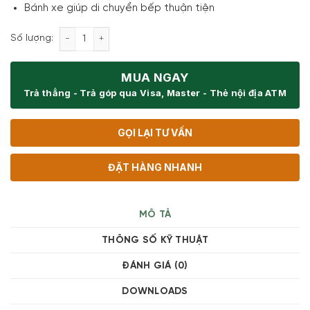
Bánh xe giúp di chuyển bếp thuận tiện
Bếp nướng gas Rösle 25530 VIDERO G3-S Vario 30 m
Số lượng:
MUA NGAY
Trả thẳng - Trả góp qua Visa, Master - Thẻ nội địa ATM
GỌI LẠI TƯ VẤN
ĐẶT HÀNG NHANH
MÔ TẢ
THÔNG SỐ KỸ THUẬT
ĐÁNH GIÁ (0)
DOWNLOADS