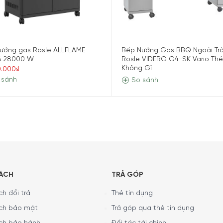
ướng gas Rösle ALLFLAME
Bếp Nướng Gas BBQ Ngoài Trờ
6 28000 W
Rösle VIDERO G4-SK Vario Th
Không Gỉ
0.000₫
 sánh
So sánh
ng hình sóng giúp gia nhiệt nhanh hơn và phân bổ nhiệt tối ư
0% so với dòng VIDERO
à °F
SÁCH
TRẢ GÓP
ng
h đổi trả
Thẻ tín dụng
p
ch bảo mật
Trả góp qua thẻ tín dụng