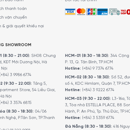
ch bảo hành
Đối tác tài chính
g
ch thanh toán
nh
ch vận chuyển
8 cm x Sâu 61,8 cm – Nặng ~52,04 kg
 & giải quyết khiếu nại
NG SHOWROOM
ớp sơn nhám tone đen matt sang trọng
, tạo nên vẻ ngoài hi
 quan sát rộng hơn 30% so với dòng VIDERO, cho phép người 
 (8:30 - 21:00):
SH08 Chung
HCM-01 (8:30 - 18:30):
344 Cộng 
d, KĐT Mới Dương Nội, Hà
P. 13, Q. Tân Bình, TP.HCM
 Nội
Hotline:
(+84) 9 7374 6774
ĩnh điện
bền bỉ, kết hợp cùng
khoang nướng bằng nhôm đúc
g
(+84) 3 9986 6774
HCM-02 (8:30 - 18:30):
Số 52, đư
àn gập tiện lợi
cùng
bánh xe linh hoạt 365 độ
, giúp người dùn
2 (9:30 - 22:00):
Tầng 5,
số 4, KDC Himlam, Quận 7, TP.HC
partment Store, 54 Liễu Giai,
Hotline:
(+84) 3 9222 6774
Hà Nội
HCM-03 (9:30 - 22:00):
L3-16a, T
(+84) 3 3574 6815
3, Tòa nhà ESTELLA PLACE, 88 So
a (8:30 - 18:30):
04/06
Hành, P. An Phú, Tp. Thủ Đức, TP.
nh Nghệ, P.Tân Sơn, TP.Thanh
Hotline:
(+84) 3 5359 6774
Đà Nẵng (8:30 - 18:30):
416 Ngu