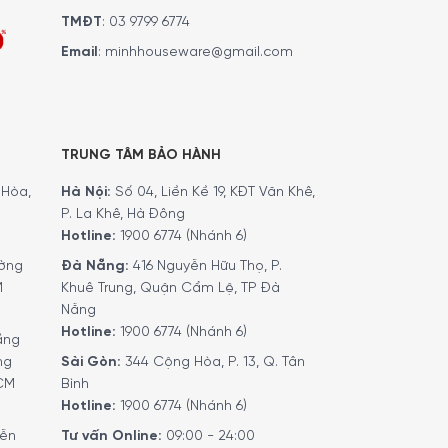
TMĐT
:
03 9799 6774
Email
:
minhhouseware@gmail.com
TRUNG TÂM BẢO HÀNH
ện đại và đẳng cấp cho không gian nướng. Nắp
dùng dễ dàng theo dõi món ăn trong suốt quá
Hòa,
Hà Nội:
Số 04, Liền Kề 19, KĐT Văn Khê,
P. La Khê, Hà Đông
Hotline:
1900 6774 (Nhánh 6)
iúp tăng khả năng chịu nhiệt và chống ăn mòn
ờng
Đà Nẵng:
416 Nguyễn Hữu Thọ, P.
g dễ dàng di chuyển và tiết kiệm không gian sử
M
Khuê Trung, Quận Cẩm Lệ, TP Đà
Nẵng
Hotline:
1900 6774 (Nhánh 6)
ầng
ng
Sài Gòn:
344 Cộng Hòa, P. 13, Q. Tân
HCM
Bình
Hotline:
1900 6774 (Nhánh 6)
yễn
Tư vấn Online:
09:00 - 24:00