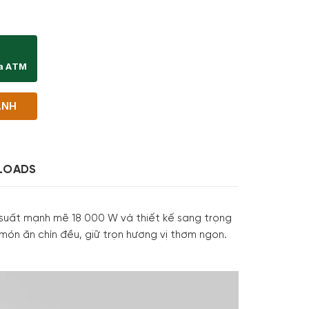
18000 W số lượng
ịa ATM
ANH
LOADS
suất mạnh mẽ 18 000 W và thiết kế sang trọng
ón ăn chín đều, giữ trọn hương vị thơm ngon.