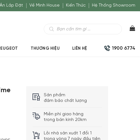
Án Lắp Đặt
Về Minh House
Kiến Thức
Hệ Thống Showroom
Tìm
kiếm
sản
phẩm
1900 6774
PEUGEOT
THƯƠNG HIỆU
LIÊN HỆ
ime
Sản phẩm
đảm bảo chất lượng
Miễn phí giao hàng
trong bán kính 20km
Lỗi nhà sản xuất 1 đổi 1
trong vòng 7 ngày đầu tiên