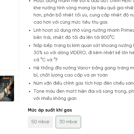
Hoạt động mạnh mẽ với 4 đầu đốt chính HEATS
khe nướng hình sóng mang lại hiệu quả gia nhi
hơn, phân bổ nhiệt tối ưu, cung cấp nhiệt độ 
cao hơn với cùng mức tiêu thụ gas
Linh hoạt sử dụng nhờ vùng nướng nhanh Prim
bên trái, nhiệt độ tối đa lên tới 800°C
Nắp bếp trang bị kính quan sát khoang nướng 
30% so với dòng VIDERO, đi kèm nhiệt kế lớn hiể
cả °C và °F
Hệ thống đĩa nướng Vario+ bằng gang tráng 
bỉ, chất lượng cao cấp và an toàn
Núm vặn điều chỉnh gas tích hợp đèn chiếu sán
Tone màu đen matt hiện đại và sang trọng, p
với nhiều không gian
Mức áp suất khí gas
50 mbar
30 mbar