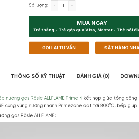
Bếp nướng gas Rösle ALLFLAME Prime 4 
Số lượng:
MUA NGAY
Trả thẳng - Trả góp qua Visa, Master - Thẻ nội đ
GỌI LẠI TƯ VẤN
ĐẶT HÀNG NH
Ả
THÔNG SỐ KỸ THUẬT
ĐÁNH GIÁ (0)
DOWN
ếp nướng gas Rösle ALLFLAME Prime 4
kết hợp giữa tổng công 
 cùng vùng nướng nhanh Primezone đạt tới 800°C, bếp giúp m
ướng gas Rösle ALLFLAME: