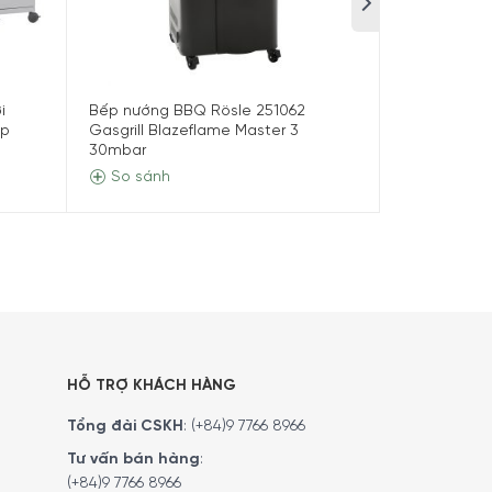
i
Bếp nướng BBQ Rösle 251062
Bếp Nướng G
ép
Gasgrill Blazeflame Master 3
VIDERO G2-S
30mbar
So sánh
So sánh
u, cung cấp nhiệt độ nướng cao hơn với cùng mức
HỖ TRỢ KHÁCH HÀNG
Tổng đài CSKH
:
(+84)9 7766 8966
Tư vấn bán hàng
:
(+84)9 7766 8966