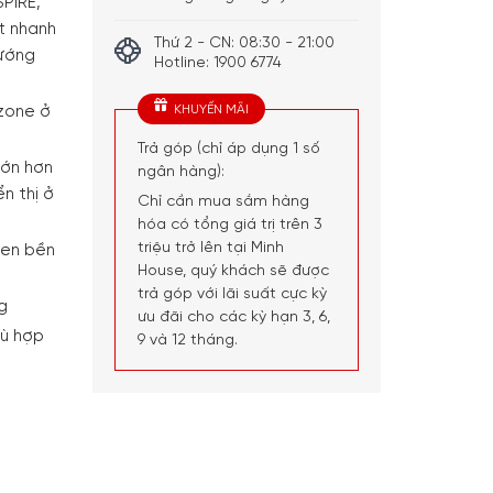
PIRE,
ệt nhanh
Thứ 2 - CN: 08:30 - 21:00
nướng
Hotline: 1900 6774
KHUYẾN MÃI
ezone ở
Trả góp (chỉ áp dụng 1 số
lớn hơn
ngân hàng):
n thị ở
Chỉ cần mua sắm hàng
hóa có tổng giá trị trên 3
triệu trở lên tại Minh
men bền
House, quý khách sẽ được
trả góp với lãi suất cực kỳ
g
ưu đãi cho các kỳ hạn 3, 6,
hù hợp
9 và 12 tháng.