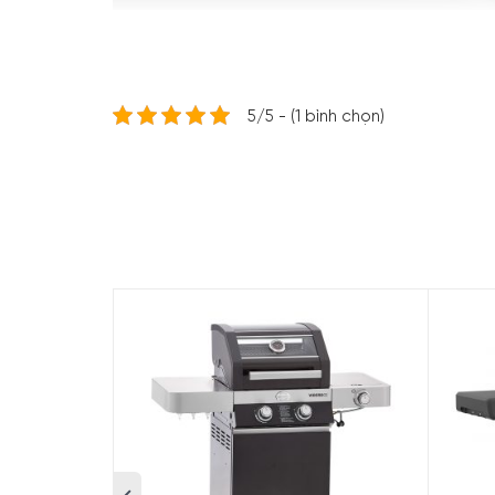
5/5 - (1 bình chọn)
Nội dung chính
Thông số kỹ thuật và tổng q
Thông số kỹ thuật
Thương hiệu:
Rösle
Model:
251052 (50 mbar), 251056 (30 mbar)
Sản xuất tại:
Trung Quốc
Loại bếp:
Bếp nướng gas
Chức năng:
Nướng BBQ