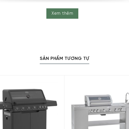
Xem thêm
SẢN PHẨM TƯƠNG TỰ
uan sản phẩm bếp nướng gas Rösle AL