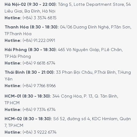
Hà Nội-02 (9:30 - 22:00):
Tầng 5, Lotte Department Store, 54
Vùng nhiệt độ 800°C
Liễu Giai, Ba Đình, Hà Nội
Vùng nhiệt độ 800°C mang đến một sự lựa chọn nướng
Hotline:
(+84) 3 3574 6815
thú vị cho những tín đồ thịt nướng. Vùng nấu này được tích
Thanh Hóa (8:30 - 18:30):
04/06 Dương Đình Nghệ, P.Tân Sơn,
hợp trong phần bàn phụ phía bên cạnh của lò nướng,
TP.Thanh Hóa
được trang bị cả đánh lửa điện tử.
Hotline:
(+84) 91.222.0991
Hải Phòng (8:30 - 18:30):
465 Võ Nguyên Giáp, P.Lê Chân,
TP.Hải Phòng
Hotline:
(+84) 9 6618 6774
Thái Bình (8:30 - 21:00):
33 Phan Bội Châu, P.Thái Bình, T.Hưng
Yên
Hotline:
(+84) 9 7766 8966
HCM-01 (8:30 - 18:30):
344 Cộng Hòa, P. 13, Q. Tân Bình,
TP.HCM
Hotline:
(+84) 9 7374 6774
HCM-02 (8:30 - 18:30):
Số 52, đường số 4, KDC Himlam, Quận
7, TP.HCM
Hotline:
(+84) 3 9222 6774