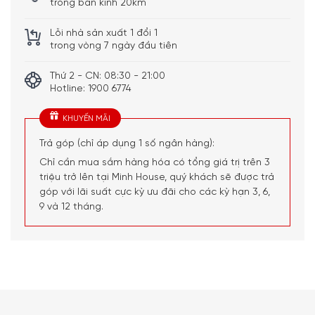
trong bán kính 20km
Lỗi nhà sản xuất 1 đổi 1
trong vòng 7 ngày đầu tiên
Thứ 2 - CN: 08:30 - 21:00
Hotline: 1900 6774
KHUYẾN MÃI
Trả góp (chỉ áp dụng 1 số ngân hàng):
Chỉ cần mua sắm hàng hóa có tổng giá trị trên 3
triệu trở lên tại Minh House, quý khách sẽ được trả
góp với lãi suất cực kỳ ưu đãi cho các kỳ hạn 3, 6,
9 và 12 tháng.
Nắp lò bằng kính, trực quan quan sát các
món ăn khi nướng
Ngay cả khi quý khách hàng đang đóng nắp RÖSLE
VIDERO G2-S – FC Bayern Edition để giữ các món ăn