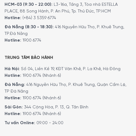
HCM-03 (9:30 - 22:00):
L3-16a, Tầng 3, Tòa nhà ESTELLA
PLACE, 88 Song Hành, P. An Phú, Tp. Thủ Đức, TP.HCM
Hotline:
(+84) 3 5359 6774
Đà Nẵng (8:30 - 18:30):
416 Nguyễn Hữu Thọ, P. Khuê Trung,
TP.Đà Nẵng
Hotline:
1900 6774
Các tính năng nổi bật khác của RÖSLE
TRUNG TÂM BẢO HÀNH
VIDERO G2-S
Hà Nội:
Số 04, Liền Kề 19, KĐT Văn Khê, P. La Khê, Hà Đông
Không gian lưu trữ thoải mái cho bình gas 5kg và các phụ
Hotline:
1900 6774 (Nhánh 6)
kiện.
Đà Nẵng:
416 Nguyễn Hữu Thọ, P. Khuê Trung, Quận Cẩm Lệ,
Khay nhỏ giọt hứng các loại chất béo và chất lỏng nhỏ
TP Đà Nẵng
giọt trong quá trình chế biến và có thể được tháo ra để
Hotline:
1900 6774 (Nhánh 6)
làm sạch tiện lợi.
Sài Gòn:
344 Cộng Hòa, P. 13, Q. Tân Bình
Hotline:
1900 6774 (Nhánh 6)
Tư vấn Online:
09:00 - 24:00