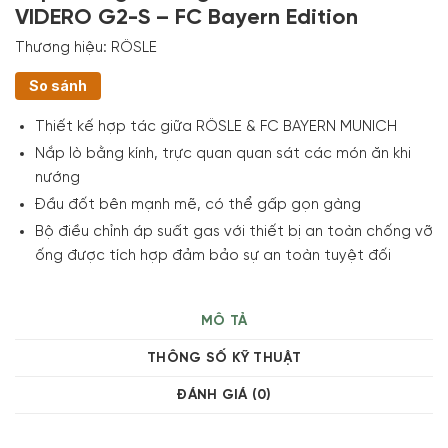
VIDERO G2-S – FC Bayern Edition
Thương hiệu:
RÖSLE
So sánh
Thiết kế hợp tác giữa RÖSLE & FC BAYERN MUNICH
Nắp lò bằng kính, trực quan quan sát các món ăn khi
nướng
Đầu đốt bên mạnh mẽ, có thể gấp gọn gàng
Bộ điều chỉnh áp suất gas với thiết bị an toàn chống vỡ
ống được tích hợp đảm bảo sự an toàn tuyệt đối
MÔ TẢ
THÔNG SỐ KỸ THUẬT
ĐÁNH GIÁ (0)