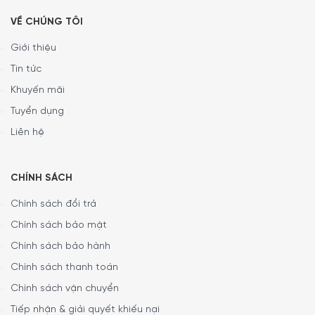
được nướng trong điều kiện hoàn hảo nhất, thì vẫn có thể
ngắm nhìn những miếng thịt chín thông qua nắp kính trực
VỀ CHÚNG TÔI
quan. Thiết kế này đặc biệt thuận tiện giúp kiểm soát đồ
Giới thiệu
ăn hoàn hảo trong suốt quá trình nấu.
Tin tức
Đặc biệt hơn, quá trình nấu nướng không bị gián đoạn khi
Khuyến mãi
không cần phải nâng nắp lên và nhiệt độ sẽ không bị thay
Tuyển dụng
đổi.
Liên hệ
CHÍNH SÁCH
Chính sách đổi trả
Chính sách bảo mật
Chính sách bảo hành
Chính sách thanh toán
Chính sách vận chuyển
Tiếp nhận & giải quyết khiếu nại