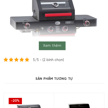
Xem thêm
5/5 - (2 bình chọn)
SẢN PHẨM TƯƠNG TỰ
-20%
Là sự hợp tác của hai thương hiệu hàng