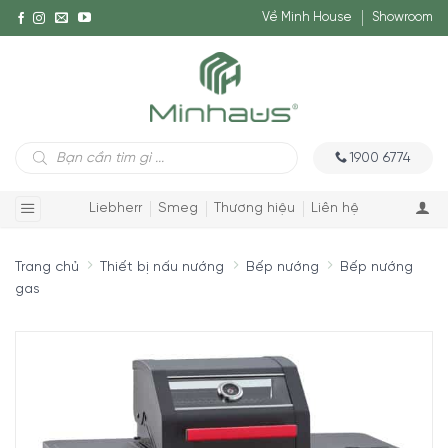
Về Minh House
Showroom
Tìm
1900 6774
kiếm
sản
phẩm
Liebherr
Smeg
Thương hiệu
Liên hệ
Trang chủ
Thiết bị nấu nướng
Bếp nướng
Bếp nướng
gas