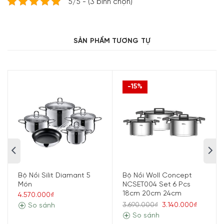
5/5 - (3 bình chọn)
bên trong đặc trưng, ​​giúp hơi nước tuần hoàn bên trong
cải thiện khả năng nấu nướng.
SẢN PHẨM TƯƠNG TỰ
-15%
Đặc điểm và lợi ích khi sử dụng nồi gang
Bộ Nồi Silit Diamant 5
Bộ Nồi Woll Concept
Món
NCSET004 Set 6 Pcs
Woll:
18cm 20cm 24cm
4.570.000₫
Không tiềm ẩn hóa chất như chảo chống dính thông
3.690.000₫
3.140.000₫
So sánh
So sánh
thường.