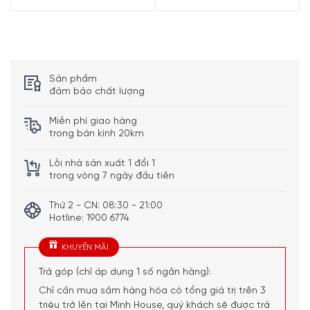
Sử dụng ít dầu hơn: các bạn chỉ cần một ít dầu ăn để
chế biến món ăn, giảm lượng dầu ăn dung nạp vào cơ
thể
Nấu ăn ngon hơn nhất là với các món nấu chậm như
hầm , kho, canh, súp…
Sản phẩm
đảm bảo chất lượng
Chịu được nhiệt độ cao, hấp thụ và giữ nhiệt tốt giúp
các món ăn nóng lâu hơn. Tiết kiệm năng lượng
Miễn phí giao hàng
trong bán kính 20km
Lỗi nhà sản xuất 1 đổi 1
trong vòng 7 ngày đầu tiên
Thứ 2 - CN: 08:30 - 21:00
Hotline: 1900 6774
KHUYẾN MÃI
Trả góp (chỉ áp dụng 1 số ngân hàng):
Chỉ cần mua sắm hàng hóa có tổng giá trị trên 3
triệu trở lên tại Minh House, quý khách sẽ được trả