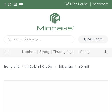
Về Minh House
Showroom
Tìm
1900 6774
kiếm
sản
phẩm
Liebherr
Smeg
Thương hiệu
Liên hệ
Trang chủ
Thiết bị nhà bếp
Nồi, chảo
Bộ nồi