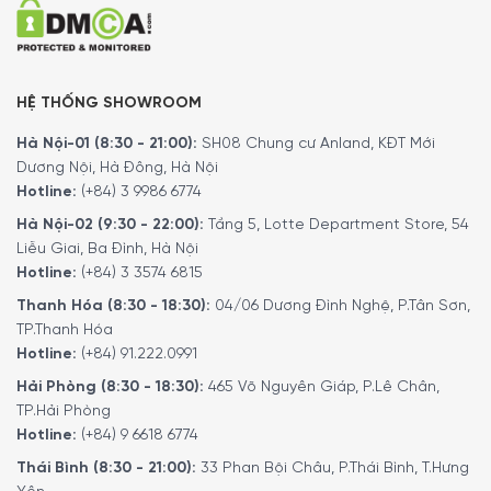
HỆ THỐNG SHOWROOM
Hà Nội-01 (8:30 - 21:00):
SH08 Chung cư Anland, KĐT Mới
Dương Nội, Hà Đông, Hà Nội
Hotline:
(+84) 3 9986 6774
Hà Nội-02 (9:30 - 22:00):
Tầng 5, Lotte Department Store, 54
Liễu Giai, Ba Đình, Hà Nội
Hotline:
(+84) 3 3574 6815
Thanh Hóa (8:30 - 18:30):
04/06 Dương Đình Nghệ, P.Tân Sơn,
TP.Thanh Hóa
Hotline:
(+84) 91.222.0991
Hải Phòng (8:30 - 18:30):
465 Võ Nguyên Giáp, P.Lê Chân,
TP.Hải Phòng
Hotline:
(+84) 9 6618 6774
Thái Bình (8:30 - 21:00):
33 Phan Bội Châu, P.Thái Bình, T.Hưng