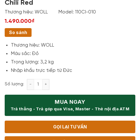
Chili Red
Thương hiệu:
WOLL
Model:
110CI-010
1.490.000₫
So sánh
Thương hiệu:
WOLL
Màu sắc:
Đỏ
Trọng lượng:
3,2 kg
Nhập khẩu trực tiếp từ Đức
Bộ 2 Nồi Gang Woll 110CI-010 Size 10cm Chili Red số
Số lượng:
MUA NGAY
Trả thẳng - Trả góp qua Visa, Master - Thẻ nội địa ATM
GỌI LẠI TƯ VẤN