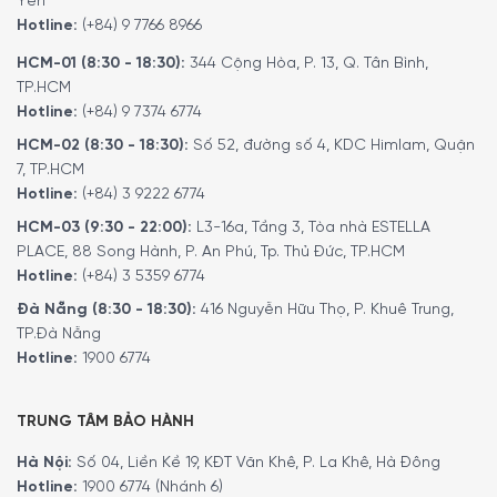
Yên
Hotline:
(+84) 9 7766 8966
HCM-01 (8:30 - 18:30):
344 Cộng Hòa, P. 13, Q. Tân Bình,
TP.HCM
Hotline:
(+84) 9 7374 6774
HCM-02 (8:30 - 18:30):
Số 52, đường số 4, KDC Himlam, Quận
7, TP.HCM
Hotline:
(+84) 3 9222 6774
HCM-03 (9:30 - 22:00):
L3-16a, Tầng 3, Tòa nhà ESTELLA
PLACE, 88 Song Hành, P. An Phú, Tp. Thủ Đức, TP.HCM
Hotline:
(+84) 3 5359 6774
Đà Nẵng (8:30 - 18:30):
416 Nguyễn Hữu Thọ, P. Khuê Trung,
TP.Đà Nẵng
Hotline:
1900 6774
TRUNG TÂM BẢO HÀNH
Hà Nội:
Số 04, Liền Kề 19, KĐT Văn Khê, P. La Khê, Hà Đông
Hotline:
1900 6774 (Nhánh 6)