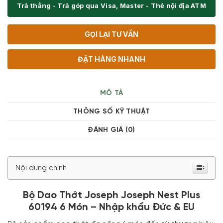
Trả thẳng - Trả góp qua Visa, Master - Thẻ nội địa ATM
GỌI LẠI TƯ VẤN
ĐẶT HÀNG NHANH
MÔ TẢ
THÔNG SỐ KỸ THUẬT
ĐÁNH GIÁ (0)
Nội dung chính
Bộ Dao Thớt Joseph Joseph Nest Plus
60194 6 Món – Nhập khẩu Đức & EU