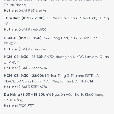
Ngoài ra quý khách có thể tham khảo thêm các sản
TP.Hải Phòng
Hotline:
(+84) 9 6618 6774
phẩm
dao, thớt
khác
Tại đây
.
Thái Bình (8:30 - 21:00):
33 Phan Bội Châu, P.Thái Bình, T.Hưng
Để phục vụ khách hàng tốt hơn trong việc sử dụng hoặc
Yên
tìm hiểu về các tính năng của các sản phẩm gia dụng.
Hotline:
(+84) 9 7766 8966
Minh House đã cho ra đời kênh
Youtube
với rất nhiều nội
dung thú vị. Quý khách có thể theo dõi kênh youtube
HCM-01 (8:30 - 18:30):
344 Cộng Hòa, P. 13, Q. Tân Bình,
bằng liên kết
tại đây
.
TP.HCM
Hotline:
(+84) 9 7374 6774
HCM-02 (8:30 - 18:30):
Số 52, đường số 4, KDC Himlam, Quận
5/5 - (2 bình chọn)
7, TP.HCM
Hotline:
(+84) 3 9222 6774
HCM-03 (9:30 - 22:00):
L3-16a, Tầng 3, Tòa nhà ESTELLA
PLACE, 88 Song Hành, P. An Phú, Tp. Thủ Đức, TP.HCM
Hotline:
(+84) 3 5359 6774
Đà Nẵng (8:30 - 18:30):
416 Nguyễn Hữu Thọ, P. Khuê Trung,
TP.Đà Nẵng
Hotline:
1900 6774