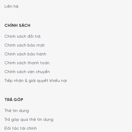
Liên hệ
CHÍNH SÁCH
Chính sách đổi trả
Chính sách bảo mật
Sử dụng & bảo quản
Chính sách bảo hành
Dao – rửa và làm khô bằng tay
Chính sách thanh toán
Thớt – có thể sử dụng máy rửa chén
Chính sách vận chuyển
Chân đế – lau sạch bằng khăn ẩm
Tiếp nhận & giải quyết khiếu nại
Lưu ý: Thớt có thể sẽ hằn nhẹ vết dao trong quá trình
sử dụng
TRẢ GÓP
Thẻ tín dụng
Trả góp qua thẻ tín dụng
Đối tác tài chính