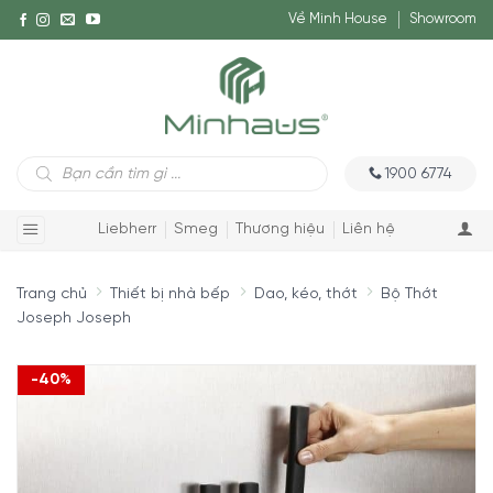
Về Minh House
Showroom
Tìm
1900 6774
kiếm
sản
phẩm
Liebherr
Smeg
Thương hiệu
Liên hệ
Trang chủ
Thiết bị nhà bếp
Dao, kéo, thớt
Bộ Thớt
Joseph Joseph
-40%