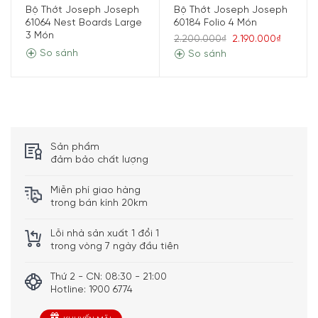
Bộ Thớt Joseph Joseph
Bộ Thớt Joseph Joseph
61064 Nest Boards Large
60184 Folio 4 Món
3 Món
2.200.000₫
2.190.000₫
So sánh
So sánh
Sản phẩm
đảm bảo chất lượng
Miễn phí giao hàng
trong bán kính 20km
Lỗi nhà sản xuất 1 đổi 1
trong vòng 7 ngày đầu tiên
Đa chức năng
Thứ 2 - CN: 08:30 - 21:00
Hotline: 1900 6774
Bộ dao thớt 6 món Joseph Joseph Nest Plus 60194 bao
gồm ba con dao cơ bản, ba thớt có mã màu. Trong đó