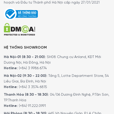
hoạch và Đầu tư Thành phố Hà Nội cấp ngày 27/01/2021
Hoặc Quý khách có thể đến trực tiếp
hệ thống
showroom
của
Minh House
trên toàn quốc để trải
nghiệm sản phẩm này.
HỆ THỐNG SHOWROOM
Hà Nội-01 (8:30 - 21:00):
SH08 Chung cư Anland, KĐT Mới
Dương Nội, Hà Đông, Hà Nội
Hotline:
(+84) 3 9986 6774
Hà Nội-02 (9:30 - 22:00):
Tầng 5, Lotte Department Store, 54
Liễu Giai, Ba Đình, Hà Nội
Hotline:
(+84) 3 3574 6815
MINH HOUSE CAM KẾT
:
Thanh Hóa (8:30 - 18:30):
04/06 Dương Đình Nghệ, P.Tân Sơn,
Giao hàng nhanh chóng toàn quốc.
TP.Thanh Hóa
Bảo hành bằng thẻ bảo hành chính hãng từ công ty.
Hotline:
(+84) 91.222.0991
Hàng đúng nguồn gốc, chính hãng, nhập khẩu Đức & EU.
Hải Phòng (8:30 - 18:30):
465 Võ Nguyên Giáp, P.Lê Chân,