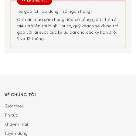
KHUYẾN MÃI
dao được làm từ thép không gỉ có tay cầm mềm bao
Trả góp (chỉ áp dụng 1 số ngân hàng):
gồm dao đầu bếp 17cm, dao Santoku 14cm và dao gọt
Chỉ cần mua sắm hàng hóa có tổng giá trị trên 3
10cm.
triệu trở lên tại Minh House, quý khách sẽ được trả
Mỗi mặt của thớt đều có các thanh thép không gỉ dễ
góp với lãi suất cực kỳ ưu đãi cho các kỳ hạn 3, 6,
dàng đặt để, bề mặt nhám giúp giảm trơn trượt trong
9 và 12 tháng.
quá trình nấu nướng. Chân đế giúp giữ khoảng cách giữa
các tấm thớt để có đủ không gian làm khô đồng thời sử
dụng đế chống trượt để ngăn trơn trượt trên mọi bề mặt.
VỀ CHÚNG TÔI
Giới thiệu
Tin tức
Khuyến mãi
Tuyển dụng