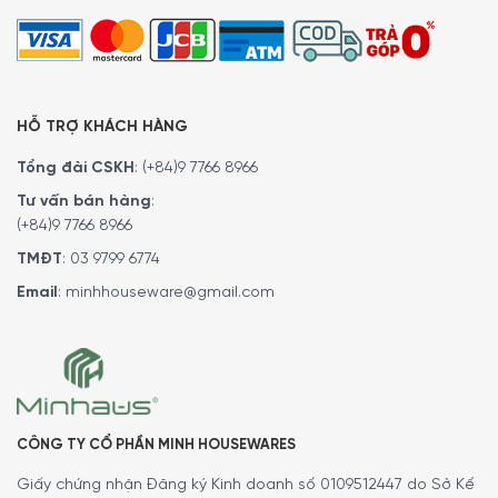
HỖ TRỢ KHÁCH HÀNG
Tổng đài CSKH
:
(+84)9 7766 8966
Tư vấn bán hàng
:
(+84)9 7766 8966
TMĐT
:
03 9799 6774
Email
:
minhhouseware@gmail.com
Để đặt mua sản phẩm, Quý khách hàng vui lòng liên hệ:
Hotline:
1900 6774
hoặc
024 7300 6774
để nhận được
những tư vấn chi tiết và đặt mua sản phẩm.
CÔNG TY CỔ PHẦN MINH HOUSEWARES
Hoặc Đặt hàng trực tiếp trên website, Minh House sẽ
Giấy chứng nhận Đăng ký Kinh doanh số 0109512447 do Sở Kế
gọi lại để xác nhận đơn hàng với quý khách.