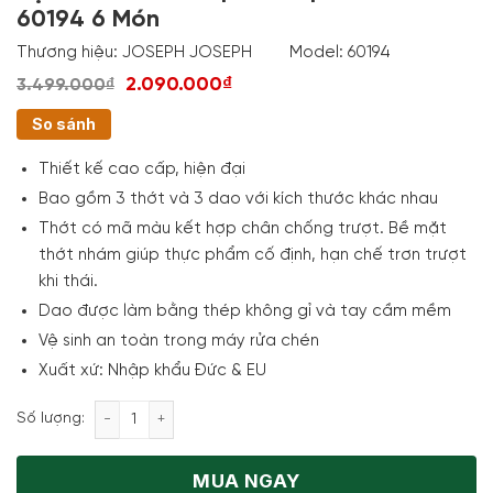
60194 6 Món
Thương hiệu:
JOSEPH JOSEPH
Model:
60194
2.090.000₫
3.499.000₫
So sánh
Thiết kế cao cấp, hiện đại
Bao gồm 3 thớt và 3 dao với kích thước khác nhau
Thớt có mã màu kết hợp chân chống trượt. Bề mặt
thớt nhám giúp thực phẩm cố định, hạn chế trơn trượt
khi thái.
Dao được làm bằng thép không gỉ và tay cầm mềm
Vệ sinh an toàn trong máy rửa chén
Xuất xứ: Nhập khẩu Đức & EU
Bộ Dao Thớt Joseph Joseph Nest Plus 60194 6 Món 
Số lượng:
MUA NGAY