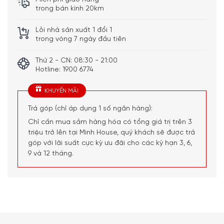
trong bộ ba Joseph Joseph 61064 có thể được dễ dàng
trong bán kính 20km
lấy ra và cất đi.
Lỗi nhà sản xuất 1 đổi 1
trong vòng 7 ngày đầu tiên
Thứ 2 - CN: 08:30 - 21:00
Hotline: 1900 6774
KHUYẾN MÃI
Trả góp (chỉ áp dụng 1 số ngân hàng):
Chỉ cần mua sắm hàng hóa có tổng giá trị trên 3
triệu trở lên tại Minh House, quý khách sẽ được trả
góp với lãi suất cực kỳ ưu đãi cho các kỳ hạn 3, 6,
9 và 12 tháng.
Lưu trữ thông minh