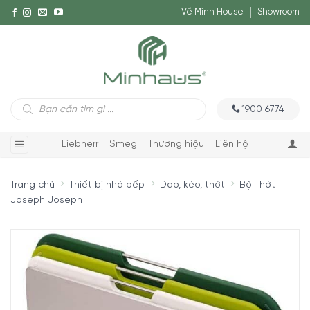
Về Minh House
Showroom
Tìm
1900 6774
kiếm
sản
phẩm
Liebherr
Smeg
Thương hiệu
Liên hệ
Trang chủ
Thiết bị nhà bếp
Dao, kéo, thớt
Bộ Thớt
Joseph Joseph