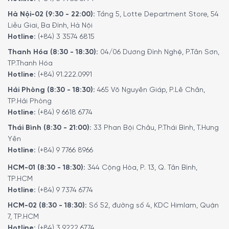
Hà Nội-02 (9:30 - 22:00):
Tầng 5, Lotte Department Store, 54
Liễu Giai, Ba Đình, Hà Nội
Hotline:
(+84) 3 3574 6815
Thanh Hóa (8:30 - 18:30):
04/06 Dương Đình Nghệ, P.Tân Sơn,
TP.Thanh Hóa
Hotline:
(+84) 91.222.0991
Hải Phòng (8:30 - 18:30):
465 Võ Nguyên Giáp, P.Lê Chân,
TP.Hải Phòng
Hotline:
(+84) 9 6618 6774
Thái Bình (8:30 - 21:00):
33 Phan Bội Châu, P.Thái Bình, T.Hưng
Yên
Hotline:
(+84) 9 7766 8966
HCM-01 (8:30 - 18:30):
344 Cộng Hòa, P. 13, Q. Tân Bình,
TP.HCM
Hotline:
(+84) 9 7374 6774
HCM-02 (8:30 - 18:30):
Số 52, đường số 4, KDC Himlam, Quận
7, TP.HCM
Hotline:
(+84) 3 9222 6774