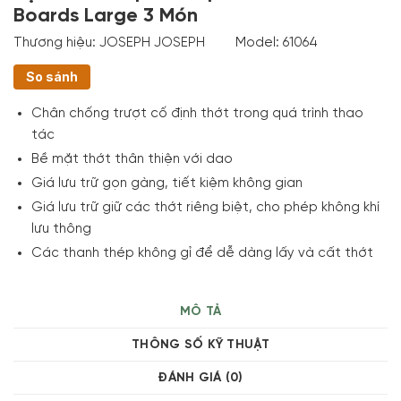
Boards Large 3 Món
Thương hiệu:
JOSEPH JOSEPH
Model:
61064
So sánh
Chân chống trượt cố định thớt trong quá trình thao
tác
Bề mặt thớt thân thiện với dao
Giá lưu trữ gọn gàng, tiết kiệm không gian
Giá lưu trữ giữ các thớt riêng biệt, cho phép không khí
lưu thông
Các thanh thép không gỉ để dễ dàng lấy và cất thớt
MÔ TẢ
THÔNG SỐ KỸ THUẬT
ĐÁNH GIÁ (0)