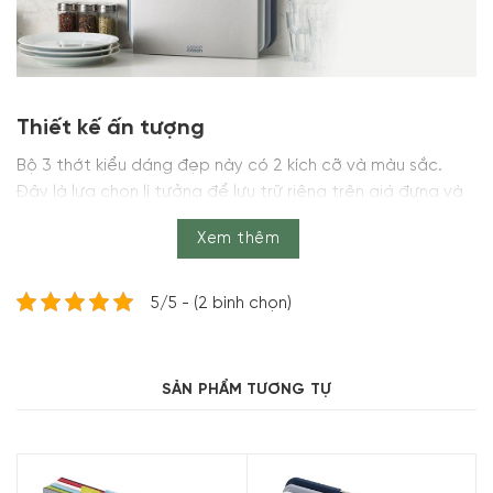
Thiết kế ấn tượng
Bộ 3 thớt kiểu dáng đẹp này có 2 kích cỡ và màu sắc.
Đây là lựa chọn lí tưởng để lưu trữ riêng trên giá đựng và
để làm khô một cách nhanh chóng.
Xem thêm
Bề mặt thân thiện
5/5 - (2 bình chọn)
SẢN PHẨM TƯƠNG TỰ