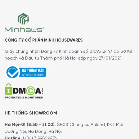
MINH HOUSE CAM KẾT
:
CÔNG TY CỔ PHẦN MINH HOUSEWARES
Giao hàng nhanh chóng toàn quốc.
Giấy chứng nhận Đăng ký Kinh doanh số 0109512447 do Sở Kế
Bảo hành bằng thẻ bảo hành chính hãng từ công ty.
hoạch và Đầu tư Thành phố Hà Nội cấp ngày 27/01/2021
Hàng đúng nguồn gốc, chính hãng, nhập khẩu Đức & EU.
Ngoài ra quý khách có thể tham khảo thêm các
dòng
dụng cụ tiện ích
khác.
Tại đây
.
Để phục vụ khách hàng tốt hơn trong việc sử dụng hoặc
tìm hiểu về các tính năng của các sản phẩm gia dụng.
Minh House đã cho ra đời kênh
Youtube
với rất nhiều nội
HỆ THỐNG SHOWROOM
dung thú vị. Quý khách có thể theo dõi kênh youtube
bằng liên kết
tại đây
.
Hà Nội-01 (8:30 - 21:00):
SH08 Chung cư Anland, KĐT Mới
Dương Nội, Hà Đông, Hà Nội
5/5 - (2 bình chọn)
Hotline:
(+84) 3 9986 6774