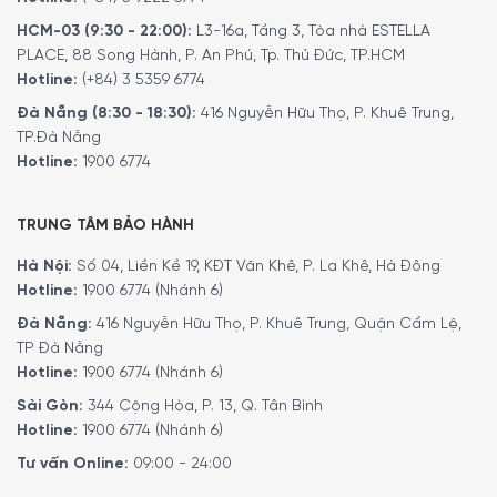
HCM-03 (9:30 - 22:00):
L3-16a, Tầng 3, Tòa nhà ESTELLA
PLACE, 88 Song Hành, P. An Phú, Tp. Thủ Đức, TP.HCM
Hotline:
(+84) 3 5359 6774
Đà Nẵng (8:30 - 18:30):
416 Nguyễn Hữu Thọ, P. Khuê Trung,
TP.Đà Nẵng
Hotline:
1900 6774
TRUNG TÂM BẢO HÀNH
Hà Nội:
Số 04, Liền Kề 19, KĐT Văn Khê, P. La Khê, Hà Đông
Hotline:
1900 6774 (Nhánh 6)
Đà Nẵng:
416 Nguyễn Hữu Thọ, P. Khuê Trung, Quận Cẩm Lệ,
TP Đà Nẵng
Hotline:
1900 6774 (Nhánh 6)
Sài Gòn:
344 Cộng Hòa, P. 13, Q. Tân Bình
Hotline:
1900 6774 (Nhánh 6)
Tư vấn Online:
09:00 - 24:00