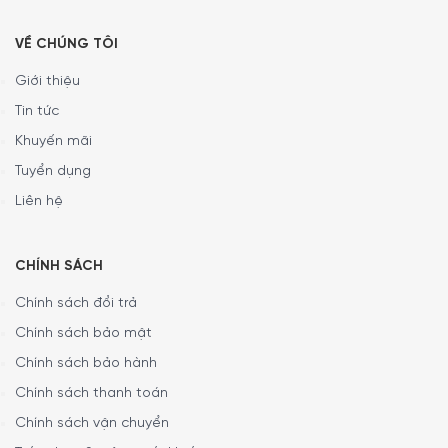
Giá cất giữ thông minh giúp giữ từng chiếc thớt cách
nhau một khoảng cách hợp lí để làm khô đồng đều.
VỀ CHÚNG TÔI
An toàn với máy rửa bát
Giới thiệu
Tin tức
Người sử dụng có thể linh hoạt lựa chọn giữa việc tự vệ
sinh thớt bằng tay hoặc với máy rửa bát vì sản phẩm này
Khuyến mãi
an toàn với máy rửa bát.
Tuyển dụng
Liên hệ
CHÍNH SÁCH
Chính sách đổi trả
Chính sách bảo mật
Chính sách bảo hành
Chính sách thanh toán
Chính sách vận chuyển