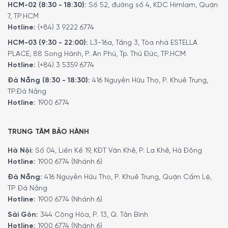
HCM-02 (8:30 - 18:30):
Số 52, đường số 4, KDC Himlam, Quận
bữa ăn 2–3 người, xào rau, chiên cá nguyên con nhỏ.
7, TP.HCM
Ø 28 cm
– Dung tích 2,7 lít – Nặng 2 kg: Dùng để xào
Hotline:
(+84) 3 9222 6774
món lớn hơn, chế biến món nước ít nước như bò kho, thịt
HCM-03 (9:30 - 22:00):
L3-16a, Tầng 3, Tòa nhà ESTELLA
xốt
PLACE, 88 Song Hành, P. An Phú, Tp. Thủ Đức, TP.HCM
Ø 30 cm
– Dung tích 3,3 lít – Nặng 2,2 kg: Thích hợp với
Hotline:
(+84) 3 5359 6774
gia đình đông người (khoảng 3-4 thành viên), chiên gà
Đà Nẵng (8:30 - 18:30):
416 Nguyễn Hữu Thọ, P. Khuê Trung,
nguyên đùi, rang cơm, nấu mì.
TP.Đà Nẵng
Độ dày thành chảo 0,45 cm
giúp giữ nhiệt tốt, không bị
Hotline:
1900 6774
cong vênh khi đun nóng lâu.
TRUNG TÂM BẢO HÀNH
Hà Nội:
Số 04, Liền Kề 19, KĐT Văn Khê, P. La Khê, Hà Đông
Hotline:
1900 6774 (Nhánh 6)
Đà Nẵng:
416 Nguyễn Hữu Thọ, P. Khuê Trung, Quận Cẩm Lệ,
TP Đà Nẵng
Hotline:
1900 6774 (Nhánh 6)
Sài Gòn:
344 Cộng Hòa, P. 13, Q. Tân Bình
Hotline:
1900 6774 (Nhánh 6)