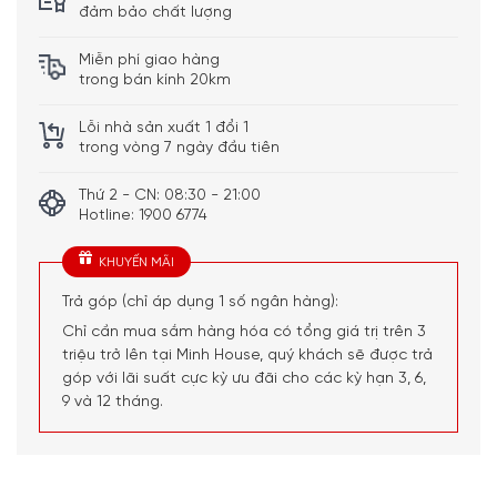
đảm bảo chất lượng
Miễn phí giao hàng
trong bán kính 20km
Lỗi nhà sản xuất 1 đổi 1
trong vòng 7 ngày đầu tiên
Thứ 2 - CN: 08:30 - 21:00
Hotline: 1900 6774
KHUYẾN MÃI
Thông số kỹ thuật chảo nhôm chống dính Smeg CKFF Frying pan
Trả góp (chỉ áp dụng 1 số ngân hàng):
Chỉ cần mua sắm hàng hóa có tổng giá trị trên 3
triệu trở lên tại Minh House, quý khách sẽ được trả
Tổng quan thiết kế
góp với lãi suất cực kỳ ưu đãi cho các kỳ hạn 3, 6,
Chảo nhôm chống dính Smeg CKFF Frying Pan thuộc bộ
9 và 12 tháng.
sưu tập 50’s Style nổi tiếng của Smeg, thương hiệu gia
dụng cao cấp đến từ Ý, nổi bật với thiết kế lấy cảm hứng
từ phong cách retro thập niên 50. Bộ sưu tập này không