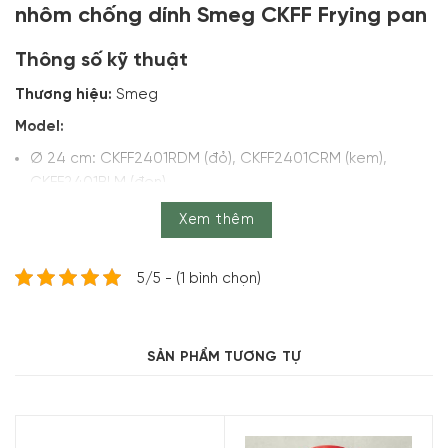
nhôm chống dính Smeg CKFF Frying pan
Thông số kỹ thuật
Thương hiệu:
Smeg
Model:
Ø 24 cm: CKFF2401RDM (đỏ), CKFF2401CRM (kem),
CKFF2401BLM (đen)
Ø 26 cm: CKFF2601RDM (đỏ), CKFF2601CRM (kem),
Xem thêm
CKFF2601BLM (đen)
Ø 28 cm: CKFF2801RDM (đỏ), CKFF2801CRM (kem),
5/5 - (1 bình chọn)
CKFF2801BLM (đen)
Ø 30 cm: CKFF3001RDM (đỏ), CKFF3001CRM (kem),
CKFF3001BLM (đen)
SẢN PHẨM TƯƠNG TỰ
Bộ sưu tập:
50’s Style
Sản xuất tại:
Italy
Tương thích với:
Mọi loại bếp và lò nướng (tối đa 250°C)