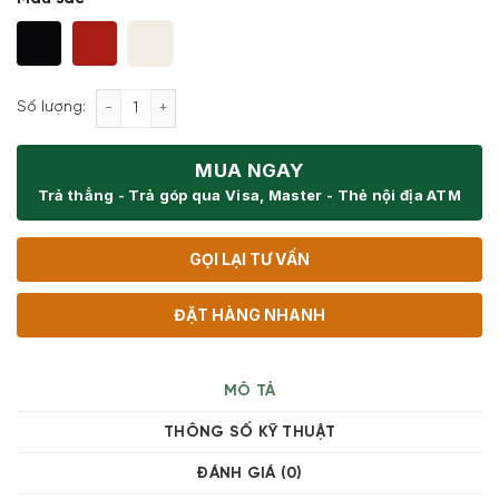
Chảo nhôm chống dính Smeg CKFF Frying pan số l
Số lượng:
MUA NGAY
Trả thẳng - Trả góp qua Visa, Master - Thẻ nội địa ATM
GỌI LẠI TƯ VẤN
ĐẶT HÀNG NHANH
MÔ TẢ
THÔNG SỐ KỸ THUẬT
ĐÁNH GIÁ (0)