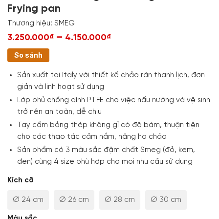
Frying pan
Thương hiệu:
SMEG
–
3.250.000₫
4.150.000₫
So sánh
Sản xuất tại Italy với thiết kế chảo rán thanh lịch, đơn
giản và linh hoạt sử dụng
Lớp phủ chống dính PTFE cho việc nấu nướng và vệ sinh
trở nên an toàn, dễ chịu
Tay cầm bằng thép không gỉ có độ bám, thuận tiện
cho các thao tác cầm nắm, nâng hạ chảo
Sản phẩm có 3 màu sắc đậm chất Smeg (đỏ, kem,
đen) cùng 4 size phù hợp cho mọi nhu cầu sử dụng
Kích cỡ
Ø 24 cm
Ø 26 cm
Ø 28 cm
Ø 30 cm
Màu sắc