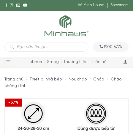
Về Minh House
Showroom
Tìm
1900 6774
kiếm
sản
phẩm
Liebherr
Smeg
Thương hiệu
Liên hệ
Trang chủ
Thiết bị nhà bếp
Nồi, chảo
Chảo
Chảo
chống dính
-37%