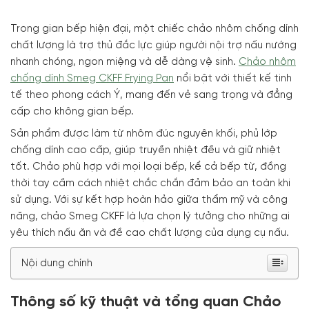
Trong gian bếp hiện đại, một chiếc chảo nhôm chống dính
chất lượng là trợ thủ đắc lực giúp người nội trợ nấu nướng
nhanh chóng, ngon miệng và dễ dàng vệ sinh.
Chảo nhôm
chống dính Smeg CKFF Frying Pan
nổi bật với thiết kế tinh
tế theo phong cách Ý, mang đến vẻ sang trọng và đẳng
cấp cho không gian bếp.
Sản phẩm được làm từ nhôm đúc nguyên khối, phủ lớp
chống dính cao cấp, giúp truyền nhiệt đều và giữ nhiệt
tốt. Chảo phù hợp với mọi loại bếp, kể cả bếp từ, đồng
thời tay cầm cách nhiệt chắc chắn đảm bảo an toàn khi
sử dụng. Với sự kết hợp hoàn hảo giữa thẩm mỹ và công
năng, chảo Smeg CKFF là lựa chọn lý tưởng cho những ai
yêu thích nấu ăn và đề cao chất lượng của dụng cụ nấu.
Nội dung chính
Thông số kỹ thuật và tổng quan Chảo