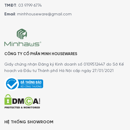
TMĐT
:
03 9799 6774
Sản phẩm có 3 màu sắc đi kèm với 4 size đa dạng cho
Email
:
minhhouseware@gmail.com
người dùng lựa chọn:
Cream (CKFF2401CRM)
– Size 24, CKFF2601CRM – Size
26, CKFF2801CRM – Size 28, CKFF3001CRM) – Size 30.
Red (CKFF2401RDM)
– Size 24, CKFF2601RDM – Size 26,
CKFF2801RDM – Size 28, CKFF3001RDM) – Size 30.
CÔNG TY CỔ PHẦN MINH HOUSEWARES
Black (CKFF2401BLM)
– Size 24, CKFF2601BLM – Size 26,
Giấy chứng nhận Đăng ký Kinh doanh số 0109512447 do Sở Kế
CKFF2801BLM – Size 28, CKFF3001BLM) – Size 30.
hoạch và Đầu tư Thành phố Hà Nội cấp ngày 27/01/2021
HỆ THỐNG SHOWROOM