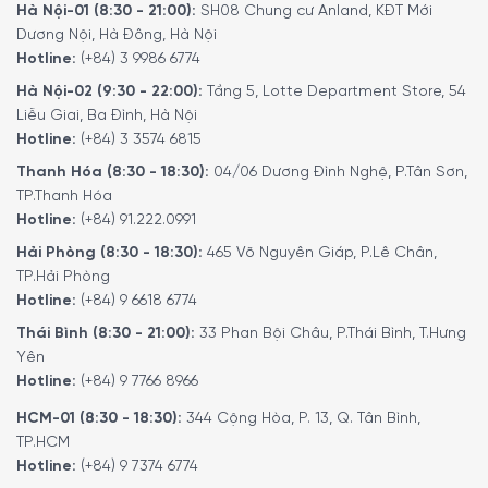
Hà Nội-01 (8:30 - 21:00):
SH08 Chung cư Anland, KĐT Mới
Dương Nội, Hà Đông, Hà Nội
Hotline:
(+84) 3 9986 6774
Chảo nhôm chống dính Smeg CKFF Frying pan 3 màu sắc đa
Hà Nội-02 (9:30 - 22:00):
Tầng 5, Lotte Department Store, 54
dạng
Liễu Giai, Ba Đình, Hà Nội
Hotline:
(+84) 3 3574 6815
Đặc điểm nổi bật của sản phẩm
Thanh Hóa (8:30 - 18:30):
04/06 Dương Đình Nghệ, P.Tân Sơn,
TP.Thanh Hóa
Thiết kế – kích cỡ chảo
Hotline:
(+84) 91.222.0991
Chảo chống dính Smeg CKFF
có thiết kế hiện đại, bo tròn
Hải Phòng (8:30 - 18:30):
465 Võ Nguyên Giáp, P.Lê Chân,
mềm mại với tay cầm thép không gỉ được tán đinh chắc
TP.Hải Phòng
Hotline:
(+84) 9 6618 6774
chắn, cách nhiệt tốt, dễ cầm nắm khi thao tác. Lòng
chảo sâu, thích hợp với nhiều phương pháp nấu như chiên,
Thái Bình (8:30 - 21:00):
33 Phan Bội Châu, P.Thái Bình, T.Hưng
xào, áp chảo, thậm chí là nấu nước xốt hay món kho.
Yên
Hotline:
(+84) 9 7766 8966
Sản phẩm có nhiều kích cỡ để lựa chọn:
HCM-01 (8:30 - 18:30):
344 Cộng Hòa, P. 13, Q. Tân Bình,
Ø 24 cm
– Dung tích 1,9 lít – Nặng 1,6 kg: Phù hợp cho
TP.HCM
phần ăn nhỏ, chiên trứng, áp chảo rau củ, thịt lát mỏng.
Hotline:
(+84) 9 7374 6774
Ø 26 cm
– Dung tích 2,3 lít – Nặng 1,8 kg: Lý tưởng cho