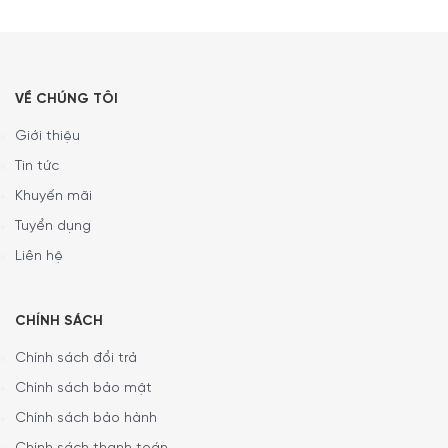
chỉ mang đến vẻ đẹp hoài cổ đầy tinh tế mà còn sở hữu
nhiều tiện ích hiện đại nhằm nâng cao trải nghiệm nấu
nướng hàng ngày.
VỀ CHÚNG TÔI
Giới thiệu
Tin tức
Khuyến mãi
Tuyển dụng
Liên hệ
CHÍNH SÁCH
Tổng quan thiết kế chảo nhôm chống dính Smeg CKFF Frying
Chính sách đổi trả
pan
Chính sách bảo mật
Chính sách bảo hành
Sản phẩm được
sản xuất trực tiếp tại Italy
, đảm bảo