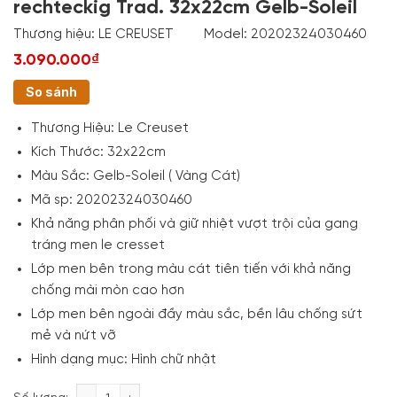
rechteckig Trad. 32x22cm Gelb-Soleil
Thương hiệu:
LE CREUSET
Model:
20202324030460
3.090.000₫
So sánh
Thương Hiệu: Le Creuset
Kích Thước: 32x22cm
Màu Sắc: Gelb-Soleil ( Vàng Cát)
Mã sp: 20202324030460
Khả năng phân phối và giữ nhiệt vượt trội của gang
tráng men le cresset
Lớp men bên trong màu cát tiên tiến với khả năng
chống mài mòn cao hơn
Lớp men bên ngoài đầy màu sắc, bền lâu chống sứt
mẻ và nứt vỡ
Hình dạng mục: Hình chữ nhật
Chảo Nướng Chữ Nhật Le Creuset rechteckig Trad.