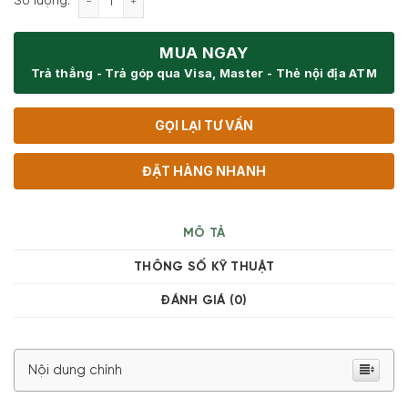
Số lượng:
MUA NGAY
Trả thẳng - Trả góp qua Visa, Master - Thẻ nội địa ATM
GỌI LẠI TƯ VẤN
ĐẶT HÀNG NHANH
MÔ TẢ
THÔNG SỐ KỸ THUẬT
ĐÁNH GIÁ (0)
Nội dung chính