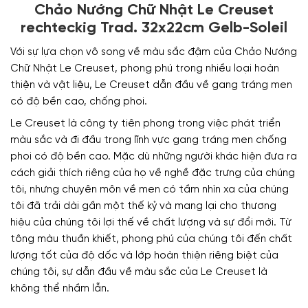
Chảo Nướng Chữ Nhật Le Creuset
rechteckig Trad. 32x22cm Gelb-Soleil
Với sự lựa chọn vô song về màu sắc đậm của Chảo Nướng
Chữ Nhật Le Creuset, phong phú trong nhiều loại hoàn
thiện và vật liệu, Le Creuset dẫn đầu về gang tráng men
có độ bền cao, chống phoi.
Le Creuset là công ty tiên phong trong việc phát triển
màu sắc và đi đầu trong lĩnh vực gang tráng men chống
phoi có độ bền cao. Mặc dù những người khác hiện đưa ra
cách giải thích riêng của họ về nghề đặc trưng của chúng
tôi, nhưng chuyên môn về men có tầm nhìn xa của chúng
tôi đã trải dài gần một thế kỷ và mang lại cho thương
hiệu của chúng tôi lợi thế về chất lượng và sự đổi mới. Từ
tông màu thuần khiết, phong phú của chúng tôi đến chất
lượng tốt của độ dốc và lớp hoàn thiện riêng biệt của
chúng tôi, sự dẫn đầu về màu sắc của Le Creuset là
không thể nhầm lẫn.