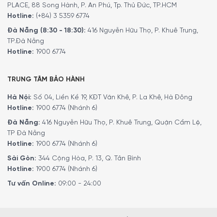
PLACE, 88 Song Hành, P. An Phú, Tp. Thủ Đức, TP.HCM
Hotline:
(+84) 3 5359 6774
Đà Nẵng (8:30 - 18:30):
416 Nguyễn Hữu Thọ, P. Khuê Trung,
TP.Đà Nẵng
Hotline:
1900 6774
TRUNG TÂM BẢO HÀNH
Hà Nội:
Số 04, Liền Kề 19, KĐT Văn Khê, P. La Khê, Hà Đông
Hotline:
1900 6774 (Nhánh 6)
Đà Nẵng:
416 Nguyễn Hữu Thọ, P. Khuê Trung, Quận Cẩm Lệ,
TP Đà Nẵng
Hotline:
1900 6774 (Nhánh 6)
Sài Gòn:
344 Cộng Hòa, P. 13, Q. Tân Bình
Hotline:
1900 6774 (Nhánh 6)
Tư vấn Online:
09:00 - 24:00