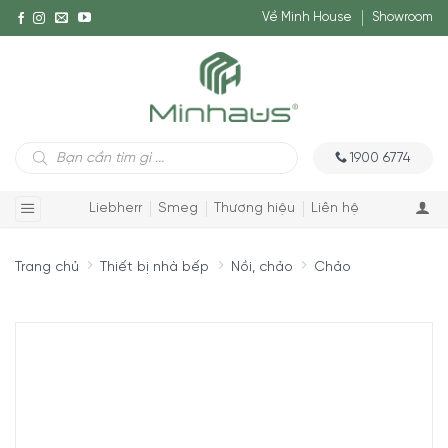
Về Minh House
Showroom
Tìm
1900 6774
kiếm
sản
phẩm
Liebherr
Smeg
Thương hiệu
Liên hệ
Trang chủ
Thiết bị nhà bếp
Nồi, chảo
Chảo