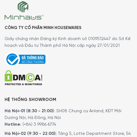
CAM KẾT:
Giao hàng nhanh chóng toàn quốc
CÔNG TY CỔ PHẦN MINH HOUSEWARES
Bảo hành bằng thẻ bảo hành chính hãng từ công ty
Giấy chứng nhận Đăng ký Kinh doanh số 0109512447 do Sở Kế
Xem thêm
:
CÁC SẢN PHẨM NỒI, CHẢO TẠI ĐÂY
hoạch và Đầu tư Thành phố Hà Nội cấp ngày 27/01/2021
Xem thêm chính sách bảo hành
Tại đây
Xem sản phẩm ở HCM:
TẠI ĐÂY
5/5 - (1 bình chọn)
HỆ THỐNG SHOWROOM
Hà Nội-01 (8:30 - 21:00):
SH08 Chung cư Anland, KĐT Mới
Dương Nội, Hà Đông, Hà Nội
Hotline:
(+84) 3 9986 6774
Hà Nội-02 (9:30 - 22:00):
Tầng 5, Lotte Department Store, 54