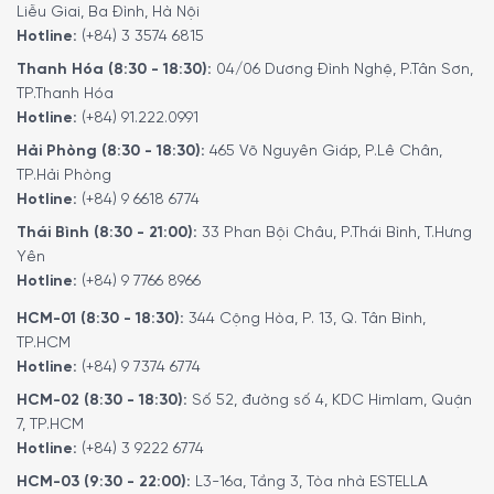
Liễu Giai, Ba Đình, Hà Nội
Hotline:
(+84) 3 3574 6815
Thanh Hóa (8:30 - 18:30):
04/06 Dương Đình Nghệ, P.Tân Sơn,
TP.Thanh Hóa
Hotline:
(+84) 91.222.0991
Hải Phòng (8:30 - 18:30):
465 Võ Nguyên Giáp, P.Lê Chân,
TP.Hải Phòng
Hotline:
(+84) 9 6618 6774
Thái Bình (8:30 - 21:00):
33 Phan Bội Châu, P.Thái Bình, T.Hưng
Yên
Hotline:
(+84) 9 7766 8966
HCM-01 (8:30 - 18:30):
344 Cộng Hòa, P. 13, Q. Tân Bình,
TP.HCM
Hotline:
(+84) 9 7374 6774
HCM-02 (8:30 - 18:30):
Số 52, đường số 4, KDC Himlam, Quận
7, TP.HCM
Hotline:
(+84) 3 9222 6774
HCM-03 (9:30 - 22:00):
L3-16a, Tầng 3, Tòa nhà ESTELLA