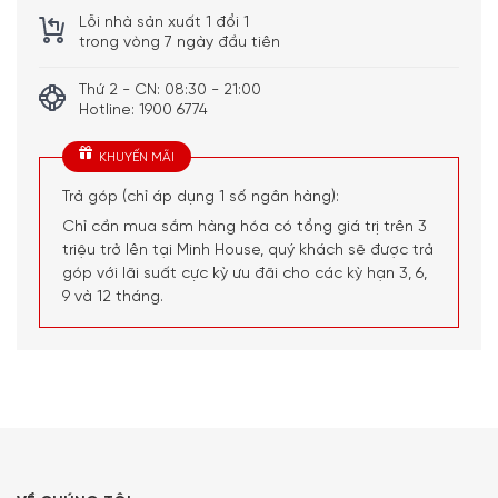
linh hoạt hàng ngày. Chảo nướng Le Creuset cao cấp tạo
Lỗi nhà sản xuất 1 đổi 1
trong vòng 7 ngày đầu tiên
ra khả năng phân phối và giữ nhiệt đặc biệt, đồng thời
đảm bảo thực phẩm chín vàng đều và chín tới hoàn hảo.
Thứ 2 - CN: 08:30 - 21:00
Chống trầy xước và an toàn cho máy rửa chén, lớp men
Hotline: 1900 6774
tráng men nhiều màu sắc bền chống lại vết bẩn và mùi vị,
đồng thời hầu như không bám dính để dễ dàng làm sạch.
KHUYẾN MÃI
Trả góp (chỉ áp dụng 1 số ngân hàng):
Chỉ cần mua sắm hàng hóa có tổng giá trị trên 3
triệu trở lên tại Minh House, quý khách sẽ được trả
góp với lãi suất cực kỳ ưu đãi cho các kỳ hạn 3, 6,
9 và 12 tháng.
Men trên thép
Men trên Chảo Nướng Chữ Nhật Le Creuset bằng thép