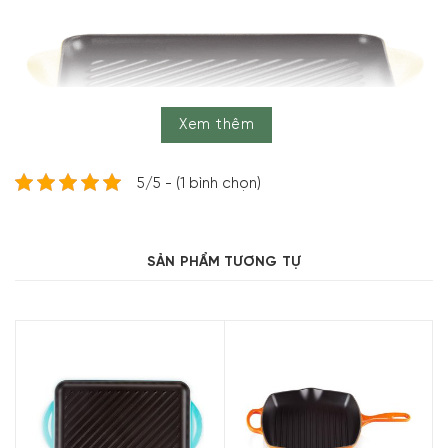
Xem thêm
Bảng màu của Le Creuset gồm các màu cổ điển và các
5/5 - (1 bình chọn)
tông màu dẫn đầu xu hướng thể hiện quan điểm độc đáo
của chúng tôi về màu sắc. Phương pháp tiếp cận thiết kế
của chúng tôi đã dẫn đến việc phát hành một số màu sắc
SẢN PHẨM TƯƠNG TỰ
được tìm kiếm nhiều nhất trên thế giới, thường biến dụng
cụ nấu ăn Le Creuset thành những tuyên bố về phong
cách mạnh mẽ và những bộ sưu tập được yêu thích.
Đặc điểm nổi bật của Chảo Nướng Chữ
Nhật Le Creuset
Gang tráng men