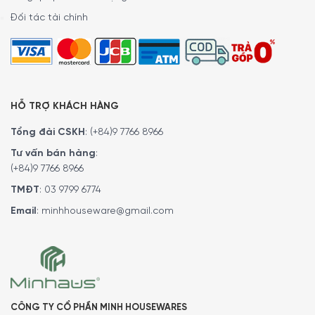
Đối tác tài chính
HỖ TRỢ KHÁCH HÀNG
Tổng đài CSKH
:
(+84)9 7766 8966
Tư vấn bán hàng
:
(+84)9 7766 8966
TMĐT
:
03 9799 6774
Email
:
minhhouseware@gmail.com
CÔNG TY CỔ PHẦN MINH HOUSEWARES