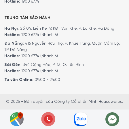
Hotline:
1900 6774
TRUNG TÂM BẢO HÀNH
Hà Nội:
Số 04, Liền Kề 19, KĐT Văn Khê, P. La Khê, Hà Đông
Hotline:
1900 6774 (Nhánh 6)
Đà Nẵng:
416 Nguyễn Hữu Thọ, P. Khuê Trung, Quận Cẩm Lệ,
TP Đà Nẵng
Hotline:
1900 6774 (Nhánh 6)
Sài Gòn:
344 Cộng Hòa, P. 13, Q. Tân Bình
Hotline:
1900 6774 (Nhánh 6)
Tư vấn Online:
09:00 - 24:00
© 2026 - Bản quyền của Công ty Cổ phần Minh Housewares.