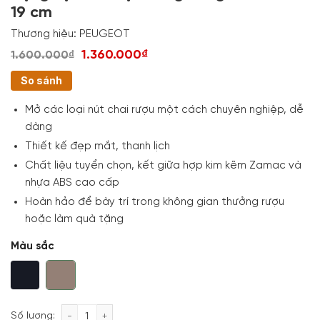
19 cm
Thương hiệu:
PEUGEOT
1.360.000₫
1.600.000₫
So sánh
Mở các loại nút chai rượu một cách chuyên nghiệp, dễ
dàng
Thiết kế đẹp mắt, thanh lịch
Chất liệu tuyển chọn, kết giữa hợp kim kẽm Zamac và
nhựa ABS cao cấp
Hoàn hảo để bày trí trong không gian thưởng rượu
hoặc làm quà tặng
Màu sắc
Dụng cụ khui rượu vang Peugeot Salma 19 cm số l
Số lượng: