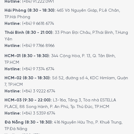
Hotline:
(+84) 91.222.0991
Hải Phòng (8:30 - 18:30):
465 Võ Nguyên Giáp, P.Lê Chân,
TP.Hải Phòng
Hotline:
(+84) 9 6618 6774
Thái Bình (8:30 - 21:00):
33 Phan Bội Châu, P.Thái Bình, T.Hưng
Yên
Hotline:
(+84) 9 7766 8966
HCM-01 (8:30 - 18:30):
344 Cộng Hòa, P. 13, Q. Tân Bình,
TP.HCM
Hotline:
(+84) 9 7374 6774
HCM-02 (8:30 - 18:30):
Số 52, đường số 4, KDC Himlam, Quận
7, TP.HCM
Hotline:
(+84) 3 9222 6774
HCM-03 (9:30 - 22:00):
L3-16a, Tầng 3, Tòa nhà ESTELLA
PLACE, 88 Song Hành, P. An Phú, Tp. Thủ Đức, TP.HCM
Hotline:
(+84) 3 5359 6774
Đà Nẵng (8:30 - 18:30):
416 Nguyễn Hữu Thọ, P. Khuê Trung,
TP.Đà Nẵng