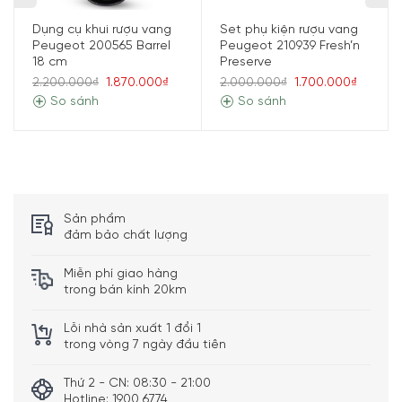
Dụng cụ khui rượu vang
Set phụ kiện rượu vang
Peugeot 200565 Barrel
Peugeot 210939 Fresh’n
18 cm
Preserve
2.200.000₫
1.870.000₫
2.000.000₫
1.700.000₫
So sánh
So sánh
Sản phẩm
đảm bảo chất lượng
Miễn phí giao hàng
trong bán kính 20km
Lỗi nhà sản xuất 1 đổi 1
trong vòng 7 ngày đầu tiên
Thứ 2 - CN: 08:30 - 21:00
Hotline: 1900 6774