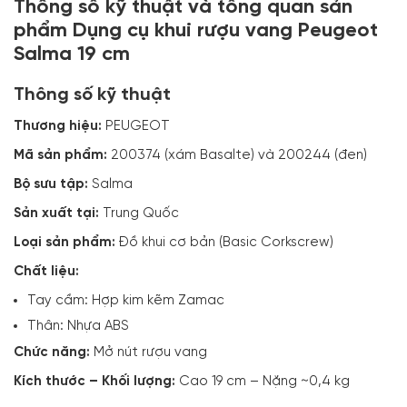
Thông số kỹ thuật và tổng quan sản
phẩm Dụng cụ khui rượu vang Peugeot
Salma 19 cm
Thông số kỹ thuật
Thương hiệu:
PEUGEOT
Mã sản phẩm:
200374 (xám Basalte) và 200244 (đen)
Bộ sưu tập:
Salma
Sản xuất tại:
Trung Quốc
Loại sản phẩm:
Đồ khui cơ bản (Basic Corkscrew)
Chất liệu:
Tay cầm: Hợp kim kẽm Zamac
Thân: Nhựa ABS
Chức năng:
Mở nút rượu vang
Kích thước – Khối lượng:
Cao 19 cm – Nặng ~0,4 kg