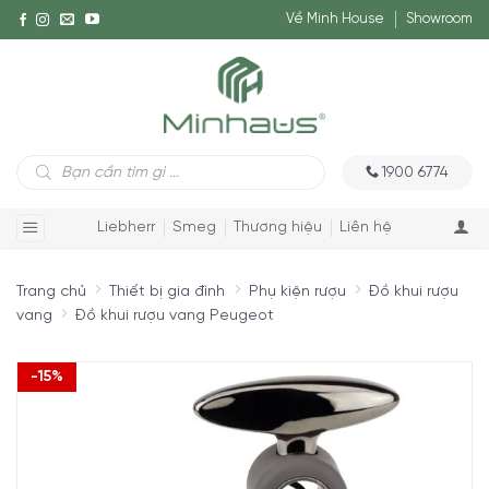
Về Minh House
Showroom
Tìm
1900 6774
kiếm
sản
phẩm
Liebherr
Smeg
Thương hiệu
Liên hệ
Trang chủ
Thiết bị gia đình
Phụ kiện rượu
Đồ khui rượu
vang
Đồ khui rượu vang Peugeot
-15%