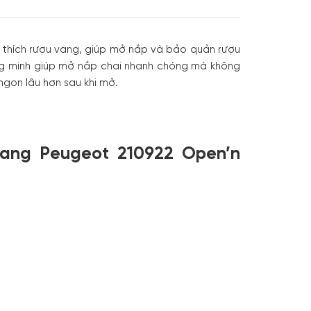
thích rượu vang, giúp mở nắp và bảo quản rượu
g minh giúp mở nắp chai nhanh chóng mà không
ngon lâu hơn sau khi mở.
vang Peugeot 210922 Open’n