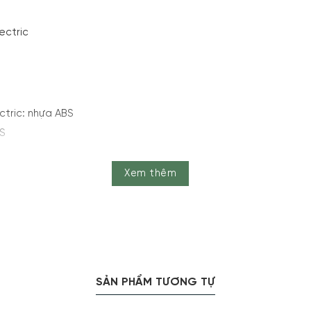
ectric
ctric: nhựa ABS
BS
út tối đa 5 ngày, mở nút chai
Xem thêm
ctric: Cao 14 cm
cm
SẢN PHẨM TƯƠNG TỰ