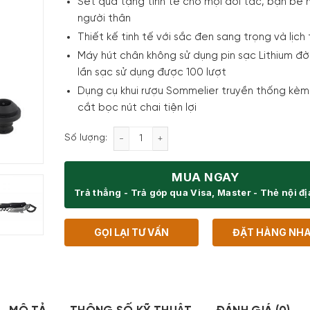
Set quà tặng tinh tế cho mọi đối tác, bạn bè 
người thân
Thiết kế tinh tế với sắc đen sang trọng và lịch
Máy hút chân không sử dụng pin sạc Lithium đời
lần sạc sử dụng được 100 lượt
Dụng cụ khui rượu Sommelier truyền thống kè
cắt bọc nút chai tiện lợi
Set phụ kiện rượu vang Peugeot 210922
Số lượng:
MUA NGAY
Trả thẳng - Trả góp qua Visa, Master - Thẻ nội đ
GỌI LẠI TƯ VẤN
ĐẶT HÀNG NH