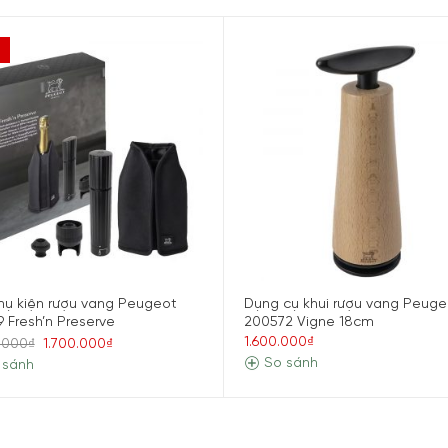
hụ kiện rượu vang Peugeot
Dụng cụ khui rượu vang Peuge
9 Fresh’n Preserve
200572 Vigne 18cm
1.600.000₫
.000₫
1.700.000₫
So sánh
 sánh