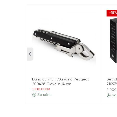
-15%
Dụng cụ khui rượu vang Peugeot
Set p
200428 Clavelin 14 cm
21093
1.100.000₫
2.000
So sánh
So