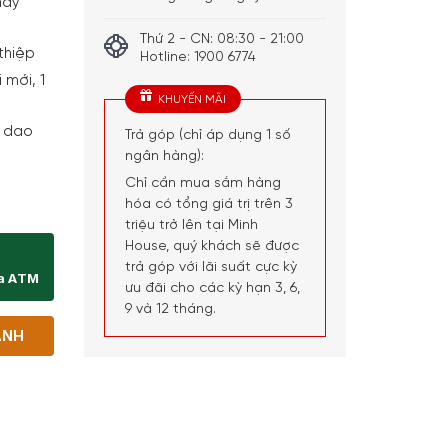
hay
Thứ 2 - CN: 08:30 - 21:00
 thiệp
Hotline: 1900 6774
 mới, 1
KHUYẾN MÃI
m dao
Trả góp (chỉ áp dụng 1 số
ngân hàng):
Chỉ cần mua sắm hàng
 Open'n Preserve số lượng
hóa có tổng giá trị trên 3
triệu trở lên tại Minh
House, quý khách sẽ được
trả góp với lãi suất cực kỳ
ịa ATM
ưu đãi cho các kỳ hạn 3, 6,
9 và 12 tháng.
ANH