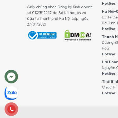
Hotline:
Giấy chứng nhận Đăng ký Kinh doanh
Hà Nội-0
số 0109512447 do Sở Kế hoạch và
Lotte De
Đầu tư Thành phố Hà Nội cấp ngày
Ba Đình, 
27/01/2021
Hotline:
Thanh Hó
Dương Đì
Hóa
Hotline:
Hải Phòn
Nguyên G
Hotline:
Thái Bình
Châu, P.T
Hotline: