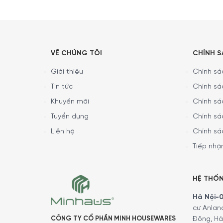
VỀ CHÚNG TÔI
CHÍNH 
Giới thiệu
Chính sác
Tin tức
Chính sá
Tổng quan thiết kế
Khuyến mãi
Chính sá
Set phụ kiện rượu vang Peugeot 210922 Open
Tuyển dụng
Chính sá
ngăn chặn quá trình oxy hóa, giữ cho rượu luôn
nút chai một cách gọn gàng. Sản phẩm cuối cùng
Liên hệ
Chính sá
Tiếp nhận
HỆ THỐ
Hà Nội-01
cư Anlan
CÔNG TY CỔ PHẦN MINH HOUSEWARES
Đông, Hà