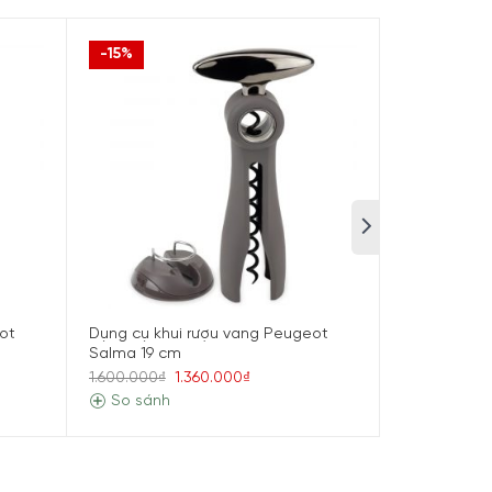
-15%
ot
Dụng cụ khui rượu vang Peugeot
Máy mở nút 
Salma 19 cm
Peugeot Eli
4.200.000₫
1.600.000₫
1.360.000₫
So sánh
So sánh