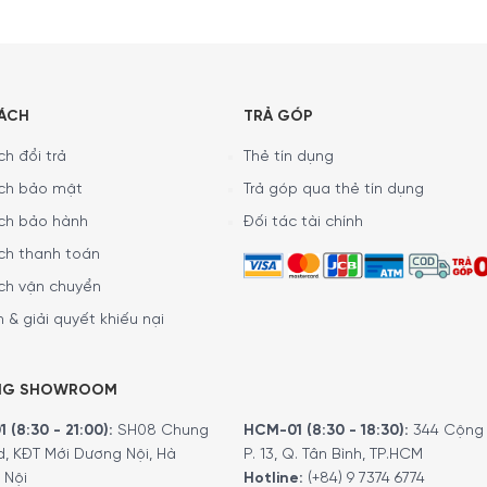
SÁCH
TRẢ GÓP
Chi tiết Set phụ kiện rượu vang Peugeot 210922 Open’n Preserve
h đổi trả
Thẻ tín dụng
ch bảo mật
Trả góp qua thẻ tín dụng
ch bảo hành
Đối tác tài chính
’n Preserve bao gồm
1 máy hút chân không chạy pin sạc Pres
ch thanh toán
 tươi ngon như vừa mới mở. Bên cạnh đó là
1 dụng cụ khui rượu
 đi kèm trong set phụ kiện này là
2 nút chai rượu vang
đảm bả
ch vận chuyển
 & giải quyết khiếu nại
NG SHOWROOM
 (8:30 - 21:00):
SH08 Chung
HCM-01 (8:30 - 18:30):
344 Cộng 
d, KĐT Mới Dương Nội, Hà
P. 13, Q. Tân Bình, TP.HCM
 Nội
Hotline:
(+84) 9 7374 6774