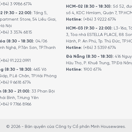
(+84) 3 9986 6774
HCM-02 (8:30 - 18:30):
Số 52, đư
2 (9:30 - 22:00):
Tầng 5,
số 4, KDC Himlam, Quận 7, TP.HC
partment Store, 54 Liễu Giai,
Hotline:
(+84) 3 9222 6774
Hà Nội
HCM-03 (9:30 - 22:00):
L3-16a, T
(+84) 3 3574 6815
3, Tòa nhà ESTELLA PLACE, 88 So
a (8:30 - 18:30):
04/06
Hành, P. An Phú, Tp. Thủ Đức, TP.
nh Nghệ, P.Tân Sơn, TP.Thanh
Hotline:
(+84) 3 5359 6774
Đà Nẵng (8:30 - 18:30):
416 Ngu
(+84) 91.222.0991
Hữu Thọ, P. Khuê Trung, TP.Đà Nẵn
g (8:30 - 18:30):
465 Võ
Hotline:
1900 6774
iáp, P.Lê Chân, TP.Hải Phòng
(+84) 9 6618 6774
 (8:30 - 21:00):
33 Phan Bội
hái Bình, T.Hưng Yên
(+84) 9 7766 8966
© 2026 - Bản quyền của Công ty Cổ phần Minh Housewares.