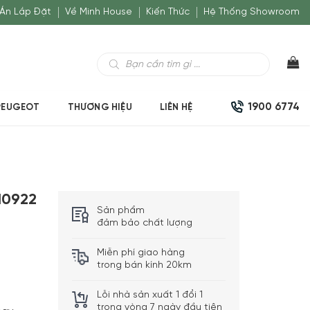
Án Lắp Đặt
Về Minh House
Kiến Thức
Hệ Thống Showroom
Tìm
kiếm
sản
phẩm
1900 6774
PEUGEOT
THƯƠNG HIỆU
LIÊN HỆ
10922
Sản phẩm
đảm bảo chất lượng
Miễn phí giao hàng
trong bán kính 20km
Lỗi nhà sản xuất 1 đổi 1
trong vòng 7 ngày đầu tiên