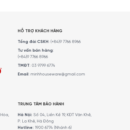
HỖ TRỢ KHÁCH HÀNG
Tổng đài CSKH
:
(+84)9 7766 8966
Tư vấn bán hàng
:
(+84)9 7766 8966
erve Electric
giúp loại bỏ không khí trong chai,
TMĐT
:
03 9799 6774
 vang Sommelier Clavelin
giúp bạn dễ dàng khui
Email
:
minhhouseware@gmail.com
o nút kín chai rượu sau khi hút chân không.
TRUNG TÂM BẢO HÀNH
Hòa,
Hà Nội:
Số 04, Liền Kề 19, KĐT Văn Khê,
P. La Khê, Hà Đông
Hotline:
1900 6774 (Nhánh 6)