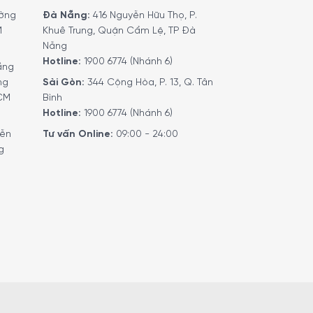
ờng
Đà Nẵng:
416 Nguyễn Hữu Thọ, P.
M
Khuê Trung, Quận Cẩm Lệ, TP Đà
Nẵng
Hotline:
1900 6774 (Nhánh 6)
ầng
ng
Sài Gòn:
344 Cộng Hòa, P. 13, Q. Tân
HCM
Bình
Hotline:
1900 6774 (Nhánh 6)
yễn
Tư vấn Online:
09:00 - 24:00
g