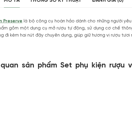
MÔ TẢ
THÔNG SỐ KỸ THUẬT
ĐÁNH GIÁ (0)
n Preserve
là bộ công cụ hoàn hảo dành cho những người yêu 
hẩm gồm một dụng cụ mở rượu tự động, sử dụng cơ chế thôn
 đi kèm hai nút đậy chuyên dụng, giúp giữ hương vị rượu tươi 
 quan sản phẩm
Set phụ kiện rượu 