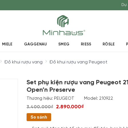
Dự 
MIELE
GAGGENAU
SMEG
RIESS
RÖSLE
Đồ khui rượu vang
Đồ khui rượu vang Peugeot
Set phụ kiện rượu vang Peugeot 2
Open’n Preserve
Thương hiệu:
PEUGEOT
Model:
210922
2.890.000₫
3.400.000₫
So sánh