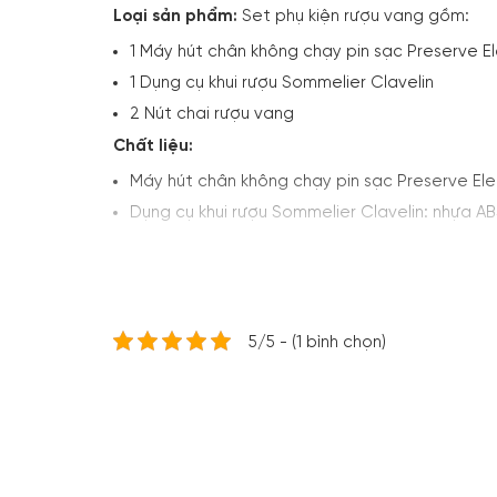
Loại sản phẩm:
Set phụ kiện rượu vang gồm:
1 Máy hút chân không chạy pin sạc Preserve El
1 Dụng cụ khui rượu Sommelier Clavelin
2 Nút chai rượu vang
Chất liệu:
Máy hút chân không chạy pin sạc Preserve Ele
Dụng cụ khui rượu Sommelier Clavelin: nhựa A
Chức năng:
Bảo quản hương vị rượu sau khi mở n
Kích thước:
Máy hút chân không chạy pin sạc Preserve Ele
5/5 - (1 bình chọn)
Dụng cụ khui rượu Sommelier Clavelin: Dài 14 