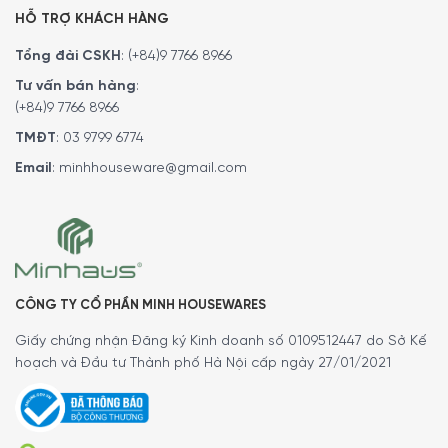
HỖ TRỢ KHÁCH HÀNG
Tổng đài CSKH
:
(+84)9 7766 8966
Tư vấn bán hàng
:
(+84)9 7766 8966
TMĐT
:
03 9799 6774
Email
:
minhhouseware@gmail.com
Hiện tại sản phẩm
” Kem Đánh Răng Theramed
Complete Plus 100ml “
đang được bày bán tại
hệ thống
showroom cửa hàng của Minh House
trên toàn quốc. Quý
vị hãy gọi điện trực tiếp vào Hotline:
1900
CÔNG TY CỔ PHẦN MINH HOUSEWARES
6774
hoặc
0399 866 774
để nhận được những tư vấn chi
Giấy chứng nhận Đăng ký Kinh doanh số 0109512447 do Sở Kế
tiết và đặt mua sản phẩm. Hoặc đặt hàng trực tiếp trên
hoạch và Đầu tư Thành phố Hà Nội cấp ngày 27/01/2021
website. Nhân viên tổng đài của Minh House sẽ gọi lại để
xác nhận đơn hàng với quý khách.