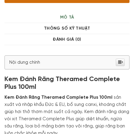
MÔ TẢ
THÔNG SỐ KỸ THUẬT
ĐÁNH GIÁ (0)
Nội dung chính
Kem Đánh Răng Theramed Complete
Plus 100ml
Kem Đánh Răng Theramed Complete Plus 100ml
sản
xuất và nhập khẩu Đức & EU, bổ sung canxi, khoáng chất
giúp hơi thở thơm mát suốt cả ngày. Kem đánh răng dạng
vòi xịt Theramed Complete Plus giúp diệt khuẩn, ngừa
sâu răng, loại bỏ mảng bám tạo vôi răng, giúp răng bạn
luôn chắc khỏe mỗi ngày.