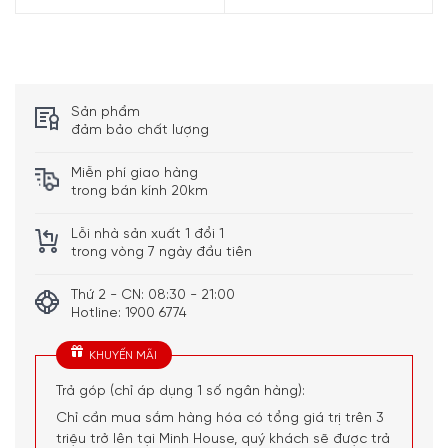
Sản phẩm
đảm bảo chất lượng
Thành phần của kem đánh răng Theramed
Complete Plus 100 ml
Miễn phí giao hàng
trong bán kính 20km
Aqua, Hydrated Silica, Sorbitol, Glycerin, Sodium Lauryl
Sulfate, Xanthan Gum, Aroma, Sodium Benzoate, Sodium
Lỗi nhà sản xuất 1 đổi 1
Fluoride, Trisodium Phosphate, Disodium Phosphate,
trong vòng 7 ngày đầu tiên
Sodium Saccharin, Zinc Sulfate, Calcium
Glycerophosphate, Sodium Sulfate, Limonene, Cl 77891
Thứ 2 - CN: 08:30 - 21:00
Hotline: 1900 6774
Enthält Natriumfluorid (1450 ppm F-)
KHUYẾN MÃI
Trả góp (chỉ áp dụng 1 số ngân hàng):
Chỉ cần mua sắm hàng hóa có tổng giá trị trên 3
triệu trở lên tại Minh House, quý khách sẽ được trả