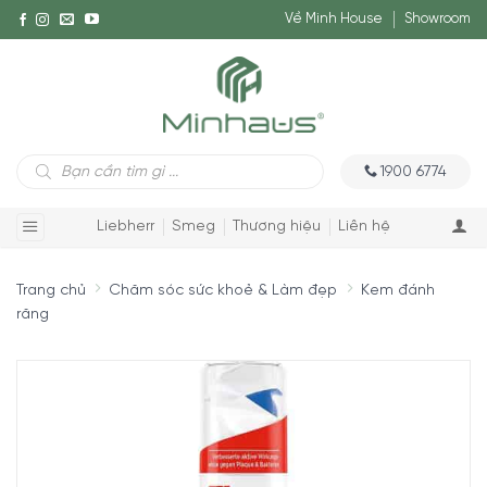
Về Minh House
Showroom
Tìm
1900 6774
kiếm
sản
phẩm
Liebherr
Smeg
Thương hiệu
Liên hệ
Trang chủ
Chăm sóc sức khoẻ & Làm đẹp
Kem đánh
răng