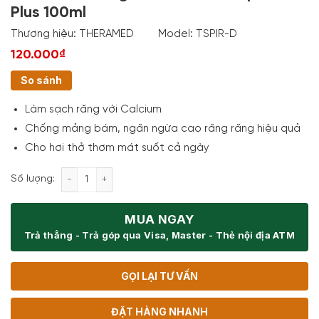
Plus 100ml
Thương hiệu:
THERAMED
Model:
TSPIR-D
120.000₫
So sánh
Làm sạch răng với Calcium
Chống mảng bám, ngăn ngừa cao răng răng hiệu quả
Cho hơi thở thơm mát suốt cả ngày
Kem Đánh Răng Theramed Complete Plus 100ml số
Số lượng:
MUA NGAY
Trả thẳng - Trả góp qua Visa, Master - Thẻ nội địa ATM
GỌI LẠI TƯ VẤN
ĐẶT HÀNG NHANH