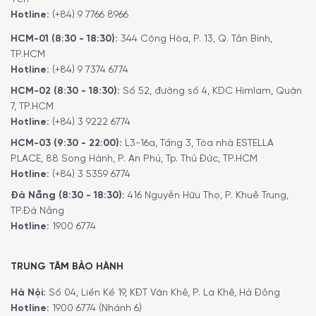
Hotline:
(+84) 9 7766 8966
Thêm vào đó, chúng tôi cũng có kênh
Youtube
review về
các sản phẩm, cũng như hướng dẫn sử dụng các loại thiết
HCM-01 (8:30 - 18:30):
344 Cộng Hòa, P. 13, Q. Tân Bình,
bị Đồ gia dụng. Quý khách có thể tham khảo
tại đây
.
TP.HCM
Hotline:
(+84) 9 7374 6774
5/5 - (2 bình chọn)
HCM-02 (8:30 - 18:30):
Số 52, đường số 4, KDC Himlam, Quận
7, TP.HCM
Hotline:
(+84) 3 9222 6774
HCM-03 (9:30 - 22:00):
L3-16a, Tầng 3, Tòa nhà ESTELLA
PLACE, 88 Song Hành, P. An Phú, Tp. Thủ Đức, TP.HCM
Hotline:
(+84) 3 5359 6774
Đà Nẵng (8:30 - 18:30):
416 Nguyễn Hữu Thọ, P. Khuê Trung,
TP.Đà Nẵng
Hotline:
1900 6774
TRUNG TÂM BẢO HÀNH
Hà Nội:
Số 04, Liền Kề 19, KĐT Văn Khê, P. La Khê, Hà Đông
Hotline:
1900 6774 (Nhánh 6)