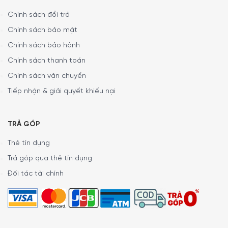
Nếu không thể ấn kem ra khỏi ống, bạn dùng tay nhấn
vào đáy của ống cho đến khi kem chảy ra trên miệng
Chính sách đổi trả
ống.
Chính sách bảo mật
Chính sách bảo hành
Chính sách thanh toán
Chính sách vận chuyển
Tiếp nhận & giải quyết khiếu nại
TRẢ GÓP
Thẻ tín dụng
Trả góp qua thẻ tín dụng
Đối tác tài chính