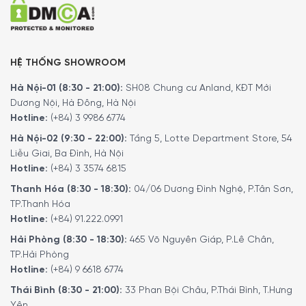
HỆ THỐNG SHOWROOM
Hà Nội-01 (8:30 - 21:00):
SH08 Chung cư Anland, KĐT Mới
Dương Nội, Hà Đông, Hà Nội
Hotline:
(+84) 3 9986 6774
Hà Nội-02 (9:30 - 22:00):
Tầng 5, Lotte Department Store, 54
Liễu Giai, Ba Đình, Hà Nội
Hotline:
(+84) 3 3574 6815
MINH HOUSE CAM KẾT:
Thanh Hóa (8:30 - 18:30):
04/06 Dương Đình Nghệ, P.Tân Sơn,
Giao hàng nhanh chóng toàn quốc.
TP.Thanh Hóa
Bảo hành bằng thẻ bảo hành chính hãng từ công ty.
Hotline:
(+84) 91.222.0991
Hàng đúng nguồn gốc, chính hãng, nhập khẩu Đức & EU.
Hải Phòng (8:30 - 18:30):
465 Võ Nguyên Giáp, P.Lê Chân,
Ngoài ra quý khách còn có thể tham khảo thêm các sản
TP.Hải Phòng
phẩm
Chăm Sóc Sức Khỏe & Làm Đẹp
khác đang được
Hotline:
(+84) 9 6618 6774
bán tại các showroom của
Minh House
trên toàn quốc và
Thái Bình (8:30 - 21:00):
33 Phan Bội Châu, P.Thái Bình, T.Hưng
website của chúng tôi.
Yên