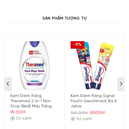
Công dụng kem đánh răng Theramed
SẢN PHẨM TƯƠNG TỰ
Complete Plus 100 ml
Theramed Complete Plus
Làm sạch răng với Calcium.
Theramed Complete Plus
Chống mảng bám, ngăn
-11%
ngừa cao răng hiệu quả.
Theramed Complete Plus
Nhẹ nhàng loại bỏ những
thức ăn thừa, bám bẩn khi chải răng thông thường.
Theramed Complete Plus
với khả năng bảo vệ răng,
chống sâu răng và tăng cường flour cho răng thêm
chắc khỏe.
Kem Đánh Răng
Kem Đánh Răng Signal
Theramed 2-In-1 Non
Frucht Geschmack Bis 6
Stop WeiB Màu Trắng
Jahre
95.000₫
100.000₫
89.000₫
So sánh
So sánh