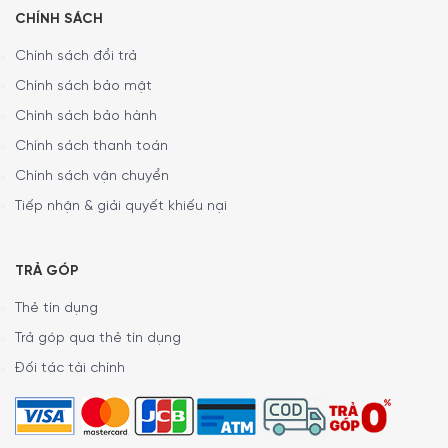
CHÍNH SÁCH
Chính sách đổi trả
Chính sách bảo mật
Chính sách bảo hành
Chính sách thanh toán
Chính sách vận chuyển
Tiếp nhận & giải quyết khiếu nại
TRẢ GÓP
Thẻ tín dụng
Thành phần Kem Đánh Răng Signal Milder
Trả góp qua thẻ tín dụng
Minz Geschmac Pokémon 6+
Đối tác tài chính
Thủy phân tinh bột hydro hóa, nước, silica ngậm nước,
PEG 32, natri lauryl sulfat, hương thơm, kẹo cao su xenlulo,
natri florua, natri saccharin, mica, glycerin, canxi gluconat,