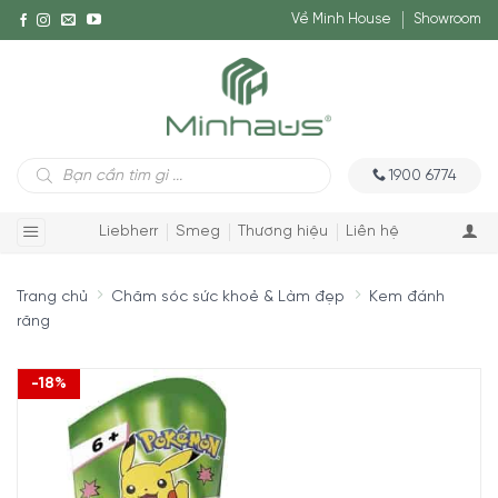
Về Minh House
Showroom
Tìm
1900 6774
kiếm
sản
phẩm
Liebherr
Smeg
Thương hiệu
Liên hệ
Trang chủ
Chăm sóc sức khoẻ & Làm đẹp
Kem đánh
răng
-18%