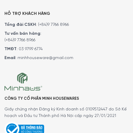
natri lauryl sulfat, limonene, CI 74160, CI 77891, Enthalene
ppm F
HỖ TRỢ KHÁCH HÀNG
Tổng đài CSKH
:
(+84)9 7766 8966
Tư vấn bán hàng
:
(+84)9 7766 8966
TMĐT
:
03 9799 6774
Email
:
minhhouseware@gmail.com
Hướng dẫn sử dụng Kem Đánh Răng Signal
Milder Minz Geschmac Pokémon 6+
Hãy sử dụng một lượng Kem Đánh Răng Signal Milder Minz
CÔNG TY CỔ PHẦN MINH HOUSEWARES
Geschmac Pokémon 6+ cỡ hạt đậu ít nhất hai lần một
ngày và đánh răng trong khoảng ba phút để các thành
Giấy chứng nhận Đăng ký Kinh doanh số 0109512447 do Sở Kế
phần chăm sóc và chất lượng cao có thể phát huy hết
hoạch và Đầu tư Thành phố Hà Nội cấp ngày 27/01/2021
tác dụng
Chờ khoảng 30 phút trước khi đánh răng để bề mặt men