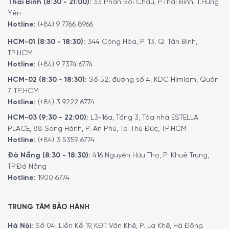
Thái Bình (8:30 - 21:00):
33 Phan Bội Châu, P.Thái Bình, T.Hưng
Yên
Hotline:
(+84) 9 7766 8966
Để đặt mua sản phẩm, Quý khách hàng vui lòng liên hệ:
HCM-01 (8:30 - 18:30):
344 Cộng Hòa, P. 13, Q. Tân Bình,
Hotline:
1900 6774
hoặc
024 7300 6774
để nhận được
TP.HCM
những tư vấn chi tiết và đặt mua sản phẩm.
Hotline:
(+84) 9 7374 6774
Hoặc Đặt hàng trực tiếp trên website, Minh House sẽ
HCM-02 (8:30 - 18:30):
Số 52, đường số 4, KDC Himlam, Quận
gọi lại để xác nhận đơn hàng với quý khách.
7, TP.HCM
Hoặc Quý khách có thể đến trực tiếp
hệ thống
Hotline:
(+84) 3 9222 6774
showroom
của Minh House trên toàn quốc để trải
HCM-03 (9:30 - 22:00):
L3-16a, Tầng 3, Tòa nhà ESTELLA
nghiệm sản phẩm này.
PLACE, 88 Song Hành, P. An Phú, Tp. Thủ Đức, TP.HCM
Hotline:
(+84) 3 5359 6774
Đà Nẵng (8:30 - 18:30):
416 Nguyễn Hữu Thọ, P. Khuê Trung,
TP.Đà Nẵng
Hotline:
1900 6774
TRUNG TÂM BẢO HÀNH
Hà Nội:
Số 04, Liền Kề 19, KĐT Văn Khê, P. La Khê, Hà Đông