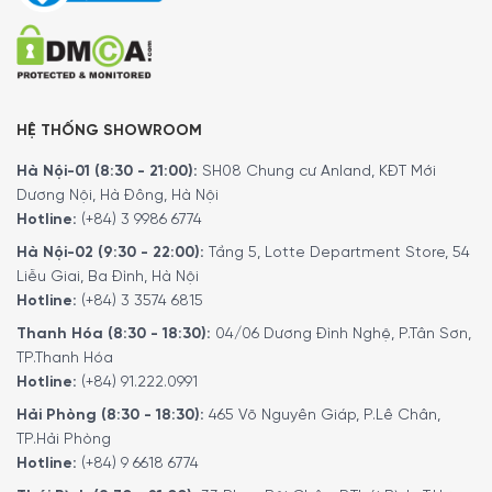
răng đủ sáng thời gian để tái khoáng hóa.
HỆ THỐNG SHOWROOM
Hà Nội-01 (8:30 - 21:00):
SH08 Chung cư Anland, KĐT Mới
Dương Nội, Hà Đông, Hà Nội
Hotline:
(+84) 3 9986 6774
Hà Nội-02 (9:30 - 22:00):
Tầng 5, Lotte Department Store, 54
Liễu Giai, Ba Đình, Hà Nội
Hotline:
(+84) 3 3574 6815
Thanh Hóa (8:30 - 18:30):
04/06 Dương Đình Nghệ, P.Tân Sơn,
TP.Thanh Hóa
Hotline:
(+84) 91.222.0991
Hải Phòng (8:30 - 18:30):
465 Võ Nguyên Giáp, P.Lê Chân,
TP.Hải Phòng
Hotline:
(+84) 9 6618 6774