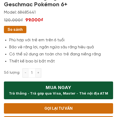
Geschmac Pokémon 6+
Model:
68485441
99.000₫
120.000₫
So sánh
Phù hợp với trẻ em trên 6 tuổi
Bảo vệ răng lợi, ngăn ngừa sâu răng hiệu quả
Có thể sử dụng an toàn cho trẻ đang niềng răng
Thiết kế bao bì bắt mắt
Kem Đánh Răng Signal Milder Minz Geschmac Poké
Số lượng:
MUA NGAY
Trả thẳng - Trả góp qua Visa, Master - Thẻ nội địa ATM
GỌI LẠI TƯ VẤN