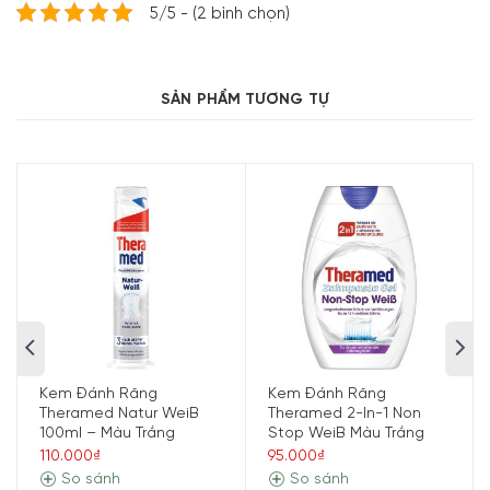
5/5 - (2 bình chọn)
SẢN PHẨM TƯƠNG TỰ
Phù hợp với trẻ em trên 6 tuổi
Sản phẩm có bao bì bắt mắt, vị bạc hà nhẹ phù hợp với
thị hiếu của trẻ em trên 6 tuổi vì vậy được trẻ trong độ
tuổi này rất ưa chuộng.
Kem Đánh Răng
Kem Đánh Răng
Theramed Natur WeiB
Theramed 2-In-1 Non
Với Kem Đánh Răng Signal Milder Minz Geschmac
100ml – Màu Trắng
Stop WeiB Màu Trắng
Pokémon 6+, răng của trẻ sẽ được chăm sóc nhẹ nhàng,
110.000₫
95.000₫
So sánh
So sánh
sạch sẽ.