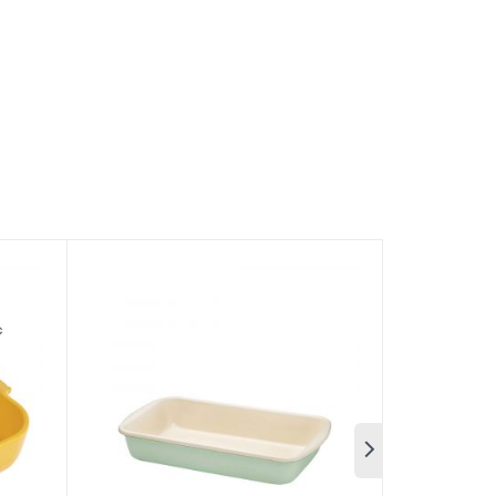
te gốm Peugeot Appolia 20 cm
-20%