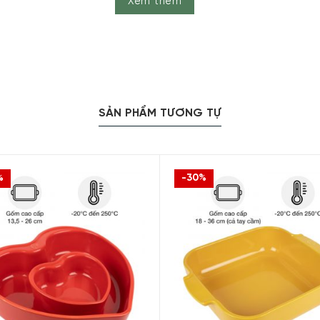
Xem thêm
Khuôn nướng terrine/pate gốm Peugeot Appolia 20 cm
SẢN PHẨM TƯƠNG TỰ
uan sản phẩm Khuôn nướng terrine/pa
%
-30%
(Đỏ)