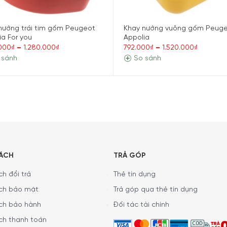
nướng trái tim gốm Peugeot
Khay nướng vuông gốm Peug
g (chì, cadmium và niken)
ia For you
Appolia
.000₫
–
1.280.000₫
792.000₫
–
1.520.000₫
 sánh
So sánh
ng gian bảo quản
ò vi sóng, máy rửa bát
SÁCH
TRẢ GÓP
m x Cao 7,5 cm
h đổi trả
Thẻ tín dụng
ch bảo mật
Trả góp qua thẻ tín dụng
ch bảo hành
Đối tác tài chính
ch thanh toán