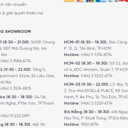
ch vận chuyển
 & giải quyết khiếu nại
NG SHOWROOM
 (8:30 - 21:00):
SH08 Chung
HCM-01 (8:30 - 18:30):
344 Cộng 
d, KĐT Mới Dương Nội, Hà
P. 13, Q. Tân Bình, TP.HCM
 Nội
Hotline:
(+84) 9 7374 6774
(+84) 3 9986 6774
HCM-02 (8:30 - 18:30):
Số 52, đư
2 (9:30 - 22:00):
Tầng 5,
số 4, KDC Himlam, Quận 7, TP.HC
partment Store, 54 Liễu Giai,
Hotline:
(+84) 3 9222 6774
Hà Nội
HCM-03 (9:30 - 22:00):
L3-16a, T
(+84) 3 3574 6815
3, Tòa nhà ESTELLA PLACE, 88 So
a (8:30 - 18:30):
04/06
Hành, P. An Phú, Tp. Thủ Đức, TP.
nh Nghệ, P.Tân Sơn, TP.Thanh
Hotline:
(+84) 3 5359 6774
Đà Nẵng (8:30 - 18:30):
416 Ngu
(+84) 91.222.0991
Hữu Thọ, P. Khuê Trung, TP.Đà Nẵn
g (8:30 - 18:30):
465 Võ
Hotline:
1900 6774