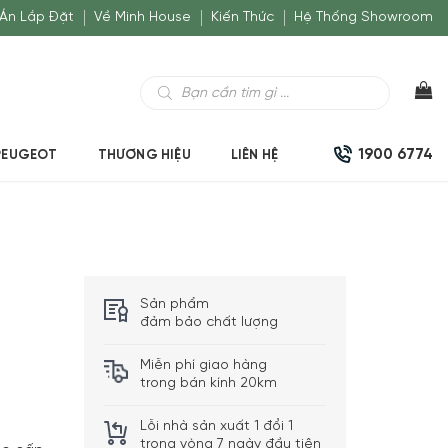
Án Lắp Đặt
Về Minh House
Kiến Thức
Hệ Thống Showroom
Tìm
kiếm
sản
phẩm
1900 6774
PEUGEOT
THƯƠNG HIỆU
LIÊN HỆ
Sản phẩm
đảm bảo chất lượng
Miễn phí giao hàng
trong bán kính 20km
Lỗi nhà sản xuất 1 đổi 1
trong vòng 7 ngày đầu tiên