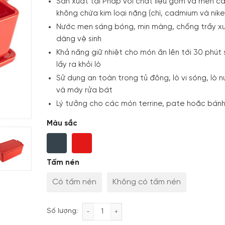
Sản xuất tại Pháp với chất liệu gốm và men c
không chứa kim loại nặng (chì, cadmium và nike
Nước men sáng bóng, mịn màng, chống trầy x
dàng vệ sinh
Khả năng giữ nhiệt cho món ăn lên tới 30 phút 
lấy ra khỏi lò
Sử dụng an toàn trong tủ đông, lò vi sóng, lò 
và máy rửa bát
Lý tưởng cho các món terrine, pate hoặc bánh
Màu sắc
Tấm nén
Có tấm nén
Không có tấm nén
Khuôn nướng terrine/pate gốm Peugeot
Số lượng: