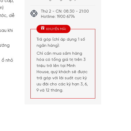
ao cấp,
n)
Thứ 2 - CN: 08:30 - 21:00
ước, dễ
Hotline: 1900 6774
KHUYẾN MÃI
sau khi
Trả góp (chỉ áp dụng 1 số
nướng
ngân hàng):
Chỉ cần mua sắm hàng
hóa có tổng giá trị trên 3
 ổ nhỏ
triệu trở lên tại Minh
House, quý khách sẽ được
trả góp với lãi suất cực kỳ
ưu đãi cho các kỳ hạn 3, 6,
9 và 12 tháng.
 Appolia 20 cm số lượng