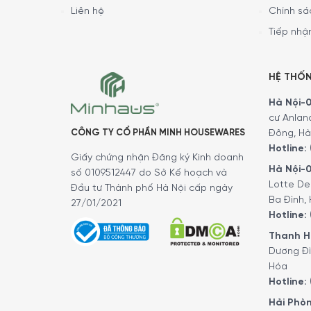
Liên hệ
Chính sá
Tiếp nhận
HỆ THỐ
Hà Nội-01
cư Anlan
CÔNG TY CỔ PHẦN MINH HOUSEWARES
Đông, Hà
Hotline:
Giấy chứng nhận Đăng ký Kinh doanh
Hà Nội-0
số 0109512447 do Sở Kế hoạch và
Lotte De
Đầu tư Thành phố Hà Nội cấp ngày
Ba Đình, 
27/01/2021
Hotline:
Thanh Hó
Dương Đì
Hóa
Hotline:
Hải Phòn