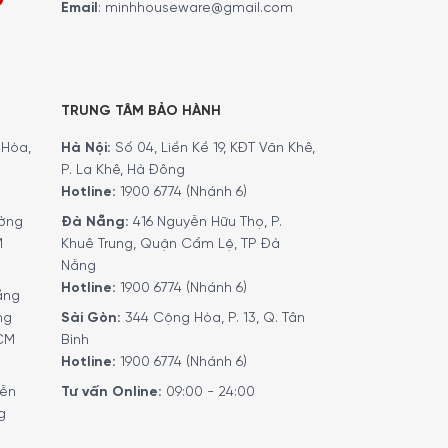
Email
:
minhhouseware@gmail.com
TRUNG TÂM BẢO HÀNH
Hòa,
Hà Nội:
Số 04, Liền Kề 19, KĐT Văn Khê,
P. La Khê, Hà Đông
Hotline:
1900 6774 (Nhánh 6)
ờng
Đà Nẵng:
416 Nguyễn Hữu Thọ, P.
M
Khuê Trung, Quận Cẩm Lệ, TP Đà
Nẵng
Hotline:
1900 6774 (Nhánh 6)
ầng
ng
Sài Gòn:
344 Cộng Hòa, P. 13, Q. Tân
HCM
Bình
Hotline:
1900 6774 (Nhánh 6)
yễn
Tư vấn Online:
09:00 - 24:00
g