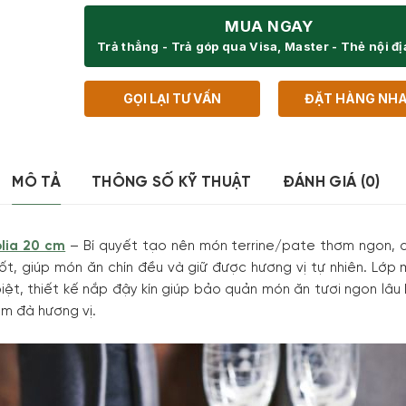
MUA NGAY
Trả thẳng - Trả góp qua Visa, Master - Thẻ nội đ
GỌI LẠI TƯ VẤN
ĐẶT HÀNG NH
MÔ TẢ
THÔNG SỐ KỸ THUẬT
ĐÁNH GIÁ (0)
lia 20 cm
– Bí quyết tạo nên món terrine/pate thơm ngon, 
 tốt, giúp món ăn chín đều và giữ được hương vị tự nhiên. L
biệt, thiết kế nắp đậy kín giúp bảo quản món ăn tươi ngon lâu
ậm đà hương vị.