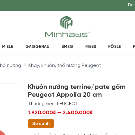
Dự 
MIELE
GAGGENAU
SMEG
RIESS
RÖSLE
thố nướng
Khay, khuôn, thố nướng Peugeot
Khuôn nướng terrine/pate gốm
Peugeot Appolia 20 cm
Thương hiệu:
PEUGEOT
–
1.920.000₫
2.400.000₫
So sánh