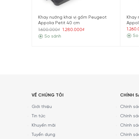
Loại sản phẩm:
Khuôn nướng terrine/pate
Khay nướng khai vị gốm Peugeot
Khay 
Chất liệu:
Gốm cao cấp không chứa kim loại nặn
Appolia Petit 40 cm
Appol
1.260
Giới hạn chịu nhiệt:
-20°C đến 250°C
1.600.000₫
1.280.000₫
So
So sánh
Tiện ích:
Tay cầm 2 bên tiện lợi
Khả năng xếp chồng các khuôn, tiết kiệm khô
Chống trầy xước, nứt vỡ khi va chạm
Giữ nóng cho món sau khi lấy ra khỏi lò
An toàn khi sử dụng trong tủ đông, lò nướng, l
Dung tích:
0,65 L
VỀ CHÚNG TÔI
CHÍNH 
Kích thước:
Dài 20 cm (cả tay cầm) x Rộng 11 c
Giới thiệu
Chính sác
Tin tức
Chính sá
Khuyến mãi
Chính sá
Tuyển dụng
Chính sá