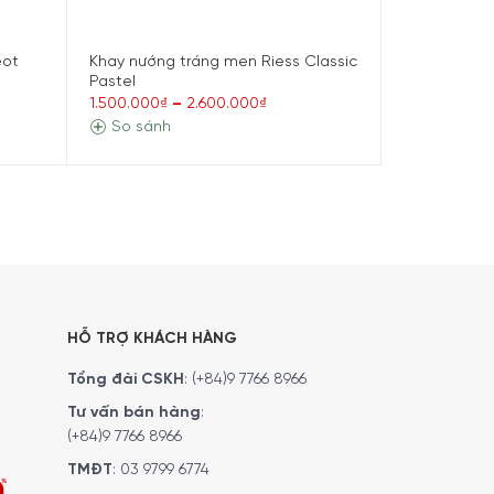
eot
Khay nướng tráng men Riess Classic
Khay nướng
Pastel
Appolia 28 
1.500.000₫
–
2.600.000₫
1.900.000₫
So sánh
So sánh
HỖ TRỢ KHÁCH HÀNG
Tổng đài CSKH
:
(+84)9 7766 8966
Tư vấn bán hàng
:
(+84)9 7766 8966
TMĐT
:
03 9799 6774