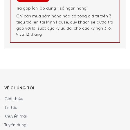
Trả góp (chỉ áp dụng 1 số ngân hàng):
Chỉ cần mua sắm hàng hóa có tổng giá trị trên 3
triệu trở lên tại Minh House, quý khách sẽ được trả
góp với lãi suất cực kỳ ưu đãi cho các kỳ hạn 3, 6,
9 và 12 tháng.
Thương hiệu Peugeot – Đẳng cấp từ
hơn 200 năm kinh nghiệm
Peugeot, thương hiệu nổi tiếng đến từ Pháp, đã có hơn
200 năm kinh nghiệm trong việc sản xuất các sản phẩm
gia dụng chất lượng cao. Từ những năm đầu của thế kỷ 19,
Peugeot đã khẳng định vị thế trong ngành với các sản
VỀ CHÚNG TÔI
phẩm sáng tạo và bền bỉ. Sản phẩm bộ lót tay silicone
Peugeot 62200 Easy không chỉ là một dụng cụ nhà bếp
Giới thiệu
mà còn là một tác phẩm nghệ thuật, mang lại giá trị vượt
Tin tức
trội cho người sử dụng.
Khuyến mãi
Tuyển dụng