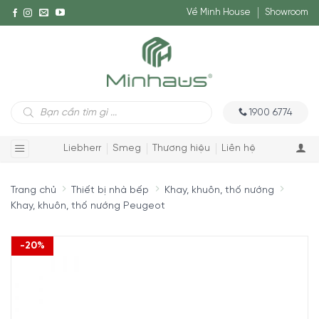
Về Minh House
Showroom
Tìm
1900 6774
kiếm
sản
phẩm
Liebherr
Smeg
Thương hiệu
Liên hệ
Trang chủ
Thiết bị nhà bếp
Khay, khuôn, thố nướng
Khay, khuôn, thố nướng Peugeot
-20%