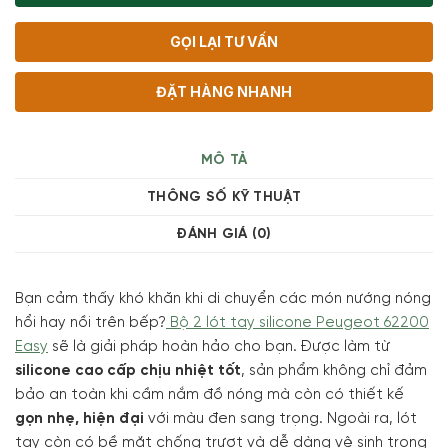
GỌI LẠI TƯ VẤN
ĐẶT HÀNG NHANH
MÔ TẢ
THÔNG SỐ KỸ THUẬT
ĐÁNH GIÁ (0)
Bạn cảm thấy khó khăn khi di chuyển các món nướng nóng
hổi hay nồi trên bếp?
Bộ 2 lót tay silicone Peugeot 62200
Easy
sẽ là giải pháp hoàn hảo cho bạn. Được làm từ
silicone cao cấp chịu nhiệt tốt
, sản phẩm không chỉ đảm
bảo an toàn khi cầm nắm đồ nóng mà còn có thiết kế
gọn nhẹ, hiện đại
với màu đen sang trọng. Ngoài ra, lót
tay còn có bề mặt chống trượt và dễ dàng vệ sinh trong