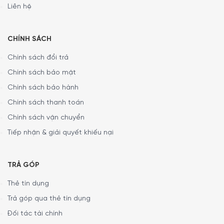
Liên hệ
CHÍNH SÁCH
Chính sách đổi trả
Chính sách bảo mật
Chính sách bảo hành
Chính sách thanh toán
Chính sách vận chuyển
Chất liệu silicone cao cấp
Tiếp nhận & giải quyết khiếu nại
Sản phẩm
lót tay silicone Peugeot 62200 Easy
được làm
từ
silicone chịu nhiệt cao cấp
với khả năng chịu nhiệt lên
TRẢ GÓP
đến
250°C
, đảm bảo an toàn khi sử dụng trong lò nướng.
Chất liệu này không chỉ giúp bảo vệ tay khi tiếp xúc với
Thẻ tín dụng
các vật dụng nóng mà còn bền bỉ và dễ bảo quản. Đặc
Trả góp qua thẻ tín dụng
biệt, lót tay còn an toàn khi rửa trong máy rửa bát, mang
Đối tác tài chính
lại sự tiện lợi và vệ sinh trong quá trình sử dụng.