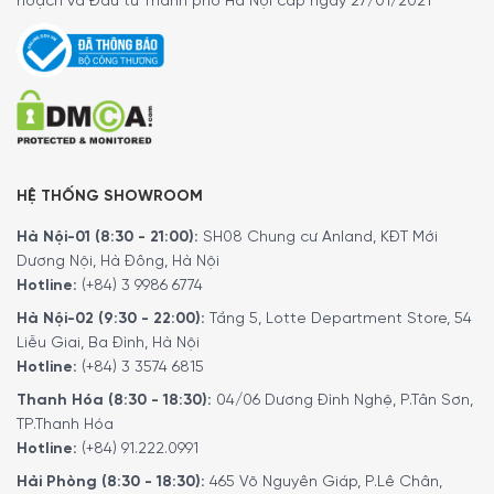
hoạch và Đầu tư Thành phố Hà Nội cấp ngày 27/01/2021
nấu ăn nhà Peugeot, giúp di chuyển các món nóng an
toàn. Khi chọn bộ lót tay này làm quà, bạn không chỉ trao
gửi sự quan tâm đến sức khỏe mà còn thể hiện phong
cách đẳng cấp và tinh tế, tạo dấu ấn đặc biệt cho người
nhận.
HỆ THỐNG SHOWROOM
Hà Nội-01 (8:30 - 21:00):
SH08 Chung cư Anland, KĐT Mới
Dương Nội, Hà Đông, Hà Nội
Hotline:
(+84) 3 9986 6774
Hà Nội-02 (9:30 - 22:00):
Tầng 5, Lotte Department Store, 54
Liễu Giai, Ba Đình, Hà Nội
Hotline:
(+84) 3 3574 6815
Thanh Hóa (8:30 - 18:30):
04/06 Dương Đình Nghệ, P.Tân Sơn,
TP.Thanh Hóa
Hotline:
(+84) 91.222.0991
Hướng dẫn vệ sinh
Hải Phòng (8:30 - 18:30):
465 Võ Nguyên Giáp, P.Lê Chân,