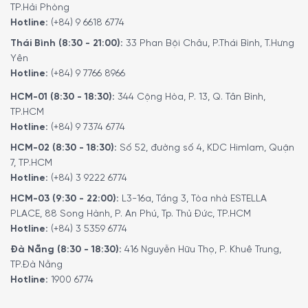
Bộ lót tay silicone Peugeot 62200 Easy dễ dàng vệ sinh
TP.Hải Phòng
Hotline:
(+84) 9 6618 6774
và an toàn khi dùng với máy rửa bát. Ngoài ra, bạn có thể
dễ dàng làm sạch bằng cách rửa tay với xà phòng và
Thái Bình (8:30 - 21:00):
33 Phan Bội Châu, P.Thái Bình, T.Hưng
nước ấm. Dùng miếng bọt biển mềm hoặc khăn vải để lau
Yên
sạch các vết bẩn, sau đó rửa lại với nước và để khô tự
Hotline:
(+84) 9 7766 8966
nhiên.
HCM-01 (8:30 - 18:30):
344 Cộng Hòa, P. 13, Q. Tân Bình,
TP.HCM
Lựa chọn hoàn hảo cho người đam mê
Hotline:
(+84) 9 7374 6774
nấu ăn và yêu thích sự an toàn
HCM-02 (8:30 - 18:30):
Số 52, đường số 4, KDC Himlam, Quận
Set lót tay silicone Peugeot 62200 Easy là lựa chọn hoàn
7, TP.HCM
Hotline:
(+84) 3 9222 6774
hảo cho những người yêu thích nấu ăn và quan tâm đến
sự an toàn trong nhà bếp.
HCM-03 (9:30 - 22:00):
L3-16a, Tầng 3, Tòa nhà ESTELLA
PLACE, 88 Song Hành, P. An Phú, Tp. Thủ Đức, TP.HCM
Sản phẩm này đặc biệt phù hợp cho gia đình hoặc những
Hotline:
(+84) 3 5359 6774
người thường xuyên chế biến món ăn cần di chuyển đồ
Đà Nẵng (8:30 - 18:30):
416 Nguyễn Hữu Thọ, P. Khuê Trung,
nóng, với thiết kế tinh tế và sang trọng, sản phẩm là món
TP.Đà Nẵng
quà lý tưởng cho người thân, bạn bè, hoặc đồng nghiệp.
Hotline:
1900 6774
Ngoài ra, set lót tay silicone này còn là phụ kiện nhà bếp
cao cấp, kết hợp hoàn hảo với bộ khuôn nướng dành cho