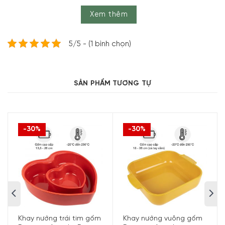
62200 Easy
Xem thêm
Thông số kỹ thuật
5/5 - (1 bình chọn)
Thương hiệu:
PEUGEOT
Mã sản phẩm:
62200
Bộ sưu tập:
Appolia
SẢN PHẨM TƯƠNG TỰ
Sản xuất tại:
Trung Quốc
Chất liệu:
Silicone cao cấp
Giới hạn chịu nhiệt:
Tới 250°C
-30%
-30%
Tiện ích:
Phù hợp với mọi kích cỡ khay nướng Peugeot
Có thể sử dụng cho cả các loại nồi, chảo, dụng cụ nấu
ăn
Thiết kế công thái học và chống trượt
An toàn với máy rửa bát
Khay nướng trái tim gốm
Khay nướng vuông gốm