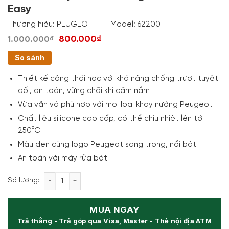
Easy
Thương hiệu:
PEUGEOT
Model:
62200
800.000₫
1.000.000₫
So sánh
Thiết kế công thái học với khả năng chống trượt tuyệt
đối, an toàn, vững chãi khi cầm nắm
Vừa vặn và phù hợp với mọi loại khay nướng Peugeot
Chất liệu silicone cao cấp, có thể chịu nhiệt lên tới
250°C
Màu đen cùng logo Peugeot sang trọng, nổi bật
An toàn với máy rửa bát
Set 2 lót tay silicone Peugeot 62200 Easy số lượng
Số lượng:
MUA NGAY
Trả thẳng - Trả góp qua Visa, Master - Thẻ nội địa ATM