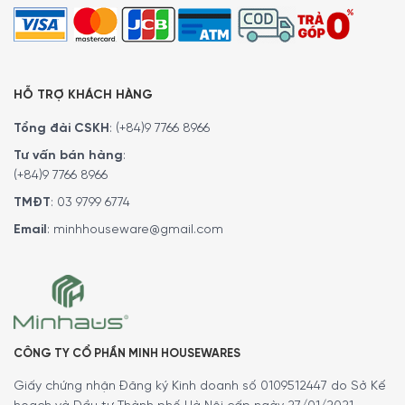
HỖ TRỢ KHÁCH HÀNG
Tổng đài CSKH
:
(+84)9 7766 8966
Tư vấn bán hàng
:
(+84)9 7766 8966
TMĐT
:
03 9799 6774
Email
:
minhhouseware@gmail.com
Ứng dụng đa dạng
Bộ lót tay silicone
Peugeot 62200 Easy
không chỉ tiện
dụng mà còn mang đến vẻ sang trọng và tinh tế khi làm
quà tặng.
CÔNG TY CỔ PHẦN MINH HOUSEWARES
Thiết kế tinh tế với chất liệu silicone cao cấp, sản phẩm
Giấy chứng nhận Đăng ký Kinh doanh số 0109512447 do Sở Kế
dễ dàng kết hợp với các kích cỡ khay nướng và dụng cụ