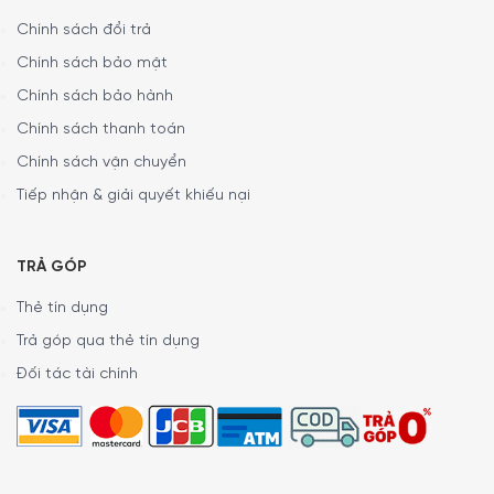
Với hệ thống chống ố tiên tiến trên
máy giặt thương hiệu
Chính sách đổi trả
Seimens
iQ800 WM14VE94 sẽ giúp loại bỏ hiệu quả các
vết bẩn cứng đầu nhất. Giờ đây, bạn chỉ cần chọn loại
Chính sách bảo mật
vết bẩn thích hợp và để hệ thống chống vết bẩn thực
Chính sách bảo hành
hiện phần còn lại trước khi chương trình giặt bình thường
Chính sách thanh toán
bắt đầu.
Chính sách vận chuyển
Tiếp nhận & giải quyết khiếu nại
TRẢ GÓP
Thẻ tín dụng
Trả góp qua thẻ tín dụng
Đối tác tài chính