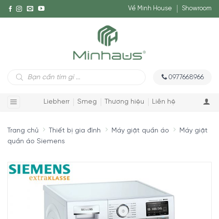
Về Minh House
Showroom
Tìm
0977668966
kiếm
sản
phẩm
Liebherr
Smeg
Thương hiệu
Liên hệ
Trang chủ
Thiết bị gia đình
Máy giặt quần áo
Máy giặt
quần áo Siemens