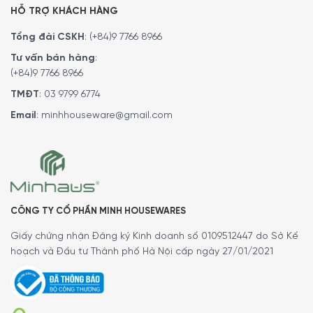
HỖ TRỢ KHÁCH HÀNG
Tổng đài CSKH
:
(+84)9 7766 8966
Tư vấn bán hàng
:
(+84)9 7766 8966
TMĐT
:
03 9799 6774
Máy Giặt Siemens iQ800 WM14VE94 giúp quần áo luôn sáng
Email
:
minhhouseware@gmail.com
bóng với khả năng loại bỏ 16 loại vết bẩn điển hình
Sử dụng nước hiệu quả ngay cả với tải
trọng thấp – waterPerfect Plus
Máy giặt sử dụng thông tin từ Cảm biến lưu lượng và Cảm
CÔNG TY CỔ PHẦN MINH HOUSEWARES
biến tải Plus, iSensoric đo lượng nước chính xác vào hệ
Giấy chứng nhận Đăng ký Kinh doanh số 0109512447 do Sở Kế
thống và áp suất nước trong lồng giặt. Sau đó, hệ thống
hoạch và Đầu tư Thành phố Hà Nội cấp ngày 27/01/2021
sẽ tự động xác định kích thước của đồ giặt. Dựa trên điều
này, lượng nước tối ưu cho kết quả làm sạch tốt nhất với
lượng nước tiêu thụ thấp nhất được xác định.