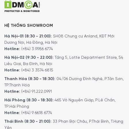
HỆ THỐNG SHOWROOM
Hà Nội-01 (8:30 - 21:00):
SH08 Chung cư Anland, KĐT Mới
Dương Nội, Hà Đông, Hà Nội
Hotline:
(+84) 3 9986 6774
Hà Nội-02 (9:30 - 22:00):
Tầng 5, Lotte Department Store, 54
Liễu Giai, Ba Đình, Hà Nội
Hotline:
(+84) 3 3574 6815
Trang bị động cơ không chổi than hiệu suất
Thanh Hóa (8:30 - 18:30):
04/06 Dương Đình Nghệ, P.Tân Sơn,
cao iQdrive
TP.Thanh Hóa
Bộ phận quan trọng bậc nhất của máy giặt chính là hệ
Hotline:
(+84) 91.222.0991
thống truyền động, máy giặt Siemens iQ800 WM14VE94
Hải Phòng (8:30 - 18:30):
465 Võ Nguyên Giáp, P.Lê Chân,
được trang bị công nghệ động cơ iQdrive. Công nghệ
TP.Hải Phòng
nam châm cải tiến giúp động cơ hoạt động yên tĩnh, siêu
Hotline:
(+84) 9 6618 6774
hiệu quả – các cảm biến thông minh tương tác với nhau
Thái Bình (8:30 - 21:00):
33 Phan Bội Châu, P.Thái Bình, T.Hưng
trong tất cả các bước của chương trình giặt, tối ưu hóa
Yên