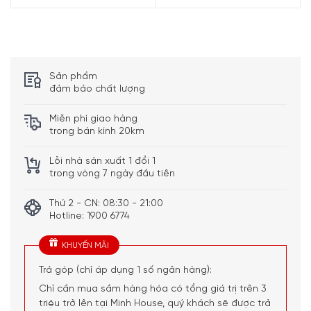
Máy Giặt Siemens iQ800 WM14VE94 hoạt động hiệu quả, tối ưu
trong việc sử dụng nước và bột giặt nhờ i-Dos
Trang bị các chương trình giặt nhanh –
Sản phẩm
speedPack XL
đảm bảo chất lượng
speedPack XL bao gồm 4 chương trình giặt tiết kiệm thời
Miễn phí giao hàng
gian. Với PowerSpeed ​​59′, bạn có thể hoàn thành quá
trong bán kính 20km
trình giặt trong một giờ nhưng vẫn đạt hiệu quả. Tùy chọn
Lỗi nhà sản xuất 1 đổi 1
varioSpeed ​​giúp giảm đến 65% thời gian giặt. Bạn cũng
trong vòng 7 ngày đầu tiên
có 2 chương trình giặt nhanh 15 và 30 phút, sử dụng khi
quần áo của bạn có mùi mốc nhưng không bẩn.
Thứ 2 - CN: 08:30 - 21:00
Hotline: 1900 6774
KHUYẾN MÃI
Trả góp (chỉ áp dụng 1 số ngân hàng):
Chỉ cần mua sắm hàng hóa có tổng giá trị trên 3
triệu trở lên tại Minh House, quý khách sẽ được trả