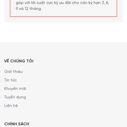
góp với lãi suất cực kỳ ưu đãi cho các kỳ hạn 3, 6,
9 và 12 tháng.
VỀ CHÚNG TÔI
Giới thiệu
Tin tức
Khuyến mãi
Máy Giặt Siemens iQ800 WM14VE94 giúp bạn tiết kiệm thời gian
với gói chương trình speedPack XL
Tuyển dụng
Liên hệ
Loại bỏ hiệu quả 16 loại vết bẩn với hệ
thống chống ố
CHÍNH SÁCH