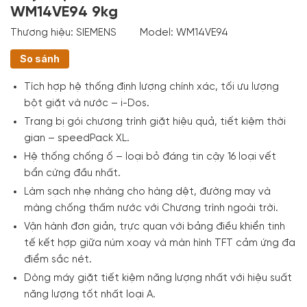
WM14VE94 9kg
Thương hiệu:
SIEMENS
Model:
WM14VE94
So sánh
Tích hợp hệ thống định lượng chính xác, tối ưu lượng
bột giặt và nước – i-Dos.
Trang bị gói chương trình giặt hiệu quả, tiết kiệm thời
gian – speedPack XL.
Hệ thống chống ố – loại bỏ đáng tin cậy 16 loại vết
bẩn cứng đầu nhất.
Làm sạch nhẹ nhàng cho hàng dệt, đường may và
màng chống thấm nước với Chương trình ngoài trời.
Vận hành đơn giản, trực quan với bảng điều khiển tinh
tế kết hợp giữa núm xoay và màn hình TFT cảm ứng đa
điểm sắc nét.
Dòng máy giặt tiết kiệm năng lượng nhất với hiệu suất
năng lượng tốt nhất loại A.