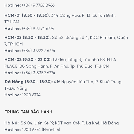
hiệu suất của máy giặt của bạn với ít tiếng ồn nhất có
Hotline:
(+84) 9 7766 8966
thể.
HCM-01 (8:30 - 18:30):
344 Cộng Hòa, P. 13, Q. Tân Bình,
TP.HCM
Hotline:
(+84) 9 7374 6774
HCM-02 (8:30 - 18:30):
Số 52, đường số 4, KDC Himlam, Quận
7, TP.HCM
Hotline:
(+84) 3 9222 6774
HCM-03 (9:30 - 22:00):
L3-16a, Tầng 3, Tòa nhà ESTELLA
PLACE, 88 Song Hành, P. An Phú, Tp. Thủ Đức, TP.HCM
Hotline:
(+84) 3 5359 6774
Đà Nẵng (8:30 - 18:30):
416 Nguyễn Hữu Thọ, P. Khuê Trung,
TP.Đà Nẵng
Hotline:
1900 6774
TRUNG TÂM BẢO HÀNH
Hà Nội:
Số 04, Liền Kề 19, KĐT Văn Khê, P. La Khê, Hà Đông
Hotline:
1900 6774 (Nhánh 6)
Máy Giặt Siemens iQ800 WM14VE94 hoạt động bền bỉ, hiệu quả