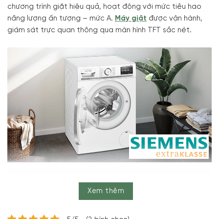
chương trình giặt hiệu quả, hoạt động với mức tiêu hao
năng lượng ấn tượng – mức A.
Máy giặt
được vận hành,
giám sát trực quan thông qua màn hình TFT sắc nét.
Máy Giặt Siemens iQ800 WM14VE94 trợ thủ đắc lực mang đến
giải pháp hiệu quả giúp quần áo luôn sạch sẽ
Xem thêm
Hệ thống định lượng thông minh i-Dos