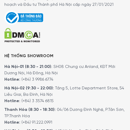
hoạch và Đầu tư Thành phố Hà Nội cấp ngày 27/01/2021
HỆ THỐNG SHOWROOM
Hà Nội-01 (8:30 - 21:00):
SH08 Chung cư Anland, KĐT Mới
Dương Nội, Hà Đông, Hà Nội
Hotline:
(+84) 3 9986 6774
Hà Nội-02 (9:30 - 22:00):
Tầng 5, Lotte Department Store, 54
Liễu Giai, Ba Đình, Hà Nội
Hotline:
(+84) 3 3574 6815
Thanh Hóa (8:30 - 18:30):
04/06 Dương Đình Nghệ, P.Tân Sơn,
Máy Hút Ẩm Comfee MDDF-20DEN7 Với Bình Chứa Nước Dễ
TP.Thanh Hóa
Dàng Tháo Lắp
Hotline:
(+84) 91.222.0991