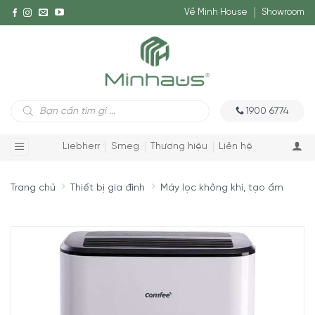
Về Minh House
Showroom
Tìm
1900 6774
kiếm
sản
phẩm
Liebherr
Smeg
Thương hiệu
Liên hệ
Trang chủ
Thiết bị gia đình
Máy lọc không khí, tạo ẩm