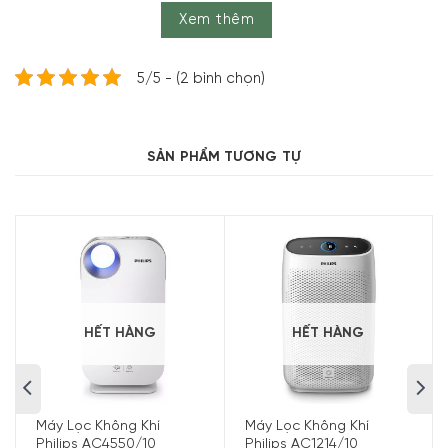
Xem thêm
5/5 - (2 bình chọn)
SẢN PHẨM TƯƠNG TỰ
Máy Hút Ẩm Comfee MDDF-20DEN7 Giúp Bảo Vệ Sức Khỏe Cho
Cả Nhà
HẾT HÀNG
HẾT HÀNG
Một trong những giải pháp cho việc điều chỉnh tỉ lệ độ ẩm
trong không khí đó là sử dụng các thiết bị hút ẩm. Minh
House mang đến cho quý khách một sự lựa chọn chất
lượng đó là Máy Hút Ẩm Comfee MDDF-20DEN7 với công
Máy Lọc Không Khí
Máy Lọc Không Khí
suất lên đến 100m3.
Philips AC4550/10
Philips AC1214/10