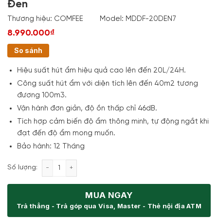
Đen
Thương hiệu:
COMFEE
Model:
MDDF-20DEN7
8.990.000₫
So sánh
Hiệu suất hút ẩm hiệu quả cao lên đến 20L/24H.
Công suất hút ẩm với diện tích lên đến 40m2 tương
đương 100m3.
Vận hành đơn giản, độ ồn thấp chỉ 46dB.
Tích hợp cảm biến độ ẩm thông minh, tự động ngắt khi
đạt đến độ ẩm mong muốn.
Bảo hành: 12 Tháng
Máy Hút Ẩm Comfee MDDF-20DEN7 Nắp Đen số lượ
Số lượng:
MUA NGAY
Trả thẳng - Trả góp qua Visa, Master - Thẻ nội địa ATM