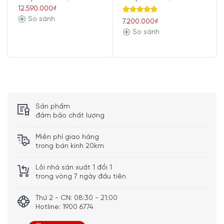
12.590.000₫
So sánh
Được xếp
7.200.000₫
hạng
5.00
So sánh
5 sao
Sản phẩm
đảm bảo chất lượng
Miễn phí giao hàng
trong bán kính 20km
Lỗi nhà sản xuất 1 đổi 1
trong vòng 7 ngày đầu tiên
Thứ 2 - CN: 08:30 - 21:00
Hotline: 1900 6774