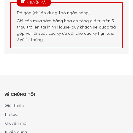
KHUYẾN MÃI
Trả góp (chỉ áp dụng 1 số ngân hàng):
Chỉ cần mua sắm hàng hóa có tổng giá trị trên 3
triệu trở lên tại Minh House, quý khách sẽ được trả
góp với lãi suất cực kỳ ưu đãi cho các kỳ hạn 3, 6,
9 và 12 tháng.
Máy Hút Ẩm Comfee MDDF-20DEN7 Sản Phẩm Hữu Ích Cho
Không Gian Của Bạn
Đặc Điểm Cơ Bản Của Máy Hút Ẩm Comfee
MDDF-20DEN7
VỀ CHÚNG TÔI
Thể tích hoạt động lên đến 100m3
Comfee MDDF-20DEN7 cung cấp công suất hút ẩm 20L/
Giới thiệu
24h. Bạn có thể sử dụng máy hút ẩm một cách lý tưởng
Tin tức
trong phòng tắm, tầng hầm hoặc các phòng thông gió
Khuyến mãi
kém có diện tích lên đến 100m³ hoặc 40 m². Cảm biến độ
Tuyển dụng