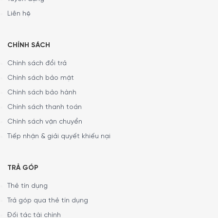
ẩm tích hợp đảm bảo độ ẩm không đổi. Trong quá trình
hoạt động, màn hình hiển thị độ ẩm tương đối. Thiết bị có
Liên hệ
chức năng turbo để hút ẩm đặc biệt nhanh.
CHÍNH SÁCH
Chính sách đổi trả
Chính sách bảo mật
Chính sách bảo hành
Chính sách thanh toán
Chính sách vận chuyển
Tiếp nhận & giải quyết khiếu nại
TRẢ GÓP
Thẻ tín dụng
Trả góp qua thẻ tín dụng
Đối tác tài chính