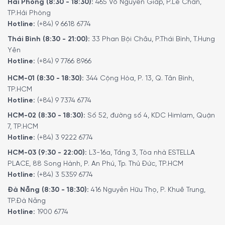
Hải Phòng (8:30 - 18:30):
465 Võ Nguyên Giáp, P.Lê Chân,
TP.Hải Phòng
Tự động khởi động lại, hẹn giờ và hoạt động liên
tục
Hotline:
(+84) 9 6618 6774
Thái Bình (8:30 - 21:00):
33 Phan Bội Châu, P.Thái Bình, T.Hưng
Việc khởi động và tắt máy là tự động nhờ vào bộ hẹn giờ
Yên
24 giờ được tích hợp sẵn. Nếu máy hút ẩm tắt do ngắt
Hotline:
(+84) 9 7766 8966
nguồn, máy sẽ chuyển sang cài đặt đã chọn trước và khởi
động lại ngay sau khi nguồn điện được khôi phục.
HCM-01 (8:30 - 18:30):
344 Cộng Hòa, P. 13, Q. Tân Bình,
TP.HCM
Hotline:
(+84) 9 7374 6774
HCM-02 (8:30 - 18:30):
Số 52, đường số 4, KDC Himlam, Quận
7, TP.HCM
Hotline:
(+84) 3 9222 6774
HCM-03 (9:30 - 22:00):
L3-16a, Tầng 3, Tòa nhà ESTELLA
PLACE, 88 Song Hành, P. An Phú, Tp. Thủ Đức, TP.HCM
Hotline:
(+84) 3 5359 6774
Đà Nẵng (8:30 - 18:30):
416 Nguyễn Hữu Thọ, P. Khuê Trung,
TP.Đà Nẵng
Hotline:
1900 6774