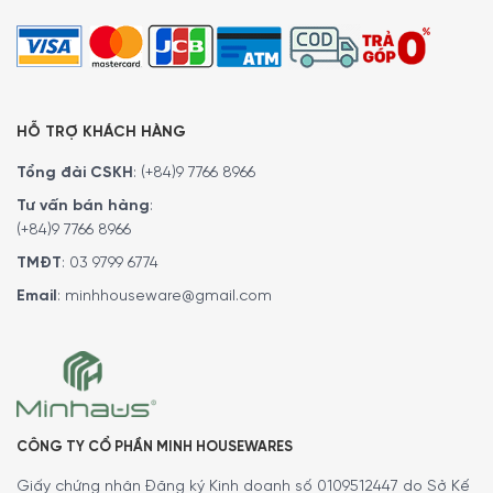
HỖ TRỢ KHÁCH HÀNG
Máy Hút Ẩm Comfee MDDF-20DEN7 Dễ Dàng Làm Sạch Sau Khi
Tổng đài CSKH
:
(+84)9 7766 8966
Sử Dụng
Tư vấn bán hàng
:
(+84)9 7766 8966
Ngăn chứa nước có thể tháo rời
TMĐT
:
03 9799 6774
Thùng nước có dung tích 3L cùng chỉ báo mực nước được
Email
:
minhhouseware@gmail.com
thiết kế thuận tiện, dễ quan sát. Thiết kế cho phép tháo
rời dễ dàng cùng với các lưới lọc có thể vệ sinh sạch sẽ
dưới vòi nước. Thiết bị sẽ tự động tắt khi bình nước đầy.
CÔNG TY CỔ PHẦN MINH HOUSEWARES
Giấy chứng nhận Đăng ký Kinh doanh số 0109512447 do Sở Kế